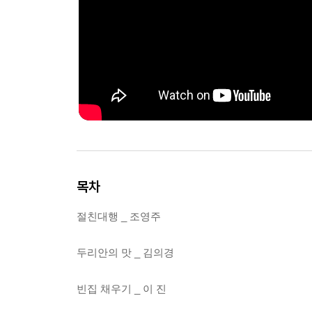
목차
절친대행 _ 조영주
두리안의 맛 _ 김의경
빈집 채우기 _ 이 진