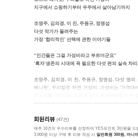
지구에서 쇼핑하기부터 우주에서 살아남기까지
2005년생 고등학생들이 만들어 나가는 좌충우돌 조
조영주, 김의경, 이 진, 주원규, 정명섭
우린 이미 인생 루저가 되어버렸다. 어른들이 내버
다섯 작가가 들려주는
면 경제적 독립이 최우선이야. 그러기 위해선 무조건 
가장 ‘합리적인’ 선택에 관한 이야기들
지금부터 배워야 해. 지금도 늦었거든.
--- 주원규, 「2005년생이 온다」 중에서
“인간들은 그걸 가성비라고 부르더군요”
‘흑자’생존의 시대에 꼭 필요한 다섯 편의 실속 차
외계 행성에 불시착한 사람들, 누가 탈출 우주선에 
조영주, 김의경, 이 진, 주원규, 정명섭. 다섯 
어쨌든 한 사람만이 이 행성에서 탈출할 수 있다는 
베니핏’, 우리말로 하면 가성비. 가성비는 ‘가격
잡해졌다. 남의 죽음을 생각하기에는 나의 생존이 
주는지를 나타내는 지표가 된다. 언제부터인가 이 
일이 일어날까? 세계문학상, 한겨레문학상, 수림
--- 정명섭, 「그리고 행성에는 아무도 없었다」 중에서
개성 넘치는 문체로 이야기를 풀어냈다.
회원리뷰
(47건)
조영주의 「절친대행」은 대인관계에서의 가성비를
매주 10건의 우수리뷰를 선정하여 YES포인트 3만원을 드
3,000원 이상 구매 후 리뷰 작성 시
일반회원 300원, 마니아
시간과 정성을 들여 친구를 만드느니 차라리 레