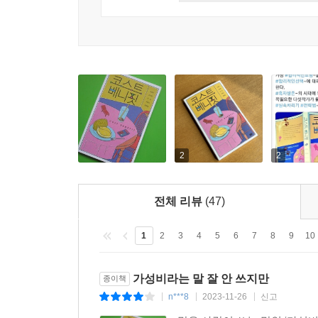
자본주의의 시대를 살아가는 오늘날, 자잘한 물건
않고 적용되고 있다. 그야말로 ‘적자’생존의 시대가
씁쓸함에 웃고 우는 나날, 가성비를 따지는 것 
베니핏』의 주인공들을 보고 있으면, 그들이 보여
만다. 이런저런 계산들로 골머리 앓는 현대인들에게 
2
2
작가의 말
전체 리뷰
(47)
소설 속 주인공 재연은 외로움을 많이 탑니다. 혼자
시간을 보내줄, 고독을 잊게 해줄 누군가를요. 그
1
2
3
4
5
6
7
8
9
10
보일 수밖에 없습니다.
다행히 요즘 저는 혼자 참 잘 지냅니다. 기본적으로
가성비라는 말 잘 안 쓰지만
종이책
일부러 인터넷 강의를 수강한다든가 체력을 높이기 위
n***8
2023-11-26
신고
|
|
|
갑자기 당신의 혼자력은 안녕하신지 궁금해집니다.