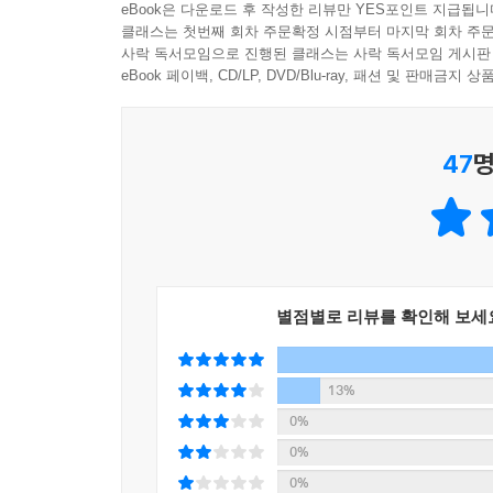
eBook은 다운로드 후 작성한 리뷰만 YES포인트 지급됩니
프렌드엔코에서 절친 선희를 ‘구매’하고 걷잡을 수 
클래스는 첫번째 회차 주문확정 시점부터 마지막 회차 주문
사락 독서모임으로 진행된 클래스는 사락 독서모임 게시판
김의경의 「두리안의 맛」 에서 파워블로거 윤지는 
eBook 페이백, CD/LP, DVD/Blu-ray, 패션 및 판매금
없다며 윤지는 설레는 첫 해외 여행길에 오른다. 
감각하는 공짜 여행의 맛을 글로 풀어내었다.
47
명
주원규의 「2005년생이 온다」는 이제 막 고등학교
인생을 가성비 좋게 살려면 어떤 계획을 세워야 할까?
목표는 파이어족 되기. 자유주의의 기막힌 라이프 
이진의 「빈집 채우기」에서 주인공 ‘나’는 남자
별점별로 리뷰를 확인해 보세
웨딩고시 카페와 가격 비교 사이트를 전전하고, 제
끌어모아 식기세척기만은 사고 말겠다는, 처절하고 
13%
정명섭의 「그리고 행성에는 아무도 없었다」는 애
0%
우주 여객선이 외계행성 XG 2214에 불시착하고
0%
탈출 로켓에 올라야 한다고 주장한다. SF와 가성비
0%