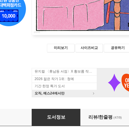
미리보기
사이즈비교
공유하기
뮤지컬 〈휴남동 서점〉X 황보름 작가 북토크
2026 젊은 작가 1위 : 청예
기간 한정 특가 도서
오직, 예스24에서만
코스트 베니핏
도서정보
리뷰/한줄평
(47/9)