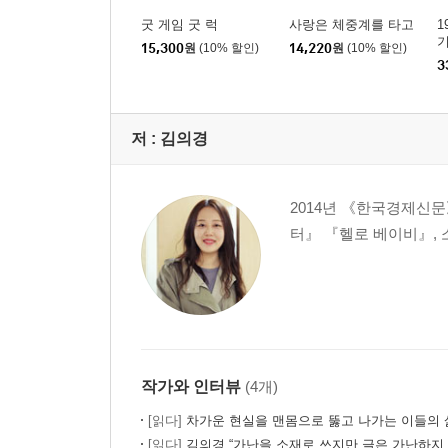
굿 게임 굿 럭
사랑은 체중계를 타고
1
기
15,300
원
(10% 할인)
14,220
원
(10% 할인)
3
저 :
김의경
2014년 《한국경제신
터』 『헬로 베이비』, 
작가와 인터뷰
(4개)
[읽다]
차가운 현실을 맨몸으로 뚫고 나가는 이들의 
[읽다]
김의경 “가난을 소재로 쓰지만 글은 가난하지