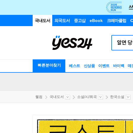
국내도서
외국도서
중고샵
eBook
크레마클럽
C
빠른분야찾기
베스트
신상품
이벤트
바이백
매
웰컴
국내도서
소설/시/희곡
한국소설