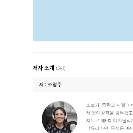
저자 소개
(5명)
저 :
조영주
소설가. 중학교 시절 아
서 문예창작을 공부했고,
지》로 제6회 디지털작
《유리가면: 무서운 아이