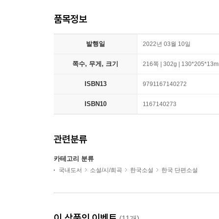
품목정보
발행일
2022년 03월 10일
쪽수, 무게, 크기
216쪽 | 302g | 130*205*13
ISBN13
9791167140272
ISBN10
1167140273
관련분류
카테고리 분류
국내도서
소설/시/희곡
한국소설
한국 단편소설
이 상품의 이벤트
(11개)