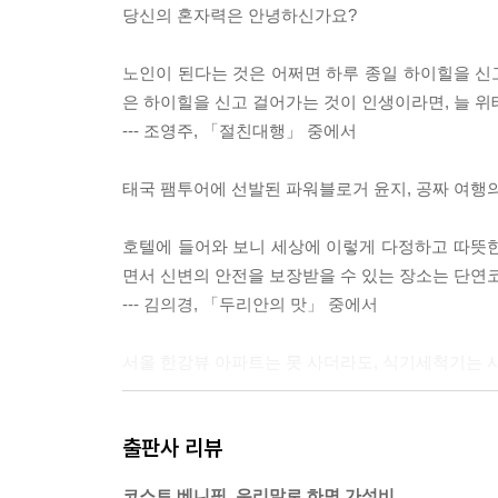
당신의 혼자력은 안녕하신가요?
노인이 된다는 것은 어쩌면 하루 종일 하이힐을 신고
은 하이힐을 신고 걸어가는 것이 인생이라면, 늘 위
--- 조영주, 「절친대행」 중에서
태국 팸투어에 선발된 파워블로거 윤지, 공짜 여행의
호텔에 들어와 보니 세상에 이렇게 다정하고 따뜻한,
면서 신변의 안전을 보장받을 수 있는 장소는 단연코
--- 김의경, 「두리안의 맛」 중에서
서울 한강뷰 아파트는 못 사더라도, 식기세척기는 
혼수 장만은 기본적으로 쇼핑이되, 좀처럼 만져볼 
출판사 리뷰
것들을 차곡차곡 채워 넣는 쾌감, 둘이 함께 살 집
--- 이 진「빈집 채우기」 중에서
코스트 베니핏, 우리말로 하면 가성비