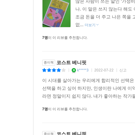
많은 사람이 쓰는 말인 ‘가성비
서비스를 소개해 드려야겠군요. 절친 대행이라는 
나. 이 말은 쓰지 않는다 해도
― 조영주
조금 돈을 더 주고 나은 쪽을 
없...
‘가격 대비 성능의 비율’의 준말인 ‘가성비’는 언뜻
더보기
수 없기 때문이다. 가성비를 생각할 때 우리는 자
7명
이 이 리뷰를 추천합니다.
사람과 먹은 음식은 끔찍하게 느껴지듯이 감정이 
느낌이 들 것이고 가성비 좋은 여행이라고 할 수 없
몇 년 전에 다녀온 태국 여행을 떠올리며 소설을
코스트 베니핏
종이책
생각이 간절해졌다. 갈 수 없다고 생각하니 더욱 가
k*****3
2022-07-22
신고
|
|
|
밟아보고 싶다. 오랜 시간 기다려 떠나는 태국 여행은
― 김의경
이 시대를 살아가는 우리에게 합리적인 선택은 
선택을 하고 싶어 하지만, 인생이란 나에게 이
결혼할 때 저의 지상 목표는 최대한 돈을 적게 쓰
라면 정말이지 쉽지 않다. 내가 좋아하는 작가들의
고양이가 뛰어오를 때마다 훌렁훌렁 들뜨며 식탁 
7명
이 이 리뷰를 추천합니다.
당장 돈을 아끼는 데는 성공했을지 몰라도, ‘가격 대
오래 산 집의 장판이 들뜨고 식탁이 흔들거리는 
당연하고 자연스러운 일입니다. 가성비를 추구하지 
코스트 베니핏
종이책
외롭게 꾸며 주는 것이라고, 요즘은 그렇게 생각하려