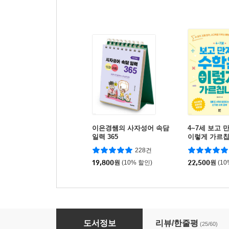
이은경쌤의 사자성어 속담
4~7세 보고 
일력 365
이렇게 가르
228건
19,800
원
(10% 할인)
22,500
원
(1
초등수학 심화 공부법
도서정보
리뷰/한줄평
(25/60)