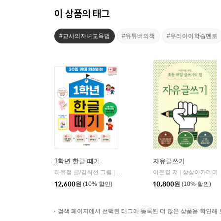
이 상품의 태그
#교사의자녀교육법
#유튜버의책
#우리아이학습멘토
1학년 한글 떼기
자유글쓰기
하유정 글/김희선 그림
한빛에듀
이은경 저
상상아카데미
|
|
12,600
원
(10% 할인)
10,800
원
(10% 할인)
검색 페이지에서 선택된 태그에 등록된 더 많은 상품을 확인해 