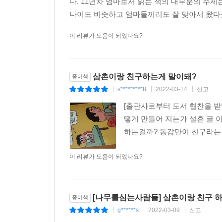
다. 11년차 엄마로서 읽는 책의 대부분의 주제
나이도 비슷하고 엄마들끼리도 잘 맞아서 왔다갔
이 리뷰가 도움이 되었나요?
삼촌이랑 친구하는게 말이돼?
종이책
s*********8
2022-03-14
신고
|
|
|
[출판사로부터 도서 협찬을 받
떻게 만들어 지는가 설흔 글 
하는걸까? 동갑만이 친구라는 편
이 리뷰가 도움이 되었나요?
[나무를심는사람들] 삼촌이랑 친구 하
종이책
g******s
2022-03-09
신고
|
|
|