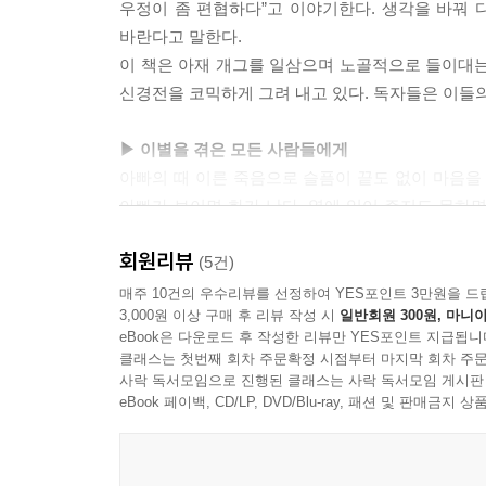
우정이 좀 편협하다”고 이야기한다. 생각을 바꿔 
바란다고 말한다.
이 책은 아재 개그를 일삼으며 노골적으로 들이대는
신경전을 코믹하게 그려 내고 있다. 독자들은 이들의
▶ 이별을 겪은 모든 사람들에게
아빠의 때 이른 죽음으로 슬픔이 끝도 없이 마음을
아빠가 보이면 화가 난다. 옆에 있어 주지도 못하면
소년은 슬픔을 이겨 낼 수 있을까? 소년의 옆에
회원리뷰
대응하는 소년에게 때로는 웃으며, 때로는 약 올
(5건)
말려들어 진짜 우정을 나누는 사이가 된다.
매주 10건의 우수리뷰를 선정하여 YES포인트 3만원을 드
3,000원 이상 구매 후 리뷰 작성 시
일반회원 300원, 마니아
친구와의 우정이 끝나는 날은 청소년에게는 세상이 
eBook은 다운로드 후 작성한 리뷰만 YES포인트 지급됩니
말한다. 친구를 기억하는 한 우정은 지속되는 것
클래스는 첫번째 회차 주문확정 시점부터 마지막 회차 주문
소년은 아빠를 기억하고, 아빠가 원하는 바를 찾아내
사락 독서모임으로 진행된 클래스는 사락 독서모임 게시판
eBook 페이백, CD/LP, DVD/Blu-ray, 패션 및 판매금
▶ 삼촌과 조카의 생각 차이가 흥미진진하게 드러
삼촌은 벗의 충고를 감사히 생각하고 고치려고 