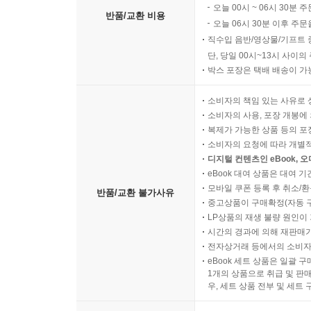
오늘 00시 ~ 06시 30분 
반품/교환 비용
오늘 06시 30분 이후 주문
직수입 음반/영상물/기프트 
단, 당일 00시~13시 사이
박스 포장은 택배 배송이 가
소비자의 책임 있는 사유로 
소비자의 사용, 포장 개봉에 
복제가 가능한 상품 등의 포장을 
소비자의 요청에 따라 개별
디지털 컨텐츠인 eBook, 
eBook 대여 상품은 대여 기
모바일 쿠폰 등록 후 취소/환
반품/교환 불가사유
중고상품이 구매확정(자동 
LP상품의 재생 불량 원인이 기
시간의 경과에 의해 재판매가
전자상거래 등에서의 소비자
eBook 세트 상품은 일괄 
1개의 상품으로 취급 및 판매
우, 세트 상품 전부 및 세트