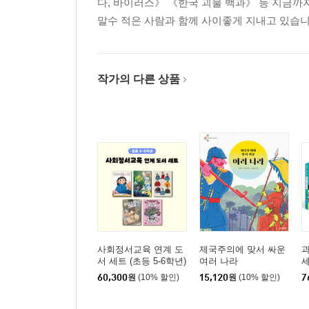
다, 바이러스》 《한국 괴물 백과》 등 지금까지
말수 적은 사람과 함께 사이좋게 지내고 있습니
작가의 다른 상품
사회정서교육 연계 도
제국주의에 맞서 싸운
과
서 세트 (초등 5-6학년)
여러 나라
60,300
원
(10% 할인)
15,120
원
(10% 할인)
7