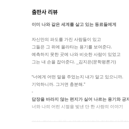
어느 날 열 살의 수영에게 보라색 편지 봉투가 도착
출판사 리뷰
자연스럽게 수영에게는 이모가 된, 이제는 먼 곳으로
사람과의 첫 번째 이별 앞에서 제대로 된 인사를 건
이미 나와 같은 세계를 살고 있는 동료들에게
는 것을 증명이라도 하듯이 이모의 편지는 끊어지지 않았
자신만의 파도를 가진 사람들이 있고
성희는 1인실 침대의 머리맡에 작은 사막에서 수영
그들은 그 위에 올라타는 용기를 보여준다.
습. 거북에게 빨간 풍선을 매 어주던 날, 성희는 거북
예측하지 못한 곳에 나와 비슷한 사람이 있었고
4~75
그는 내 손을 잡아준다. _김지은(문학평론가)
왜 어떤 어른은 어린이를 만나면 꼭 커서 뭐가 되고
“너에게 어떤 말을 주었는지 내가 알고 있으니까.
다는 것처럼. 차라리 어젯밤에 꾼 꿈이 뭐냐고 물어본
기억하니까. 그거면 충분해.”
85
-
답장을 바라지 않는 편지가 실어 나르는 용기와 긍지
어린 시절에 만난 어떤 어른이 보여준 태도가 삶을 바꿀 
너와 나의 어린 시절을 빛낸 단 한 사람의 이야기
넘어질 수 있는 모든 방법으로 다 넘어져봤으니까, 
여성, 퀴어, 노동을 소재로 디저트와 차처럼 달콤
공할 거라고. 성희가 쾌활한 목소리로 말할수록 태리는 울