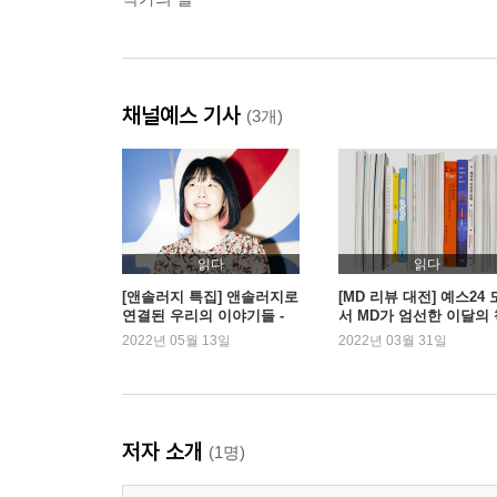
채널예스 기사
(3개)
읽다
읽다
[앤솔러지 특집] 앤솔러지로
[MD 리뷰 대전] 예스24 
연결된 우리의 이야기들 -
서 MD가 엄선한 이달의 
소설가 조우리
2022년 05월 13일
2022년 03월 31일
저자 소개
(1명)