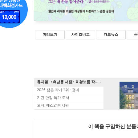
미리보기
사이즈비교
카드뉴스
공
뮤지컬 〈휴남동 서점〉X 황보름 작가 북토크
2026 젊은 작가 1위 : 청예
기간 한정 특가 도서
오직, 예스24에서만
이 책을 구입하신 분