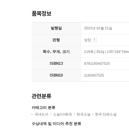
품목정보
발행일
2022년 02월 21일
판형
양장
쪽수, 무게, 크기
219쪽 | 352g | 135*194*16
ISBN13
9791160407525
ISBN10
1160407525
관련분류
카테고리 분류
국내도서
소설/시/희곡
한국소설
한국 단편소설
수상내역 및 미디어 추천 분류