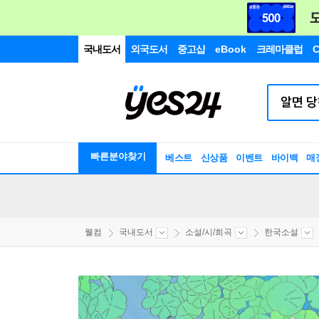
국내도서
외국도서
중고샵
eBook
크레마클럽
C
빠른분야찾기
베스트
신상품
이벤트
바이백
매
웰컴
국내도서
소설/시/희곡
한국소설