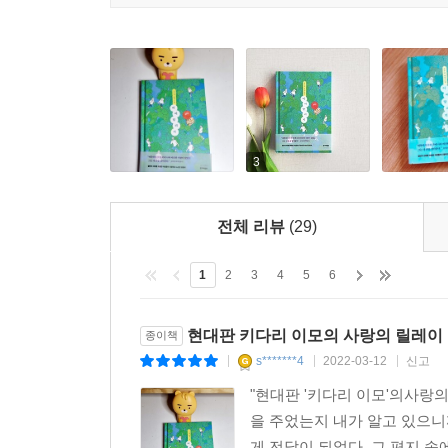
편지로 줄기차게 이어졌다. 성희의 마지막 미션 편
보는 이모를 반가워하며 웃어달라니…… 예리는 참
해야 함을 깨닫는다. 자신의 유년에 즐거운 추억을
다섯 번째 미션: 성희의 장례식 사회를 맡아라!
〈구르는 재주〉의 주인공 태리는 P그룹 빌딩 
3
인물이다. 성희는 태리 엄마의 직장 동료였고 초
999번째, 1000번째 낙방에도 이를 악물고 계속
어린 태리가 보인다. 성희는 태리의 돌잔치에서 자
전체 리뷰
(29)
이모의 삶과 죽음이 아름다운 마법처럼 맞물리는 작
1
2
3
4
5
6
여섯 번째 미션: 중학생 서퍼인 지민의 하와이 여행
〈파도가 온다〉의 주인공 소정은 6년 차 교양국 
현대판 키다리 이모의 사랑의 릴레이
종이책
청소년 스키 선수로 활약했다. 그는 성희의 미션으
s*******4
2022-03-12
신고
|
|
|
없었던 자신의 과거를 떠올린다. 그의 병실을 매일
"현대판 '키다리 이모'의사랑의
새 삶을 시작한 것이다. 성희에게 난관을 헤쳐가는
을 주었는지 내가 알고 있으니까
다해 돕는다. 도움받던 사람이 자신보다 어린 사람
게 전달이 되었다. 그 편지 속에