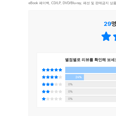
eBook 페이백, CD/LP, DVD/Blu-ray, 패션 및 판매금
두 번째 미션: 정성을 다해 유기 거북을 돌보라!
〈고요한 생활〉의 주인공 수영은 어릴 때 성희의
바람에 극심한 외로움을 견디는 수영을 위해, 성
29
명
말하며 줄기차게 편지를 보냈었다. 수영은 복도를
옮기는 어른이 되었다. 그는 어느 날 거북을 돌보라
수영에게 주어진 미션의 의미는 무엇일까?
세 번째 미션: 장례식 손님에게 알맞은 커피를 대접
〈둘 둘 셋〉의 주인공 지애는 성희의 애인이었던 
별점별로 리뷰를 확인해 보세
가장한 후원”을 지속적으로 받았다. 성희 덕분에 “
운영하며 어린이 손님을 존중하는 어른으로 성장했
24%
대접받은 경험이 그의 가치관 형성에 커다란 영향을
0%
어떤 어른이 될 수 있는지 곰곰이 생각해보게 된다.
0%
0%
네 번째 미션: 장례식에서 성희 이모를 보고 웃어라!
〈쿠키가 두 개일 때〉의 주인공 예리는 세탁소를
듬뿍듬뿍 받으며 즐거운 어린 시절을 보냈다. 피