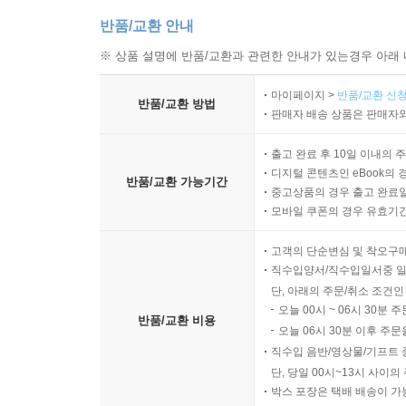
반품/교환 안내
※ 상품 설명에 반품/교환과 관련한 안내가 있는경우 아래 
마이페이지 >
반품/교환 신청
반품/교환 방법
판매자 배송 상품은 판매자와
출고 완료 후 10일 이내의 
디지털 콘텐츠인 eBook의 
반품/교환 가능기간
중고상품의 경우 출고 완료일
모바일 쿠폰의 경우 유효기간(
고객의 단순변심 및 착오구
직수입양서/직수입일서중 일
단, 아래의 주문/취소 조건인
오늘 00시 ~ 06시 30분 
반품/교환 비용
오늘 06시 30분 이후 주문
직수입 음반/영상물/기프트 
단, 당일 00시~13시 사이
박스 포장은 택배 배송이 가