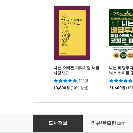
나는 오래된 거리처럼 너를
나는 배당투자
사랑하고
벅스 커피를 
224건
10,800
원
(10% 할인)
21,600
원
(10
이어달리기
도서정보
리뷰/한줄평
(29/3)