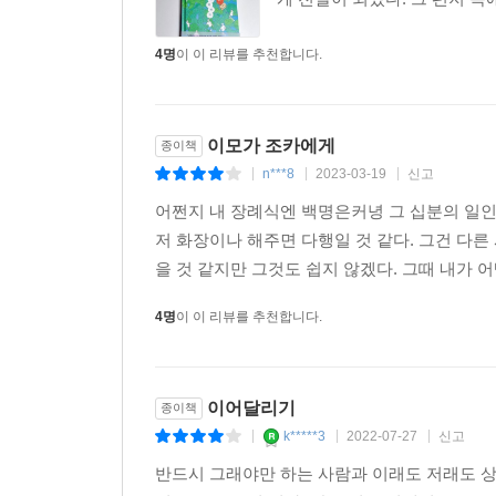
일곱 번째 미션: 배턴 터치에 성공하라!
4명
이 이 리뷰를 추천합니다.
〈배턴 터치〉의 주인공 아름은 몸이 약해 소아병
들을 줄 아는 사람이지만, 정작 자신의 얘기를 남에
말고 누군가에게 건네보라는 똑같은 미션을 계속 받
이모가 조카에게
종이책
대상이었으며, 직장에선 동료의 푸념을 잠자코 들어
n***8
2023-03-19
신고
|
|
|
이번엔 미션에 성공할 수 있을까? 미션의 보상으로 
어쩐지 내 장례식엔 백명은커녕 그 십분의 일인 
저 화장이나 해주면 다행일 것 같다. 그건 다른
을 것 같지만 그것도 쉽지 않겠다. 그때 내가 어
4명
이 이 리뷰를 추천합니다.
이어달리기
종이책
k*****3
2022-07-27
신고
|
|
|
반드시 그래야만 하는 사람과 이래도 저래도 상