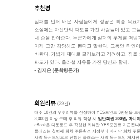
아니지만 서로를 이모와 조카로 칭하는 중년 레즈비언
추천평
보내고 적절한 보상을 제공하면서, 마치 ‘키다리 아
태리는 돌잡이에서 한 손으로는 실을, 다른 손으로는
수행하며, 주체적인 삶의 태도를 배우고 공유하는 정
던 모양이었다. 그 모습이 사진으로 남아 성희는 두고두
실패를 먼저 배운 사람들에게 성공은 최종 목표가
‘좋은 이모’가 되고 싶은 성희의 따뜻한 입김과 그
소설에는 자신만의 파도를 가진 사람들이 있고 그들
초대해 장례식 준비와 진행을 맡기며 마지막 미션
“원 웨이브, 원 서퍼. 한 파도에 한 사람만 타는 
내 손을 잡아준다. 누군가에게 실패의 무게를 떠넘
손을 내밀며 세상의 선의와 연대를 몸소 보여준 그는
루엣이 보였다. 멀리서 보면 나란히 떠 있는 것 같
이제 그만 감당해도 된다고 말한다. 그동안 타인
같은 파도를 타는 게 아니라고. 파도는 혼자 타는 거라고. 
바란다. 가볍게 제대로 굴러보라고 격려하고, 짐을
이 책에 실린 소설들을 쓰면서 좋은 어른이 되고 
파도가 있다. 올라설 자유를 가진 당신과 함께.
나보다 더 어른이 된 내가 지금의 나를 만난다면 어
아름은 성희의 미션 편지를 받을 때마다 여기저기서
- 김지은 (문학평론가)
하고 싶은 말이 떠올랐다. 그 말을 성희 이모가 자
몫의 배턴 하나만 들고 결승선을 향해 달려가는 상상
다. 준비가 된 같은 팀에게 건네고 싶었다. 하지만 
첫 번째 미션: 폐업 위기에 놓인 가게 ‘엘리제’를 구
고 손을 뒤로 뻗은 채 발을 맞춰줄 사람을. 그 준비
〈엘리제를 위하여〉의 주인공 혜주는 성희의 친구 
회원리뷰
(29건)
마지막 미션 편지를 받는데, 미션의 내용은 바로 
--- p.198
매주 10건의 우수리뷰를 선정하여 YES포인트 3만원을 드
앨리스〉, 〈작은 아씨들〉, 〈빨간 머리 앤〉
3,000원 이상 구매 후 리뷰 작성 시
일반회원 300원, 마니아
조카로서, 성희의 바람을 들어주기 위해 머리를 꽁꽁
eBook은 다운로드 후 작성한 리뷰만 YES포인트 지급됩니
있을까?
클래스는 첫번째 회차 주문확정 시점부터 마지막 회차 주문
사락 독서모임으로 진행된 클래스는 사락 독서모임 게시판