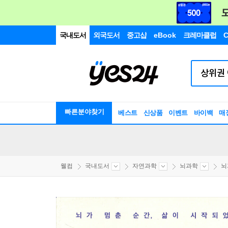
국내도서
외국도서
중고샵
eBook
크레마클럽
C
빠른분야찾기
베스트
신상품
이벤트
바이백
매
웰컴
국내도서
자연과학
뇌과학
뇌