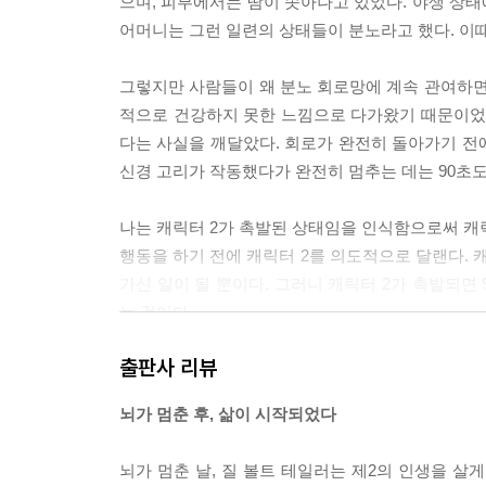
으며, 피부에서는 땀이 솟아나고 있었다. 야생 상
어머니는 그런 일련의 상태들이 분노라고 했다. 이때부터
그렇지만 사람들이 왜 분노 회로망에 계속 관여하면
적으로 건강하지 못한 느낌으로 다가왔기 때문이었다
다는 사실을 깨달았다. 회로가 완전히 돌아가기 전에
신경 고리가 작동했다가 완전히 멈추는 데는 90초도 걸
나는 캐릭터 2가 촉발된 상태임을 인식함으로써 캐릭
행동을 하기 전에 캐릭터 2를 의도적으로 달랜다. 
가신 일이 될 뿐이다. 그러니 캐릭터 2가 촉발되면
는 것이다.
--- p.229
출판사 리뷰
《나는 내가 죽었다고 생각했습니다》를 쓴 뒤 책을 
뇌가 멈춘 후, 삶이 시작되었다
측 띠이랑이 양쪽 반구에 하나씩 있어 감정
체계가 기능적으로 분리되어 있는데, 사람들 대부
뇌가 멈춘 날, 질 볼트 테일러는 제2의 인생을 살게
기 힘들어하는 것이다. 우리에게 어떤 선택지도 없