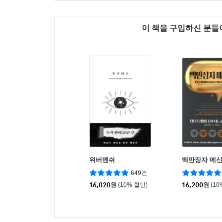
이 책을 구입하신 분
위버멘쉬
백만장자 메
649건
16,020
원
(10% 할인)
16,200
원
(10