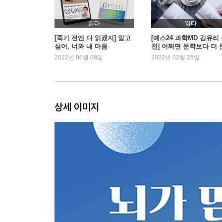
12장 세대와 성격: 네 가지 캐릭터와 기술의 영향력
읽다
읽다
결론 완벽하고 온전하며 아름다운
[죽기 전엔 다 읽겠지] 알고
[예스24 과학MD 김유리
싶어, 너와 내 마음
천] 어쩌면 문학보다 더 
학적인, 과학 이야기
2022년 06월 08일
2022년 02월 25일
상세 이미지