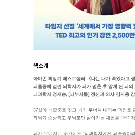
책소개
아마존 최장기 베스트셀러 《나는 내가 죽었다고 
뇌졸중에 걸린 뇌학자가 뇌가 멈춘 후 알게 된 뇌의
뇌과학자 정재승, [뇌부자들] 정신과 의사 김지용 
37살에 뇌졸중을 겪고 뇌가 무너져 내리는 과정을 
좌뇌가 손상되고 우뇌로만 살아가는 체험을 TED 
뇌가 무너지는 순간에도 “뇌과학자에게 뇌졸중이라니