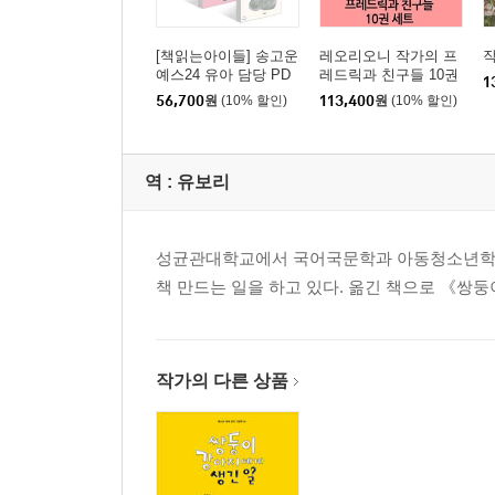
[책읽는아이들] 송고운
레오리오니 작가의 프
예스24 유아 담당 PD
레드릭과 친구들 10권
1
추천 유아 3~5세 세트
세트
56,700
원
(10% 할인)
113,400
원
(10% 할인)
역 :
유보리
성균관대학교에서 국어국문학과 아동청소년학을
책 만드는 일을 하고 있다. 옮긴 책으로 《쌍둥
작가의 다른 상품