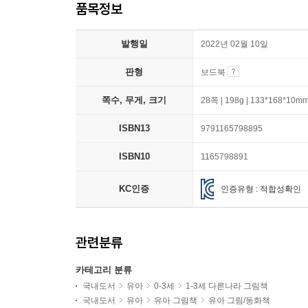
품목정보
발행일
2022년 02월 10일
판형
보드북
쪽수, 무게, 크기
28쪽 | 198g | 133*168*10m
ISBN13
9791165798895
ISBN10
1165798891
KC인증
인증유형 : 적합성확인
관련분류
카테고리 분류
국내도서
유아
0-3세
1-3세 다른나라 그림책
국내도서
유아
유아 그림책
유아 그림/동화책