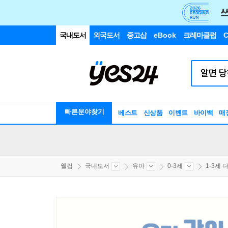
국내도서
외국도서
중고샵
eBook
크레마클럽
C
빠른분야찾기
베스트
신상품
이벤트
바이백
매
웰컴
국내도서
유아
0-3세
1-3세 다