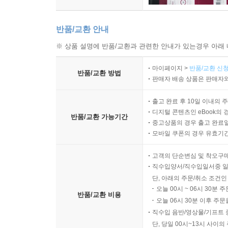
반품/교환 안내
※ 상품 설명에 반품/교환과 관련한 안내가 있는경우 아래 
마이페이지 >
반품/교환 신청
반품/교환 방법
판매자 배송 상품은 판매자와
출고 완료 후 10일 이내의 
디지털 콘텐츠인 eBook의 
반품/교환 가능기간
중고상품의 경우 출고 완료일
모바일 쿠폰의 경우 유효기간(
고객의 단순변심 및 착오구
직수입양서/직수입일서중 일
단, 아래의 주문/취소 조건인
오늘 00시 ~ 06시 30분 
반품/교환 비용
오늘 06시 30분 이후 주문
직수입 음반/영상물/기프트 
단, 당일 00시~13시 사이