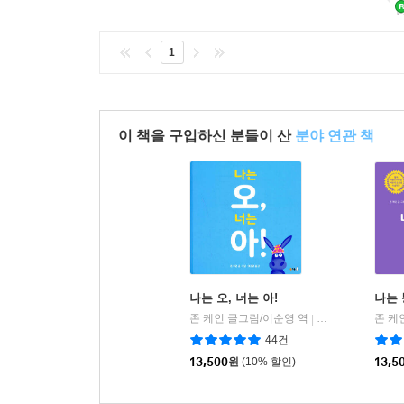
1
이 책을 구입하신 분들이 산
분야 연관 책
나는 오, 너는 아!
나는 
존 케인 글그림/이순영 역
북극곰
존 케
|
44건
13,500
원
(10% 할인)
13,5