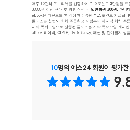
레오 리오니는 『우리 같이 놀자!』에서도 특유의
매주 10건의 우수리뷰를 선정하여 YES포인트 3만원을 드
3,000원 이상 구매 후 리뷰 작성 시
일반회원 300원, 마니아
다양한 재료를 적재적소에 사용해 장면마다 중심이 
eBook은 다운로드 후 작성한 리뷰만 YES포인트 지급됩니
장면에서는 흐르는 물결과 이끼에 덮인 물가의 돌
클래스는 첫번째 회차 주문확정 시점부터 마지막 회차 주문
자연에 대한 탁월한 관찰력도 돋보입니다.
사락 독서모임으로 진행된 클래스는 사락 독서모임 게시판
eBook 페이백, CD/LP, DVD/Blu-ray, 패션 및 판매금
이처럼 레오 리오니의 콜라주 기법은 다채로운 색
최소화한 절제된 표현 방법이 인상적입니다. 아이들
것입니다. 나아가 미적이고 감성적인 것을 접하며
진정한 가치를 깨닫게 될 것입니다.
10
명의 예스24 회원이 평가한
9.