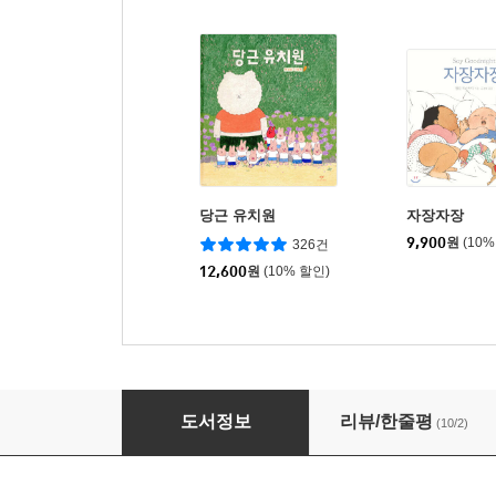
당근 유치원
자장자장
9,900
원
(10%
326건
12,600
원
(10% 할인)
우리 같이 놀자!
도서정보
리뷰/한줄평
(10/2)