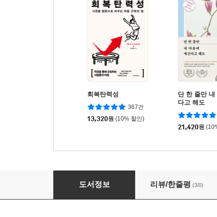
회복탄력성
단 한 줄만 내
다고 해도
367건
13,320
원
(10% 할인)
21,420
원
(10
선생님을 위한 비폭력 대화
도서정보
리뷰/한줄평
(3/0)