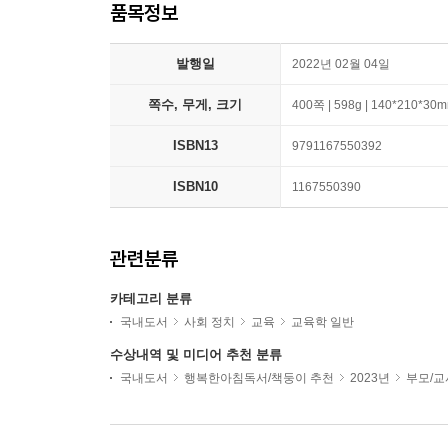
품목정보
발행일
2022년 02월 04일
쪽수, 무게, 크기
400쪽 | 598g | 140*210*30
ISBN13
9791167550392
ISBN10
1167550390
관련분류
카테고리 분류
국내도서
사회 정치
교육
교육학 일반
수상내역 및 미디어 추천 분류
국내도서
행복한아침독서/책둥이 추천
2023년
부모/교