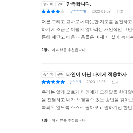
부탁하기와 거절하기
만족합니다.
종이책
구매
s********9
2023-01-08
신고
|
|
|
건강한 관계를 위해서는 ‘부탁하기’와 ‘거절하기’가
어른 그리고 교사로서 따뜻한 지도를 실천하고
깎는다.”를 비폭력 대화로 말하면 다음과 같다.
하기에 조금은 어렵지 않나라는 개인적인 고민이
통해 깨닫고 배운 내용들은 이제 제 삶에 녹이는 
- 관찰(사실): 오늘까지 과제를 제출한 사람이 여덟
- 느낌: 실망스럽다.
2명
이 이 리뷰를 추천합니다.
- 필요: 금요일 퇴근 전까지 제출하기 바란다. 형평
- 부탁: “다른 제안이 있니?”
타인이 아닌 나에게 적용하자
종이책
구매
자극받은 사실대로 말한 뒤, 그때 일어난 느낌과
j******i
2023-12-06
신고
|
|
|
거절에도 연습이 필요하다. “‘아니요.’라고 말할 
우리는 알게 모르게 타인에게 모진말을 한다얼
이유를 말해준다. 부탁을 받았을 때 흔쾌히 도와주고
을 전달하고 내가 해결할수 있는 방법을 찾아
느낌-필요-거절’의 과정을 거쳐 말하는 것이 오해를 
복되지 않도록 스스로 돌아보고 말하기전 한번 
상처 입은 교사와 학생을 보듬는 치유의 언어
1명
이 이 리뷰를 추천합니다.