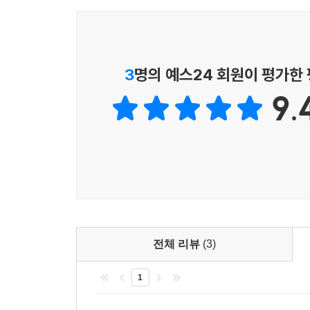
알아차리는 것이 중요하다. 특히 말하는 사람이 감정
제석: (욕설) / 교사: 제석아, 그만해라. / 제석: 
거잖아요. / 교사: 사과했으면 됐지. 더 이상 어떻게
3
명의 예스24 회원이 평가한
선생님이 시켰든 어떻든 했잖아. / 제석: 선생님은 
9.
그만하라고 한 거지. / 제석: 에잇!
이와 같은 전개는 비폭력 대화를 통해 다음과 같이 
제석: (욕설) / 교사: 제석아, 듣기 불편하다. (느낌
그럼 기분 좋겠어요? / 교사: 그래, 많이 속상했나 보
여기저기 낀다는 생각이 들어서 짜증이 났구나. (거울
공감) / 제석: ?? (제석의 화가 조금 누그러진 것
거잖아요. / 교사: 아! 시켜서 한 거라는 생각으로 언
전체 리뷰
(3)
자기가 사과해야지요. / 교사: 스스로 사과했으면 한 
1
저도 사과하려고 했어요. / 교사: 그래, 너도 사과하