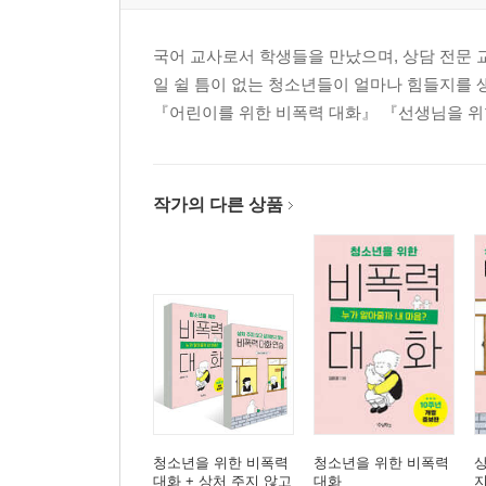
5장 느낌에 이름 붙이기 125
국어 교사로서 학생들을 만났으며, 상담 전문 교
부정적인 생각에서 느낌으로 건너가기 | 느낌의 종류 
일 쉴 틈이 없는 청소년들이 얼마나 힘들지를 생
느낌, 누구 책임인가요?
『어린이를 위한 비폭력 대화』 『선생님을 위한
6장 필요(욕구, need), 원하는 것 157
원하는 것을 말하라 | 정서적 해방으로 가는 길: 비
작가의 다른 상품
것을 충족하기 | 원하는 것을 말해야 협조를 얻을 수
7장 부탁하기 181
부탁과 감사 | 부탁의 유형 | 부탁의 방법 | 부탁인가
8장 자기 공감 205
내 마음을 내가 봅니다 | 자기 공감이 필요한 순간 | 
청소년을 위한 비폭력
청소년을 위한 비폭력
상
대화 + 상처 주지 않고
대화
지