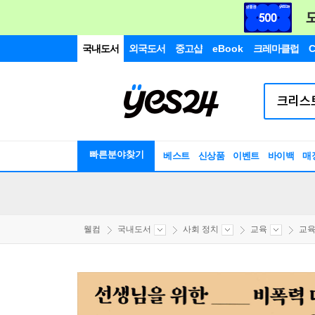
국내도서
외국도서
중고샵
eBook
크레마클럽
C
빠른분야찾기
베스트
신상품
이벤트
바이백
매
웰컴
국내도서
사회 정치
교육
교육