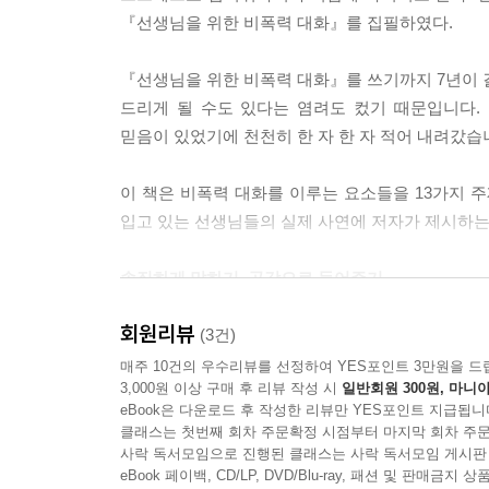
『선생님을 위한 비폭력 대화』를 집필하였다.
행복을 가져다주는 감사 | 감사를 하는 방법
『선생님을 위한 비폭력 대화』를 쓰기까지 7년이 
감사의 편지 376
드리게 될 수도 있다는 염려도 컸기 때문입니다.
믿음이 있었기에 천천히 한 자 한 자 적어 내려갔습
학생에게 전하는 사랑 | 선생님들께 전하는 감사
이 책은 비폭력 대화를 이루는 요소들을 13가지 
입고 있는 선생님들의 실제 사연에 저자가 제시하는 
솔직하게 말하기, 공감으로 들어주기
회원리뷰
비폭력 대화의 한 축은 원하는 것을 솔직하게 말
(3건)
단순하게 감정을 그대로 표현하는 것이 아니라 원하
매주 10건의 우수리뷰를 선정하여 YES포인트 3만원을 드
3,000원 이상 구매 후 리뷰 작성 시
일반회원 300원, 마니아
하고 주파수를 맞추어 자신이 진정으로 원하는 바를
eBook은 다운로드 후 작성한 리뷰만 YES포인트 지급됩니
클래스는 첫번째 회차 주문확정 시점부터 마지막 회차 주문
‘공감으로 듣기’란 상대방이 어떻게 말하든 그 ‘속
사락 독서모임으로 진행된 클래스는 사락 독서모임 게시판
감정이 상해서 공감으로 듣기 어렵다. 그럴 때는 
eBook 페이백, CD/LP, DVD/Blu-ray, 패션 및 판매금