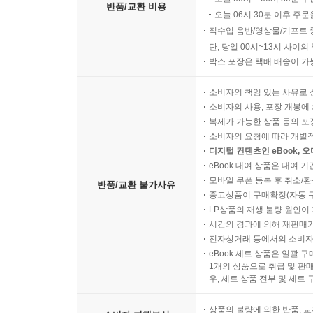
반품/교환 비용
오늘 06시 30분 이후 주문
직수입 음반/영상물/기프트 
단, 당일 00시~13시 사이
박스 포장은 택배 배송이 가
소비자의 책임 있는 사유로 
소비자의 사용, 포장 개봉에 
복제가 가능한 상품 등의 포장을 
소비자의 요청에 따라 개별
디지털 컨텐츠인 eBook, 
eBook 대여 상품은 대여 기
모바일 쿠폰 등록 후 취소/환
반품/교환 불가사유
중고상품이 구매확정(자동 
LP상품의 재생 불량 원인이 기
시간의 경과에 의해 재판매가
전자상거래 등에서의 소비자
eBook 세트 상품은 일괄 
1개의 상품으로 취급 및 판매
우, 세트 상품 전부 및 세트
상품의 불량에 의한 반품, 교