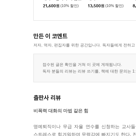
상처받지 않는 비폭력
21,600
원
(10% 할인)
13,500
원
(10% 할인)
8
9장 공감으로 듣기 233
대화 연습 세트
공감이란? | 공감하는 방법 | 공감의 힘 | 공감이 힘들
만든 이 코멘트
10장 분노에서 열정으로 265
저자, 역자, 편집자를 위한 공간입니다. 독자들에게 전하고
화란? | 무엇이 화를 일으키나? | 신체적 변화 | 화
접수된 글은 확인을 거쳐 이 곳에 게재됩니다.
11장 힘을 어떻게 쓸 것인가? 299
독자 분들의 리뷰는 리뷰 쓰기를, 책에 대한 문의는 1:
내가 쓰고 있는 힘 알아채기 | 힘을 어떻게 쓰고 있나
출판사 리뷰
12장 애도와 축하 331
비폭력 대화의 마법 같은 힘
맘껏 슬퍼하기 | 애도하는 법 | 축하하기
명예퇴직이나 무급 자율 연수를 신청하는 교사들이
13장 감사하기 367
스트레스로 힘겨워하며 무력감에 빠지기도 한다. 전