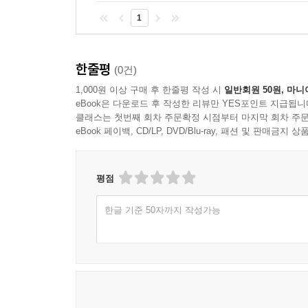
『선생님을 위한 비폭력 대화』는 30여 년간 국어
1
교사와 학생을 만나온 저자의 생생한 경험을 바탕으로
일어나는 사례를 중심으로 친절하게 설명하였고, 거기
슬퍼하기’에 이르기까지 선생님들의 힘겨운 마음을 
한줄평
(0건)
1,000원 이상 구매 후 한줄평 작성 시
일반회원 50원, 마니
시선을 바깥에서 안으로 돌립니다. ‘내가 무엇을 원
eBook은 다운로드 후 작성한 리뷰만 YES포인트 지급됩니
난 뒤에는 느낌을 솔직하게 표현하되, 말하는 데 주의
클래스는 첫번째 회차 주문확정 시점부터 마지막 회차 주문
충족하지 못해서 화가 난다.”라고 말하는 것입니다.
eBook 페이백, CD/LP, DVD/Blu-ray, 패션 및 판매금
함께하기를 바랐는데, 그 기대가 어그러져 화가 났다.
원했는데, 그걸 하지 못해 화가 났다.”라고 말합니다
평점
싸움을 말리는 저를 향해 학생이 “꺼져.”라고 말할 
한글 기준 50자까지 작성가능
말하는 이의 감정에 이름을 붙여 보기를 바랍니다. “꺼
다르게 반응할 수 있습니다. 그런 말을 하는 배경이
외롭고 슬픈 마음을 누른 채, 누르고 있다는 사
위대한 수업일 수 있다는 생각이 듭니다. “아이의 
빗장을 풀고 괴로움과 아픔, 분노와 슬픔을 말할 