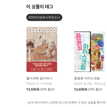
이 상품의 태그
#2023아침독서추천도서
열다섯에 곰이라니
꽁꽁꽁 아이스크림
추정경 저
다산책방
윤정주 글그림
책읽는곰
|
|
13,500
원
(10% 할인)
12,600
원
(10% 할인)
검색 페이지에서 선택된 태그에 등록된 더 많은 상품을 확인해 