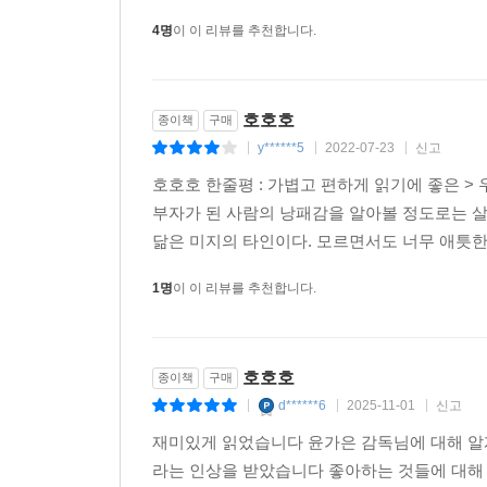
공유할 삶의 보석 같은 이야기들이다.
4명
이 이 리뷰를 추천합니다.
지금 생각해도 이유는 잘 모르겠다. 그냥 그런 물
든다. 모든 게 지금보다는 천천히 흘러가고, 조금
호호호
종이책
구매
안전한 자리에 이르러 추억하게 된 입장에서만 느
y******5
2022-07-23
신고
|
|
|
아니었으니깐.
호호호 한줄평 : 가볍고 편하게 읽기에 좋은 >
-102~103쪽
부자가 된 사람의 낭패감을 알아볼 정도로는 살아
닮은 미지의 타인이다. 모르면서도 너무 애틋한 타
1명
이 이 리뷰를 추천합니다.
호호호
종이책
구매
d******6
2025-11-01
신고
|
|
|
재미있게 읽었습니다 윤가은 감독님에 대해 알
라는 인상을 받았습니다 좋아하는 것들에 대해