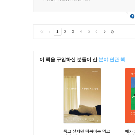
1
2
3
4
5
6
이 책을 구입하신 분들이 산
분야 연관 책
죽고 싶지만 떡볶이는 먹고
때가 