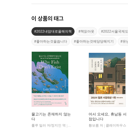
이 상품의 태그
#2022내맘대로올해의책
#책읽아웃
#2022서울국제
#좋아하는것을씁니다
#좋아하는것에당당해지기
#유
물고기는 존재하지 않는
어서 오세요, 휴남동 서
다
점입니다
룰루 밀러 저/정지인 역
곰출판
황보름 저
클레이하우스
|
|