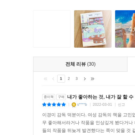
“그때의 기억들이 여전히 깊은 용기와 힘이 되어준
다시 새롭게 경험하는 우리 모두의 유년 시절에 대
윤가은 감독이 좋아했던 것들과 관련한 추억을 따
에피소드가 담긴 「아담문방구 아저씨」에서는 어
느끼는 그를 만날 수 있다. 「꽃은 늘 옳다」는 꽃
언니들이 다가와 토끼풀꽃으로 반지를 만들어주어 
엉뚱하고 유쾌한 면모를 볼 수 있다. 친구, 가족
전체 리뷰
(30)
아빠가 가져온 포장된 쓰레기통이 자기 선물인
1
2
3
축하해줘야겠다고 다짐한다.
저자의 어린 시절뿐 아니라 그가 만났던 어린이들
내가 좋아하는 것, 내가 잘 할 수
종이책
구매
심경을 듣는 인터뷰를 하다가, 한동안 못 간 마
s****b
2022-03-01
신고
|
|
|
깨닫고 안타까워한다. 「몰라도 용감하게 말하
이경미 감독 덕분이다. 여성 감독의 책을 고민없
아이들의 마음을 배우고 싶다고 한다.
무 좋아해서라거나 작품을 인상깊게 봤다거나 하
들의 작품을 뒤늦게 발견했다는 쪽이 맞을 것 같다
『호호호』에는 영화감독 윤가은의 다채로운 면모가