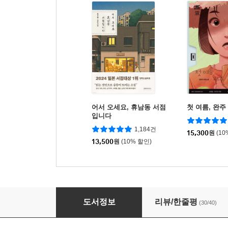
어서 오세요, 휴남동 서점
첫 여름, 완주
입니다
1,184건
15,300
원
(10
13,500
원
(10% 할인)
호호호
도서정보
리뷰/한줄평
(30/40)