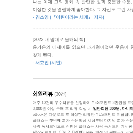
나는 이제 그의 영화 속 찬란한 빛과 충분한 수분
나는 이제 그의 영화 속 찬란한 빛과 충분한 수분
아들이고 있는 그대로 즐길 줄 알았다. 여름의 주인
이상한 것을 열렬하게 좋아한다. 그 자신도 그런 사람
이상한 것을 열렬하게 좋아한다. 그 자신도 그런 사람
--- p.89
- 김소영 (『어린이라는 세계』 저자)
_김소영 (『어린이라는 세계』 저자)
지금도 종종 아담문방구 아저씨를 생각한다. 아이들을
린 마음들이 다치지 않도록 늘 세심하게 배려하고
[2022 내 맘대로 올해의 책]
“뭔가를 좋아하는 경험은 늘 귀하고 특별하다”
다자란 내게도 여전히 깊은 용기와 힘이 되어준다.
윤가은의 에세이를 읽으면 과거형이었던 웃음이 현
윤가은을 “위로하고 웃게 했던” 특별한 리스트
--- p.124
찾게 된다.
- 서효인 (시인)
저자는 글을 쓰는 내내 “나만 좋아할 수도 있지만
어쩌면 내가 정말로 원한 건 단순히 특정 물건들이 
무엇이든 마음껏 좋아해봐요!”라고 큰 소리로 외
일지도 모르겠다는 생각이 들었다. 그런 곳 특유의
사람도 덩달아 즐거워진다.
조명과 온도, 습도…… 같은 것들이 나는 못 견디게
--- p.156
회원리뷰
(30건)
「뛰고, 구르고, 소리치는 소녀들」 편에서 오래
매주 10건의 우수리뷰를 선정하여 YES포인트 3만원을 드
소리치는 보통의 여자애들을 이렇게나 멋지게 그려
비통하고도 아름다운 작품이었다. 기존의 방식으로는
3,000원 이상 구매 후 리뷰 작성 시
일반회원 300원, 마니아
살아왔”다고 후회한다. 「수집엔 취미도 소질도
eBook은 다운로드 후 작성한 리뷰만 YES포인트 지급됩니
여다보고 재조합해 새로운 언어를 만든 것 같았다. 
1960~80년대에 크게 유행했던 길창덕, 윤승운, 
클래스는 첫번째 회차 주문확정 시점부터 마지막 회차 주문
손길로 상실의 자리를 어루만지는 진실한 애도의 
사락 독서모임으로 진행된 클래스는 사락 독서모임 게시판
--- p.171
eBook 페이백, CD/LP, DVD/Blu-ray, 패션 및 판매금