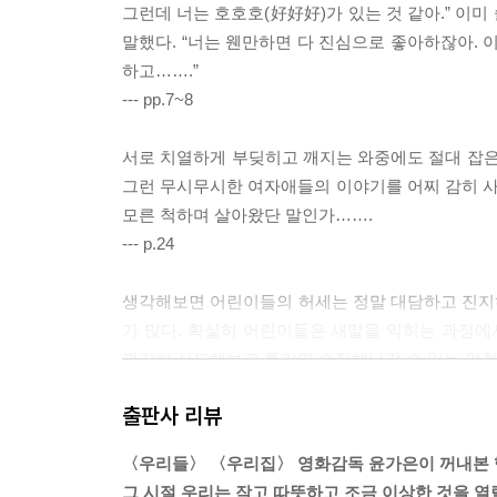
그런데 너는 호호호(好好好)가 있는 것 같아.” 이미
말했다. “너는 웬만하면 다 진심으로 좋아하잖아. 이
하고…….”
--- pp.7~8
서로 치열하게 부딪히고 깨지는 와중에도 절대 잡은
그런 무시무시한 여자애들의 이야기를 어찌 감히 사랑
모른 척하며 살아왔단 말인가…….
--- p.24
생각해보면 어린이들의 허세는 정말 대담하고 진지하
가 많다. 확실히 어린이들은 새말을 익히는 과정에
과감히 시도해보고 틀리면 수정해나갈 수 있는 엄청난
내 자기 것으로 만드는지도 모르겠다.
출판사 리뷰
--- p.31
〈우리들〉 〈우리집〉 영화감독 윤가은이 꺼내본 
어린 시절, 작은 놀이터와 화단이 꽉꽉 들어찬 아늑
그 시절 우리는 작고 따뜻하고 조금 이상한 것을 