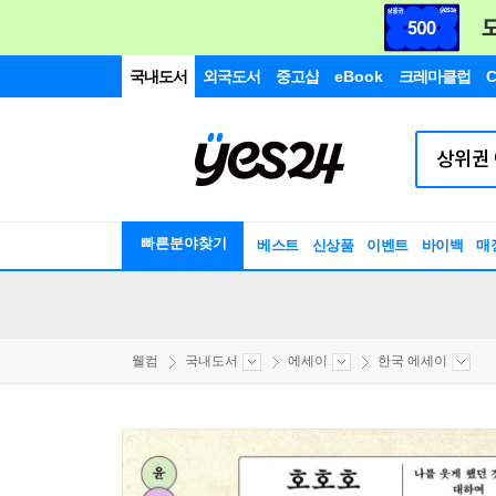
국내도서
외국도서
중고샵
eBook
크레마클럽
C
빠른분야찾기
베스트
신상품
이벤트
바이백
매
웰컴
국내도서
에세이
한국 에세이