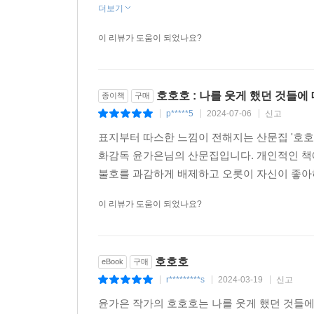
더보기
이 리뷰가 도움이 되었나요?
호호호 : 나를 웃게 했던 것들에
종이책
구매
p*****5
2024-07-06
신고
|
|
|
표지부터 따스한 느낌이 전해지는 산문집 '호호호
화감독 윤가은님의 산문집입니다. 개인적인 책에
불호를 과감하게 배제하고 오롯이 자신이 좋아하
이 리뷰가 도움이 되었나요?
호호호
eBook
구매
r*********s
2024-03-19
신고
|
|
|
윤가은 작가의 호호호는 나를 웃게 했던 것들에