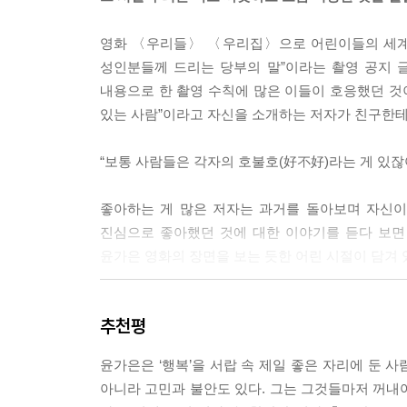
른다. 아침밥을 먹으면 곧바로 자전거를 끌고 나가 
땀으로 잔뜩 치장하고 종일 신나게 뛰어놀았다. 그
영화 〈우리들〉 〈우리집〉으로 어린이들의 세계
러 집에 들어갔다. 인생에서 가장 즐겁고 꽉 찬 하
성인분들께 드리는 당부의 말”이라는 촬영 공지 
--- p.35
내용으로 한 촬영 수칙에 많은 이들이 호응했던 것
있는 사람”이라고 자신을 소개하는 저자가 친구한테
노래방은 정말 마법의 방이었다. 노래방에 가면 좋았
사장님을 겁박한 채 제발 서비스 시간을 더 달라며 
“보통 사람들은 각자의 호불호(好不好)라는 게 있잖아
조금이라도 연장할 수 있다면, 늘어난 시간 동안 사
--- p.66
좋아하는 게 많은 저자는 과거를 돌아보며 자신이 열
진심으로 좋아했던 것에 대한 이야기를 듣다 보면
빵이야말로 내 인생 최고의 미스터리다. 입에는 최고
윤가은 영화의 장면을 보는 듯한 어린 시절이 담겨 
을 즐길 수 없는 몸을 주시고, 왜 빵 맛은 골고루 잘
생을 망치러 온 나의 구원자. 나의 요망한 빵.
『호호호』는 3부, 17꼭지로 이루어져 있다. 1
--- p.82
추천평
위해서」에는 어린 시절의 추억, 영화감독이 되기 위
아이들이야말로 여름의 장점을 누구보다 잘 알고 즐길
윤가은은 ‘행복’을 서랍 속 제일 좋은 자리에 둔 
윤가은은 ‘행복’을 서랍 속 제일 좋은 자리에 둔 
롭게 누비고 다녔다. 더위를 핑계 삼아 시원하고 달
아니라 고민과 불안도 있다. 그는 그것들마저 꺼내어
아니라 고민과 불안도 있다. 그는 그것들마저 꺼내어
록 노는 패기가 있었고, 비가 오는 꿉꿉한 날이면 