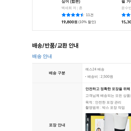
싶어 (합본)
필 거
백세희 저
흔
윤수빈
|
11건
19,800
원
(10% 할인)
15,3
배송/반품/교환 안내
배송 안내
예스24 배송
배송 구분
배송비 : 2,500원
안전하고 정확한 포장을 위해 
고객님께 배송되는 모든 상품을
목적 : 안전한 포장 관리
촬영범위 : 박스 포장 작업
포장 안내