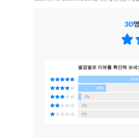
영화 촬영과 관련한 에피소드도 흥미롭다. 「여름병
촬영 이야기를 풀어놓는다. 의도하지는 않았지만 우
조카와 함께한 7년 동안, 나는 한 인간이 도약하고
변화무쌍한 여름 날씨 때문에 촬영을 허탕 치기도
의 도전이었고, 아이의 성취는 바로 나의 성취가 되
30
명
카메라에 담기 위해 촬영감독과 고군분투했던 이야
다.
--- p.177
자타 공인 “빵순이”일 만큼 빵을 좋아하지만, 체질상
취향 Part1」 「그런 취향 Part2」에서는 막
나는 이제 그냥 걷기로 했다. 계속 헷갈리고 오락가
좋아하고 별자리 운세에 위로받으며, 조카 바보의
있겠지. 그러다 보면 마침내 누군가는 되어 있겠지.
별점별로 리뷰를 확인해 보세
인간적인 면모를 확인할 수 있다.
면 그것만으로 충분히 멋진 삶일 테니까.
67%
내겐 그보다 흥미진진하고 짜릿한 유흥이 없었다.
--- p.197
30%
심장이 두근거렸다. 참 신기한 드라마였다. 결혼
3%
사건사고들이 끝없이 펼쳐졌다. 어떤 인간도 단순하지
0%
배신이, 배신 뒤엔 복수가, 복수 뒤엔 전쟁이 이어졌
0%
뭘까.
-50쪽