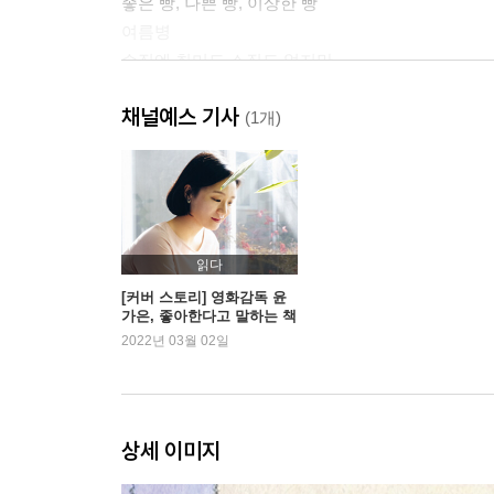
좋은 빵, 나쁜 빵, 이상한 빵
여름병
수집엔 취미도 소질도 없지만
아담문방구 아저씨
채널예스 기사
그런 취향 Part 2
(1개)
3. 오직 걷기 위해서
일요일의 청소 시간
마트에 가고 싶어요
난 슬플 때 별자리를 봐
읽다
새 공책을 샀다
[커버 스토리] 영화감독 윤
가은, 좋아한다고 말하는 책
어느 조카 바보의 고백
2022년 03월 02일
걸어서 걸어서
에필로그
: 나만 좋아하는 건 아닐 수도
상세 이미지