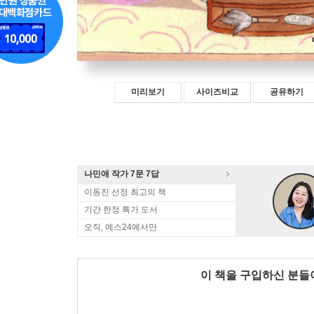
미리보기
사이즈비교
공유하기
나민애 작가 7문 7답
이동진 선정 최고의 책
기간 한정 특가 도서
오직, 예스24에서만
이 책을 구입하신 분