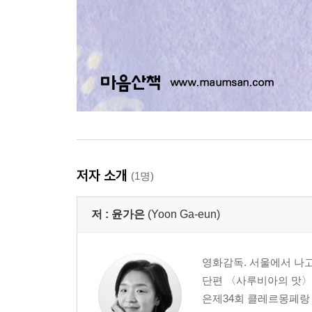
저자 소개
(1명)
저 :
윤가은
(Yoon Ga-eun)
영화감독. 서울에서 나
단편 〈사루비아의 맛〉 (
은제34회 클레르몽페랑