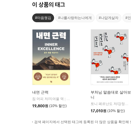
이 상품의 태그
#마음챙김
#나를사랑하는나에게
#나답게살자
#
내면 근력
부처님 말씀대로 살아보
니
짐 머피 저/지여울 역
윌북(willbook)
|
토니 페르난도 저/강정선 역
19,800
원
(10% 할인)
17,010
원
(10% 할인)
검색 페이지에서 선택된 태그에 등록된 더 많은 상품을 확인해 