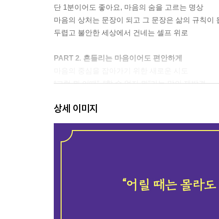
단 1분이어도 좋아요, 마음의 숨을 고르는 명상
마음의 상처는 문장이 되고 그 문장은 삶의 규칙이
두렵고 불안한 세상에서 건네는 셀프 위로
PART 2. 흔들리는 마음이어도 편안하게
마음의 중심을 잡아가기 위한 새로운 시도
“그럼 뭐 어때”, “할 수 없지 뭐”라는 말의 재발견
출렁이는 마음도 잠재우는 편안한 호흡 이완
상세 이미지
마음 건강을 위한 나만의 세 칸 필터 만들기
흘러넘치기 전에 안팎으로 스트레스 관리하기
스스로에게도 친절한 어른이 되어주세요
마음의 상처, 잊혔을 뿐 치유된 것은 아니에요
도망가고 싶은 날, 어딘가로 숨고 싶은 마음이 들 때
나는 언제부터 나를 미워하게 되었을까?
바닥난 자존감을 끌어올리는 세 가지 연습
PART 3. 무례한 사람을 무기력하게