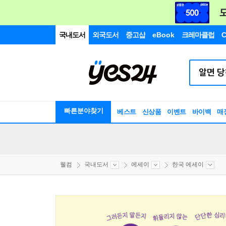
국내도서
외국도서
중고샵
eBook
크레마클럽
C
빠른분야찾기
베스트
신상품
이벤트
바이백
매
웰컴
국내도서
에세이
한국 에세이