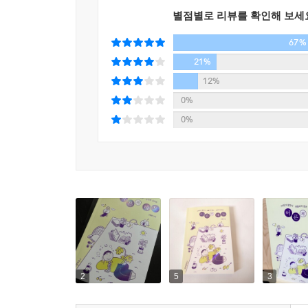
‘오늘부터 온전히 내 마음을 받아들이고, 나답게 살
별점별로 리뷰를 확인해 보세
- 마음의 걸림돌을 디딤돌로 만드는 적당한 마음 챙
67%
어른이라고 막막한 순간이 없는 것은 아니며 불안과
21%
질문에 저자는 이렇게 답한다. “사람의 마음은 외부
12%
난 상처의 크기를 결정하는 것이지요.” 그러면
0%
생각하는 대신 순간의 감정을 인정하고, 흘려보내야 
0%
데 집중하여, 감정이 태도로 이어지지 않게 내 
방법들을 제시한다.
사람들이 흔히 말하는 것처럼 어른답게 행동하고,
어른이란 1인분의 삶을 충실히 살아가며, 홀로서기를
타인에게도 친절하고 여유를 베풀어줄 수 있기에. 그러
어른은 어떤 시련에도 굴하지 않고 맞서는 의연한
살피며 알아가는 과정 중의 존재인 듯하다. 그렇기에
2
5
3
조금씩 가까워지려 노력하는 모습이 해답에 가까울 