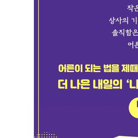
옆에만 있어도 지치는 에너지 도둑들과 거리두기
내 기분을 망치는 이들과의 적절한 거리는 얼마일까
실망하는 마음을 잘 다루어야 관계가 힘들지 않아
우리는 왜 항상 좋은 사람이 되고 싶은 것일까?
모든 사람에게 웃으면서 대하려다 뒤돌아서 울고 
버림받는 것이 두려워 멀어지기를 미루지는 않나요
마음에 난 구멍을 채우기만 하면 완벽하게 행복해
PART 4. 속마음, 이제 감추지 말고 당당하게
지금 흔들리는 그 마음에는 다 이유가 있어요
길을 잃었을 때, 발밑이 아니라 머리 위 높은 이정표
우리 마음에 들어 있는 우주를 살피는 법
마음이 만들어내는 생각의 오답
불편한 손님처럼 찾아오는 고통도 기꺼이 받아들이
어른스러운 말과 행동보다 중요한 것: 이해와 포용
감정, 쌓아두지만 말고 꺼내어 표현하는 연습
나쁜 기분, 없애려 하지 말고 사라지게 두는 습관