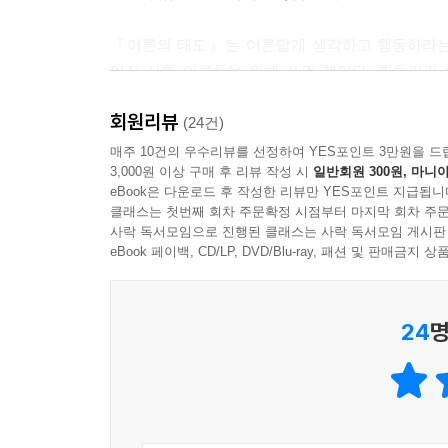
『어른의 태도』는 어른답게 생각하고 행동하라는 
아직 서툰 어른들을 위해 쓰인 책이다. 휘둘리기
되어가고 있는지 스스로 질문하게 한다.
회원리뷰
(24건)
정신건강 전문의인 저자는 그간 현대인의 마음 건
매주 10건의 우수리뷰를 선정하여 YES포인트 3만원을 드
3,000원 이상 구매 후 리뷰 작성 시
일반회원 300원, 마니아
활동해왔다. 특히, 겉으로 드러나는 문제보다 마음
eBook은 다운로드 후 작성한 리뷰만 YES포인트 지급됩니
견디며 누르는 것이 상책이라는 가혹한 조언 앞
클래스는 첫번째 회차 주문확정 시점부터 마지막 회차 주문
써내려갔다.
사락 독서모임으로 진행된 클래스는 사락 독서모임 게시판
eBook 페이백, CD/LP, DVD/Blu-ray, 패션 및 판매금
어른의 역할은 강요받으면서 정작 어른다움이 무
독자들에게 거울처럼 비춘다. 그러면서 속이 곪아가
24
명
어른이 되는 법을 배웠다고 어제와 다른 나로
절충안-‘스스로에게도 친절한 어른이 되어줄 것’, ‘
것’, ‘자신을 포기하면서까지 좋은 사람이 되려 노력하