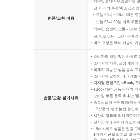
직수입양서/직수입일서중 일
단, 아래의 주문/취소 조건인
오늘 00시 ~ 06시 30분 
반품/교환 비용
오늘 06시 30분 이후 주문
직수입 음반/영상물/기프트 
단, 당일 00시~13시 사이
박스 포장은 택배 배송이 가
소비자의 책임 있는 사유로 
소비자의 사용, 포장 개봉에 
복제가 가능한 상품 등의 포장을 
소비자의 요청에 따라 개별
디지털 컨텐츠인 eBook, 
eBook 대여 상품은 대여 기
모바일 쿠폰 등록 후 취소/환
반품/교환 불가사유
중고상품이 구매확정(자동 
LP상품의 재생 불량 원인이 기
시간의 경과에 의해 재판매가
전자상거래 등에서의 소비자
eBook 세트 상품은 일괄 
1개의 상품으로 취급 및 판매