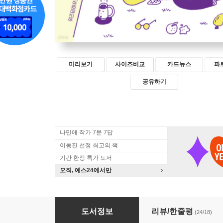
미리보기
사이즈비교
카드뉴스
파
공유하기
나민애 작가 7문 7답
이동진 선정 최고의 책
기간 한정 특가 도서
오직, 예스24에서만
어른의 태도
도서정보
리뷰/한줄평
(24/18)