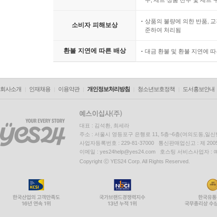
우, 세트 상품 전부 및 세트
상품의 불량에 의한 반품, 교
소비자 피해보상
준하여 처리됨
환불 지연에 따른 배상
대금 환불 및 환불 지연에 
회사소개
인재채용
이용약관
개인정보처리방침
청소년보호정책
도서홍보안내
대표 : 김석환, 최세라
주소 : 서울시 영등포구 은행로 11, 5층~6층(여의도동,일신
사업자등록번호 : 229-81-37000 통신판매업신고 : 제 200
이메일 : yes24help@yes24.com 호스팅 서비스사업자 :
Copyright ⓒ YES24 Corp. All Rights Reserved.