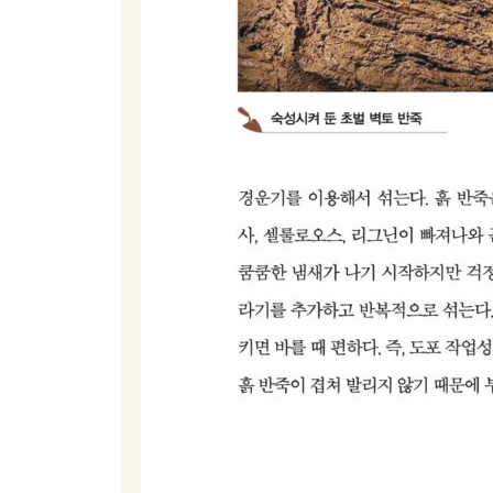
3. 한식 석회 미장과 근대 석회 미장
4. 예멘의 카다드와 수경성 석회 미장
5. 광택 미장의 대명사, 모로코의 타데락트
6. 대리석보다 더 아름다운 이탈리아의 마모리노
7. 달걀을 넣은 인도의 난백 석회 미장과 아라이시
8. 옻칠처럼 빛나는 일본의 구로 시쿠이와 오쓰 미
6부 인테리어 미장 표현 기법
1. 긁어서 벽화를 그리는 스그라피토
2. 모조 대리석을 만들 수 있는 스칼리올라
3. 벽체 문양을 찍어내는 도장과 스텐실 기법
4. 텍스처를 표현하는 미장 기법
5. 조형 미장과 천장 장식
7부 알아두면 쓸모 있는 미장 지식
1. 미장 장인의 도구들
2. 미장의 균열을 줄이는 방법
3. 근대 건축의 미장 수리