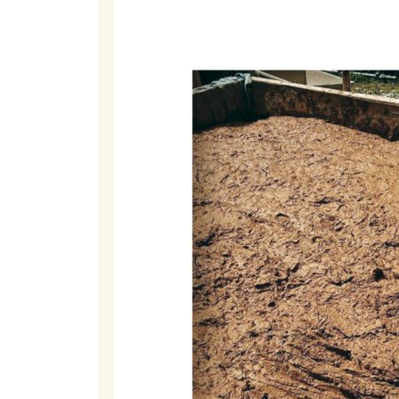
5. 반드시 알아야 할 3단계 기본 흙 미장
6. 흙 미장을 바르는 방법
7. 소똥을 섞은 흙 미장
4부 이런저런 흙 미장
1. 다양한 풀을 섞은 흙 미장
2. 재와 흙으로 만든 천연 시멘트
3. 향신료와 설탕을 넣은 흙 미장
4. 버터와 기름을 바른 흙 미장
5. 물에 견디는 미장, 물로 씻어내는 미장
6. 석회, 석고를 섞은 강화 흙 미장
7. 시멘트와 흙을 혼합한 근대 미장
8. 삼화토 다지기와 바닥 흙 미장
5부 석회 미장
1. 돌 벽에 바르는 영국의 석회 미장
2. 지진과 비에 강한 일본의 석회 미장