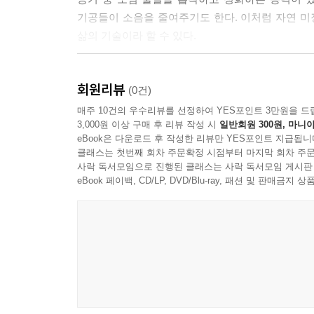
기공들이 소음을 줄여주기도 한다. 이처럼 자연 미
삶의 기술이라 할 수 있다.
15년에 걸친 자료 수집과 현장 경험을 바탕으로
회원리뷰
2007년 저자는 처음 흙부대 집(earthbag ho
(0건)
귀농해서 이웃들에게 말을 걸기에도 어색했던 때, 
매주 10건의 우수리뷰를 선정하여 YES포인트 3만원을 드
3,000원 이상 구매 후 리뷰 작성 시
일반회원 300원, 마니아
건축)할 때면 애고 어른이고 마을 사람들이 다 나
eBook은 다운로드 후 작성한 리뷰만 YES포인트 지급됩니
시시로 하던, 아무것도 아닌 일이었는지도 모른다.
클래스는 첫번째 회차 주문확정 시점부터 마지막 회차 주문
갈라져서 온 벽을 망사로 감싸고 다시 흙 반죽을 
사락 독서모임으로 진행된 클래스는 사락 독서모임 게시판
못해 막막하던 때도 있었다. 제대로 원하는 색상을 
eBook 페이백, CD/LP, DVD/Blu-ray, 패션 및 판매금
고생스럽게 집을 지은 까닭일까? 미장은 꼭 풀어야 
관련 논문들이나 자료들도 수없이 훑어봤다. 우선 미
재료의 특성을 이해해야 했다. 이것은 책을 읽는
실험하고 미장에 관심을 가진 이들과 자주 워크숍
도전해야 할 여러 기법이 보이고, 실험에 실험을 
체득할 때만 느낄 수 있는 감이랄까, 확신이랄까
있었다. 그러다 갑자기 깨닫게 되고 알게 되고 숙달