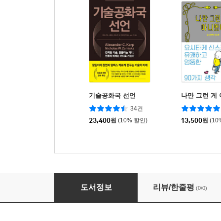
기술공화국 선언
나만 그런 게
34건
23,400
원
(10% 할인)
13,500
원
(10
자연 미장
도서정보
리뷰/한줄평
(0/0)