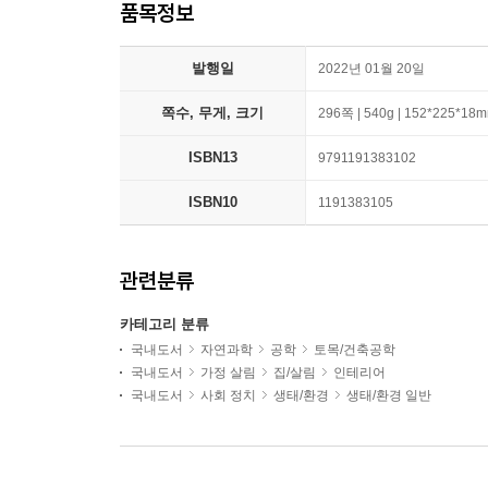
품목정보
발행일
2022년 01월 20일
쪽수, 무게, 크기
296쪽 | 540g | 152*225*18
ISBN13
9791191383102
ISBN10
1191383105
관련분류
카테고리 분류
국내도서
자연과학
공학
토목/건축공학
국내도서
가정 살림
집/살림
인테리어
국내도서
사회 정치
생태/환경
생태/환경 일반