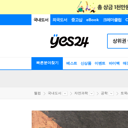
국내도서
외국도서
중고샵
eBook
크레마클럽
C
빠른분야찾기
베스트
신상품
이벤트
바이백
매
웰컴
국내도서
자연과학
공학
토목