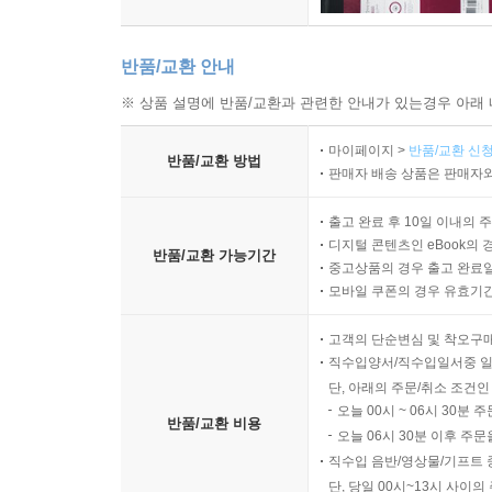
반품/교환 안내
※ 상품 설명에 반품/교환과 관련한 안내가 있는경우 아래 
마이페이지 >
반품/교환 신청
반품/교환 방법
판매자 배송 상품은 판매자와
출고 완료 후 10일 이내의 
디지털 콘텐츠인 eBook의 
반품/교환 가능기간
중고상품의 경우 출고 완료일
모바일 쿠폰의 경우 유효기간(
고객의 단순변심 및 착오구
직수입양서/직수입일서중 일
단, 아래의 주문/취소 조건인
오늘 00시 ~ 06시 30분 
반품/교환 비용
오늘 06시 30분 이후 주문
직수입 음반/영상물/기프트 
단, 당일 00시~13시 사이