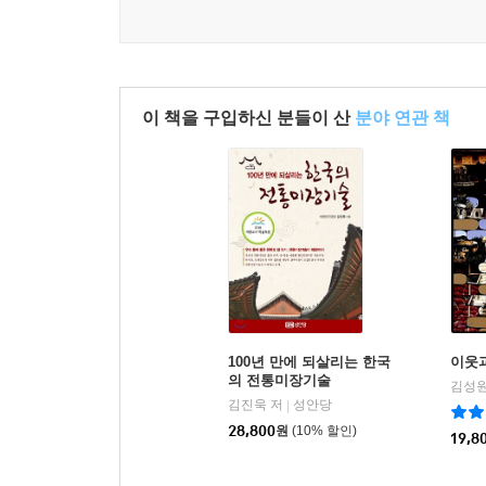
소똥을 섞은 흙 미장 : 소똥을 섞은 미장 반죽은 
역할도 한다. 빗물이 치는 외벽 미장에도 적합하다.
지을 때 널리 이용하는 건축 재료다. 소똥과 흙을 섞
이 책을 구입하신 분들이 산
분야 연관 책
오랫동안 주택의 방바닥과 벽을 소똥으로 문질러 닦
이용하면서 우연히 시작되었을 것이다. 흙 반죽을 밟
미장법은 다양하고 섬세하게 발전했다.
군산에서 발견한 독일 벽 미장 : 군산 장미 갤러
처리되어 있다. 독일 벽 미장은 시멘트 반죽을 쓸
오돌토돌하고 거칠게 바르는 미장법으로 주로 외벽
붙이기에 적합한 재료다. 군산 신
흥동의 일본식 가옥(일명 히로쓰 가옥)의 담장도
100년 만에 되살리는 한국
이웃과
붉은색 페인트가 덧칠해져 있다.
의 전통미장기술
김성원
김진욱 저
성안당
|
28,800
원
(10% 할인)
19,8