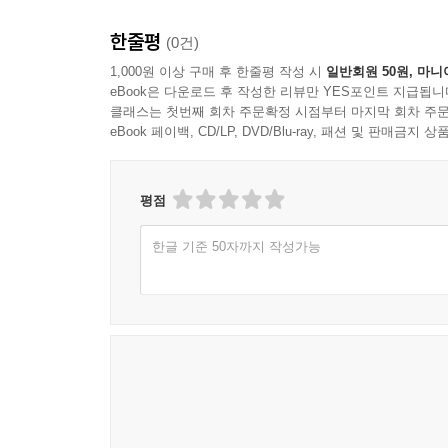
이 책에는 저자가 14년 동안 한국, 일본, 중국, 독
한줄평
(0건)
워크숍을 통해 실행해보고, 현장에서 손수 도전한 경
《근질거리는 나의 손》, 《점화본능을 일깨우는 화덕
1,000원 이상 구매 후 한줄평 작성 시
일반회원 50원, 마니
eBook은 다운로드 후 작성한 리뷰만 YES포인트 지급됩니
낯선 긴장을 오랫동안 견디며 자연 미장을 익숙한
클래스는 첫번째 회차 주문확정 시점부터 마지막 회차 주문
수단으로 삼으며 고단한 현장에서 미장의 부흥을 위
eBook 페이백, CD/LP, DVD/Blu-ray, 패션 및 판매금
자연 미장의 모든 것
《자연 미장》은 미장의 정의와 역사에서 시작해, 
평점
미장의 모든 것’을 다룬다. 책 속의 흥미로운 내용들
한글 기준 50자까지 작성가능
미장 장인 슈헤이 하사도 : 미장이 예술이 될 수 
시멘트를 바르는 단순 막노동이라 생각하는 이들이 
강인하면서 섬세하고 낭만이 깃든 복잡한 특성을 갖는
바람, 나무 등 자연에서 영감을 얻어 미장 작업을 하
얻어 유명 대중음식점, 상점, 호텔, 주택, 카페,
미장 벽체 작품이 1,000만 원이 넘는 걸 보면 
장인이자 예술가로 인정받고 있으며, 수차례 미장 