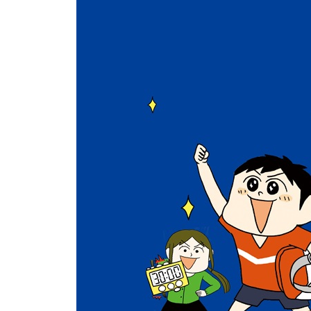
기분 대연구 : ‘두근두근’ 편 / 요정 카드_ 두근두근
기분 대연구 : ‘행복’ 편 / 요정 카드_ 행복별 요정
기분 대연구 : ‘안심’ 편 / 요정 카드_ 안심별 요정
미션! 나는 나 자신과 사이좋게 지내고 있을까?
‘나와 사이좋게 지낸다’는 건 어떤 걸까?
‘나’를 알자
어떤 ‘나’든 다 좋아!
‘나’를 좋아하면서 살고 싶지만…
‘나’와 친해지기 대작전 ① “실패해도 괜찮아”
‘나’와 친해지기 대작전 ② “지금의 나도 괜찮아”
‘나’와 친해지기 대작전 ③ “도움을 받아도 괜찮아”
‘나’와 친해지기 대작전 ④ “완벽하지 않아도 괜찮아
‘나’와 친해지기 대작전 ⑤ 거짓말을 했다면…
거짓말한 내가 미울 땐 나 자신과 꼭 화해하자
* 심리 테스트 ① 나는 어떤 사람?