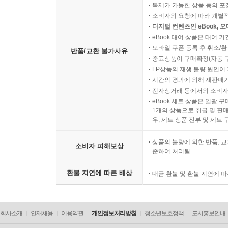
복제가 가능한 상품 등의 포장을 
소비자의 요청에 따라 개별
디지털 컨텐츠인 eBook, 
eBook 대여 상품은 대여 기
모바일 쿠폰 등록 후 취소/환
반품/교환 불가사유
중고상품이 구매확정(자동 
LP상품의 재생 불량 원인이 기
시간의 경과에 의해 재판매가
전자상거래 등에서의 소비자
eBook 세트 상품은 일괄 
1개의 상품으로 취급 및 판매
우, 세트 상품 전부 및 세트
상품의 불량에 의한 반품, 교
소비자 피해보상
준하여 처리됨
환불 지연에 따른 배상
대금 환불 및 환불 지연에 
회사소개
인재채용
이용약관
개인정보처리방침
청소년보호정책
도서홍보안내