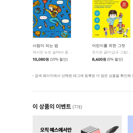
사람이 되는 법
어린이를 위한 그릿
캐서린 뉴먼 글/데비 퐁 그림/김현희 역
그레이트북스(단행)
전지은 글/이갑규 그림/노규식 감수
|
10,080
원
(10% 할인)
8,400
원
(0% 할인)
검색 페이지에서 선택된 태그에 등록된 더 많은 상품을 확인해 
이 상품의 이벤트
(7개)