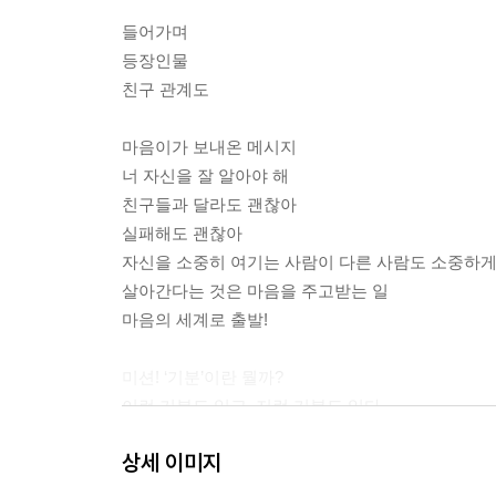
들어가며
등장인물
친구 관계도
마음이가 보내온 메시지
너 자신을 잘 알아야 해
친구들과 달라도 괜찮아
실패해도 괜찮아
자신을 소중히 여기는 사람이 다른 사람도 소중하게
살아간다는 것은 마음을 주고받는 일
마음의 세계로 출발!
미션! ‘기분’이란 뭘까?
이런 기분도 있고, 저런 기분도 있다
기분은 그때그때 다르다
상세 이미지
기분 대연구 : ‘짜증’ 편 / 요정 카드_ 왕짜증별 요정
기분 대연구 : ‘불안’ 편 / 요정 카드_ 불안해별 요정