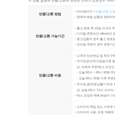
※ 상품 설명에 반품/교환과 관련한 안내가 있는경우 아래 
마이페이지 >
반품/교환 신청
반품/교환 방법
판매자 배송 상품은 판매자와
출고 완료 후 10일 이내의 
디지털 콘텐츠인 eBook의 
반품/교환 가능기간
중고상품의 경우 출고 완료일
모바일 쿠폰의 경우 유효기간(
고객의 단순변심 및 착오구
직수입양서/직수입일서중 일
단, 아래의 주문/취소 조건인
오늘 00시 ~ 06시 30분 
반품/교환 비용
오늘 06시 30분 이후 주문
직수입 음반/영상물/기프트 
단, 당일 00시~13시 사이
박스 포장은 택배 배송이 가
소비자의 책임 있는 사유로 
소비자의 사용, 포장 개봉에 