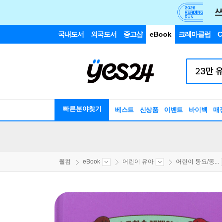
국내도서
외국도서
중고샵
eBook
크레마클럽
C
빠른분야찾기
베스트
신상품
이벤트
바이백
매
웰컴
eBook
어린이 유아
어린이 동요/동...