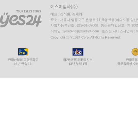
대표 : 김석환, 최세라
주소 : 서울시 영등포구 은행로 11, 5층~6층(여의도동,일신
사업자등록번호 : 229-81-37000 통신판매업신고 : 제 200
이메일 : yes24help@yes24.com 호스팅 서비스사업자 :
Copyright ⓒ YES24 Corp. All Rights Reserved.