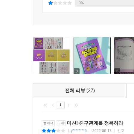
0%
3
6
전체 리뷰
(27)
1
미션! 친구관계를 정복하라
종이책
구매
y********6
2022-06-17
신고
|
|
|