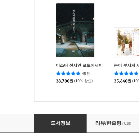
미스터 션샤인 포토에세이
눈이 부시게 
49건
38,700
원
(10% 할인)
35,640
원
(1
그 해 우리는 2
도서정보
리뷰/한줄평
(7/18)