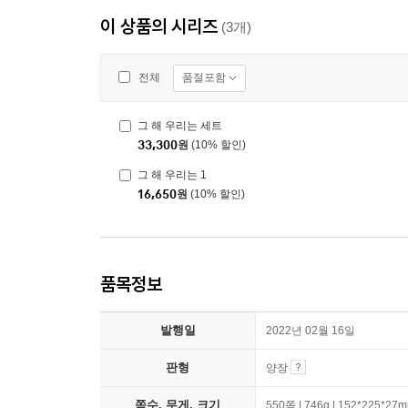
이 상품의 시리즈
(3개)
품절포함
전체
그 해 우리는 세트
33,300
원
(10% 할인)
그 해 우리는 1
16,650
원
(10% 할인)
품목정보
발행일
2022년 02월 16일
판형
양장
쪽수, 무게, 크기
550쪽 | 746g | 152*225*27