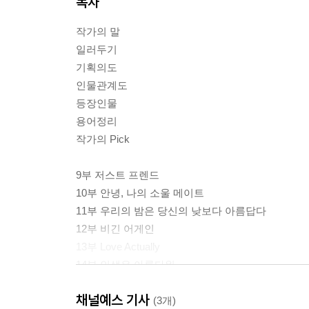
목차
작가의 말
일러두기
기획의도
인물관계도
등장인물
용어정리
작가의 Pick
9부 저스트 프렌드
10부 안녕, 나의 소울 메이트
11부 우리의 밤은 당신의 낮보다 아름답다
12부 비긴 어게인
13부 Love Actually
14부 인생은 아름다워
15부 세 얼간이
채널예스 기사
16부 그 해 우리는
(3개)