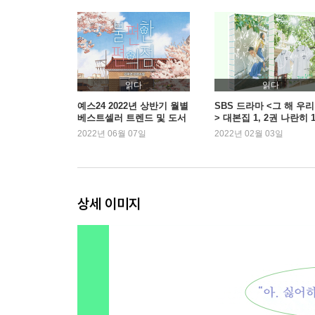
만든사람들
읽다
읽다
예스24 2022년 상반기 월별
SBS 드라마 <그 해 우
베스트셀러 트렌드 및 도서
> 대본집 1, 2권 나란히 1
판매 동향
위
2022년 06월 07일
2022년 02월 03일
상세 이미지