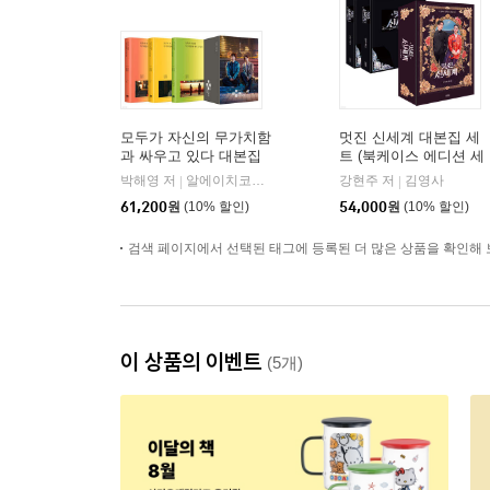
모두가 자신의 무가치함
멋진 신세계 대본집 세
과 싸우고 있다 대본집
트 (북케이스 에디션 세
세트
트)
박해영 저
알에이치코리아(RHK)
강현주 저
김영사
|
|
61,200
원
(10% 할인)
54,000
원
(10% 할인)
검색 페이지에서 선택된 태그에 등록된 더 많은 상품을 확인해 
이 상품의 이벤트
(5개)