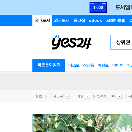
국내도서
외국도서
중고샵
eBook
크레마클럽
C
빠른분야찾기
베스트
신상품
이벤트
바이백
매
웰컴
국내도서
예술
영화/드라마
시