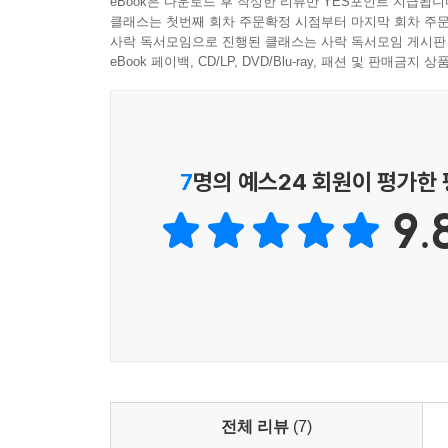
eBook은 다운로드 후 작성한 리뷰만 YES포인트 지급됩니
명장면 엽서가 각 권에 포함되었으며, 초판 한정
클래스는 첫번째 회차 주문확정 시점부터 마지막 회차 주문
받으며 새로운 기록을 써나가고 있는 2022년의 화
사락 독서모임으로 진행된 클래스는 사락 독서모임 게시판
eBook 페이백, CD/LP, DVD/Blu-ray, 패션 및 판매금
7
명의 예스24 회원이 평가한
9.
전체 리뷰
(7)