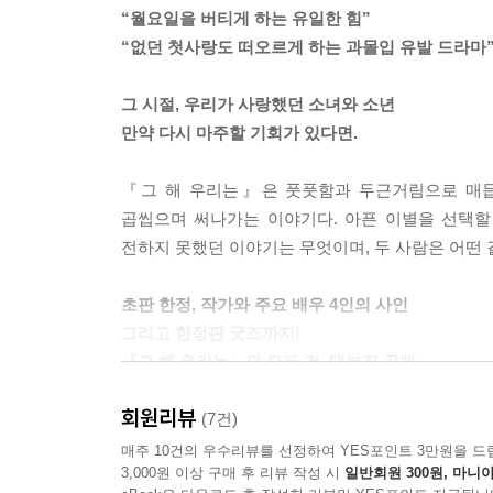
“월요일을 버티게 하는 유일한 힘”
“없던 첫사랑도 떠오르게 하는 과몰입 유발 드라마
그 시절, 우리가 사랑했던 소녀와 소년
만약 다시 마주할 기회가 있다면.
『그 해 우리는』은 풋풋함과 두근거림으로 매듭
곱씹으며 써나가는 이야기다. 아픈 이별을 선택할
전하지 못했던 이야기는 무엇이며, 두 사람은 어떤 
초판 한정, 작가와 주요 배우 4인의 사인
그리고 한정판 굿즈까지!
『그 해 우리는』의 모든 것, 대본집 공개
회원리뷰
『그 해 우리는』 대본집은 주요 배우 4인의 사인 
(7건)
캐릭터마다 부여된 서사와 감정선의 설계도라고 할
매주 10건의 우수리뷰를 선정하여 YES포인트 3만원을 드
3,000원 이상 구매 후 리뷰 작성 시
일반회원 300원, 마니아
느끼는 색다른 재미는 덤이다. 또한 극 중 최웅의 그