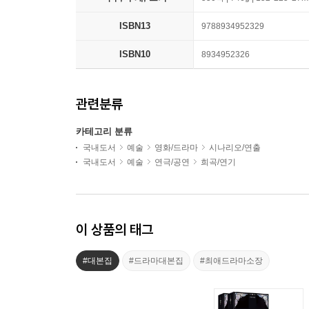
ISBN13
9788934952329
ISBN10
8934952326
관련분류
카테고리 분류
국내도서
예술
영화/드라마
시나리오/연출
국내도서
예술
연극/공연
희곡/연기
이 상품의 태그
#대본집
#드라마대본집
#최애드라마소장