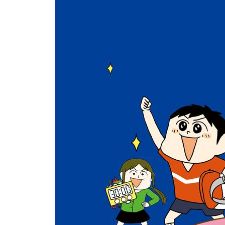
기분 대연구 : ‘두근두근’ 편 / 요정 카드_ 두근두근
기분 대연구 : ‘행복’ 편 / 요정 카드_ 행복별 요정
기분 대연구 : ‘안심’ 편 / 요정 카드_ 안심별 요정
미션! 나는 나 자신과 사이좋게 지내고 있을까?
‘나와 사이좋게 지낸다’는 건 어떤 걸까?
‘나’를 알자
어떤 ‘나’든 다 좋아!
‘나’를 좋아하면서 살고 싶지만…
‘나’와 친해지기 대작전 ① “실패해도 괜찮아”
‘나’와 친해지기 대작전 ② “지금의 나도 괜찮아”
‘나’와 친해지기 대작전 ③ “도움을 받아도 괜찮아”
‘나’와 친해지기 대작전 ④ “완벽하지 않아도 괜찮아
‘나’와 친해지기 대작전 ⑤ 거짓말을 했다면…
거짓말한 내가 미울 땐 나 자신과 꼭 화해하자
* 심리 테스트 ① 나는 어떤 사람?