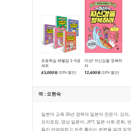
초등학습 레벨업 1~5권
미션! 자신감을 정복하
세트
라
63,000
원
(10% 할인)
12,600
원
(10% 할인)
역 :
오현숙
일본어 교육 30년 경력의 일본어 전문가. 강의
프리토킹, 영상 일본어, JPT, 일본 사회 문
들이 어려워하고 자주 틀리는 부분을 알게 되었