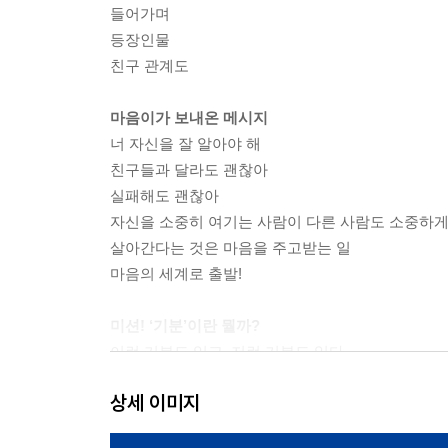
들어가며
등장인물
친구 관계도
마음이가 보내온 메시지
너 자신을 잘 알아야 해
친구들과 달라도 괜찮아
실패해도 괜찮아
자신을 소중히 여기는 사람이 다른 사람도 소중하게
살아간다는 것은 마음을 주고받는 일
마음의 세계로 출발!
미션! ‘기분’이란 뭘까?
이런 기분도 있고, 저런 기분도 있다
기분은 그때그때 다르다
상세 이미지
기분 대연구 : ‘짜증’ 편 / 요정 카드_ 왕짜증별 요정
기분 대연구 : ‘불안’ 편 / 요정 카드_ 불안해별 요정