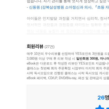
쉽습니다. 자기 관리를 통해 멋지게 성장하고 싶은
- 신동원 (강북삼성병원 소아정신과 의사, 『초등 
아이들은 인지발달 과정을 거치면서 심리적, 정서
정서적인 과정들과 경험들을 재미있는 일화와 함
핵심 내용을 놓칠까 봐 중간중간 요약정리를 해놓
권유합니다.
- 류지영 (KAIST 과학영재교육연구원 부원장)
회원리뷰
(27건)
매주 10건의 우수리뷰를 선정하여 YES포인트 3만원을 드
3,000원 이상 구매 후 리뷰 작성 시
일반회원 300원, 마니아
eBook은 다운로드 후 작성한 리뷰만 YES포인트 지급됩니
클래스는 첫번째 회차 주문확정 시점부터 마지막 회차 주문
사락 독서모임으로 진행된 클래스는 사락 독서모임 게시판
eBook 페이백, CD/LP, DVD/Blu-ray, 패션 및 판매금
26
명