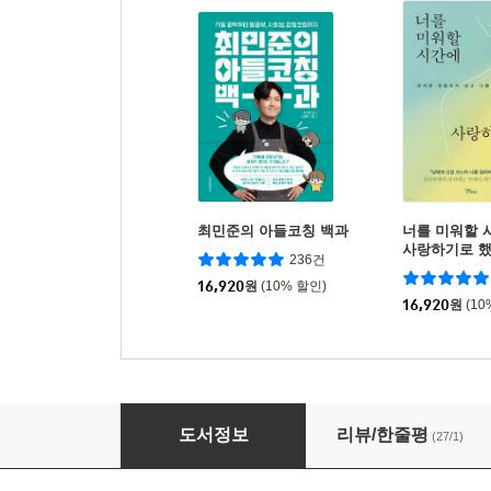
최민준의 아들코칭 백과
너를 미워할 
사랑하기로 
236건
16,920
원
(10% 할인)
16,920
원
(10
미션! 친구관계를 정복하라
도서정보
리뷰/한줄평
(27/1)