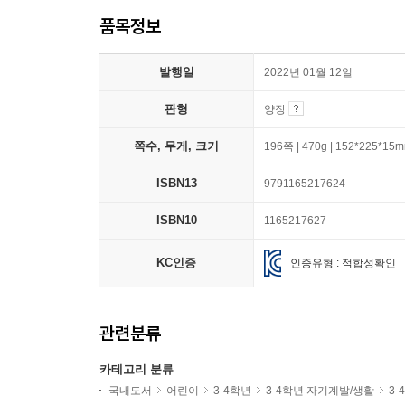
품목정보
발행일
2022년 01월 12일
판형
양장
쪽수, 무게, 크기
196쪽 | 470g | 152*225*15
ISBN13
9791165217624
ISBN10
1165217627
KC인증
인증유형 : 적합성확인
관련분류
카테고리 분류
국내도서
어린이
3-4학년
3-4학년 자기계발/생활
3-