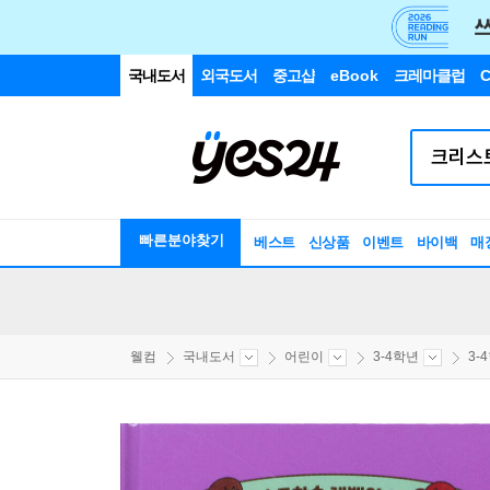
국내도서
외국도서
중고샵
eBook
크레마클럽
C
빠른분야찾기
베스트
신상품
이벤트
바이백
매
웰컴
국내도서
어린이
3-4학년
3-