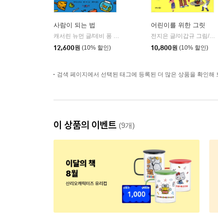
사람이 되는 법
어린이를 위한 그릿
캐서린 뉴먼 글/데비 퐁 그림/김현희 역
그레이트북스(단행)
전지은 글/이갑규 그림/노규식 감수
|
12,600
원
(10% 할인)
10,800
원
(10% 할인)
검색 페이지에서 선택된 태그에 등록된 더 많은 상품을 확인해 
이 상품의 이벤트
(9개)