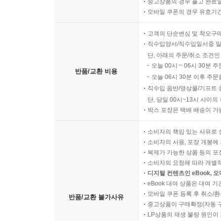
중고상품의 경우 출고 완료일
모바일 쿠폰의 경우 유효기간(
고객의 단순변심 및 착오구
직수입양서/직수입일서중 일
단, 아래의 주문/취소 조건인
오늘 00시 ~ 06시 30분 
반품/교환 비용
오늘 06시 30분 이후 주문
직수입 음반/영상물/기프트 
단, 당일 00시~13시 사이
박스 포장은 택배 배송이 가
소비자의 책임 있는 사유로 
소비자의 사용, 포장 개봉에 
복제가 가능한 상품 등의 포장을 
소비자의 요청에 따라 개별
디지털 컨텐츠인 eBook, 
eBook 대여 상품은 대여 기
모바일 쿠폰 등록 후 취소/환
반품/교환 불가사유
중고상품이 구매확정(자동 
LP상품의 재생 불량 원인이 기