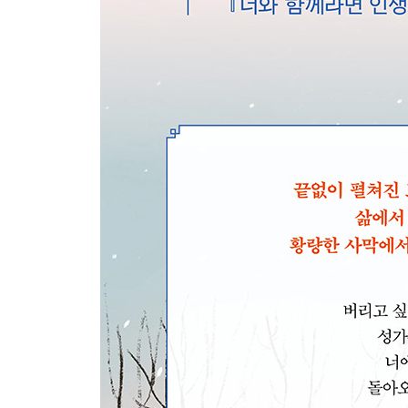
빈자리
포옹
사막 2
사막 3
고비사막
돈황 막고굴
목이 마르다
사막
지구가 다 환합니다 ― 천사의 도시로 보낸 시 1
비단길
먼 곳
괘종시계
C
멀지 않은 날
자목련
라스베이거스
미리, 탄자니아