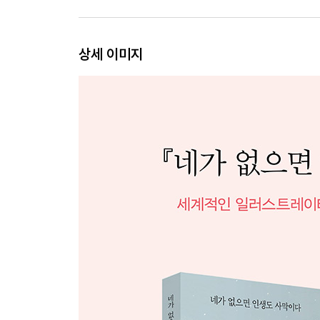
고독
모래
상세 이미지
2부
울지 마라, 묻지 마라,
오늘도 혼자 건너라
사막을 찾지 말아라
스무 살 당신
아들 낙타에게
어머니의 축원
먼 길
어린 낙타 1
어린 낙타 2
명사산 낙타
해답
사막 4
고행