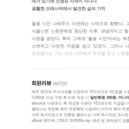
네가 있기에 인생은 사막이 아니다
광활한 모래사막에서 발견한 삶의 가치
풀꽃 시인 나태주가 이번에는 사막으로 향했다. 
서울신문 신춘문예로 등단한 이후, 관념적이고 
사랑을 받았다. 특히 그에게 ‘풀꽃 시인’이라는
소박하고 다정한 마음을 담고 있었다. 그러나 
꿈꿔왔다는 그는 과연 사막에서 무엇을 보고 느꼈을
네가 없는 나의 인생
그대로가 사막
회원리뷰
모래바람 날리는 사막
(327건)
매주 10건의 우수리뷰를 선정하여 YES포인트 3만원을 드
3,000원 이상 구매 후 리뷰 작성 시
일반회원 300원, 마니아
부디 떠나지 말아다오
eBook은 다운로드 후 작성한 리뷰만 YES포인트 지급됩니
나와 함께 인생의 끝날
클래스는 첫번째 회차 주문확정 시점부터 마지막 회차 주문
그날까지 손잡고 가다오
사락 독서모임으로 진행된 클래스는 사락 독서모임 게시판
「네가 없으면 인생도 사막이다」에서
eBook 페이백, CD/LP, DVD/Blu-ray, 패션 및 판매금