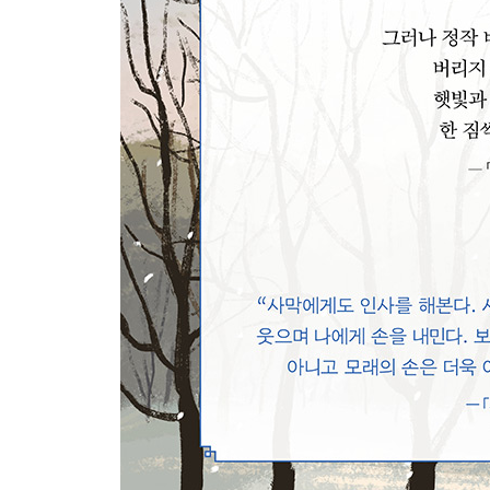
미리, 탄자니아 2
사막 시집
가을 입구
사막의 강
자전거
눈인사
4부
너는 빛나는 모래 한 알
백년초
다시 차가운 손
아랍 처녀 샤히라
꽃에 대한 감격
아제아제
화엄
피안
낙타