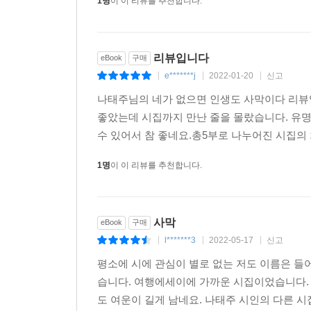
1명
이 이 리뷰를 추천합니다.
「아들 낙타에게」에서
날마다 네 마음속
리뷰입니다
eBook
구매
어린 낙타 한 마리를 깨워
e*******j
2022-01-20
신고
|
|
|
길을 떠나라
아직은 어린 낙타이니
나태주님의 네가 없으면 인생도 사막이다 리뷰
그의 등에 올라타지는 말고
좋았는데 시집까지 만난 줄을 몰랐습니다. 유
옆에 서서 함께 걸어라
수 있어서 참 좋네요.총5부로 나누어진 시집의 
「어린 낙타 2」에서
1명
이 이 리뷰를 추천합니다.
시인이 되어 멘토로서 많은 젊은이를 만난 시인은 
개인적인 욕구만을 반영한 시를 쓰다가 젊은 세
사막
eBook
구매
사람들에게 기댈 곳을 주는 시를 쓰기로 했죠.”(삶이 
l*******3
2022-05-17
신고
싶다는 그의 바람을 담은 다정한 시들은 힘겨운 코
|
|
|
평소에 시에 관심이 별로 없는 저도 이름은 들
시인의 여정을 오롯이 함께 할 수 있는
습니다. 여행에세이에 가까운 시집이었습니다. 
‘시산문’이라는 새로운 시도
도 여운이 길게 남네요. 나태주 시인의 다른 