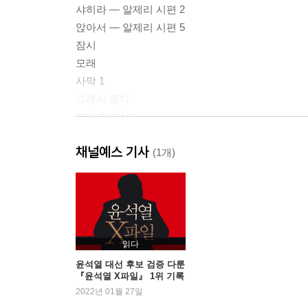
샤히라 ― 알제리 시편 2
앉아서 ― 알제리 시편 5
잠시
모래
사막 1
그래서 왔다
모래 지평선
사막을 꿈꾸다
채널예스 기사
월아천
(1개)
사막 5
사막 6
감동 ― 낙타시편 1
잔인무도 ― 낙타시편 2
나의 낙타나무
읽다
조금씩 오는 생각
윤석열 대선 후보 검증 다룬
『윤석열 X파일』 1위 기록
낮잠
2022년 01월 27일
어떤 사막