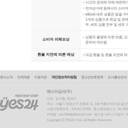
시간의 경과에 의해 재판매가
전자상거래 등에서의 소비자
eBook 세트 상품은 일괄 
1개의 상품으로 취급 및 판매
우, 세트 상품 전부 및 세트
상품의 불량에 의한 반품, 교
소비자 피해보상
준하여 처리됨
환불 지연에 따른 배상
대금 환불 및 환불 지연에 
회사소개
인재채용
이용약관
개인정보처리방침
청소년보호정책
도서홍보안내
대표 : 김석환, 최세라
주소 : 서울시 영등포구 은행로 11, 5층~6층(여의도동,일신
사업자등록번호 : 229-81-37000 통신판매업신고 : 제 200
이메일 : yes24help@yes24.com 호스팅 서비스사업자 :
Copyright ⓒ YES24 Corp. All Rights Reserved.