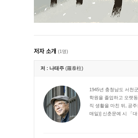
모래바람
사막 무덤
간호
감나무 아래 ― 천사의 도시로 보낸 시 2
사막 무지개
버킷 리스트
저자 소개
타클라마칸
(1명)
명사산 추억
오아시스
저 :
나태주
(羅泰柱)
낙타도 없이 ― 윤효 시인
별
1945년 충청남도 서천
학원을 졸업하고 오랫동안
5부
직 생활을 마친 뒤, 공
사막에 다녀와서
매일)] 신춘문예 시 「대
내가 사막이라는 걸 알았다
아직도 멎지 않는 사막의 모래바람 소리 ― 실크로
나는 사막이 그리운 한 줌의 햇빛이었나 ― 데스밸