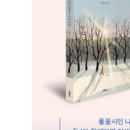
낙타가 운다 2
사막 7
사막여우
서울 사막
사막에 홀려
낙타
그리운 사막
사막행
계절
신기루 같은 것이라도
서울 1
3부
만날 날이 멀지 않다
기다리마
의자 ― 알제리 시편 3
시시껄렁 ― 알제리 시편 4
창밖에 ― 알제리 시편 6