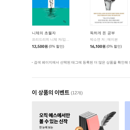
니체의 초월자
독하게 돈 공부
프리드리히 니체 저/김철 편역
히읏
박소연 저
메이븐
|
|
12,500
원
(0% 할인)
16,100
원
(0% 할인)
검색 페이지에서 선택된 태그에 등록된 더 많은 상품을 확인해 
이 상품의 이벤트
(12개)