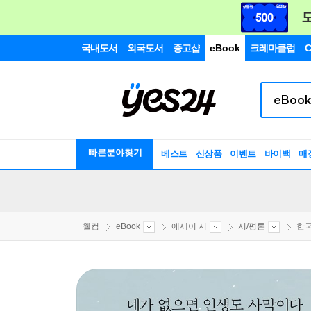
국내도서
외국도서
중고샵
eBook
크레마클럽
C
빠른분야찾기
베스트
신상품
이벤트
바이백
매
웰컴
eBook
에세이 시
시/평론
한국