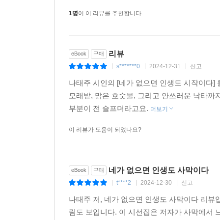
1명
이 이 리뷰를 추천합니다.
『네가 없으면 인생도 사막이다』에서 무엇보다 
사실이다. 함축적인 언어로 삶의 의미를 전하는 시
사막에 이르기까지의 시인의 여정과 그 여정 이후
를 더 깊게 이해할 수 있는 지침서가 되어준다.
리뷰
eBook
구매
s*******0
2024-12-31
신고
|
|
|
특히 시편의 뒤에 실린 두 편의 산문은 실크로드와
나태주 시인의 [네가 없으면 인생도 시작이다]
바쁜 일정에 쫓기다 여정을 시작하던 순간의 벅찬
모래밭, 맑은 호숫물, 그리고 안쓰러운 낙타까
아쉬움, 여행에 동행한 아내에 대한 애틋한 마
부분이 전 슬프더라고요.
더보기
희로애락을 들려준다. 그뿐만이 아니다. 시집에 
조망하는 역할을 하니, 나태주의 애독자라면 놓칠 수
이 리뷰가 도움이 되었나요?
네가 없으면 인생도 사막이다
eBook
구매
t****2
2024-12-30
신고
|
|
|
나태주 저, 네가 없으면 인생도 사막이다 리뷰입
림도 보입니다. 이 시선집은 저자가 사막에서 