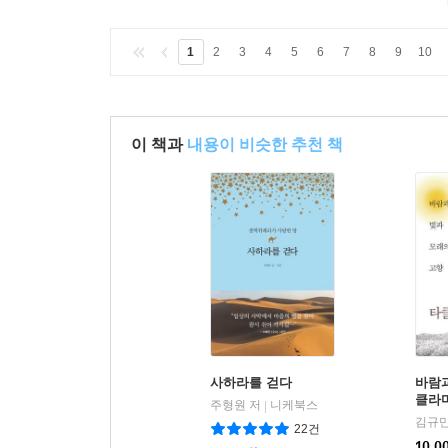
1
2
3
4
5
6
7
8
9
10
이 책과
내용이 비슷한 추천 책
사하라를 걷다
바람과
클라
주형원 저
니케북스
|
김규만
22건
10,0