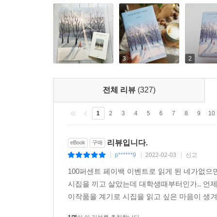
사막에서 띄운 러브레터,
코로나 시국을 견디는 젊은 세대를 향한 따스한 위
한 인터뷰에서 시인은 자신의 시를 ‘세상에게 보내는
사랑이다. 그 사랑의 대상은 오랜 시간 교사로 재직
3
2
가족을 비롯한 타인, 혹은 삶 그 자체일 때도 있다
발한다. 시인은 사막에서 만난 수많은 존재에 대한
전체 리뷰
(327)
지난날의 자신, 그리고 이제 세상으로 나아가야 하는
모래바람을 견디는 낙타들에게서 나이 든 자신과
1
2
3
4
5
6
7
8
9
10
바람에서 지나간 사랑을 읽는다. 끝없이 펼쳐진 모
이러한 사랑의 전유는 작고 사소한 것들을 자세히, 
리뷰입니다.
eBook
구매
점은 낙타에 비유된, 이제 막 세상에 나선 젊은이들
p******9
2022-02-03
신고
|
|
|
100퍼센트 페이백 이벤트로 읽게 된 네가없으
너의 짐 함부로 부리지 않을 것이며
시집을 끼고 살았는데 대학생때부터인가.. 언
다른 낙타에게 대신
이작품을 계기로 시집을 읽고 싶은 마음이 생겨
지고 가게 하지도 않을 것을
나는 믿는다 고마운 일이다.