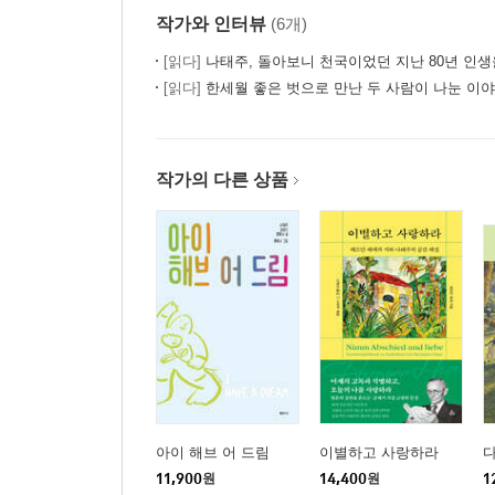
작가와 인터뷰
(6개)
시인의 말_
멀리 있는 네가 나는 참 좋아
[읽다]
나태주, 돌아보니 천국이었던 지난 80년 인생을
[읽다]
한세월 좋은 벗으로 만난 두 사람이 나눈 이야
작가의 다른 상품
아이 해브 어 드림
이별하고 사랑하라
11,900
원
14,400
원
1