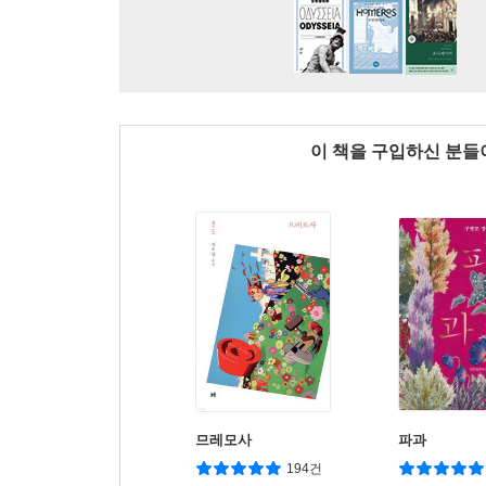
이 책을 구입하신 분
므레모사
파과
194건