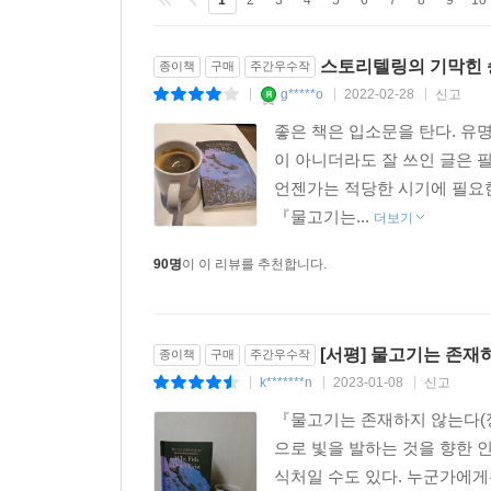
놀랍도록 흥미로운 과학 이야기를 렌즈 삼아
숨어 있는 삶의 질서를 끈질기게 파헤친다
스토리텔링의 기막힌 
종이책
구매
주간우수작
g*****o
2022-02-28
신고
|
|
|
스탠퍼드대학 총장을 역임한 데이비드 스타 조던은
좋은 책은 입소문을 탄다. 유
뻗어나가는 모든 생명체들이 서로 어떻게 연결되어 
이 아니더라도 잘 쓰인 글은 
당시 인류에 알려진 어류 중 거의 5분의 1에 달했
언젠가는 적당한 시기에 필요한
그의 일을 방해했다. 그가 수집한 수많은 표본들은
『물고기는...
유리단지에 보관해둔 1천여 종의 물고기를 바닥에 
더보기
이 정도 일을 겪으면 대부분의 사람은 절망에 굴
90명
이 이 리뷰를 추천합니다.
잔해들을 훑어보고는 거기서 식별할 수 있는 물고
방법을 하나 도입했는데, 그는 이 방법이 세계의 혼
저자 룰루 밀러는 이 일화를 처음 들었을 때 조
[서평] 물고기는 존재
종이책
구매
주간우수작
여겼다. 그러다 문득 조던에 대한 궁금증이 솟아났
k*******n
2023-01-08
신고
|
|
|
교훈이 될지도 몰랐다. 조던의 인생에 관해 밀러
포함된다)은 우주의 질서에 대한 밀러 자신의 이
『물고기는 존재하지 않는다(정
모른다는 생각 말이다.
으로 빛을 발하는 것을 향한 
《물고기는 존재하지 않는다》는 파괴와 상실 이면
식처일 수도 있다. 누군가에게