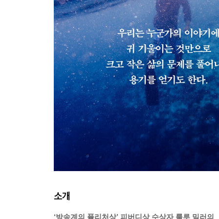
소개
‘방송계의 퓰리처상’ 피버디상 수상자 룰루 밀러의