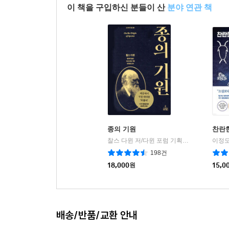
이 책을 구입하신 분들이 산
분야 연관 책
종의 기원
찬란
찰스 다윈 저/다윈 포럼 기획/장대익 역/최재천 감수
이정모
198건
18,000
원
15,0
배송/반품/교환 안내