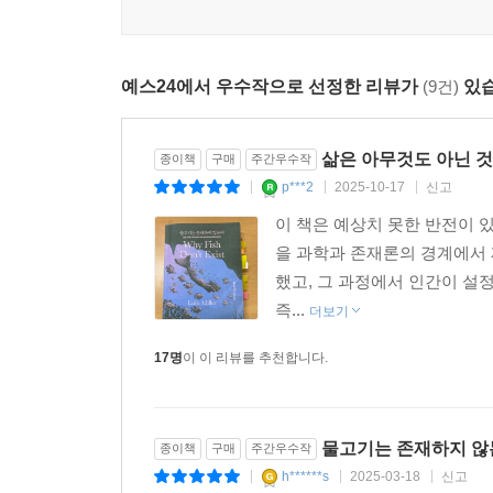
‘방송계의 퓰리처상’ 피버디상 수상자 룰루 밀러의
사랑과 혼돈, 과학적 집착에 관한 경이롭고도 충격
예스24에서 우수작으로 선정한 리뷰가
(9건)
있습
‘방송계의 퓰리처상’으로 불리는 피버디상(Peabo
않는다》는 여러 언론 매체에서 ‘2020년 최고의 
삶은 아무것도 아닌 것
종이책
구매
주간우수작
집착에 가까울 만큼 자연계에 질서를 부여하려 했
p***2
2025-10-17
신고
|
|
|
한복판으로 데려가서 우리가 믿고 있던 삶의 질서에 
이 책은 예상치 못한 반전이 
그렇다면 우리는 또 무엇을 잘못 알고 있을까?” 
을 과학과 존재론의 경계에서 
하지만 세상을 바라보는 “진실한 관계들”에 한층
했고, 그 과정에서 인간이 설정
치우치지 않는 폭넓은 시야를 제공해줄 것이다.
즉...
더보기
물고기가 존재하지 않는다면, 우리가 이 세계에 관해
17명
이 이 리뷰를 추천합니다.
있는 존재일 수 있을까? 누가 알겠는가. 해왕성에
알아냈다. 우리가 세상을 더 오래 검토할수록 세상은 
물고기는 존재하지 않
종이책
구매
주간우수작
h******s
2025-03-18
신고
|
|
|
우리가 이름 붙여주지 않아도