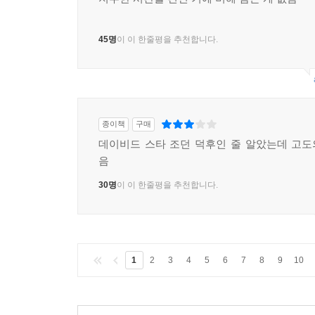
45명
이 이 한줄평을 추천합니다.
종이책
구매
데이비드 스타 조던 덕후인 줄 알았는데 고
음
30명
이 이 한줄평을 추천합니다.
1
2
3
4
5
6
7
8
9
10