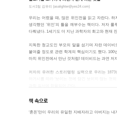
도서1팀 김유리 (asalighter@yes24.com)
우리는 어렸을 때, 많은 위인전을 읽고 자란다. 하
생각했던 '위인'의 틀을 깨부수는 책이다. 저자 
다뤄냈다. 1세기도 더 지난 과학자의 회고와 현재 
지독한 청교도인 부모의 말을 섬기며 자란 데이비드
붙여줄 정도로 관련 학계의 핵심이기도 했다. 100년
마치 위인전에서 만난 것처럼! 데이비드는 과연 저자
저자의 유려한 스토리텔링 실력으로 우리는 1873
아가시를 따라 ‘보이는 것에 담긴 보이지 않는 것의
과학 질서에 함몰되어 간다.
자신이 관찰하는 생물에게서 신의 질서를 찾으려던
책 속으로
불구하고 끝내 생명에는 위계가 있다고 주장했다. 
‘혼돈’만이 우리의 유일한 지배자라고 아버지는 
모든 힘을 쏟았다. 지진으로 표본이 없어지고, 