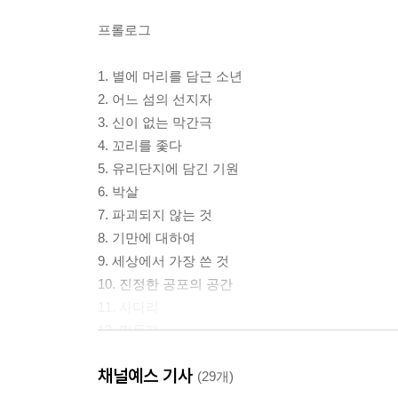
프롤로그
1. 별에 머리를 담근 소년
2. 어느 섬의 선지자
3. 신이 없는 막간극
4. 꼬리를 좇다
5. 유리단지에 담긴 기원
6. 박살
7. 파괴되지 않는 것
8. 기만에 대하여
9. 세상에서 가장 쓴 것
10. 진정한 공포의 공간
11. 사다리
12. 민들레
13. 데우스 엑스 마키나
채널예스 기사
(29개)