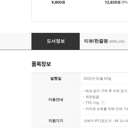
9,800
원
12,820
원
(9%
물고기는 존재하지 않는다
도서정보
리뷰/한줄평
(609/1,101)
품목정보
발행일
2022년 01월 04일
배송 없이 구매 후 바로 읽
제한없음
이용안내
TTS 가능
저작권 보호를 위해 인쇄 기
지원기기
크레마 /PC(윈도우 - 4K 모