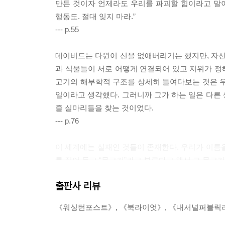
만든 것이자 언제라도 우리를 파괴할 힘이라고 말이다
학계를 주름 잡았다. 하지만 시간이 흘러 그는 자
행동도. 절대 잊지 마라.”
--- p.55
후대에 이르러 그의 어류 분류법도 잘못된 것으로 
위계’가 왜 잘못된 것인지 ‘작은 모래알 하나’까지도
데이비드는 다윈이 신을 없애버리기는 했지만, 자신
과 식물들이 서로 어떻게 연결되어 있고 지위가 정해
자신의 평생을 바친 연구결과가 아무것도 아니라는
고기의 해부학적 구조를 상세히 들여다보는 것은 우
룰루 밀러는 어떤 깨달음을 얻었을까? 아마 자
일이라고 생각했다. 그러니까 그가 하는 일은 다른
‘어류’라는 인간의 오류를 벗어나 자연의 진실에
줄 실마리들을 찾는 것이었다.
살아가면서 자신의 오류를 발견한다. 그리고 혼돈
--- p.76
진실만을 보여주는 건 아니다. 늘 의심하고, 신중해
이 세계에는 실재인 것들이 존재한다. 우리가 이름
과학책을 읽으며 가끔 이런 생각이 들 때가 있다. “
를 집어 들고 “물고기”라고 부른다고 해서 그 물고
안되었지만, 『물고기는 존재하지 않는다』를 읽으
--- p.95
반응을 받았다. 많은 언론과 유명 인사들이 ‘202
출판사 리뷰
다시 한 번 또 읽고 싶은 문장들로 가득할 것이다.
그는 물고기의 뼈와 내부기관에서 실마리를 찾고 있
《워싱턴포스트》, 《북라이엇》, 《내서널퍼블릭라디
리, 인간을 만드는 데 필요한 실험에 관한 실마리,