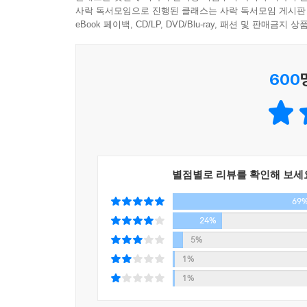
“눈을 뗄 수 없다. 놀랍다. 심지어 충격적이다! 
사락 독서모임으로 진행된 클래스는 사락 독서모임 게시판
자연에서 생물의 지위를 매기는 단 하나의 방법이란 
아주 예상치 못한 방향으로 돌아서며 훨씬 더 많은
eBook 페이백, CD/LP, DVD/Blu-ray, 패션 및 판매금
체 조직”의 복잡다단한 진실을 놓치는 일이다. 좋은
예상을 박살 내고, 당신의 세계를 뒤흔들 것이다.”
응시하는 모든 생물에게는 당신이 결코 이해하지 못
_사이 몽고메리(Sy Montgomery), 베스트셀러 
--- p.227
600
“룰루 밀러는 보도와 명상, 큰 질문과 작은 순간들
우리가 어류에 대해 해온 일이 바로 이와 똑같다. 
커다란 기쁨이다.”
--- p.240
_수전 올리언(Susan Orlean), 베스트셀러 《도서
내가 물고기를 포기했을 때 나는, 마침내, 내가 줄
“나는 이 책의 주소지에서, 역사와 생물학과 경
것들을 누릴 자격이 있어서가 아니다. 내가 얻으려
별점별로 리뷰를 확인해 보세
놀랍고, 어두운 환희.”
다. 죽음의 이면인 삶. 부패의 이면인 성장. 그 좋
69
_카먼 마리아 마차도, 셜리 잭슨상 수상자이자 《
해준 요령을 절대 놓치지 않을 가장 좋은 방법은 자
24%
닥쳐오는 혼돈 속에서 모든 대상을 호기심과 의심으
“이 책은 완벽하다. 그냥 완벽하다고 할 수밖에
5%
별나면서도 심오하다.
--- p.263~264
1%
_메리 로치(Mary Roach), 베스트셀러 《스티프(Stif
1%