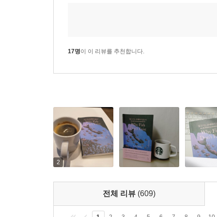
이 세계에는 실재인 것들이 존재한다
《물고기는 존재하지 않는다》는 세계라는 거대한 
자유분방한 여정을 그려나간다. 사랑을 잃고 삶이 
17명
이 이 리뷰를 추천합니다.
싸우는 것을 전혀 두려워하지 않는 모습에 매혹
일어난다면’의 가정의 문제가 아니라 ‘언제 일어나
하지만 조던의 이야기는 독자들을 전혀 예상하지 못
룰루 밀러가 친밀하면서도 독특한 방식으로 들려주
어떻게 우리를 지탱해주며, 동시에 그 신념이 어떻
보면 독자 여러분도 그 이면에 숨겨져 있는 더 깊고 
이제야 나는 나의 아버지에게 할 반박의 말을 찾
방식으로 이 지구에게, 이 사회에게, 서로에게 중요
2
반대로, 우리가 중요하지 않다는 말만 하고 그
근시안적이다. 가장 심한 비난의 말로 표현하자면, 비
전체 리뷰
(609)
1
2
3
4
5
6
7
8
9
10