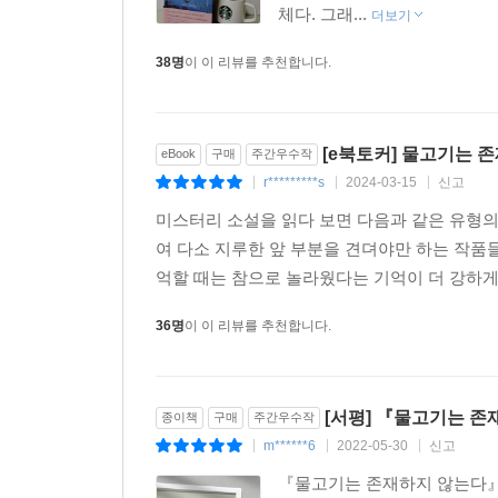
좀 더 명료하게 바라볼 수 있도록 혼돈 속에서 모든
체다. 그래...
더보기
38명
이 이 리뷰를 추천합니다.
물고기가 존재하지 않는다면, 우리는 또 무엇을 잘
물고기를 포기할 때 나는 과학 자체에도 오류가 있
파괴도 많이 일으킬 수 있는 무딘 도구라는 것을 깨닫
[e북토커] 물고기는 
eBook
구매
주간우수작
r*********s
2024-03-15
신고
|
|
|
전기이자 회고록이자 과학적 모험담인 《물고기는
해준다. 특히 장마다 수록된 독창적이고 정교한 삽
미스터리 소설을 읽다 보면 다음과 같은 유형의
책에 불어넣어준다.
여 다소 지루한 앞 부분을 견뎌야만 하는 작품들
혼돈이 항상 승리하는 세계에서 꿋꿋이 버텨내는 
억할 때는 참으로 놀라웠다는 기억이 더 강하게 
삶의 진실을 깨닫게 하는 잊지 못할 경험을 선사할 
36명
이 이 리뷰를 추천합니다.
[서평] 『물고기는 
종이책
구매
주간우수작
m******6
2022-05-30
신고
|
|
|
『물고기는 존재하지 않는다』를