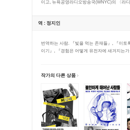
이고, 뉴욕공영라디오방송국(WNYC)의 〈라디오랩
역 :
정지인
번역하는 사람. 『빛을 먹는 존재들』, 『이토
이기』, 『경험은 어떻게 유전자에 새겨지는가』
작가의 다른 상품