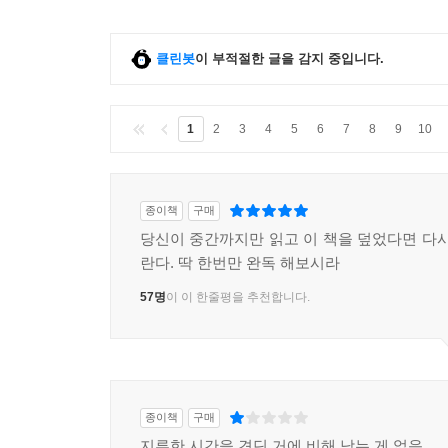
클린봇
이 부적절한 글을 감지 중입니다.
1
2
3
4
5
6
7
8
9
10
종이책
구매
당신이 중간까지만 읽고 이 책을 덮었다면 다시
란다. 딱 한번만 완독 해보시라
57명
이 이 한줄평을 추천합니다.
종이책
구매
지루한 시간을 견딘 거에 비해 남는 게 없음