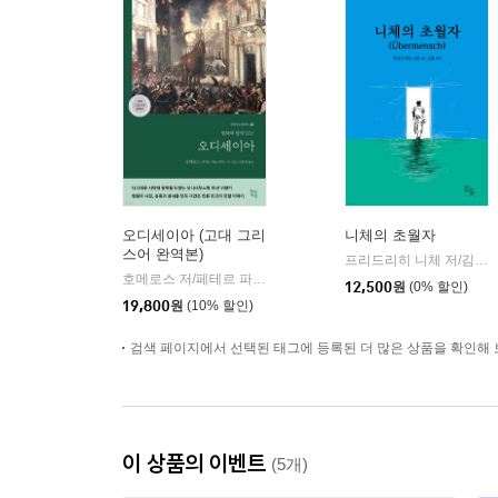
오디세이아 (고대 그리
니체의 초월자
스어 완역본)
프리드리히 니체 저/김철 편역
호메로스 저/페테르 파울 루벤스 그림/박문재 역
현대지성
|
12,500
원
(0% 할인)
19,800
원
(10% 할인)
검색 페이지에서 선택된 태그에 등록된 더 많은 상품을 확인해 
이 상품의 이벤트
(5개)