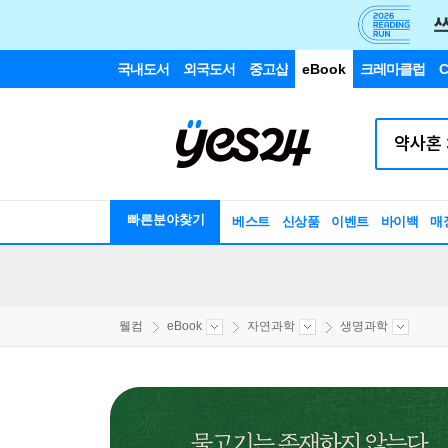
국내도서
외국도서
중고샵
eBook
크레마클럽
C
빠른분야찾기
베스트
신상품
이벤트
바이백
매
웰컴
eBook
자연과학
생명과학