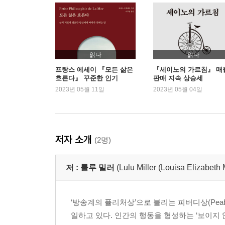
에필로그
삽화에 관한 몇 마디
변화에 관한 몇 마디
감사의 말
주석
읽다
읽다
프랑스 에세이 『모든 삶은
『세이노의 가르침』 매
흐른다』 꾸준한 인기
판매 지속 상승세
2023년 05월 11일
2023년 05월 04일
저자 소개
(2명)
저 :
룰루 밀러
(Lulu Miller (Louisa Elizabeth M
‘방송계의 퓰리처상’으로 불리는 피버디상(Peab
일하고 있다. 인간의 행동을 형성하는 ‘보이지 않는