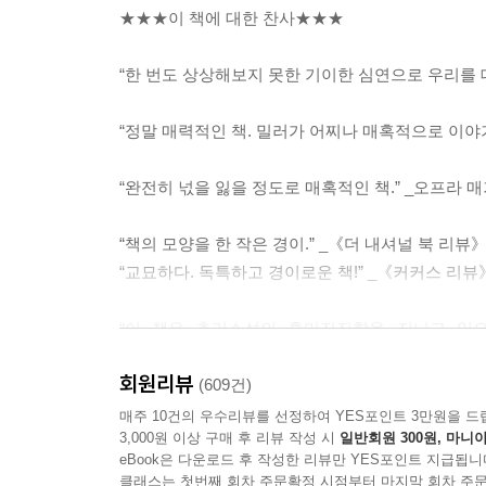
--- p.105
★★★이 책에 대한 찬사★★★
우리는 세상이 기본적으로 냉담한 곳이라는 것을 잘 
“한 번도 상상해보지 못한 기이한 심연으로 우리를
해야 하며, 자연 앞에서 무방비 상태이고, 우리가
작은 거짓말 하나가 그 날카로운 모서리를 둥글게 깎
“정말 매력적인 책. 밀러가 어찌나 매혹적으로 이
에서 가끔 우리는 우연한 승리를 거두기도 한다.
--- p.141~142
“완전히 넋을 잃을 정도로 매혹적인 책.” _오프라 매
인간의 지력으로 도저히 다 이해할 수 없는 생태의 
“책의 모양을 한 작은 경이.” _《더 내셔널 북 리뷰
는 때로 “민들레 원칙”이라고도 불리는 철학적 개
“교묘하다. 독특하고 경이로운 책!” _《커커스 리뷰
하는 가치 있는 약초로 여겨지기도 한다.
--- p.189
“이 책은 추리소설의 흥미진진함을 지니고 있으
_《라이브러리 저널》
다윈이 나타나 신의 계획이라는 관념이 허상임을 
회원리뷰
(609건)
완벽함의 계층구조에 관한 관념을 유지하는 방법을 
“전기傳記와 과학, 철학, 자기 성찰의 감동적인 융합
매주 10건의 우수리뷰를 선정하여 YES포인트 3만원을 드
아니라 시간이라고. 천천히 째깍거리며 흘러가는 시
3,000원 이상 구매 후 리뷰 작성 시
일반회원 300원, 마니아
_조너선 밸컴 , 《물고기는 알고 있다》 저자
--- p.204~205
eBook은 다운로드 후 작성한 리뷰만 YES포인트 지급됩니
클래스는 첫번째 회차 주문확정 시점부터 마지막 회차 주문