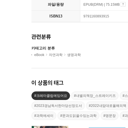
파일/용량
EPUB(DRM) | 75.15MB
ISBN13
9791160893915
관련분류
카테고리 분류
eBook
자연과학
생명과학
이 상품의 태그
#크레마클럽에있어요
#내별의책장_스트레이키즈
#
#2023경남독서한마당선정도서
#2022내맘대로올해의책
#과학에세이
#문과도읽을수있는과학
#명문장
#