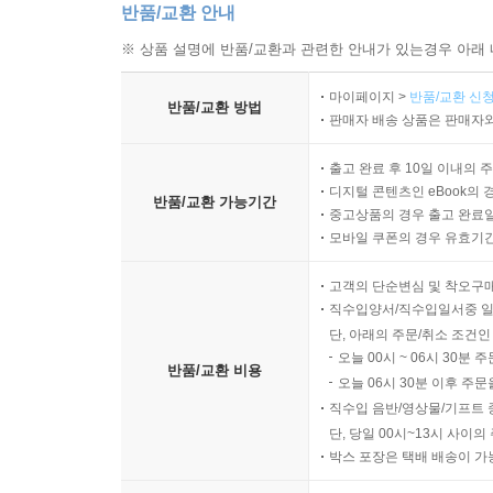
반품/교환 안내
※ 상품 설명에 반품/교환과 관련한 안내가 있는경우 아래 
마이페이지 >
반품/교환 신청
반품/교환 방법
판매자 배송 상품은 판매자와
출고 완료 후 10일 이내의 
디지털 콘텐츠인 eBook의 
반품/교환 가능기간
중고상품의 경우 출고 완료일
모바일 쿠폰의 경우 유효기간(
고객의 단순변심 및 착오구
직수입양서/직수입일서중 일
단, 아래의 주문/취소 조건인
오늘 00시 ~ 06시 30분 
반품/교환 비용
오늘 06시 30분 이후 주문
직수입 음반/영상물/기프트 
단, 당일 00시~13시 사이
박스 포장은 택배 배송이 가