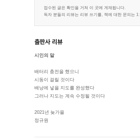
산책 50
접수된 글은 확인을 거쳐 이 곳에 게재됩니다.
독자 분들의 리뷰는 리뷰 쓰기를, 책에 대한 문의는 1:
3부
멧돼지 55
논까페 56
출판사 리뷰
논두렁 만남 58
문의마을 60
시인의 말
새파란 화살표 62
노현리 64
배터리 충전을 했으니
소리의 법칙 66
시동이 걸릴 것이다
산벚나무 가을 69
배낭에 넣을 지도를 완성했다
옥새봉 이야기 72
그러나 지도는 계속 수정될 것이다
하얀 비닐봉지 74
보수와 진보 77
2021년 늦가을
구절초꽃 78
정규원
슬픔발효항아리 79
4부