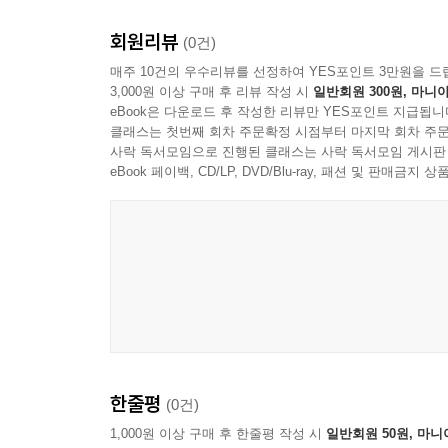
기러기엔진 83
회원리뷰
(0건)
기러기엔진의 구조 84
매주 10건의 우수리뷰를 선정하여 YES포인트 3만원을 드
여행 85 참깨 86
3,000원 이상 구매 후 리뷰 작성 시
일반회원 300원, 마니아
근육 단련법 87
eBook은 다운로드 후 작성한 리뷰만 YES포인트 지급됩니
노안90
클래스는 첫번째 회차 주문확정 시점부터 마지막 회차 주문
사락 독서모임으로 진행된 클래스는 사락 독서모임 게시판
소매물도 조무학원 92
eBook 페이백, CD/LP, DVD/Blu-ray, 패션 및 판매금
호수 96
강태공에게 98
집 100
키 104
슬픔이 오는 때 107
후유증 108
하얀 눈 110
도시 여자 112
슬픔이 내려오면 113
한줄평
(0건)
발문 | 구절초 향기처럼 · 민성기 115
1,000원 이상 구매 후 한줄평 작성 시
일반회원 50원, 마니