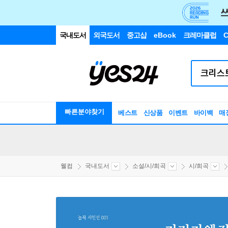
국내도서
외국도서
중고샵
eBook
크레마클럽
C
빠른분야찾기
베스트
신상품
이벤트
바이백
매
웰컴
국내도서
소설/시/희곡
시/희곡