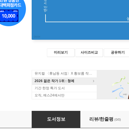
미리보기
사이즈비교
공유하기
뮤지컬 〈휴남동 서점〉X 황보름 작가 북토크
2026 젊은 작가 1위 : 청예
기간 한정 특가 도서
오직, 예스24에서만
기러기엔진
도서정보
리뷰/한줄평
(0/0)