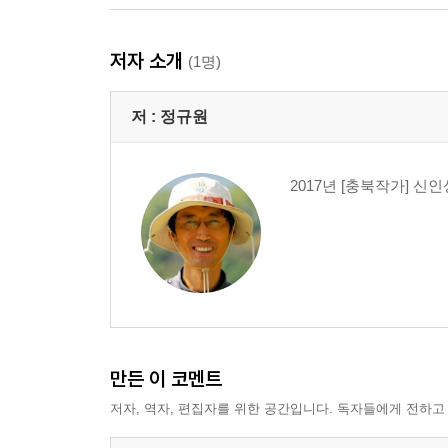
2부
저자 소개
여름 25
(1명)
기우제 26
나무 27
저 :
정규원
여름통28
귀룽나무 30
2017년 [충북작가] 
개구리 32
나무· 2 34
장마의 심장 36
영숙이의 의자 ?38
호미 40
풀의 영역 43
꽃 사세요 44
물든다 46
만든 이 코멘트
알 48
저자, 역자, 편집자를 위한 공간입니다. 독자들에게 전하고
아들비 49