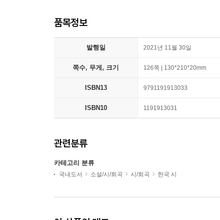
품목정보
발행일
2021년 11월 30일
쪽수, 무게, 크기
126쪽 | 130*210*20mm
ISBN13
9791191913033
ISBN10
1191913031
관련분류
카테고리 분류
국내도서
소설/시/희곡
시/희곡
한국 시