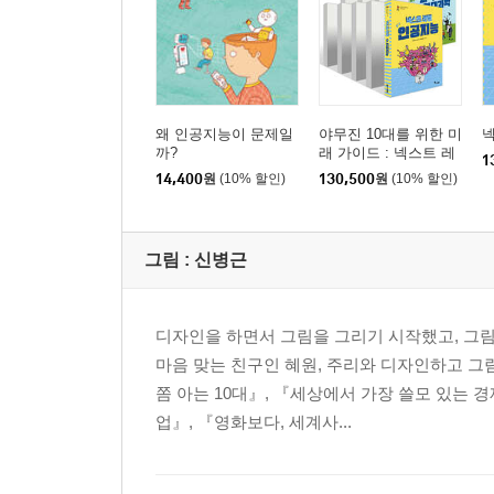
왜 인공지능이 문제일
야무진 10대를 위한 미
넥
까?
래 가이드 : 넥스트 레
1
벨 1~10권 세트
14,400
원
(10% 할인)
130,500
원
(10% 할인)
그림 :
신병근
디자인을 하면서 그림을 그리기 시작했고, 그
마음 맞는 친구인 혜원, 주리와 디자인하고 그
쫌 아는 10대』, 『세상에서 가장 쓸모 있는 
업』, 『영화보다, 세계사...