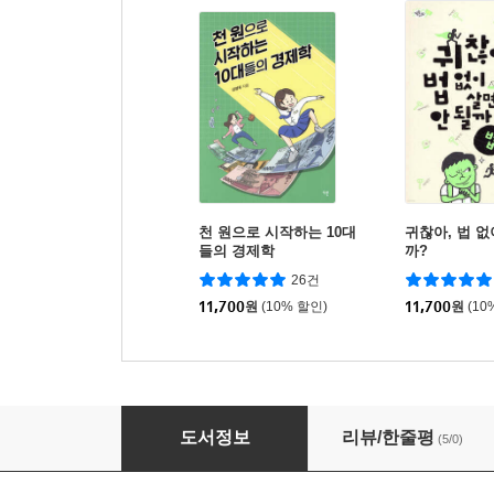
천 원으로 시작하는 10대
귀찮아, 법 없
들의 경제학
까?
26건
11,700
원
(10% 할인)
11,700
원
(10
우리는 인공지능과 함께할 수 있을까?
도서정보
리뷰/한줄평
(5/0)