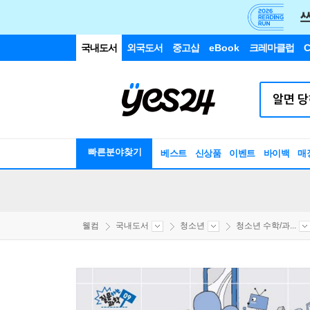
국내도서
외국도서
중고샵
eBook
크레마클럽
C
빠른분야찾기
베스트
신상품
이벤트
바이백
매
웰컴
국내도서
청소년
청소년 수학/과...