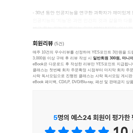
- 30년 동안 인공지능을 연구한 과학자가 재미있게
인공지능의 ‘지능’은 과연 인간의 것과 같을까 
보고 듣는 지능의 원리는 일부 밝혀냈지만, 의사결
관한 지식이 척박했던 30년 전부터 인공지능을
회원리뷰
과학자들은 어떻게 인간의 지능을 인공적으로 구현
(5건)
먼저 1956년 여름, 몇몇 과학자들이 모여 인공지
매주 10건의 우수리뷰를 선정하여 YES포인트 3만원을 드
3,000원 이상 구매 후 리뷰 작성 시
일반회원 300원, 마니아
번의 시련을 겪으며 지금에 이르기까지 인공지능
eBook은 다운로드 후 작성한 리뷰만 YES포인트 지급됩니
지능이 무엇인지, 인공지능은 어떤 방식으로 인간
클래스는 첫번째 회차 주문확정 시점부터 마지막 회차 주문
등 최신 연구 동향까지 차근차근 설명한다. 청소
사락 독서모임으로 진행된 클래스는 사락 독서모임 게시판
설명하는 대목에선누구라도 인공지능의 원리가 구체
eBook 페이백, CD/LP, DVD/Blu-ray, 패션 및 판매금
또한 우리가 쉽게 접하는 인공지능 스피커, 인공
인공지능이 주는 생활의 편리함에 수반되는 인권 침
- 인공지능이 바꾸는 미래를 준비하는 방법
5
명의 예스24 회원이 평가한
인공지능 대학원에서 학생들을 가르치는 저자는 
10.
인공지능이 많을까, 인공지능은 4차 산업혁명에서