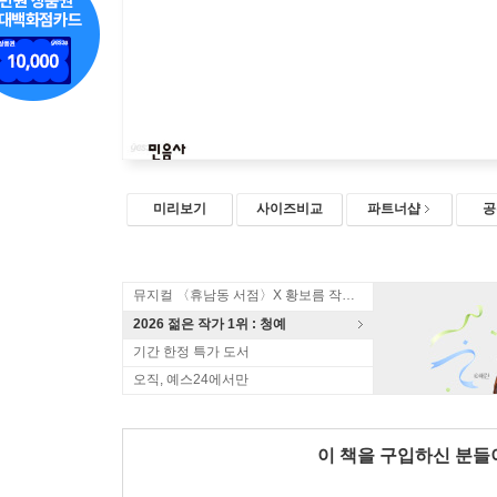
미리보기
사이즈비교
파트너샵
공
뮤지컬 〈휴남동 서점〉X 황보름 작가 북토크
2026 젊은 작가 1위 : 청예
기간 한정 특가 도서
오직, 예스24에서만
이 책을 구입하신 분