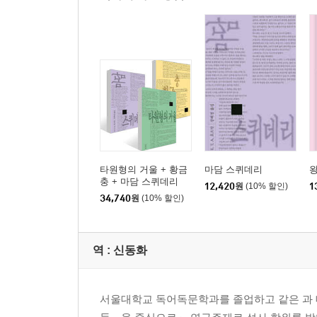
타원형의 거울 + 황금
마담 스퀴데리
충 + 마담 스퀴데리
12,420
원
(10% 할인)
1
34,740
원
(10% 할인)
역 :
신동화
서울대학교 독어독문학과를 졸업하고 같은 과 