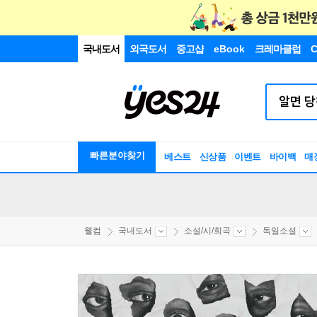
국내도서
외국도서
중고샵
eBook
크레마클럽
C
빠른분야찾기
베스트
신상품
이벤트
바이백
매
웰컴
국내도서
소설/시/희곡
독일소설