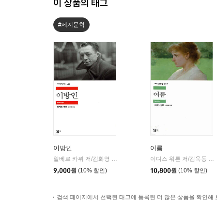
이 상품의 태그
#세계문학
이방인
여름
알베르 카뮈 저/김화영 역
민음사
이디스 워튼 저/김욱동 역
|
|
9,000
원
(10% 할인)
10,800
원
(10% 할인)
검색 페이지에서 선택된 태그에 등록된 더 많은 상품을 확인해 