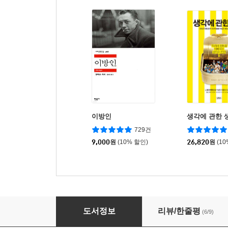
이방인
생각에 관한 
729건
9,000
원
(10% 할인)
26,820
원
(1
모래 사나이
도서정보
리뷰/한줄평
(6/9)