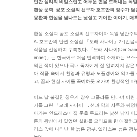
인간 심리의 비밀스럽고 어두운 면을 드러내는 독일
환상 문학, 공포 소설의 선구자 호프만의 정수가 담
몽환과 현실을 넘나드는 낯설고 기이한 이야기, 매
환상 소설과 공포 소설의 선구자이자 독일 낭만주의 
A. 호프만의 단편 소설집 『모래 사나이』가 [민음
작품을 선정하여 수록했다. 「모래 사나이(Der San
enner)」는 한국어로 처음 번역하여 소개하는 으스스한 
역된 적이 있으나 국내 독자에게 잘 알려지지 않은
아 작품 속에서 환영과 유령과 도플갱어와 악마를
고, 꿈과 현실 사이를 곡예하듯 오가며 환상적인 마
어느 날 불길한 청우계 장수 코폴라를 만나며 어린
기를 그린 「모래 사나이」. 선과 악의 사투와 뒤엉
아가는 안드레스네 집 문을 두드리는 낯선 남자 이그
룬의 광산에서 있었던 실화를 모티프로 한 애절하고
리스 앞에 나타난 한 늙은 광부. 엘리스는 늙은 광
는데…….