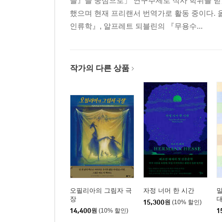
들』을 중심으로」 연구주제로 석사 학위를 받
했으며 현재 프리랜서 번역가로 활동 중이다.
인류학』, 알프레트 되블린의 『무용수...
작가의 다른 상품
오필리아의 그림자 극
자정 너머 한 시간
장
15,300
원
(10% 할인)
14,400
원
(10% 할인)
1