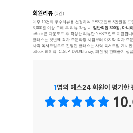
시집에서는 절제된 진술(언어)과 반복을 통한 리드
삶의 리듬과 언어의 미학
회원리뷰
(1건)
- 고봉준 (문학평론가)
시인은 사소한 일상을 사소하게 살아간다. 작고 시시
매주 10건의 우수리뷰를 선정하여 YES포인트 3만원을 드
3,000원 이상 구매 후 리뷰 작성 시
일반회원 300원, 마니아
어쩌면 “살아 있을지”(「발견」)도 모른다고 숨겨진
eBook은 다운로드 후 작성한 리뷰만 YES포인트 지급됩니
“시시해서 우리는 좋았다”(「서울에서 멀어지면」)
클래스는 첫번째 회차 주문확정 시점부터 마지막 회차 주문
수도 있다는 전언처럼 들린다. “소리 지르는 아이”
사락 독서모임으로 진행된 클래스는 사락 독서모임 게시판
자조 섞인 듯한 말들은 탄식 혹은 후회로 보이기
eBook 페이백, CD/LP, DVD/Blu-ray, 패션 및 판매금
세계를 감지하며, 점차 무감하게 반응하는 스스로의 
해설을 쓴 고봉준 문학평론가는 이런 일상의 반복을
산다/이름을 떠 올릴 때마다’(「발견」)라는 진술처럼
1
명의 예스24 회원이 평가한
그렇게 다/버릴 수 있을 것 같으면서도’(「서울에
10.
생각해보면 일상이란 이처럼 작고 보잘것없는 것들
증언한다.
시인은 서로 닮은 세 명의 꼬마가 지나가는 모습을 
“튀어나온 자동차에 놀라 물러서”기도 하면서 말이다