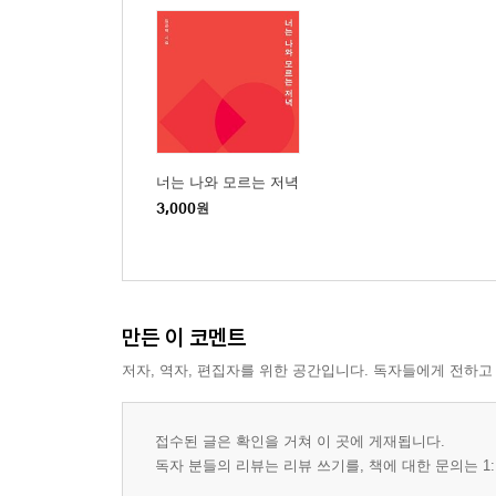
이유
광화문에 가야 한다
어제 일처럼
3부 일요일의 사람들이 지나갑니다
Lost
무정
너는 나와 모르는 저녁
해라, 하지 마라
3,000
원
가을이 왔다
신호 대기
조금만 조금만
물컵을 보며 재떨이
만든 이 코멘트
수족관
저자, 역자, 편집자를 위한 공간입니다. 독자들에게 전하고
언덕의 동화
먼지와 이파리
너는 쉽게 속는다
접수된 글은 확인을 거쳐 이 곳에 게재됩니다.
독자 분들의 리뷰는 리뷰 쓰기를, 책에 대한 문의는 1:
데리러 온다는 말