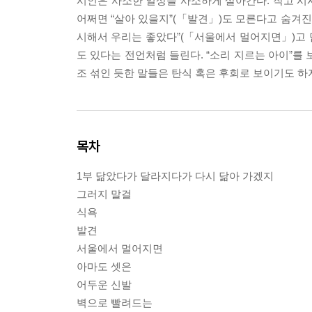
시인은 사소한 일상을 사소하게 살아간다. 작고 시시
어쩌면 “살아 있을지”(「발견」)도 모른다고 숨겨진 
시해서 우리는 좋았다”(「서울에서 멀어지면」)고 
도 있다는 전언처럼 들린다. “소리 지르는 아이”를 
조 섞인 듯한 말들은 탄식 혹은 후회로 보이기도 하
목차
1부 닮았다가 달라지다가 다시 닮아 가겠지
그러지 말걸
식욕
발견
서울에서 멀어지면
아마도 셋은
어두운 신발
벽으로 빨려드는