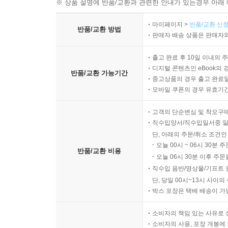
※ 상품 설명에 반품/교환과 관련한 안내가 있는경우 아래 
마이페이지 >
반품/교환 신청
반품/교환 방법
판매자 배송 상품은 판매자와
출고 완료 후 10일 이내의 
디지털 콘텐츠인 eBook의 
반품/교환 가능기간
중고상품의 경우 출고 완료일
모바일 쿠폰의 경우 유효기간(
고객의 단순변심 및 착오구
직수입양서/직수입일서중 일
단, 아래의 주문/취소 조건인
오늘 00시 ~ 06시 30분 
반품/교환 비용
오늘 06시 30분 이후 주문
직수입 음반/영상물/기프트 
단, 당일 00시~13시 사이
박스 포장은 택배 배송이 가
소비자의 책임 있는 사유로 
소비자의 사용, 포장 개봉에 