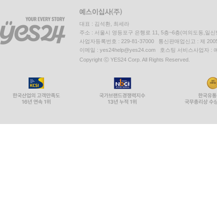
대표 : 김석환, 최세라
주소 : 서울시 영등포구 은행로 11, 5층~6층(여의도동,일신
사업자등록번호 : 229-81-37000 통신판매업신고 : 제 200
이메일 : yes24help@yes24.com 호스팅 서비스사업자 :
Copyright ⓒ YES24 Corp. All Rights Reserved.