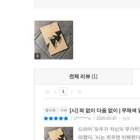
갈 것이라고 짐작한다. 이러한 진술은 특정한 개
처음에 시는 머리 모양이 닮은 꼬마 셋에서 출발하
끝내는 같아진다는 필연적인 허무함을 일러 준다. 
시집 『죄 없이 다음 없이』를 읽다 보면, 쓸쓸히 
두고, “돌아보는 하늘 붉어 염소처럼 안심”하며 “
색채를 가지고 있지 않다. “잔인한 호의”도 없고, “
6
걸을 뿐이다. 어쩌면 그는 일찍이 무채색의 세계를 받
있는 게 아닐까.
전체 리뷰
(1)
일찍이 임곤택 시인은 “몇 해를 모래 바람 속에 헤맨
1
모르게 미리 다 정해져 있는 듯했다. 나는 늘 길 위
써 내려간, 안착할 장소를 찾지 못한 한 유랑자의 
[시] 죄 없이 다음 없이 | 무채
종이책
구매
c********u
2026-05-25
신고
|
|
|
드라마 '모두가 자신의 무가치
라졌다. '시는 외우면 이해된다