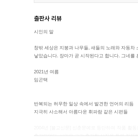
죄와 벌
4부 돌아가는 길에, 돌아가도 좋으냐고
출판사 리뷰
카나리아 노란 새
시인의 말
집인가 아닌가
담배와 사과로 겨울
창밖 세상은 지붕과 나무들, 새들의 노래와 자동차 
장마와 사루비아
낳았습니다. 장마가 곧 시작된다고 합니다. 그네를
불가능한 휴식
외눈박이 놀이터
2021년 여름
주춤거리다
임곤택
정물
옮겨 가는 불
나는 자연인이다
반복되는 허무한 일상 속에서 발견한 언어의 리듬
좋은 날
지극히 사소해서 아름다운 휘파람 같은 시편들
자전
이런 귀가
2004년 [불교신문] 신춘문예로 등단하여 작품 활
출간되었다. 시인은 그간 출간한 시집을 통해 절제된
해설