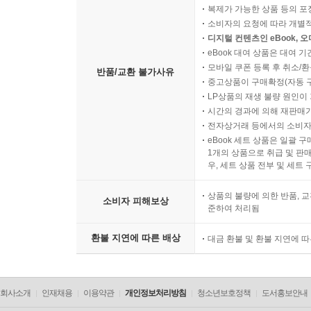
복제가 가능한 상품 등의 포장을 
소비자의 요청에 따라 개별
디지털 컨텐츠인 eBook, 
eBook 대여 상품은 대여 기
모바일 쿠폰 등록 후 취소/환
반품/교환 불가사유
중고상품이 구매확정(자동 
LP상품의 재생 불량 원인이 기
시간의 경과에 의해 재판매가
전자상거래 등에서의 소비자
eBook 세트 상품은 일괄 
1개의 상품으로 취급 및 판매
우, 세트 상품 전부 및 세트
상품의 불량에 의한 반품, 교
소비자 피해보상
준하여 처리됨
환불 지연에 따른 배상
대금 환불 및 환불 지연에 
회사소개
인재채용
이용약관
개인정보처리방침
청소년보호정책
도서홍보안내