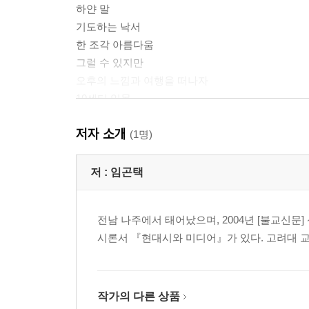
하얀 말
기도하는 낙서
한 조각 아름다움
그럴 수 있지만
오후의 느낌과 여행을 떠나자
10센티 일몰
저자 소개
2부 빛나지 않는 것들을 잠시 빛나게
(1명)
쑥
멀리 간다고 가까워지는 건 아니야
저 :
임곤택
밤의 북벌
메이드 인 베트남
전남 나주에서 태어났으며, 2004년 [불교신
악수
시론서 『현대시와 미디어』가 있다. 고려대 
깃발
카페 탱고
넝쿨
알 것 같다
작가의 다른 상품