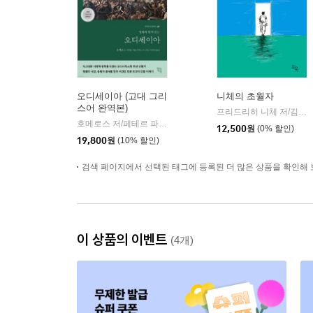
오디세이아 (고대 그리
니체의 초월자
스어 완역본)
프리드리히 니체 저/김철 편역
호메로스 저/페테르 파울 루벤스 그림/박문재 역
현대지성
|
12,500
원
(0% 할인)
19,800
원
(10% 할인)
검색 페이지에서 선택된 태그에 등록된 더 많은 상품을 확인해 
이 상품의 이벤트
(4개)