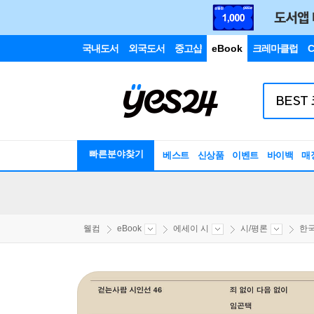
국내도서
외국도서
중고샵
eBook
크레마클럽
C
빠른분야찾기
베스트
신상품
이벤트
바이백
매
웰컴
eBook
에세이 시
시/평론
한국