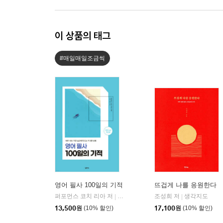
이 상품의 태그
#매일매일조금씩
영어 필사 100일의 기적
뜨겁게 나를 응원한다
퍼포먼스 코치 리아 저
넥서스
조성희 저
생각지도
|
|
13,500
원
(10% 할인)
17,100
원
(10% 할인)