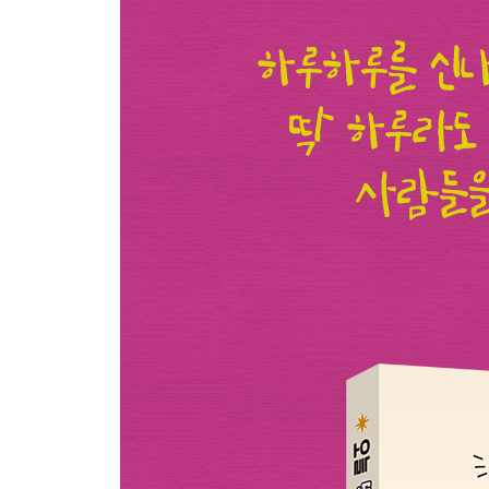
일주일 동안 채식을 해 보자
하루에 쓸 용돈을 정한 다음 가계부를 쓰며 한 달을
읽고 싶었지만 엄두가 나지 않던 책을 노트에 정리해
집 안의 모든 거울과 시계를 치워 보자
종이접기를 해 보자
논쟁에 뛰어들어 내가 소중하게 생각하는 것들을 
근처에 있는 아무 박물관에나 들어가 보자
도로가 잘 보이는 카페에 앉아서 지나가는 자동차
친한 친구에게서 부러운 점 세 가지를 적고, 그 이
내가 입고 싶은 옷이나 메고 싶은 가방을 디자인해 
신나는 디스코 음악을 들으면서 몸을 흔들어 보자
모빌을 만들어서 내 방에 걸어 보자
반전이 기가 막힌 영화를 본 다음, 처음으로 돌아가
바닥에 떨어진 쓰레기들의 종류를 살펴보자
내 자서전의 첫 문장을 써 보자. 자서전을 10부로 
이 책을 활용하는 방법