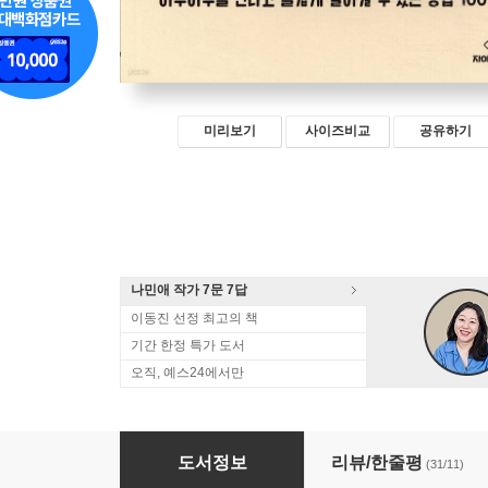
미리보기
사이즈비교
공유하기
나민애 작가 7문 7답
이동진 선정 최고의 책
기간 한정 특가 도서
오직, 예스24에서만
오늘 딱 하루만 잘 살아 볼까?
도서정보
리뷰/한줄평
(31/11)