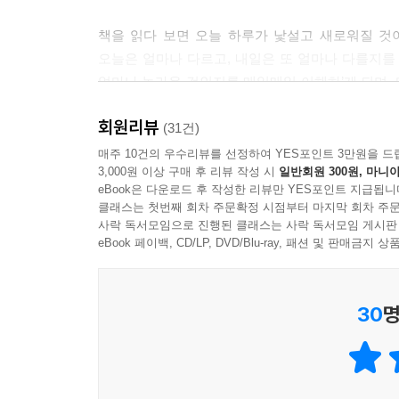
왼손을 쓰면서 하루를 살아 본 적이 있다. 모든 것이 
책을 읽다 보면 오늘 하루가 낯설고 새로워질 것
오른손잡이라면 왼손만으로 하루를 살아 보자. 왼손
오늘은 얼마나 다르고, 내일은 또 얼마나 다를지를 
얼마나 놀라운 것인지를 매일매일 이해하’게 되며, 
--- p.196
새롭게 눈을 뜨게 해줄 것이다.
회원리뷰
(31건)
매주 10건의 우수리뷰를 선정하여 YES포인트 3만원을 드
3,000원 이상 구매 후 리뷰 작성 시
일반회원 300원, 마니아
eBook은 다운로드 후 작성한 리뷰만 YES포인트 지급됩니
클래스는 첫번째 회차 주문확정 시점부터 마지막 회차 주문
사락 독서모임으로 진행된 클래스는 사락 독서모임 게시판
eBook 페이백, CD/LP, DVD/Blu-ray, 패션 및 판매금
30
명