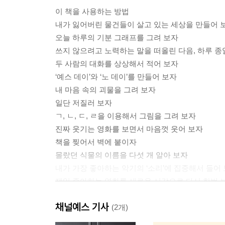
이 책을 사용하는 방법
내가 잃어버린 물건들이 살고 있는 세상을 만들어 
오늘 하루의 기분 그래프를 그려 보자
쓰지 않으려고 노력하는 말을 떠올린 다음, 하루 종
두 사람의 대화를 상상해서 적어 보자
‘예스 데이’와 ‘노 데이’를 만들어 보자
내 마음 속의 괴물을 그려 보자
일단 저질러 보자
ㄱ, ㄴ, ㄷ, ㄹ을 이용해서 그림을 그려 보자
진짜 웃기는 영화를 보면서 마음껏 웃어 보자
책을 찢어서 벽에 붙이자
몰랐던 식물의 이름을 다섯 개 알아 보자
내가 가장 좋아하는 악기의 ‘소리’에 집중해서 들어
제일 좋아하는 영화를 새로운 시각으로 다시 한번 
타임 랩스 영상을 찍어 보자
채널예스 기사
일상의 소리들을 녹음해 보자
(2개)
약도를 그려 보자