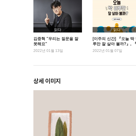
이야기 바깥의 이야기를 상상해 보자
필요한 물건 하나를 빼고 하루를 살아 보자
눈을 감고 지구본에서 나라 하나를 찍은 다음, 여행
가만히 누워 10분 동안 있어 보자
읽다
읽다
내가 살고 싶은 집의 평면도를 그려 보자
김중혁 "우리는 질문을 잘
[이주의 신간] 『오늘 딱
못해요"
루만 잘 살아 볼까?』, 
자신이 최근에 느꼈던 가장 강렬한 분노를 적어 보자
식가의 어원사전』 외
2022년 01월 13일
2022년 01월 07일
처음 타 본 버스의 종점까지 가 보자
하루 종일 반대로만 행동해 보자
음악을 들으며 리드미컬하게 걸어 다녀 보자
깜깜한 밤에 밖으로 나가 별 사진을 찍어 보거나 잠
상세 이미지
음식을 먹고 난 다음, 도형과 색으로 맛을 표현해 
성대모사를 해 보자. 좋아하는 배우의 말투를 분석하
노래 열 곡 이상이 들어가 있는 뮤지션의 정규 앨
내가 해 보고 싶은 직업을 적어 보고, 내가 절대 할 
편지를 써 보자
내 몸의 감각 기관 중에서 가장 예민한 부분을 찾아
하루 종일 내가 들었던 음악의 리스트를 만들어서 