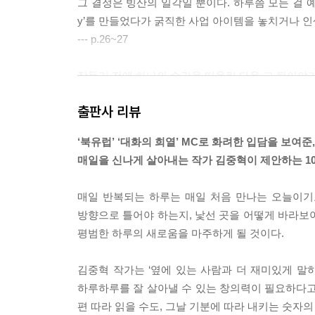
그 결정은 빙산의 일각일 뿐이다. 하루쯤 모든 걸 예
y’를 만들었다가 굵직한 사업 아이템을 놓치거나 인
--- p.26~27
잠들기 전에 하나의 순간을 떠올린 다음 그 뒷이야
최근 들어서는 현실에서 불쾌했던 순간들을 재가공하는
출판사 리뷰
리로 ‘그 인간’을 불러내자. 우선 자신이 가장 통쾌
헷갈릴 것이다. 모든 사건을 이렇게 조작한다면 문제
‘북유럽’ ‘대화의 희열’ MC로 화려한 입담을 보여준,
--- p.99~100
매일을 신나게 살아내는 작가 김중혁이 제안하는 1
내 감정을 건물에 비유해 보자. 지하에는 어떤 감정
매일 반복되는 하루는 매일 처음 만나는 오늘이기
어떤 주제로 글을 쓰려면 거기에 내려가 봐야 한다.
방향으로 틀어야 하는지, 낯선 곳을 어떻게 바라보아
쓰려면 지하 8층에 뭐가 살고 있는지 가 봐야 한다
평범한 하루의 새로움을 마주하게 될 것이다.
않았는지, 내려가 봐야 한다. 거기에서 맞닥뜨린 녀
는지, 나도 잘 알지 못한다.
김중혁 작가는 ‘옆에 있는 사람과 더 재미있게 말하
--- p.162
하루하루를 잘 살아낼 수 있는 창의력이 필요하다고 
편 따라 읽을 수도, 그날 기분에 따라 내키는 숫자의
하루 종일 반대쪽 손으로 살아 보자