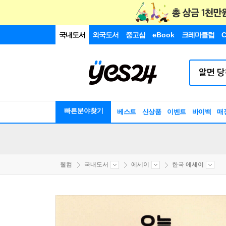
국내도서
외국도서
중고샵
eBook
크레마클럽
C
빠른분야찾기
베스트
신상품
이벤트
바이백
매
웰컴
국내도서
에세이
한국 에세이