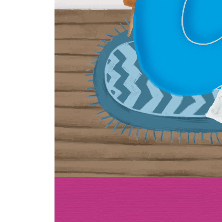
좋아하는 분야의 잡지를 처음부터 끝까지 찬찬히 읽
전시회장에 가서 마음에 드는 그림 하나를 30분 
실험적인 음악을 들으며 소리에 집중해 보자
한국의 기차역 지도를 펼쳐 놓은 다음 한 번도 들어
내가 찍은 사진 중 마음에 드는 것을 하나 고른 다음
레시피를 보면서 요리를 해 보자
색의 이름을 알아보고, 오늘의 색을 정한 다음 그 
하루 종일 반대쪽 손으로 살아 보자
중고 물품을 구입해서 써 보고, 그 물건의 예전 스
내가 차릴 식당을 정한 다음 가게명과 간판 디자인을
10년 전, 20년 전, 30년 전에 어떤 일이 있었는지 
거리를 돌아다니면서 집집마다 창문이 얼마나 다른
잘 알고 있는 곳을 여행자처럼 걸어 보자
단어들을 수집해 보자
하루 종일 바흐의 음악만 들어 보자
내가 쓰고 있는 글꼴을 확인하고, 좋아하는 글꼴을
셰익스피어의 희곡집 하나를 고른 다음 소리 내어 