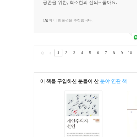
공존을 위한, 최소한의 선의~ 좋아요.
1명
이 이 한줄평을 추천합니다.
1
2
3
4
5
6
7
8
9
10
이 책을 구입하신 분들이 산
분야 연관 책