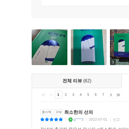
책의 1부 ‘인간은 존엄하긴 한가’에서는 인간 존
이제는 ‘알권리’보다 ‘모를 자유’가 더 중요한 것 
한국사회를 날카롭게 지적한다. 인간 존엄성은 감
고 이 연사 외치고 싶을 때가 많다.
우리나라 법 체계의 출발점이고 헌법의 핵심이다.
--- p.128
소리일 뿐이라고 여겨지기 때문이다.
공리주의적 관점에서 보면 충분하지 않은 응보야말로
가진 자부터 소비자에 이르는 그 모든 ‘갑질’과 
정에 휘둘리는 사법 포퓰리즘이 아니다. 오히려 사법
않은지, 법이 왜 인간 존엄성을 최상위의 가치로 두
--- p.158
글들로 이루어진 1부에서는 23년간 법관으로서 법
3
세상의 갈등 모두가 선과 악의 대결, 또는 정의와 
헌법에서 말하는 인간의 존엄성은 ‘모든 인간’에
도 하다.
것이 아니다. 신이 부여한 특성이든 진화의 결과
--- p.187~188
전체 리뷰
(62)
존엄하다는 것이고, 그러한 능력이 있음에도 법을
된다. 모든 인간은 존엄하기에 그의 인종·성별·종
자유가 사회를 견인하되, 그 속도가 누군가를 낙오
1
2
3
4
5
6
7
인간으로서의 기본적인 권리가 보장되어야 하는 것이다
기가 아니라면 잠시 멈출 줄도 아는 것. 어쩌면 그
--- p.205
최소한의 선의
종이책
구매
인간이라는 이름의 공해 속 우리는
g****3
2022-07-01
신고
|
|
|
제각각 달라도, 불편해도, 타협하며 함께 살아갈 수
인공지능이 어느 직업까지 대체할 수 있는지는 테