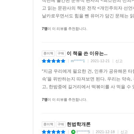
작년에 출간된 문유석 판사의 <최소한의 선의>
형벌 권한을 줄 것인가? 자율주행 자동차가 긴급
고 읽는 문판사의 책은 전작 <개인주의자 선언
우리는 인터넷과 SNS를 통해 지구상의 인간 군상
가? 기술적으로는 가능하나 사회가 수용할 수 있느
날카로우면서도 힘을 뺀 유머가 담긴 문체는 읽
하고, 부러워하거나 비판하기도 한다. 미처 소
--- p.237
비일비재하다. 게다가 소셜 미디어 플랫폼 기업은 
7명
이 이 리뷰를 추천합니다.
인류의 일원으로 태어났다는 것만으로도 모든 인간
그러나 내가 보기에 못마땅하다는 이유만으로 타인
을 참조하여 인공지능 안드로이드보다 인간의 시민
주지 않는 한 유별나고 비루하고 불온할 ‘천부인
술의 위력이 압도적일수록 인문학적 상상력이 어쩌
이 책을 쓴 이유는...
종이책
구매
그를 비난할 권리는 아무에게도 없다. 나의 자유는 
필요성도 더욱더 커질 수밖에 없다.
m******1
2021-12-21
신고
|
|
|
가장 기본이 되는 자유는 무엇일까. 이동하고, 직업
“지금 우리에게 필요한 건, 인류가 공유해온 타
--- p.240
그것은 그저 홀로 있는 내 공간 안의 자유, 내 머
속’을 위반하는지 따져보면 된다. 우리는 약속, 
드라마 「미스터 션샤인」에서 구동매가 슬프게 되뇌던
고, 한밤중에 길거리에서 떡볶이를 사 먹을 수 있
판단을 하지 않는다. 고결하고 도덕적이고 훌륭한
7명
이 이 리뷰를 추천합니다.
인간은 타인에게 피해를 끼치지 않는 이상 얼마든지 유
도대체 왜, 법은 피해자를 외면하고 범죄자들에게 
헌법학개론
종이책
구매
t*******5
2021-12-18
신고
모든 사회적 이슈마다 여론은 팽팽하게 갈리지만
|
|
|