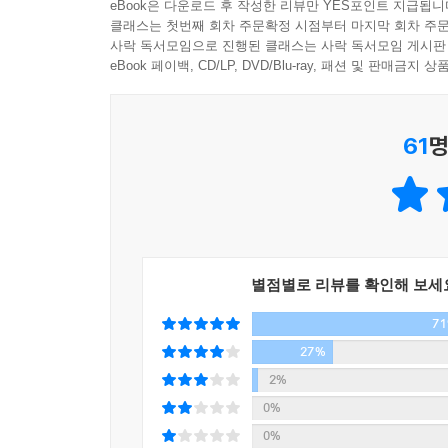
eBook은 다운로드 후 작성한 리뷰만 YES포인트 지급됩니
찬반 여론은 극렬하게 부딪히지만 어느새 사건은 금
클래스는 첫번째 회차 주문확정 시점부터 마지막 회차 주문
사락 독서모임으로 진행된 클래스는 사락 독서모임 게시판
‘자유’에는 수식어가 필요 없다. 자유는 때로 편협
각자의 옳음과 그름이 상충하고, 이해관계가 다층적
eBook 페이백, CD/LP, DVD/Blu-ray, 패션 및 판매금
으로써 보완해야지 자유를 재정의하는 것은 곤란하다
시대에 진입한 만큼 나눌 수 있는 파이는 점점
--- p.97
서로에 대한 공포와 혐오를 더욱 부추기고 있다. 건
61
명
혼자 있을 때 무슨 짓을 하며 사는지 타인들이 엿
『최소한의 선의』는 『개인주의자 선언』으로 한국
면, 모두가 보는 앞에서 서약을 하라거나 십자가를 
가치들은 무엇일지 법학적 관점에서 경쾌하고도 
존엄성과 자유, 평등이라는 헌법적 가치가 무색해
내심의 자유를 보장하려면 이를 강제로 알아내려는
침체로 너나없이 막연한 불안감에 시달리는 시대. 만
심을 알아내려는 행위도 금지된다. 이를 양심 추지推知
이다.
별점별로 리뷰를 확인해 보세
차마 함부로 남에게 해를 가하지 못하는 마음, 인간
--- p.103
7
대한민국의 모든 법률은 최고법인 헌법에 의거해 
27%
여름날의 폭염만큼이나 타인에 대한 집단적 분노가
계층이 아닌 ‘모든 인간’의 존엄성이다. 그러나
2%
도 돌팔매질을 당한다. 완벽하게 고결한 동기에서 
접한다.
0%
--- p.108~109
0%