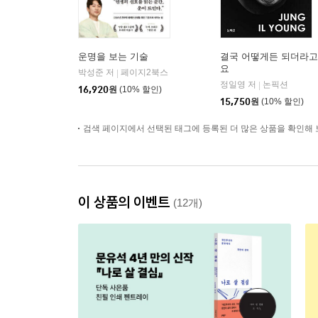
운명을 보는 기술
결국 어떻게든 되더라고
요
박성준 저
페이지2북스
|
정일영 저
논픽션
|
16,920
원
(10% 할인)
15,750
원
(10% 할인)
검색 페이지에서 선택된 태그에 등록된 더 많은 상품을 확인해 
이 상품의 이벤트
(12개)