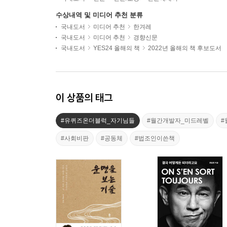
수상내역 및 미디어 추천 분류
국내도서
미디어 추천
한겨레
국내도서
미디어 추천
경향신문
국내도서
YES24 올해의 책
2022년 올해의 책 후보도서
이 상품의 태그
#유퀴즈온더블럭_자기님들
#월간개발자_미드레벨
#
#사회비판
#공동체
#법조인이쓴책