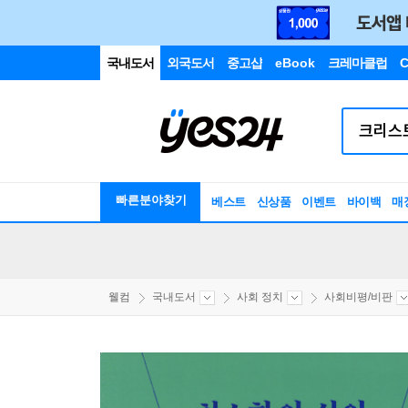
국내도서
외국도서
중고샵
eBook
크레마클럽
C
빠른분야찾기
베스트
신상품
이벤트
바이백
매
웰컴
국내도서
사회 정치
사회비평/비판