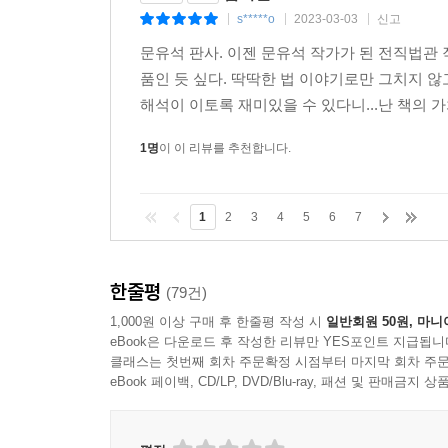
공정한 경쟁은, ‘사회적 배려’ 때문에 가능하다
s*****o
2023-03-03
신고
|
|
|
문유석 판사. 이젠 문유석 작가가 된 전직법관 
현재 우리 사회 최대의 화두인 공정성과 정의의 문
품인 듯 싶다. 딱딱한 법 이야기로만 그치지 않
평등의 개념을 체계적으로 정립한 존 롤스의 『정
해석이 이토록 재미있을 수 있다니...난 책의 가
논의를 흥미진진하게 풀어가기도 하고, 공정한 경쟁
1명
이 이 리뷰를 추천합니다.
‘약자는 무조건 선하다는 인식의 오류’라는 뜻으로
혐오 현상에 대한 글, 인간의 노동력의 많은 부분
1
2
3
4
5
6
7
전개를 따라 읽는 재미를 선사한다. 무엇보다, 
관한 작가의 질문과 답은 혼탁한 우리 시대에 내리
한줄평
(79건)
헌법에 있는 평등에 관한 조항이 무엇인지 물으면 
1,000원 이상 구매 후 한줄평 작성 시
일반회원 50원, 마니
앞에’ 평등하기만 하면? 우리는 거기에 머물지 말고
eBook은 다운로드 후 작성한 리뷰만 YES포인트 지급됩니
국민’이다. 모두가 인간다운 생활을 할 수 있어야
클래스는 첫번째 회차 주문확정 시점부터 마지막 회차 주문
모두를 부자로 만들어야 한다는 것도 아니다. 최소한
eBook 페이백, CD/LP, DVD/Blu-ray, 패션 및 판매금
부족하다. ‘법에 의한 평등’이 필요하다. _본문 232~