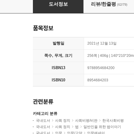
최소한의 선의
도서정보
리뷰/한줄평
(62/79)
품목정보
발행일
2021년 12월 13일
쪽수, 무게, 크기
256쪽 | 406g | 140*210*20
ISBN13
9788954684200
ISBN10
8954684203
관련분류
카테고리 분류
국내도서
사회 정치
사회비평/비판
한국사회비평
국내도서
사회 정치
법
일반인을 위한 법이야기
국내도서
인문
인문/교양
인문에세이