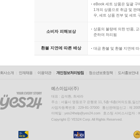
eBook 세트 상품은 일괄 
1개의 상품으로 취급 및 판매
우, 세트 상품 전부 및 세트
상품의 불량에 의한 반품, 교
소비자 피해보상
준하여 처리됨
환불 지연에 따른 배상
대금 환불 및 환불 지연에 
회사소개
인재채용
이용약관
개인정보처리방침
청소년보호정책
도서홍보안내
대표 : 김석환, 최세라
주소 : 서울시 영등포구 은행로 11, 5층~6층(여의도동,일신
사업자등록번호 : 229-81-37000 통신판매업신고 : 제 200
이메일 : yes24help@yes24.com 호스팅 서비스사업자 :
Copyright ⓒ YES24 Corp. All Rights Reserved.