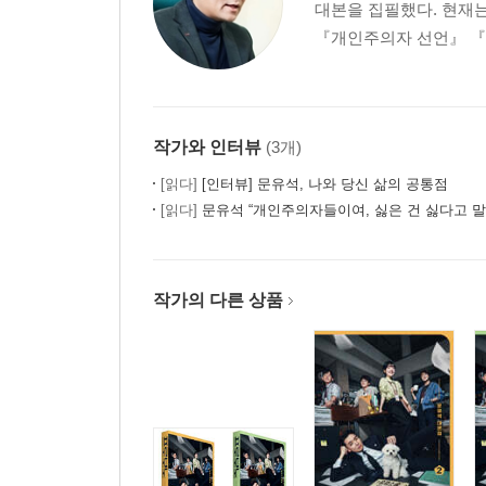
대본을 집필했다. 현재
정의란 무엇인가
『개인주의자 선언』 『
우리가 바라는 공정한 지옥
언더도그마와 약자 혐오
인공지능 시대의 평등
작가와 인터뷰
(3개)
에필로그_공존을 위한 최소한의 선의
[읽다]
[인터뷰] 문유석, 나와 당신 삶의 공통점
[읽다]
문유석 “개인주의자들이여, 싫은 건 싫다고 말
작가의 다른 상품