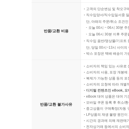
고객의 단순변심 및 착오구
직수입양서/직수입일서중 일
단, 아래의 주문/취소 조건인
오늘 00시 ~ 06시 30분 
반품/교환 비용
오늘 06시 30분 이후 주문
직수입 음반/영상물/기프트 
단, 당일 00시~13시 사이
박스 포장은 택배 배송이 가
소비자의 책임 있는 사유로 
소비자의 사용, 포장 개봉에 
복제가 가능한 상품 등의 포장을 
소비자의 요청에 따라 개별
디지털 컨텐츠인 eBook, 
eBook 대여 상품은 대여 기
모바일 쿠폰 등록 후 취소/환
반품/교환 불가사유
중고상품이 구매확정(자동 
LP상품의 재생 불량 원인이 기
시간의 경과에 의해 재판매가
전자상거래 등에서의 소비자