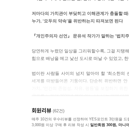
배심원들은 판사들보다 낮은 양형을 선택하는 경우가
과 두려움의 감정 역시 존중될 필요가 있다.
저마다의 가치관이 부딪히고 이해관계가 충돌할 때
--- p.58~59
누가, ‘모두의 약속’을 위반하는지 따져보면 된다
인간을 존엄하게 대하는 사회는 제도만으로 건설할 수
『개인주의자 선언』 문유석 작가가 말하는 ‘법치주
감사할 줄 알아야지. 이런 마음이 지배하는 사회
사회다.
당연하게 누렸던 일상을 그리워할수록, 그걸 지탱해왔던
--- p.73
힘으로 배낭을 메고 낯선 도시로 떠날 수 있었고, 
사람에게 차마 해를 가하지 못하고 사람의 불행을 앉
법이란 사람들 사이의 넘지 말아야 할 ‘최소한의 
면 인공지능과 알고리즘, 복잡한 시스템으로 가득한
세계를 떠받들어온 기둥이다. 단순히 위반하면 안
--- p.75
가치, ‘인간의 존엄성, 자유, 평등’을 보장하기 
공포를 느끼던 2020년 봄의 어느 날, 나는 법에 
법치주의는 법이면 뭐든 다 할 수 있다는 의미가 아
--- p.82
회원리뷰
극심한 갈등과 날 선 증오에 상처받고 지친 우리에게
(62건)
매주 10건의 우수리뷰를 선정하여 YES포인트 3만원을 드
자신이 옳다고 생각하는 결론을 위해 절차를 무시하
3,000원 이상 구매 후 리뷰 작성 시
일반회원 300원, 마니아
인터넷 포털에는 하루가 멀다 하고 복잡하고 혼란
다는 열정은 ‘내로남불’이라는 비난과 함께 부메랑처