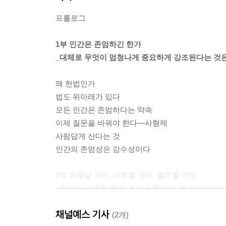
프롤로그
1부 인간은 존엄하긴 한가
_대체로 무엇이 엄청나게 중요하게 강조된다는 것은
왜 헌법인가
법도 위아래가 있다
모든 인간은 존엄하다는 약속
이제 질문을 바꿔야 한다―사형제
사람답게 산다는 것
인간의 존엄성은 감수성이다
2부 유별날 자유, 비루할 자유, 불온할 자유
_우리는 서로를 볼 때 흐린 눈을 뜨고 볼 필요가 있다
채널예스 기사
법치주의라는 사고방식
(2개)