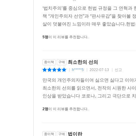
범죄자에게 사형을 구형해야 한다는 목소리가 뉴
‘법치주의’를 중심으로 헌법 규정을 그 연혁과
터무니없이 부족해 보이는 경우가 많다. 이런 사태는
책 “개인주의자 선언”과 “판사유감”을 찾아볼
살이 덧붙여진 느낌이라 매우 좋았습니다.헌법을
문유석 작가는 우선 우리 헌법질서에 내재한 ‘인본
5명
이 이 리뷰를 추천합니다.
때문이라고 말한다. 법이 인간 사이에 필요한 ‘최
시스템은 필연적으로 국민의 법감정과 충돌할 수밖에 
되묻는다. 법이 인간의 감정과 편향을 너무 쉽게 간
최소한의 선의
종이책
구매
예전부터 피고인의 호소를 잘 경청하고 선처를 잘 베
h*****5
2022-07-13
신고
|
|
|
법관은 모질다, 모났다는 소리를 듣는다. 왜일까
만국의 개인주의자들이여 싫으면 싫다고 이야
반하여 피고인과 그 가족, 변호인 들은 목숨을 걸고
최소한의 선의를 읽으면서, 전작의 시원한 사이
인상을 받았습니다 코로나, 그리고 극단으로 치닫는
게다가 판사의 인간관계는 협소하다. 동료였던 
가득해진다. 그리고 변호사는 피고인의 입장을 대
2명
이 이 리뷰를 추천합니다.
‘생불’이라고 칭송하며 그 재판장에게 자기 사건이
때문이다. _본문 155~156쪽
법이란
종이책
구매