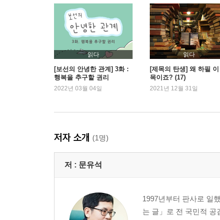
‘자유’의 연대기
유별날 자유, 비루할 자유, 불온할 자유
나는 나를 파괴할 권리가 있나
인간이라는 이름의 공해
읽다
읽다
3부 선의만으로 충분치 않다
[보선의 안녕한 관계] 3화 :
[제목의 탄생] 왜 하필 이
행복을 추구할 권리
목이죠? (17)
_세상의 갈등 중 많은 경우가 선의와 선의의 부딪힘
2022년 03월 04일
2021년 12월 31일
정의 vs. 자유
도대체 왜 법은 범죄자들에게 관대할까
법치주의 시스템이 놓치고 있는 것들
저자 소개
(1명)
성폭력은 자유에 대한 죄
과잉금지의 원칙
저 :
문유석
아름다운 판결과 냉정한 판결
4부 공정도 공존을 위한 것이다
1997년부터 판사로 일
_세상에서 제일 꼴 보기 싫은 게 뭘까? 다양하겠지만
는 글」로 전 국민적 