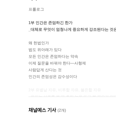
프롤로그
1부 인간은 존엄하긴 한가
_대체로 무엇이 엄청나게 중요하게 강조된다는 것은
왜 헌법인가
법도 위아래가 있다
모든 인간은 존엄하다는 약속
이제 질문을 바꿔야 한다―사형제
사람답게 산다는 것
인간의 존엄성은 감수성이다
2부 유별날 자유, 비루할 자유, 불온할 자유
_우리는 서로를 볼 때 흐린 눈을 뜨고 볼 필요가 있다
채널예스 기사
법치주의라는 사고방식
(2개)