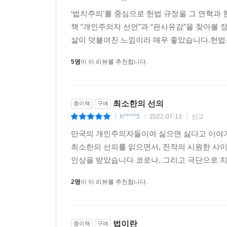
범죄자에게 사형을 구형해야 한다는 목소리가 뉴
‘법치주의’를 중심으로 헌법 규정을 그 연혁과
터무니없이 부족해 보이는 경우가 많다. 이런 사태는
책 “개인주의자 선언”과 “판사유감”을 찾아볼
살이 덧붙여진 느낌이라 매우 좋았습니다.헌법을
문유석 작가는 우선 우리 헌법질서에 내재한 ‘인본
5명
이 이 리뷰를 추천합니다.
때문이라고 말한다. 법이 인간 사이에 필요한 ‘최
시스템은 필연적으로 국민의 법감정과 충돌할 수밖에 
되묻는다. 법이 인간의 감정과 편향을 너무 쉽게 간
최소한의 선의
종이책
구매
예전부터 피고인의 호소를 잘 경청하고 선처를 잘 베
h*****5
2022-07-13
신고
|
|
|
법관은 모질다, 모났다는 소리를 듣는다. 왜일까
만국의 개인주의자들이여 싫으면 싫다고 이야
반하여 피고인과 그 가족, 변호인 들은 목숨을 걸고
최소한의 선의를 읽으면서, 전작의 시원한 사이
인상을 받았습니다 코로나, 그리고 극단으로 치닫는
게다가 판사의 인간관계는 협소하다. 동료였던 
가득해진다. 그리고 변호사는 피고인의 입장을 대
2명
이 이 리뷰를 추천합니다.
‘생불’이라고 칭송하며 그 재판장에게 자기 사건이
때문이다. _본문 155~156쪽
법이란
종이책
구매