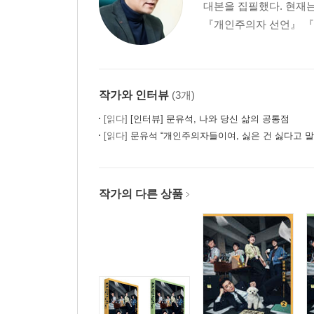
대본을 집필했다. 현재
정의란 무엇인가
『개인주의자 선언』 『
우리가 바라는 공정한 지옥
언더도그마와 약자 혐오
인공지능 시대의 평등
작가와 인터뷰
(3개)
에필로그_공존을 위한 최소한의 선의
[읽다]
[인터뷰] 문유석, 나와 당신 삶의 공통점
[읽다]
문유석 “개인주의자들이여, 싫은 건 싫다고 말
작가의 다른 상품