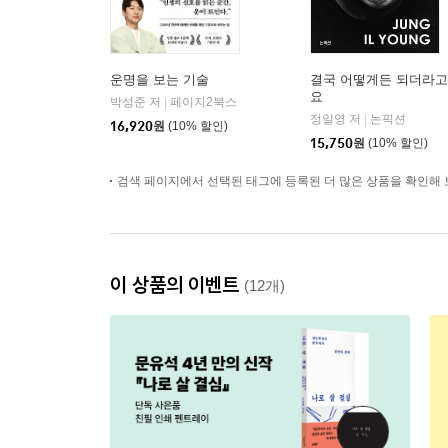
운명을 보는 기술
결국 어떻게든 되더라고
요
박성준 저
페이지2북스
|
정일영 저
논픽션
|
16,920
원
(10% 할인)
15,750
원
(10% 할인)
검색 페이지에서 선택된 태그에 등록된 더 많은 상품을 확인해 
이 상품의 이벤트
(12개)