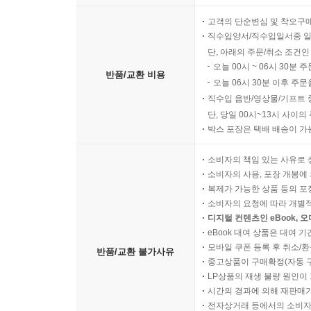
고객의 단순변심 및 착오구
직수입양서/직수입일서중 일
단, 아래의 주문/취소 조건인
오늘 00시 ~ 06시 30분 
반품/교환 비용
오늘 06시 30분 이후 주문
직수입 음반/영상물/기프트 
단, 당일 00시~13시 사이
박스 포장은 택배 배송이 가
소비자의 책임 있는 사유로 
소비자의 사용, 포장 개봉에 
복제가 가능한 상품 등의 포장을 
소비자의 요청에 따라 개별
디지털 컨텐츠인 eBook, 
eBook 대여 상품은 대여 기
모바일 쿠폰 등록 후 취소/환
반품/교환 불가사유
중고상품이 구매확정(자동 
LP상품의 재생 불량 원인이 기
시간의 경과에 의해 재판매가
전자상거래 등에서의 소비자