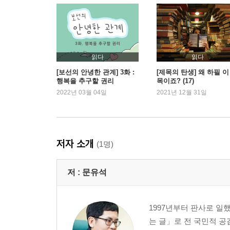
‘자유’의 연대기
유별날 자유, 비루할 자유, 불온할 자유
나는 나를 파괴할 권리가 있나
인간이라는 이름의 공해
읽다
읽다
3부 선의만으로 충분치 않다
[보선의 안녕한 관계] 3화 :
[제목의 탄생] 왜 하필 이
행복을 추구할 권리
목이죠? (17)
_세상의 갈등 중 많은 경우가 선의와 선의의 부딪힘
2022년 03월 04일
2021년 12월 31일
정의 vs. 자유
도대체 왜 법은 범죄자들에게 관대할까
법치주의 시스템이 놓치고 있는 것들
저자 소개
(1명)
성폭력은 자유에 대한 죄
과잉금지의 원칙
저 :
문유석
아름다운 판결과 냉정한 판결
4부 공정도 공존을 위한 것이다
1997년부터 판사로 일
_세상에서 제일 꼴 보기 싫은 게 뭘까? 다양하겠지만
는 글」로 전 국민적 