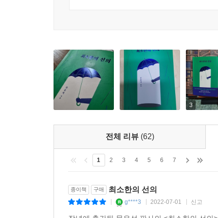
책의 1부 ‘인간은 존엄하긴 한가’에서는 인간 존
이제는 ‘알권리’보다 ‘모를 자유’가 더 중요한 것 
한국사회를 날카롭게 지적한다. 인간 존엄성은 감
고 이 연사 외치고 싶을 때가 많다.
우리나라 법 체계의 출발점이고 헌법의 핵심이다.
--- p.128
소리일 뿐이라고 여겨지기 때문이다.
공리주의적 관점에서 보면 충분하지 않은 응보야말로
가진 자부터 소비자에 이르는 그 모든 ‘갑질’과 
정에 휘둘리는 사법 포퓰리즘이 아니다. 오히려 사법
않은지, 법이 왜 인간 존엄성을 최상위의 가치로 두
--- p.158
글들로 이루어진 1부에서는 23년간 법관으로서 법
3
세상의 갈등 모두가 선과 악의 대결, 또는 정의와 
헌법에서 말하는 인간의 존엄성은 ‘모든 인간’에
도 하다.
것이 아니다. 신이 부여한 특성이든 진화의 결과
--- p.187~188
전체 리뷰
(62)
존엄하다는 것이고, 그러한 능력이 있음에도 법을
된다. 모든 인간은 존엄하기에 그의 인종·성별·종
자유가 사회를 견인하되, 그 속도가 누군가를 낙오
1
2
3
4
5
6
7
인간으로서의 기본적인 권리가 보장되어야 하는 것이다
기가 아니라면 잠시 멈출 줄도 아는 것. 어쩌면 그
--- p.205
최소한의 선의
종이책
구매
인간이라는 이름의 공해 속 우리는
g****3
2022-07-01
신고
|
|
|
제각각 달라도, 불편해도, 타협하며 함께 살아갈 수
인공지능이 어느 직업까지 대체할 수 있는지는 테