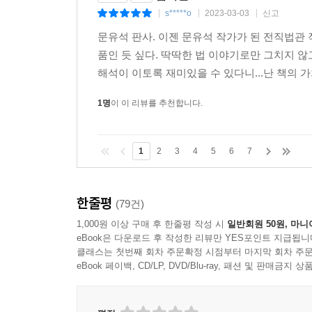
공정한 경쟁은, ‘사회적 배려’ 때문에 가능하다
s*****o
2023-03-03
신고
|
|
|
문유석 판사. 이젠 문유석 작가가 된 전직법관 
현재 우리 사회 최대의 화두인 공정성과 정의의 문
품인 듯 싶다. 딱딱한 법 이야기로만 그치지 않
평등의 개념을 체계적으로 정립한 존 롤스의 『정
해석이 이토록 재미있을 수 있다니...난 책의 가
논의를 흥미진진하게 풀어가기도 하고, 공정한 경쟁
1명
이 이 리뷰를 추천합니다.
‘약자는 무조건 선하다는 인식의 오류’라는 뜻으로
혐오 현상에 대한 글, 인간의 노동력의 많은 부분
1
2
3
4
5
6
7
전개를 따라 읽는 재미를 선사한다. 무엇보다, 
관한 작가의 질문과 답은 혼탁한 우리 시대에 내리
한줄평
(79건)
헌법에 있는 평등에 관한 조항이 무엇인지 물으면 
1,000원 이상 구매 후 한줄평 작성 시
일반회원 50원, 마니
앞에’ 평등하기만 하면? 우리는 거기에 머물지 말고
eBook은 다운로드 후 작성한 리뷰만 YES포인트 지급됩니
국민’이다. 모두가 인간다운 생활을 할 수 있어야
클래스는 첫번째 회차 주문확정 시점부터 마지막 회차 주문
모두를 부자로 만들어야 한다는 것도 아니다. 최소한
eBook 페이백, CD/LP, DVD/Blu-ray, 패션 및 판매금
부족하다. ‘법에 의한 평등’이 필요하다. _본문 232~