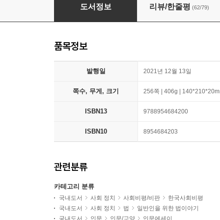
최소한의 선의
도서정보
리뷰/한줄평
(62/79)
품목정보
발행일
2021년 12월 13일
쪽수, 무게, 크기
256쪽 | 406g | 140*210*20
ISBN13
9788954684200
ISBN10
8954684203
관련분류
카테고리 분류
국내도서
사회 정치
사회비평/비판
한국사회비평
국내도서
사회 정치
법
일반인을 위한 법이야기
국내도서
인문
인문/교양
인문에세이