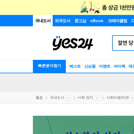
국내도서
외국도서
중고샵
eBook
크레마클럽
C
빠른분야찾기
베스트
신상품
이벤트
바이백
매
웰컴
국내도서
사회 정치
사회비평/비판