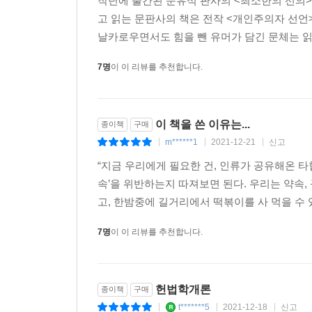
작년에 출간된 문유석 판사의 <최소한의 선의>
형벌 권한을 줄 것인가? 자율주행 자동차가 긴급
고 읽는 문판사의 책은 전작 <개인주의자 선언
우리는 인터넷과 SNS를 통해 지구상의 인간 군상
가? 기술적으로는 가능하나 사회가 수용할 수 있느
날카로우면서도 힘을 뺀 유머가 담긴 문체는 읽
하고, 부러워하거나 비판하기도 한다. 미처 소
--- p.237
비일비재하다. 게다가 소셜 미디어 플랫폼 기업은 
7명
이 이 리뷰를 추천합니다.
인류의 일원으로 태어났다는 것만으로도 모든 인간
그러나 내가 보기에 못마땅하다는 이유만으로 타인
을 참조하여 인공지능 안드로이드보다 인간의 시민
주지 않는 한 유별나고 비루하고 불온할 ‘천부인
술의 위력이 압도적일수록 인문학적 상상력이 어쩌
이 책을 쓴 이유는...
종이책
구매
그를 비난할 권리는 아무에게도 없다. 나의 자유는 
필요성도 더욱더 커질 수밖에 없다.
m******1
2021-12-21
신고
|
|
|
가장 기본이 되는 자유는 무엇일까. 이동하고, 직업
“지금 우리에게 필요한 건, 인류가 공유해온 타
--- p.240
그것은 그저 홀로 있는 내 공간 안의 자유, 내 머
속’을 위반하는지 따져보면 된다. 우리는 약속, 
드라마 「미스터 션샤인」에서 구동매가 슬프게 되뇌던
고, 한밤중에 길거리에서 떡볶이를 사 먹을 수 있
판단을 하지 않는다. 고결하고 도덕적이고 훌륭한
7명
이 이 리뷰를 추천합니다.
인간은 타인에게 피해를 끼치지 않는 이상 얼마든지 유
도대체 왜, 법은 피해자를 외면하고 범죄자들에게 
헌법학개론
종이책
구매
t*******5
2021-12-18
신고
모든 사회적 이슈마다 여론은 팽팽하게 갈리지만
|
|
|