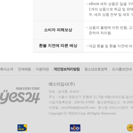
eBook 세트 상품은 일괄 
1개의 상품으로 취급 및 판매
우, 세트 상품 전부 및 세트
상품의 불량에 의한 반품, 교
소비자 피해보상
준하여 처리됨
환불 지연에 따른 배상
대금 환불 및 환불 지연에 
회사소개
인재채용
이용약관
개인정보처리방침
청소년보호정책
도서홍보안내
대표 : 김석환, 최세라
주소 : 서울시 영등포구 은행로 11, 5층~6층(여의도동,일신
사업자등록번호 : 229-81-37000 통신판매업신고 : 제 200
이메일 : yes24help@yes24.com 호스팅 서비스사업자 :
Copyright ⓒ YES24 Corp. All Rights Reserved.