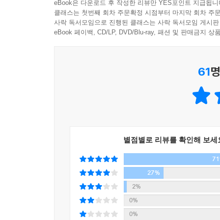
eBook은 다운로드 후 작성한 리뷰만 YES포인트 지급됩니
찬반 여론은 극렬하게 부딪히지만 어느새 사건은 금
클래스는 첫번째 회차 주문확정 시점부터 마지막 회차 주문
사락 독서모임으로 진행된 클래스는 사락 독서모임 게시판
‘자유’에는 수식어가 필요 없다. 자유는 때로 편협
각자의 옳음과 그름이 상충하고, 이해관계가 다층적
eBook 페이백, CD/LP, DVD/Blu-ray, 패션 및 판매금
으로써 보완해야지 자유를 재정의하는 것은 곤란하다
시대에 진입한 만큼 나눌 수 있는 파이는 점점
--- p.97
서로에 대한 공포와 혐오를 더욱 부추기고 있다. 건
61
명
혼자 있을 때 무슨 짓을 하며 사는지 타인들이 엿
『최소한의 선의』는 『개인주의자 선언』으로 한국
면, 모두가 보는 앞에서 서약을 하라거나 십자가를 
가치들은 무엇일지 법학적 관점에서 경쾌하고도 
존엄성과 자유, 평등이라는 헌법적 가치가 무색해
내심의 자유를 보장하려면 이를 강제로 알아내려는
침체로 너나없이 막연한 불안감에 시달리는 시대. 만
심을 알아내려는 행위도 금지된다. 이를 양심 추지推知
이다.
별점별로 리뷰를 확인해 보세
차마 함부로 남에게 해를 가하지 못하는 마음, 인간
--- p.103
7
대한민국의 모든 법률은 최고법인 헌법에 의거해 
27%
여름날의 폭염만큼이나 타인에 대한 집단적 분노가
계층이 아닌 ‘모든 인간’의 존엄성이다. 그러나
2%
도 돌팔매질을 당한다. 완벽하게 고결한 동기에서 
접한다.
0%
--- p.108~109
0%