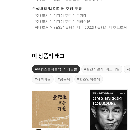
수상내역 및 미디어 추천 분류
국내도서
미디어 추천
한겨레
국내도서
미디어 추천
경향신문
국내도서
YES24 올해의 책
2022년 올해의 책 후보도서
이 상품의 태그
#유퀴즈온더블럭_자기님들
#월간개발자_미드레벨
#
#사회비판
#공동체
#법조인이쓴책