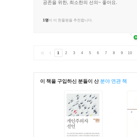
공존을 위한, 최소한의 선의~ 좋아요.
1명
이 이 한줄평을 추천합니다.
1
2
3
4
5
6
7
8
9
10
이 책을 구입하신 분들이 산
분야 연관 책