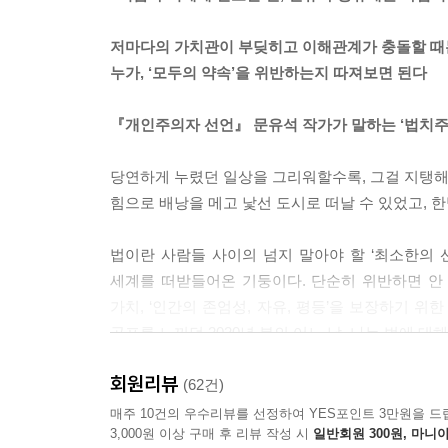
배심원들은 판사들보다 낮은 양형을 선택하는 경우가
과 두려움의 감정 역시 존중될 필요가 있다.
저마다의 가치관이 부딪히고 이해관계가 충돌할 때
--- p.58~59
누가, ‘모두의 약속’을 위반하는지 따져보면 된다
인간을 존엄하게 대하는 사회는 제도만으로 건설할 수
『개인주의자 선언』 문유석 작가가 말하는 ‘법치주
감사할 줄 알아야지. 이런 마음이 지배하는 사회
사회다.
당연하게 누렸던 일상을 그리워할수록, 그걸 지탱해왔던
--- p.73
힘으로 배낭을 메고 낯선 도시로 떠날 수 있었고, 
사람에게 차마 해를 가하지 못하고 사람의 불행을 앉
법이란 사람들 사이의 넘지 말아야 할 ‘최소한의 
면 인공지능과 알고리즘, 복잡한 시스템으로 가득한
세계를 떠받들어온 기둥이다. 단순히 위반하면 안
--- p.75
가치, ‘인간의 존엄성, 자유, 평등’을 보장하기 
공포를 느끼던 2020년 봄의 어느 날, 나는 법에 
법치주의는 법이면 뭐든 다 할 수 있다는 의미가 아
--- p.82
회원리뷰
극심한 갈등과 날 선 증오에 상처받고 지친 우리에게
(62건)
매주 10건의 우수리뷰를 선정하여 YES포인트 3만원을 드
자신이 옳다고 생각하는 결론을 위해 절차를 무시하
3,000원 이상 구매 후 리뷰 작성 시
일반회원 300원, 마니아
인터넷 포털에는 하루가 멀다 하고 복잡하고 혼란
다는 열정은 ‘내로남불’이라는 비난과 함께 부메랑처