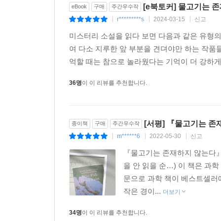
[e북토커] 물고기는 
eBook
구매
주간우수작
r*********s
2024-03-15
신고
|
|
|
미스터리 소설을 읽다 보면 다음과 같은 유형의
여 다소 지루한 앞 부분을 견뎌야만 하는 작품들
억할 때는 참으로 놀라웠다는 기억이 더 강하게 
36명
이 이 리뷰를 추천합니다.
[서평] 『물고기는 
종이책
구매
주간우수작
m******6
2022-05-30
신고
|
|
|
『물고기는 존재하지 않는다』를
을 안 읽을 순…) 이 책은 과
문으로 과학 책이 베스트셀러에
작은 경이...
더보기
34명
이 이 리뷰를 추천합니다.