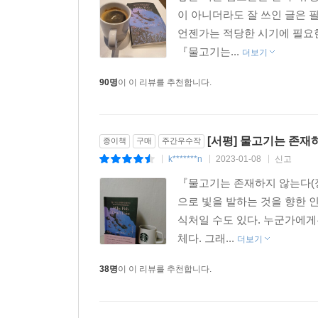
이 아니더라도 잘 쓰인 글은 
언젠가는 적당한 시기에 필요한
『물고기는...
더보기
90명
이 이 리뷰를 추천합니다.
[서평] 물고기는 존재
종이책
구매
주간우수작
k*******n
2023-01-08
신고
|
|
|
『물고기는 존재하지 않는다(정
으로 빛을 발하는 것을 향한 
식처일 수도 있다. 누군가에게
체다. 그래...
더보기
38명
이 이 리뷰를 추천합니다.