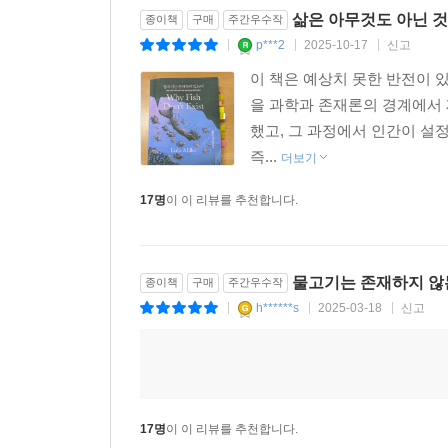
삶은 아무것도 아닌 것
종이책
구매
주간우수작
p***2
2025-10-17
신고
“정말 매력적인 책. 밀러가 어찌나 매혹적으로 이
|
|
|
이 책은 예상치 못한 반전이 
“완전히 넋을 잃을 정도로 매혹적인 책.” _〈오프라
을 과학과 존재론의 경계에서 
했고, 그 과정에서 인간이 설정
“책의 모양을 한 작은 경이.” _〈더 내셔널 북 리뷰
즉...
더보기
17명
이 이 리뷰를 추천합니다.
“교묘하다. 독특하고 경이로운 책!” _〈커커스 리뷰
“이 책은 추리소설의 흥미진진함을 지니고 있으면서
_〈라이브러리 저널〉
물고기는 존재하지 않
종이책
구매
주간우수작
h******s
2025-03-18
신고
|
|
|
17명
이 이 리뷰를 추천합니다.