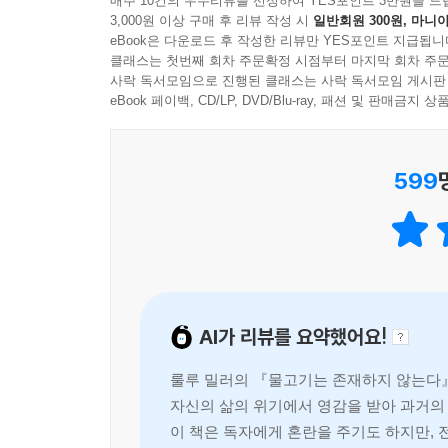
매주 10건의 우수리뷰를 선정하여 YES포인트 3만원을 드
반대로, 우리가 중요하지 않다는 말만 하고 그
--- p.263~264
3,000원 이상 구매 후 리뷰 작성 시
일반회원 300원, 마니아
- 메리 로치 (저널리스트, 베스트셀러 《스티프(Stiff
근시안적이다. 가장 심한 비난의 말로 표현하자면, 비
eBook은 다운로드 후 작성한 리뷰만 YES포인트 지급됩니
클래스는 첫번째 회차 주문확정 시점부터 마지막 회차 주문
사락 독서모임으로 진행된 클래스는 사락 독서모임 게시판
놀랍도록 흥미로운 과학 이야기를 렌즈 삼아
eBook 페이백, CD/LP, DVD/Blu-ray, 패션 및 판매금
숨어 있는 삶의 질서를 끈질기게 파헤친다
스탠퍼드대학 총장을 역임한 데이비드 스타 조던은
599
뻗어나가는 모든 생명체들이 서로 어떻게 연결되어 
당시 인류에 알려진 어류 중 거의 5분의 1에 달했
그의 일을 방해했다. 그가 수집한 수많은 표본들은
유리단지에 보관해둔 1천여 종의 물고기를 바닥에 
이 정도 일을 겪으면 대부분의 사람은 절망에 굴
AI가 리뷰를 요약했어요!
잔해들을 훑어보고는 거기서 식별할 수 있는 물고
방법을 하나 도입했는데, 그는 이 방법이 세계의 혼
룰루 밀러의 『물고기는 존재하지 않는다』
자신의 삶의 위기에서 영감을 받아 과거의
저자 룰루 밀러는 이 일화를 처음 들었을 때 조
이 책은 독자에게 혼란을 주기도 하지만, 