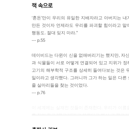
자신이 관찰하는 생물에게서 신의 질서를 찾으려던
책 속으로
불구하고 끝내 생명에는 위계가 있다고 주장했다. 
‘혼돈’만이 우리의 유일한 지배자라고 아버지는 
모든 힘을 쏟았다. 지진으로 표본이 없어지고, 
만든 것이자 언제라도 우리를 파괴할 힘이라고 말이다
학계를 주름 잡았다. 하지만 시간이 흘러 그는 자
행동도. 절대 잊지 마라.”
--- p.55
후대에 이르러 그의 어류 분류법도 잘못된 것으로 
위계’가 왜 잘못된 것인지 ‘작은 모래알 하나’까지도
데이비드는 다윈이 신을 없애버리기는 했지만, 자신
과 식물들이 서로 어떻게 연결되어 있고 지위가 정해
자신의 평생을 바친 연구결과가 아무것도 아니라는
고기의 해부학적 구조를 상세히 들여다보는 것은 우
룰루 밀러는 어떤 깨달음을 얻었을까? 아마 자
일이라고 생각했다. 그러니까 그가 하는 일은 다른
‘어류’라는 인간의 오류를 벗어나 자연의 진실에
줄 실마리들을 찾는 것이었다.
살아가면서 자신의 오류를 발견한다. 그리고 혼돈
--- p.76
진실만을 보여주는 건 아니다. 늘 의심하고, 신중해
이 세계에는 실재인 것들이 존재한다. 우리가 이름
과학책을 읽으며 가끔 이런 생각이 들 때가 있다. “
를 집어 들고 “물고기”라고 부른다고 해서 그 물고
안되었지만, 『물고기는 존재하지 않는다』를 읽으
--- p.95
반응을 받았다. 많은 언론과 유명 인사들이 ‘202