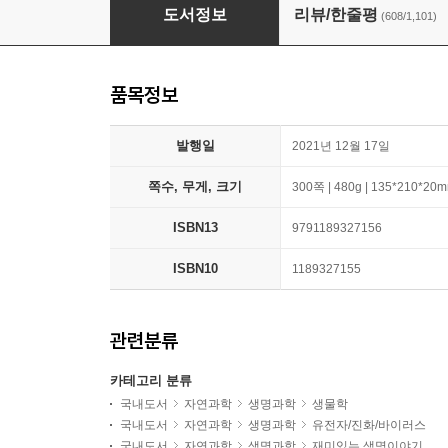
물고기는 존재하지 않는다
도서정보
리뷰/한줄평
(608/1,101)
품목정보
발행일
2021년 12월 17일
쪽수, 무게, 크기
300쪽 | 480g | 135*210*20
ISBN13
9791189327156
ISBN10
1189327155
관련분류
카테고리 분류
국내도서
자연과학
생명과학
생물학
국내도서
자연과학
생명과학
유전자/진화/바이러스
국내도서
자연과학
생명과학
재미있는 생명이야기