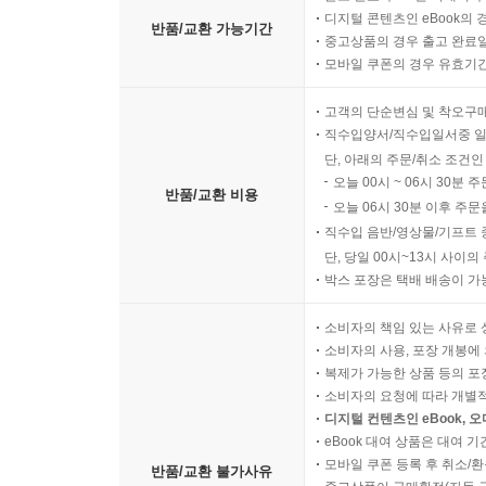
디지털 콘텐츠인 eBook의 
반품/교환 가능기간
중고상품의 경우 출고 완료일
모바일 쿠폰의 경우 유효기간(
고객의 단순변심 및 착오구
직수입양서/직수입일서중 일
단, 아래의 주문/취소 조건인
오늘 00시 ~ 06시 30분 
반품/교환 비용
오늘 06시 30분 이후 주문
직수입 음반/영상물/기프트 
단, 당일 00시~13시 사이
박스 포장은 택배 배송이 가
소비자의 책임 있는 사유로 
소비자의 사용, 포장 개봉에 
복제가 가능한 상품 등의 포장을 
소비자의 요청에 따라 개별
디지털 컨텐츠인 eBook, 
eBook 대여 상품은 대여 기
모바일 쿠폰 등록 후 취소/환
반품/교환 불가사유