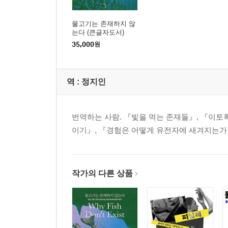
물고기는 존재하지 않
는다 (큰글자도서)
35,000
원
역 :
정지인
번역하는 사람. 『빛을 먹는 존재들』, 『이토
이기』, 『경험은 어떻게 유전자에 새겨지는가』
작가의 다른 상품