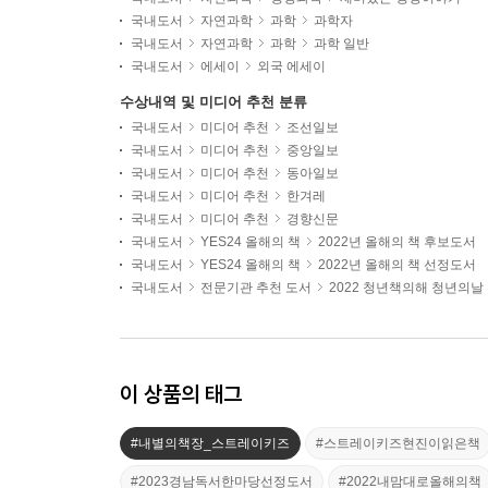
국내도서
자연과학
과학
과학자
국내도서
자연과학
과학
과학 일반
국내도서
에세이
외국 에세이
수상내역 및 미디어 추천 분류
국내도서
미디어 추천
조선일보
국내도서
미디어 추천
중앙일보
국내도서
미디어 추천
동아일보
국내도서
미디어 추천
한겨레
국내도서
미디어 추천
경향신문
국내도서
YES24 올해의 책
2022년 올해의 책 후보도서
국내도서
YES24 올해의 책
2022년 올해의 책 선정도서
국내도서
전문기관 추천 도서
2022 청년책의해 청년의날
이 상품의 태그
#내별의책장_스트레이키즈
#스트레이키즈현진이읽은책
#2023경남독서한마당선정도서
#2022내맘대로올해의책