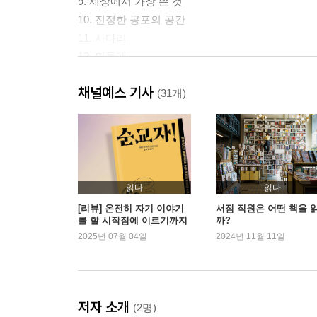
9. 세상에서 가장 쓴 것
10. 진정한 공포의 공간
11. 사다리
12. 민들레
13. 데우스 엑스 마키나
채널예스 기사
(31개)
에필로그
삽화에 관한 몇 마디
변화에 관한 몇 마디
감사의 말
주석
읽다
읽다
[리뷰] 온전히 자기 이야기
서점 직원은 어떤 책을 
를 할 시작점에 이르기까지
까?
2025년 07월 04일
2024년 11월 11일
저자 소개
(2명)