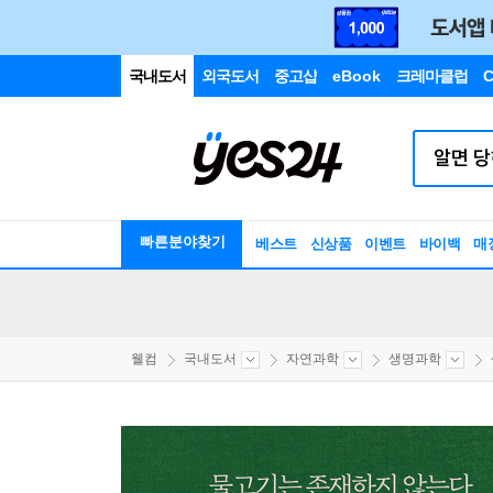
국내도서
외국도서
중고샵
eBook
크레마클럽
C
빠른분야찾기
베스트
신상품
이벤트
바이백
매
웰컴
국내도서
자연과학
생명과학