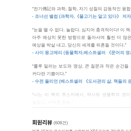
알아냈다. 우리가 세상을 더 오래 검토할수록 세상은 
아니라 시간이라고. 천천히 째깍거리며 흘러가는 시
“전기傳記와 과학, 철학, 자기 성찰의 감동적인 융합
--- p.204~205
- 조너선 밸컴 (과학자,《물고기는 알고 있다》 저자
우리가 이름 붙여주지 않아도
이 세계에는 실재인 것들이 존재한다
자연에서 생물의 지위를 매기는 단 하나의 방법이란 
“눈을 뗄 수 없다. 놀랍다. 심지어 충격적이다! 
체 조직”의 복잡다단한 진실을 놓치는 일이다. 좋은
아주 예상치 못한 방향으로 돌아서며 훨씬 더 많은
〈물고기는 존재하지 않는다〉는 세계라는 거대한 
응시하는 모든 생물에게는 당신이 결코 이해하지 못
예상을 박살 내고, 당신의 세계를 뒤흔들 것이다.”
자유분방한 여정을 그려나간다. 사랑을 잃고 삶이 
--- p.227
- 사이 몽고메리 (동물학자,베스트셀러 《문어의 영
싸우는 것을 전혀 두려워하지 않는 모습에 매혹
일어난다면’의 가정의 문제가 아니라 ‘언제 일어나
“룰루 밀러는 보도와 명상, 큰 질문과 작은 순간들
우리가 어류에 대해 해온 일이 바로 이와 똑같다. 
하지만 조던의 이야기는 독자들을 전혀 예상하지 못
커다란 기쁨이다.”
--- p.240
- 수전 올리언 (베스트셀러 《도서관의 삶, 책들의 
룰루 밀러가 친밀하면서도 독특한 방식으로 들려주
내가 물고기를 포기했을 때 나는, 마침내, 내가 줄
“나는 이 책의 주소지에서, 역사와 생물학과 경
어떻게 우리를 지탱해주며, 동시에 그 신념이 어떻
것들을 누릴 자격이 있어서가 아니다. 내가 얻으려
놀랍고, 어두운 환희.”
보면 독자 여러분도 그 이면에 숨겨져 있는 더 깊고 
다. 죽음의 이면인 삶. 부패의 이면인 성장. 그 좋
- 카먼 마리아 마차도 (셜리 잭슨상 수상자, 《그녀
해준 요령을 절대 놓치지 않을 가장 좋은 방법은 자
이제야 나는 나의 아버지에게 할 반박의 말을 찾
닥쳐오는 혼돈 속에서 모든 대상을 호기심과 의심으
회원리뷰
(608건)
“이 책은 완벽하다. 그냥 완벽하다고 할 수밖에
방식으로 이 지구에게, 이 사회에게, 서로에게 중요
별나면서도 심오하다.