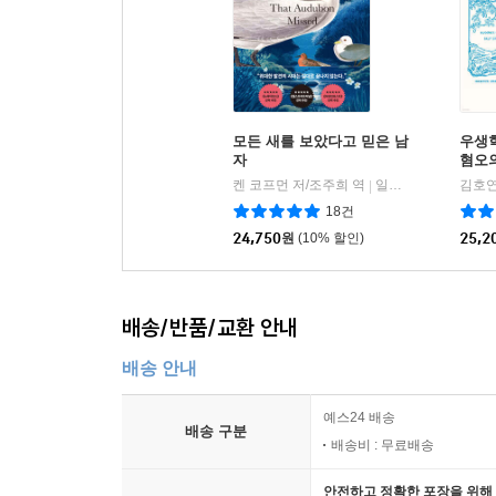
모든 새를 보았다고 믿은 남
우생학
자
혐오
켄 코프먼 저/조주희 역
일레븐
김호연
|
18건
24,750
원
(10% 할인)
25,2
배송/반품/교환 안내
배송 안내
예스24 배송
배송 구분
배송비 : 무료배송
안전하고 정확한 포장을 위해 