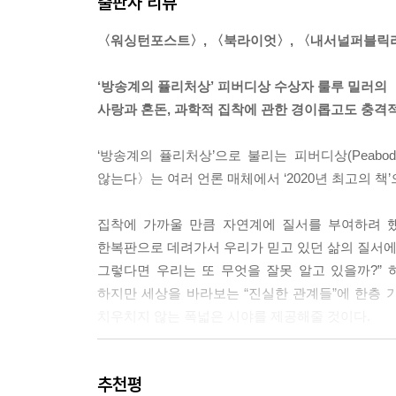
출판사 리뷰
다시 한 번 또 읽고 싶은 문장들로 가득할 것이다.
그는 물고기의 뼈와 내부기관에서 실마리를 찾고 있
〈워싱턴포스트〉, 〈북라이엇〉, 〈내서널퍼블릭라디
리, 인간을 만드는 데 필요한 실험에 관한 실마리,
--- p.105
‘방송계의 퓰리처상’ 피버디상 수상자 룰루 밀러의
사랑과 혼돈, 과학적 집착에 관한 경이롭고도 충격
우리는 세상이 기본적으로 냉담한 곳이라는 것을 잘 
해야 하며, 자연 앞에서 무방비 상태이고, 우리가
‘방송계의 퓰리처상’으로 불리는 피버디상(Peabo
작은 거짓말 하나가 그 날카로운 모서리를 둥글게 깎
않는다〉는 여러 언론 매체에서 ‘2020년 최고의 
에서 가끔 우리는 우연한 승리를 거두기도 한다.
--- p.141~142
집착에 가까울 만큼 자연계에 질서를 부여하려 했
한복판으로 데려가서 우리가 믿고 있던 삶의 질서에 
인간의 지력으로 도저히 다 이해할 수 없는 생태의 
그렇다면 우리는 또 무엇을 잘못 알고 있을까?” 
는 때로 “민들레 원칙”이라고도 불리는 철학적 개
하지만 세상을 바라보는 “진실한 관계들”에 한층
하는 가치 있는 약초로 여겨지기도 한다.
치우치지 않는 폭넓은 시야를 제공해줄 것이다.
--- p.189
물고기가 존재하지 않는다면, 우리가 이 세계에 관해
다윈이 나타나 신의 계획이라는 관념이 허상임을 
추천평
있는 존재일 수 있을까? 누가 알겠는가. 해왕성에
완벽함의 계층구조에 관한 관념을 유지하는 방법을 