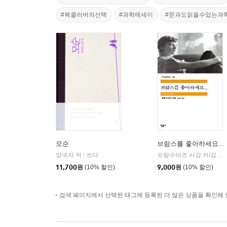
#북클러버의선택
#과학에세이
#문과도읽을수있는과
모순
브람스를 좋아하세요...
양귀자 저
쓰다
프랑수아즈 사강 저/김남주 역
|
11,700
원
(10% 할인)
9,000
원
(10% 할인)
검색 페이지에서 선택된 태그에 등록된 더 많은 상품을 확인해 