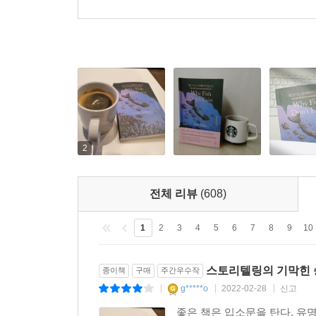
2
전체 리뷰
(608)
1
2
3
4
5
6
7
8
9
10
스토리텔링의 기막힌 
종이책
구매
주간우수작
g*****o
2022-02-28
신고
|
|
|
좋은 책은 입소문을 탄다. 유