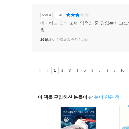
종이책
구매
데이비드 스타 조던 덕후인 줄 알았는데 고
음
30명
이 이 한줄평을 추천합니다.
1
2
3
4
5
6
7
8
9
10
이 책을 구입하신 분들이 산
분야 연관 책