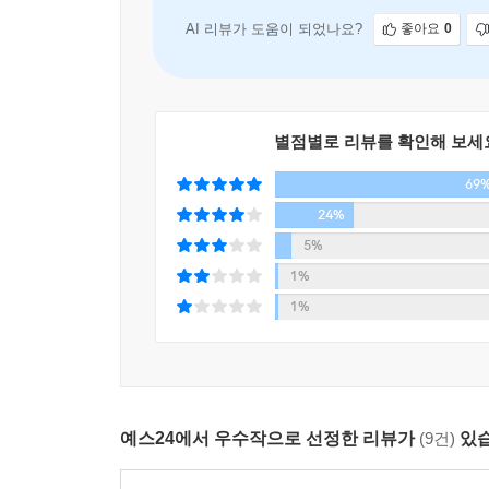
여겼다. 그러다 문득 조던에 대한 궁금증이 솟아났
교훈이 될지도 몰랐다. 조던의 인생에 관해 밀러
AI 리뷰가 도움이 되었나요?
좋아요
0
포함된다)은 우주의 질서에 대한 밀러 자신의 이
모른다는 생각 말이다.
별점별로 리뷰를 확인해 보세
〈물고기는 존재하지 않는다〉는 파괴와 상실 이면
좀 더 명료하게 바라볼 수 있도록 혼돈 속에서 모든
69
24%
물고기가 존재하지 않는다면, 우리는 또 무엇을 잘
5%
물고기를 포기할 때 나는 과학 자체에도 오류가 있
1%
파괴도 많이 일으킬 수 있는 무딘 도구라는 것을 깨닫
1%
전기이자 회고록이자 과학적 모험담인 〈물고기는
해준다. 특히 장마다 수록된 독창적이고 정교한 삽
책에 불어넣어준다. 혼돈이 항상 승리하는 세계
생각을 자극시켜 감춰진 삶의 진실을 깨닫게 하는 잊
예스24에서 우수작으로 선정한 리뷰가
(9건)
있습
“한 번도 상상해보지 못한 기이한 심연으로 우리를