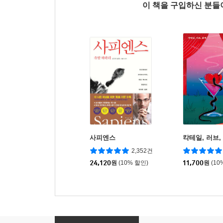
이 책을 구입하신 분
사피엔스
칵테일, 러브,
2,352건
24,120
원
(10% 할인)
11,700
원
(10