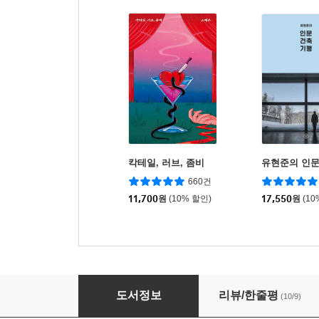
칵테일, 러브, 좀비
유현준의 인문
660건
11,700
원
(10% 할인)
17,550
원
(10
이런 얘기 하지 말까?
도서정보
리뷰/한줄평
(10/9)