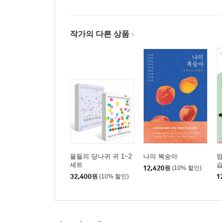
마음의 온도
에필로그
작가의 다른 상품
을들의 당나귀 귀 1~2
나의 복숭아
엄
세트
12,420
원
(10% 할인)
32,400
원
(10% 할인)
1