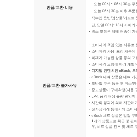
오늘 00시 ~ 06시 30분 
반품/교환 비용
오늘 06시 30분 이후 주문
직수입 음반/영상물/기프트 
단, 당일 00시~13시 사이
박스 포장은 택배 배송이 가
소비자의 책임 있는 사유로 
소비자의 사용, 포장 개봉에 
복제가 가능한 상품 등의 포장을 
소비자의 요청에 따라 개별
디지털 컨텐츠인 eBook, 
eBook 대여 상품은 대여 기
모바일 쿠폰 등록 후 취소/환
반품/교환 불가사유
중고상품이 구매확정(자동 
LP상품의 재생 불량 원인이 기
시간의 경과에 의해 재판매가
전자상거래 등에서의 소비자
eBook 세트 상품은 일괄 
1개의 상품으로 취급 및 판매
우, 세트 상품 전부 및 세트