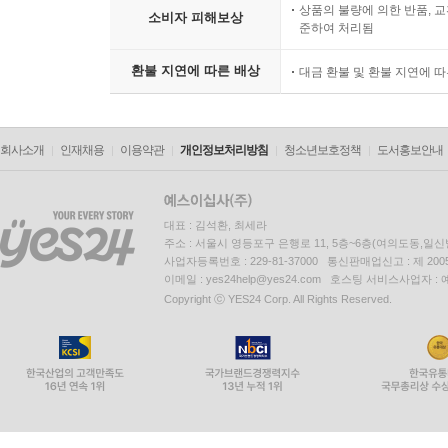
상품의 불량에 의한 반품, 교
소비자 피해보상
준하여 처리됨
환불 지연에 따른 배상
대금 환불 및 환불 지연에 
회사소개
인재채용
이용약관
개인정보처리방침
청소년보호정책
도서홍보안내
대표 : 김석환, 최세라
주소 : 서울시 영등포구 은행로 11, 5층~6층(여의도동,일신
사업자등록번호 : 229-81-37000 통신판매업신고 : 제 200
이메일 : yes24help@yes24.com 호스팅 서비스사업자 :
Copyright ⓒ YES24 Corp. All Rights Reserved.