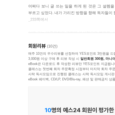
--- p.163
어쩌다 보니 글 쓰는 일을 하게 된 것은 그 설렘
부르고 싶었다. 내가 가리킨 방향을 향해 독자들이
그 역시 여성주의를 만나면서 자신의 삶에 대해, 무
_233쪽에서
뿌옇게 보였는데, 이제야 맞는 안경을 쓴 기분이에요
너무 끔찍해 도망치고 싶은 날에는 나직하지만 단호하
이제 그는 대중문화와 관련해 여성혐오와 불평등, 성
--- p.177~178
뒤에도 자신이 할 수 있는 일을 했던 두 명의 이십
회원리뷰
말한다. 더불어 젊은 시절 작가에게 “새로운 곳에
(10건)
대충 살면서도 배운 것이 있다면 세상에는 아무래도 
존재에 관해 이야기한다. 결혼을 하면 피해 갈 수
매주 10건의 우수리뷰를 선정하여 YES포인트 3만원을 드
에 없다는 문제다. 다른 사람, 더 훌륭하고 똑똑하
3,000원 이상 구매 후 리뷰 작성 시
일반회원 300원, 마니아
비롯해, 여성이 살아가면서 겪는 문제들에 관해 자신
비했던 나. 세상 잘난 척은 혼자 다 하지만 나만은 
eBook은 다운로드 후 작성한 리뷰만 YES포인트 지급됩니
수 있기를, 서로 연결될 수 있기를 바라면서 써내려
싶었다.
클래스는 첫번째 회차 주문확정 시점부터 마지막 회차 주문
사락 독서모임으로 진행된 클래스는 사락 독서모임 게시판
내가 싸우고 있지 않은 순간에도 누군가 싸울 수 있
eBook 페이백, CD/LP, DVD/Blu-ray, 패션 및 판매금
--- p.234~235
‘남을 돕는다’가 아니라 ‘우리가 함께 있다’는 감각
생각한다. 더 많은 여성, 여성주의자 들이 그렇게 
_204쪽에서
10
명의 예스24 회원이 평가한