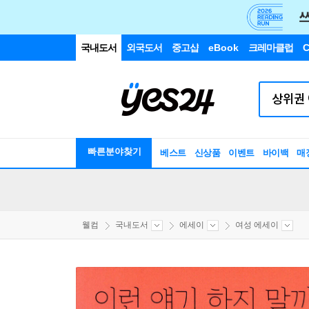
국내도서
외국도서
중고샵
eBook
크레마클럽
C
빠른분야찾기
베스트
신상품
이벤트
바이백
매
웰컴
국내도서
에세이
여성 에세이