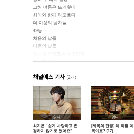
그해 여름은 뜨거웠네
최애와 함께 타오르다
더 이상의 남자들
49등
처음의 날들
다음의 날들
독서실 히어로는 누구인가
당신의 질문
왜 여자는 자책하는가
채널예스 기사
마르지 않을 자유
(2개)
진리의 삶
떠난 뒤에도
〈세바시〉 강연록: 우리가 여성 연예인을 더 쉽게
02
읽다
읽다
어른 여자들에게
최지은 “쉽게 사랑하고 존
[제목의 탄생] 왜 하필 이
경하지 않기로 했어요”
목이죠? (17)
그것은 정당한 고민입니다