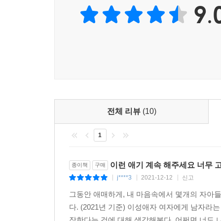
9.
“페미니즘의 속도는 사람마다 다를 수밖에 없지만
우리는 결국 같은 방향을 향해 가고 있다”
기존에 각종 매체에 써왔던 칼럼을 다듬고 새로운 
간신히 작은 방을 가진 어른이 되기까지의 시간에 
위해 오래오래 할 수 있는 일을 하겠다는 다짐을
수많은 논의가 오간다. 그러나 누군가에겐 새로울
여겨지는 것이 현실이다.
전체 리뷰
(10)
언제고 또 거리로 나가 여성들을 위해 목소리를 
1
모른다. 그러나 이 세상이 지옥처럼 느껴질 때 
바라보고 있다는 것을. 그렇게 우리는 “다정함이 세
하루를 또 살아낼 것이다. 부채감이 아닌 연대감을 느
이런 애기 계속 해주세요 너무 
종이책
구매
j****3
2021-12-12
신고
|
|
|
그동안 애매하게, 내 마음속에서 몇개의 자아
다. (2021년 기준) 이성애자 여자에게 남자
장한다는 것에 대해 생각해본다. 어쩌면 너도 나도