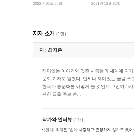
2022년 01월 05일
2021년 12월 31일
다음으로 가기 위한 질문
며느리라는 신분
레이디 버드, 레이디 버드!
보이는 일, 보이지 않는 일
저자 소개
(1명)
피해자다움이라는 말
북토크의 손님
저 :
최지은
페미니즘의 속도
맞는 안경을 쓴 기분
악플에 대처하는 자세
재미있는 이야기와 멋진 사람들의 세계에 다가가고
엄마에게 화내지 않고 카카오톡을 가르친다는 것
문화 기자로 일했다. 언제나 재미있는 글을 쓰고
슬럼프에서 기어나오기
한국 대중문화를 어떻게 볼 것인지 고민하다가
우리는 연대하기 위해
관한 글을 주로 쓴...
우엉의 친구들
그래서 우리는 거리로
예거마이스터가 필요한 날
작가와 인터뷰
(1개)
RBG를 좋아하세요?
분노의 게이지가 차오를 때
[읽다]
최지은 “쉽게 사랑하고 존경하지 않기로 했어