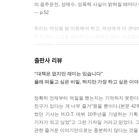
의 음주운전, 성매수, 성폭력 사실이 밝혀질 때마다
--- p.52
우리는 여성을 덜 미워해야 하고, 여성에게 더 관대
하지 않는 산업을 감시하고 비판해야 한다. 여성혐오
--- p.102
출판사 리뷰
옴부즈맨 프로그램 녹화를 마치고 돌아와 화장을 지
모르는 사이 붙어있던 속눈썹이었다. 뻑뻑한 눈을 
“대책은 없지만 재미는 있습니다”
나, 무엇보다 굳이 예뻐 보이려고 노력하지 않는 것
몰래 떠들고 싶은 비밀, 하지만 가장 하고 싶은 이
--- p.155
정확히 언제부터 덕질을 했는지는 기억하지 못한다.
내가 성폭력 피해자가 된 다음 깨달은 사실은, 당사
친구가 있다는 게 너무 즐거”웠을 뿐이다.(본문 4
같은 방식으로 대처하지 않을 수도 있음을 이해해야
썼던 기사는 H.O.T. 데뷔 10주년을 기념하는 
수 없을 정도로 어지럽고 타인이 이해할 수 없는 선택
기자가 되고 싶었”고 그런 기자일 거라고 믿었다. 
지는 않다. 내 삶은 분명 그 3초의 순간 이전과 
관한 즐거운 이야기만으로는 충분하지 않다는 것을
들을 안고 살아가게 되었다.