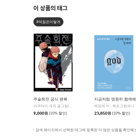
이 상품의 태그
#덕질은이렇게
주술회전 공식 팬북
지금처럼 영원히 함께해
아쿠타미 게게 글그림/이정운 역
서울미디어코믹스(서울문화사
배정애 저
북로그컴퍼니
|
|
9,000
원
(10% 할인)
23,850
원
(10% 할인)
검색 페이지에서 선택된 태그에 등록된 더 많은 상품을 확인해 