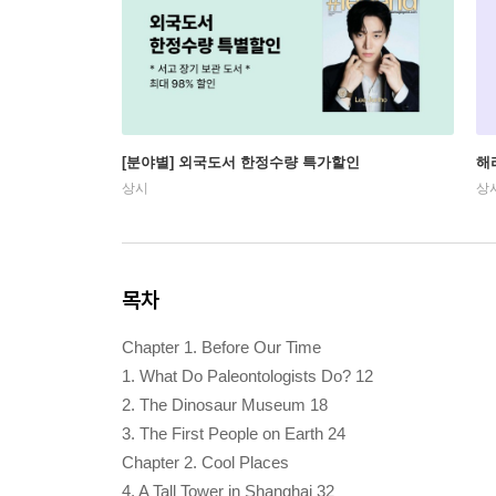
[분야별] 외국도서 한정수량 특가할인
해
상시
상
목차
Chapter 1. Before Our Time
1. What Do Paleontologists Do? 12
2. The Dinosaur Museum 18
3. The First People on Earth 24
Chapter 2. Cool Places
4. A Tall Tower in Shanghai 32