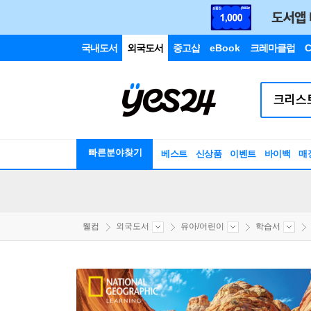
국내도서
외국도서
중고샵
eBook
크레마클럽
C
빠른분야찾기
베스트
신상품
이벤트
바이백
매
웰컴
외국도서
유아/어린이
학습서