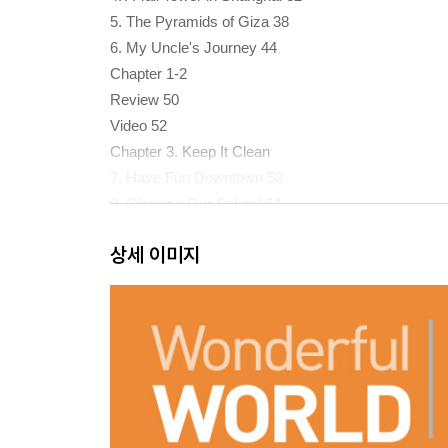
5. The Pyramids of Giza 38
6. My Uncle's Journey 44
Chapter 1-2
Review 50
Video 52
Chapter 3. Keep It Clean
7. Have Fun Downtown 58
8. Cleaning Our School 64
9. Around Town 70
상세 이미지
Chapter 4. On Vacation
10. A Trip to Rome 78
11. Summer Vacation 84
12. Plants for Vacation 90
Chapter 3-4
Review 96
Video 98