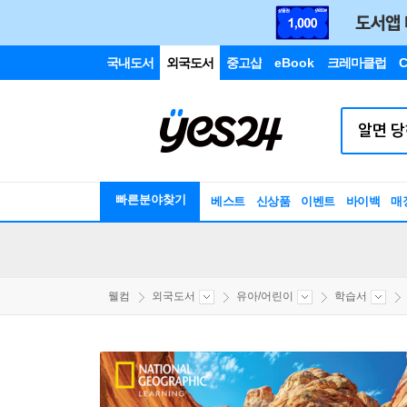
국내도서
외국도서
중고샵
eBook
크레마클럽
C
빠른분야찾기
베스트
신상품
이벤트
바이백
매
웰컴
외국도서
유아/어린이
학습서