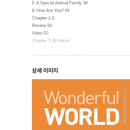
5. A Special Animal Family 38
6. How Are You? 44
Chapter 1-2
Review 50
Video 52
Chapter 3, At Home
7. On the Stairs 58
8. Clean Your Bedroom! 64
9. A New House 70
상세 이미지
Chapter 4. What Do You Eat?
10. Lunchtime! 78
11. Popular Foods 84
12. Food for a Party 90
Chapter 3-4
Review 96
Video 98