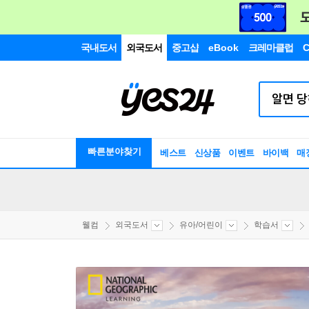
국내도서
외국도서
중고샵
eBook
크레마클럽
C
빠른분야찾기
베스트
신상품
이벤트
바이백
매
웰컴
외국도서
유아/어린이
학습서