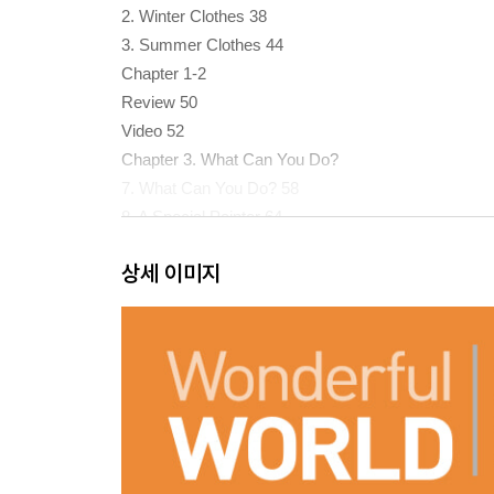
2. Winter Clothes 38
3. Summer Clothes 44
Chapter 1-2
Review 50
Video 52
Chapter 3. What Can You Do?
7. What Can You Do? 58
8. A Special Painter 64
9. My Music Band 70
상세 이미지
Chapter 4. Let's Play!
10. Playing Soccer 78
11. Playing Bossaball 84
12. My Favorite Team 90
Chapter 3-4
Review 96
Video 98