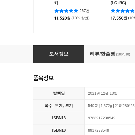
카
(LC+RC)
267건
11,520
원
(10% 할인)
17,550
원
(10
ETS 토익 정기시험 기출문제집 1000 Vol.3 RE
도서정보
리뷰/한줄평
(186/318)
품목정보
발행일
2021년 12월 13일
쪽수, 무게, 크기
540쪽 | 1,372g | 210*280*
ISBN13
9788917238549
ISBN10
8917238548