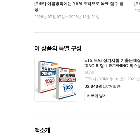
[YBM] 여름방학에는 YBM 토익으로 목표 점수 달
[
성!
20
2026년 07월 07일 ~ 2026년 12월 31일
이 상품의 특별 구성
ETS 토익 정기시험 기출문제집 10
DING 리딩+LISTENING 리스
전2권
ETS 저
YBM(와이비엠)
2021년
|
|
32,040
원
(10% 할인)
카트에 넣기
책소개