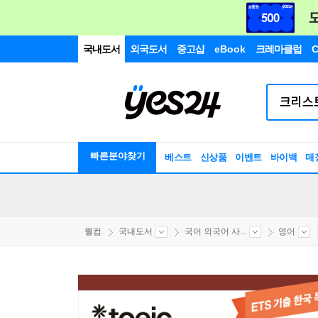
국내도서
외국도서
중고샵
eBook
크레마클럽
C
빠른분야찾기
베스트
신상품
이벤트
바이백
매
웰컴
국내도서
국어 외국어 사...
영어