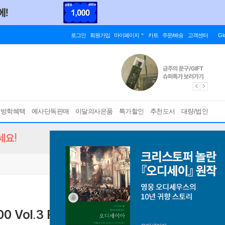
로그인
회원가입
마이페이지
카트
주문/배송
고객센터
Gl
름방학혜택
예사단독판매
이달의사은품
특가할인
추천도서
대량/법인
세요!
 Vol.3 READING 리딩