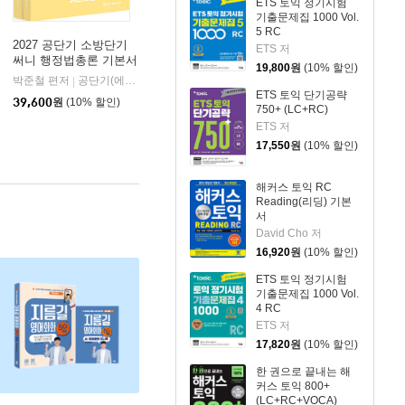
ETS 토익 정기시험
기출문제집 1000 Vol.
5 RC
2027 공단기 소방단기
ETS 저
써니 행정법총론 기본서
19,800
원
(10% 할인)
박준철 편저
공단기(에스티유니타스)
|
ETS 토익 단기공략
39,600
원
(10% 할인)
750+ (LC+RC)
ETS 저
17,550
원
(10% 할인)
해커스 토익 RC
Reading(리딩) 기본
서
David Cho 저
16,920
원
(10% 할인)
ETS 토익 정기시험
기출문제집 1000 Vol.
4 RC
ETS 저
17,820
원
(10% 할인)
한 권으로 끝내는 해
커스 토익 800+
(LC+RC+VOCA)