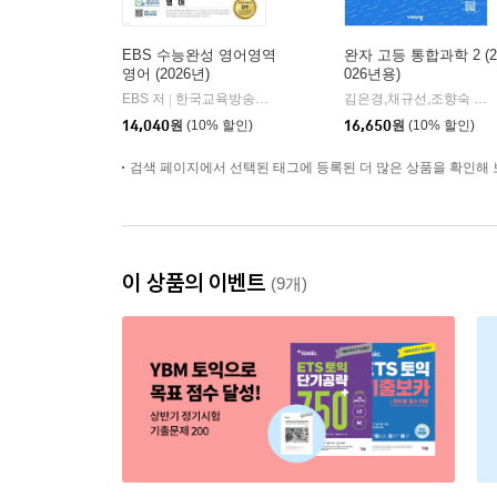
EBS 수능완성 영어영역
완자 고등 통합과학 2 (2
영어 (2026년)
026년용)
EBS 저
한국교육방송공사
김은경,채규선,조향숙 등저
|
14,040
원
(10% 할인)
16,650
원
(10% 할인)
검색 페이지에서 선택된 태그에 등록된 더 많은 상품을 확인해 
이 상품의 이벤트
(9개)