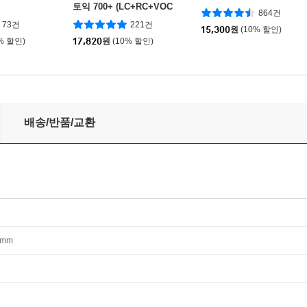
토익 700+ (LC+RC+VOC
864건
A)
73건
221건
15,300
원
(10% 할인)
% 할인)
17,820
원
(10% 할인)
ADING 리딩
배송/반품/교환
23mm