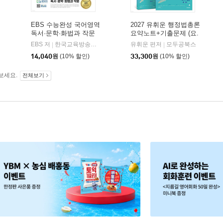
EBS 수능완성 국어영역
2027 유휘운 행정법총론
독서·문학·화법과 작문
요약노트+기출문제 (요.
(2026년)
플.)
비상교육
EBS 저
한국교육방송공사
유휘운 편저
모두공북스
|
|
|
14,040
원
(10% 할인)
33,300
원
(10% 할인)
보세요.
전체보기