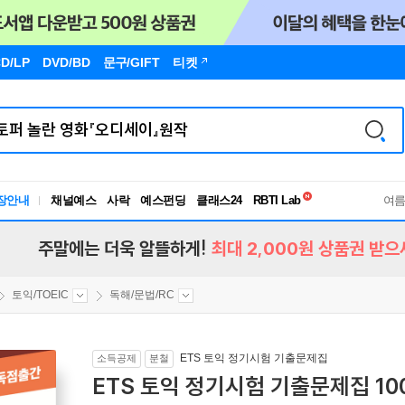
D/LP
DVD/BD
문구
/GIFT
티켓
독서유형검사
장안내
채널예스
사락
예스펀딩
클래스24
RBTI Lab
여
독서유형검사
주말에는 더욱 알뜰하게!
최대 2,000원 상품권 받으
토익/TOEIC
독해/문법/RC
ETS 토익 정기시험 기출문제집
소득공제
분철
ETS 토익 정기시험 기출문제집 1000