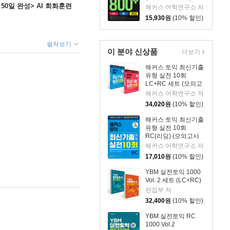
 50일 완성> AI 회화훈련
해커스 어학연구소 저
15,930
원
(10% 할인)
펼쳐보기
이 분야 신상품
더보기
해커스 토익 최신기출
유형 실전 10회
LC+RC 세트 (모의고
사+해설집)
해커스 어학연구소 저
34,020
원
(10% 할인)
해커스 토익 최신기출
유형 실전 10회
RC(리딩) (모의고사
+해설집)
해커스 어학연구소 저
17,010
원
(10% 할인)
YBM 실전토익 1000
Vol. 2 세트 (LC+RC)
편집부 저
32,400
원
(10% 할인)
YBM 실전토익 RC
1000 Vol.2