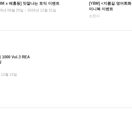
YBM x 배홍동] 맛깔나는 토익 이벤트
[YBM] <지름길 영어회화
미니북 이벤트
26년 06월 25일 ~ 2026년 12월 31일
소진시
00 Vol.3 REA
닝
 12월 13일