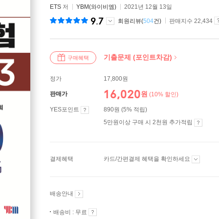
ETS
저
YBM(와이비엠)
2021년 12월 13일
9.7
회원리뷰(
504
건)
판매지수 22,434
기출문제 (포인트차감)
구매혜택
정가
17,800원
16,020
원
판매가
(10% 할인)
YES포인트
890원 (5% 적립)
5만원이상 구매 시 2천원 추가적립
결제혜택
카드/간편결제 혜택을 확인하세요
배송안내
배송비 : 무료