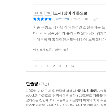
[도서] 상아의 문으로
종이책
구매
o********8
2022-12-01
신고
|
|
|
기존 구병모 작가님의 대중적인 소설들과는 또
다.;;ㅎㅎ 꿈증상이라 불리는현실과 꿈의 경
는데무척 매혹적이면서도난해하게 느껴집니다. 
이 리뷰가 도움이 되었나요?
1
2
3
한줄평
(27건)
1,000원 이상 구매 후 한줄평 작성 시
일반회원 50원, 마니
eBook은 다운로드 후 작성한 리뷰만 YES포인트 지급됩니
클래스는 첫번째 회차 주문확정 시점부터 마지막 회차 주문
eBook 페이백, CD/LP, DVD/Blu-ray, 패션 및 판매금