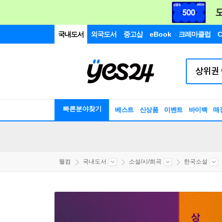
국내도서
외국도서
중고샵
eBook
크레마클럽
C
빠른분야찾기
베스트
신상품
이벤트
바이백
매
웰컴
국내도서
소설/시/희곡
한국소설