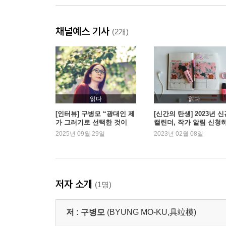
채널예스 기사
(2개)
읽다
읽다
[인터뷰] 구병모 “광대인 제
[신간의 탄생] 2023년 
가 그러기로 선택한 것이
캘린더, 작가 알림 신청
죠.”
요!
2025년 09월 29일
2023년 02월 08일
저자 소개
(1명)
저 :
구병모
(BYUNG MO-KU,具竝模)