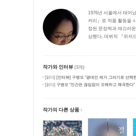
1976년 서울에서 태어
커리』로 작품 활동을 
정된 문장력과 매끄러운 
상했다. 데뷔작 『위저드
작가와 인터뷰
(3개)
[읽다]
[인터뷰] 구병모 “광대인 제가 그러기로 선택한
[읽다]
구병모 “인간은 끊임없이 오해하고 왜곡한다”
작가의 다른 상품