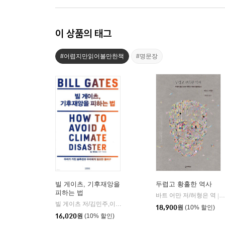
이 상품의 태그
#어렵지만읽어볼만한책
#명문장
빌 게이츠, 기후재앙을
두렵고 황홀한 역사
피하는 법
바트 어만 저/허형은 역
|
빌 게이츠 저/김민주,이엽 공역
김영사
|
18,900
원
(10% 할인)
16,020
원
(10% 할인)