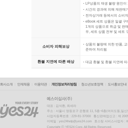
LP상품의 재생 불량 원인이 기
시간의 경과에 의해 재판매가
전자상거래 등에서의 소비자
eBook 세트 상품은 일괄 
1개의 상품으로 취급 및 판매
우, 세트 상품 전부 및 세트
상품의 불량에 의한 반품, 교
소비자 피해보상
준하여 처리됨
환불 지연에 따른 배상
대금 환불 및 환불 지연에 
회사소개
인재채용
이용약관
개인정보처리방침
청소년보호정책
도서홍보안내
대표 : 김석환, 최세라
주소 : 서울시 영등포구 은행로 11, 5층~6층(여의도동,일신
사업자등록번호 : 229-81-37000 통신판매업신고 : 제 200
이메일 : yes24help@yes24.com 호스팅 서비스사업자 :
Copyright ⓒ YES24 Corp. All Rights Reserved.