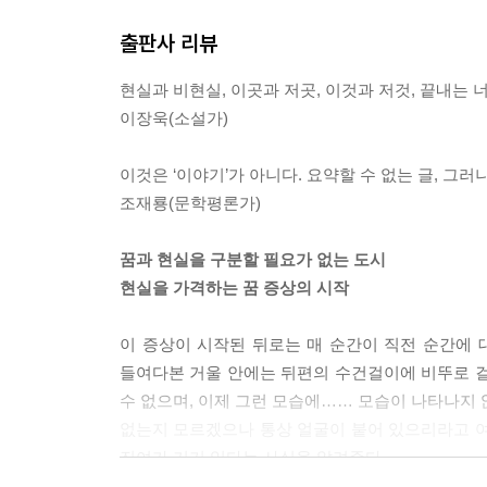
--- p.29
출판사 리뷰
생과 사를 한 문장 안에 담보한 보통의 인간으로,
현실과 비현실, 이곳과 저곳, 이것과 저것, 끝내는 
어떤 오류도 착각도 없이 녹색 선의 H 역에 내려 
이장욱(소설가)
었거나, 또는 그 어느 쪽도 아니면서 그 모든 것을 
--- p.56
이것은 ‘이야기’가 아니다. 요약할 수 없는 글, 그러
조재룡(문학평론가)
실제로 치명률이 높은 전염병이 돌 때도 노동자들은
로 휴가를 낸다면 인사고과에 영향을 미칠 뿐이며,
꿈과 현실을 구분할 필요가 없는 도시
서 유급휴가를 내는 사례도 있으니 어느 쪽이든 부작
현실을 가격하는 꿈 증상의 시작
한 직원은 과연 다음번 재계약에 성공할 수 있을 것
--- p.77
이 증상이 시작된 뒤로는 매 순간이 직전 순간에 
들여다본 거울 안에는 뒤편의 수건걸이에 비뚜로 걸
진여는 누구의 진로도 방해할 뜻이 없었고 누구의 
수 없으며, 이제 그런 모습에…… 모습이 나타나지 
데, 그걸 마주 바라봄 없이 혼자 들여다본들 무슨 
없는지 모르겠으나 통상 얼굴이 붙어 있으리라고 여
토록 눈이 많은 자의 눈을 한 번이라도 마주해본 적
진여가 거기 있다는 사실을 알려준다.
--- p.140
(p. 10)