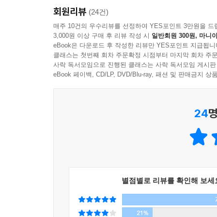
회원리뷰
(24건)
이에 처음에는 구성원들이 증상자에게 각별히 신경
아침에 일어나 세수를 할 때에 차가운 물을 느낄 수
매주 10건의 우수리뷰를 선정하여 YES포인트 3만원을 드
하는 일상 영역에서의 배려에 한하며, 간혹 드물
3,000원 이상 구매 후 리뷰 작성 시
일반회원 300원, 마니아
당연한 사실을 부정하는 것으로 시작한다. 거울 안에
는 안 된다고 선을 긋는다.
eBook은 다운로드 후 작성한 리뷰만 YES포인트 지급됩니
끼얹는다. 얼굴이 있을 거라 짐작되는 곳에서 느껴지
클래스는 첫번째 회차 주문확정 시점부터 마지막 회차 주문
아닌 것 같은 상황을 “증상”이라고 부른다. 24시간
--- p.149
사락 독서모임으로 진행된 클래스는 사락 독서모임 게시판
것도 아닌 상태를 만들면서, 꿈이 “무시로 현실의 급소
eBook 페이백, CD/LP, DVD/Blu-ray, 패션 및 판매금
“꿈과 현실을 구분할 수 없는 공간이 됐다기보다는
발견하거나, 일관된 논리를 생성하는 일 따위는 
24
명
“우리가 태어나기 전부터” “우주에 속해 있었을
것뿐이다. 그러니 우리가 계속해서 읽게 되는 것
않고 실체도 불분명한 ‘진여’의 눈앞의 사태, 액체
일상과 질서가 파괴된 세상 속
비연속적으로 단절된 순간을 만들어내는 문장
별점별로 리뷰를 확인해 보세
볼품없어 보이는 반복이야말로 의외로 유일한 진실
의미가 두드러져 보이는 순간도 있겠지만 그것이 
21%