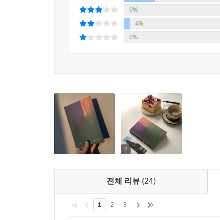
말하는지, 우리는 무엇에 대해 이야기하는지, 그
0%
무엇인지, 저는 그것이 중요하다고 생각합니다.
4%
(p. 191)
0%
“규정되지 않는 미래”와 “고착되지 않은 과거”(p. 
현재를 살아낸다. 어디로 출근하는지 알 수 없지만 
선생님이었던 것 같은데, 오늘은 학생이 되어 있
이야기를 만들어내는 것은 일관된 질서를 생성할 수
일이라 생각하기는 어렵다. 때문에 우리는 끝내 
관찰하고 그의 실체를 머릿속에서 상상하는 일이 
말해질 수 있는 모든 가능성을 지우며 파편화된 순간의
수 없도록 집요하게 몰아가는 구병모의 문장들을 그
2
이 책을 다 읽었을 때, 우리가 이 책에서 발견할 
질서가 갖춰진 세계에서만 통용되는 상식인 것은 아
전체 리뷰
(24)
무너뜨리는 일에 다름 아닐 것이다. 앞선 인용했던 
메시지를 섬멸한, [……] 문장들이다”(조재룡 문학
1
2
3
넘길 때 비로소 구병모 작가가 열어 보이는 새로운 독