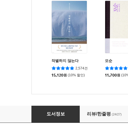
작별하지 않는다
모순
2,574건
15,120
원
(10% 할인)
11,700
원
(10
상아의 문으로
도서정보
리뷰/한줄평
(24/27)