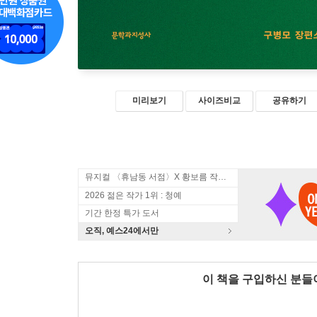
미리보기
사이즈비교
공유하기
뮤지컬 〈휴남동 서점〉X 황보름 작가 북토크
2026 젊은 작가 1위 : 청예
기간 한정 특가 도서
오직, 예스24에서만
이 책을 구입하신 분