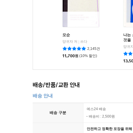
모순
나는
것을
양귀자 저
쓰다
|
양귀자
2,145건
11,700
원
(10% 할인)
13,5
배송/반품/교환 안내
배송 안내
예스24 배송
배송 구분
배송비 : 2,500원
안전하고 정확한 포장을 위해 