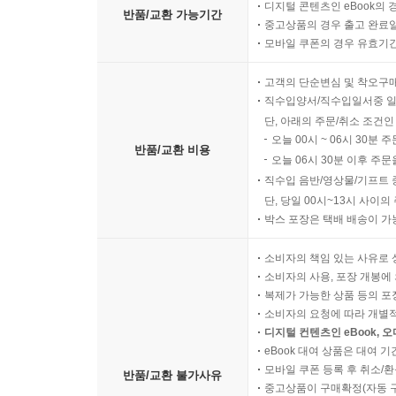
디지털 콘텐츠인 eBook의 
반품/교환 가능기간
중고상품의 경우 출고 완료일
모바일 쿠폰의 경우 유효기간(
고객의 단순변심 및 착오구
직수입양서/직수입일서중 일
단, 아래의 주문/취소 조건인
오늘 00시 ~ 06시 30분 
반품/교환 비용
오늘 06시 30분 이후 주문
직수입 음반/영상물/기프트 
단, 당일 00시~13시 사이
박스 포장은 택배 배송이 가
소비자의 책임 있는 사유로 
소비자의 사용, 포장 개봉에 
복제가 가능한 상품 등의 포장을 
소비자의 요청에 따라 개별
디지털 컨텐츠인 eBook, 
eBook 대여 상품은 대여 기
모바일 쿠폰 등록 후 취소/환
반품/교환 불가사유
중고상품이 구매확정(자동 