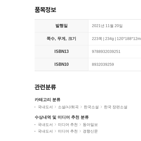
품목정보
발행일
2021년 11월 20일
쪽수, 무게, 크기
223쪽 | 234g | 120*188*12
ISBN13
9788932039251
ISBN10
8932039259
관련분류
카테고리 분류
국내도서
소설/시/희곡
한국소설
한국 장편소설
수상내역 및 미디어 추천 분류
국내도서
미디어 추천
동아일보
국내도서
미디어 추천
경향신문