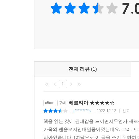
7.
장르를 잊게 한다.
시설로 활용되었다. 나는 떠오를 기회조차 잡지 못
재였다. 하지만 이제 곧, 두 번째 베르티아를 다시
또한 한층 더 독자의 공감과 애착을 이끄는 것은 이
꿔야겠지. 어떤 이름이 좋을까.
나 자신이 실제로 존재한다는 감각, 타 존재와 
--- p.261
하나의 우주 속에 갇히지 않는 순수한 결정(結晶)으
48억 년이 지났다. 빛의 속도로 다가오는 눈부신 
느끼며 나는 이 기록을 남긴다. 아무도 보지 못할 
전체 리뷰
(1)
--- p.308-309
1
베르티아 ★★★★☆
eBook
구매
r*********s
2022-12-12
신고
|
|
|
책을 읽는 것에 권태감을 느끼면서무언가 새로운
가옥의 앤솔로지인대멸종이었는데요. 그리고 그
티아였습니다. (여담으로 이 글을 쓰기 위하여 