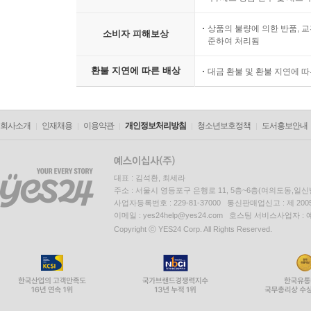
상품의 불량에 의한 반품, 교
소비자 피해보상
준하여 처리됨
환불 지연에 따른 배상
대금 환불 및 환불 지연에 
회사소개
인재채용
이용약관
개인정보처리방침
청소년보호정책
도서홍보안내
대표 : 김석환, 최세라
주소 : 서울시 영등포구 은행로 11, 5층~6층(여의도동,일신
사업자등록번호 : 229-81-37000 통신판매업신고 : 제 200
이메일 : yes24help@yes24.com 호스팅 서비스사업자 :
Copyright ⓒ YES24 Corp. All Rights Reserved.