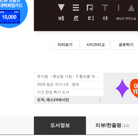
미리보기
사이즈비교
공유하기
뮤지컬 〈휴남동 서점〉X 황보름 작가 북토크
2026 젊은 작가 1위 : 청예
기간 한정 특가 도서
오직, 예스24에서만
베르티아
도서정보
리뷰/한줄평
(1/2)