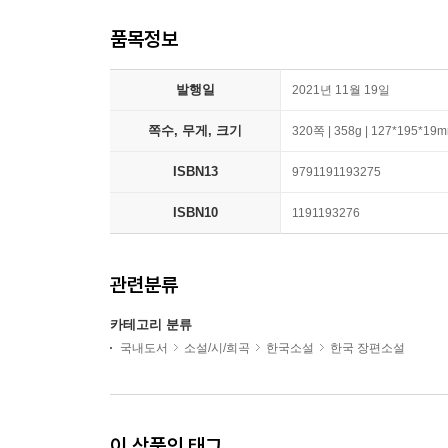
품목정보
발행일
2021년 11월 19일
쪽수, 무게, 크기
320쪽 | 358g | 127*195*19
ISBN13
9791191193275
ISBN10
1191193276
관련분류
카테고리 분류
국내도서
소설/시/희곡
한국소설
한국 장편소설
이 상품의 태그