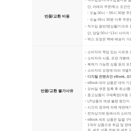
직수입양서/직수입일서중 일
단, 아래의 주문/취소 조건인
오늘 00시 ~ 06시 30분 
반품/교환 비용
오늘 06시 30분 이후 주문
직수입 음반/영상물/기프트 
단, 당일 00시~13시 사이
박스 포장은 택배 배송이 가
소비자의 책임 있는 사유로 
소비자의 사용, 포장 개봉에 
복제가 가능한 상품 등의 포장을 
소비자의 요청에 따라 개별
디지털 컨텐츠인 eBook, 
eBook 대여 상품은 대여 기
모바일 쿠폰 등록 후 취소/환
반품/교환 불가사유
중고상품이 구매확정(자동 
LP상품의 재생 불량 원인이 기
시간의 경과에 의해 재판매가
전자상거래 등에서의 소비자
eBook 세트 상품은 일괄 
1개의 상품으로 취급 및 판매
우, 세트 상품 전부 및 세트