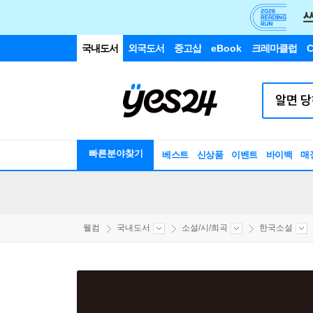
국내도서
외국도서
중고샵
eBook
크레마클럽
C
빠른분야찾기
베스트
신상품
이벤트
바이백
매
웰컴
국내도서
소설/시/희곡
한국소설