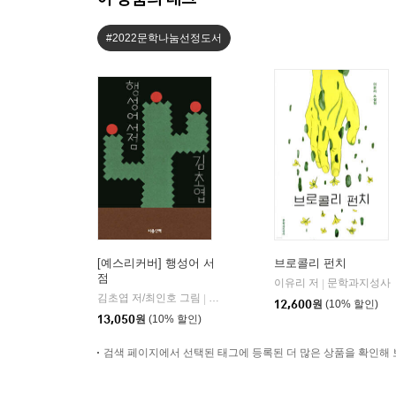
#2022문학나눔선정도서
[예스리커버] 행성어 서
브로콜리 펀치
점
이유리 저
문학과지성사
|
김초엽 저/최인호 그림
마음산책
|
12,600
원
(10% 할인)
13,050
원
(10% 할인)
검색 페이지에서 선택된 태그에 등록된 더 많은 상품을 확인해 