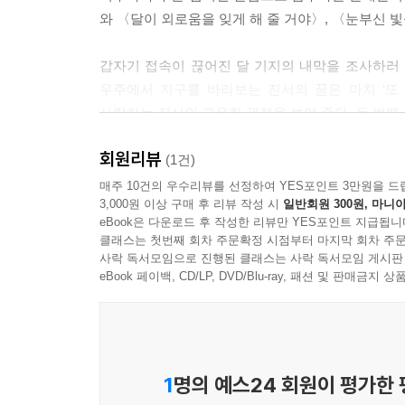
--- p.116
와 〈달이 외로움을 잊게 해 줄 거야〉, 〈눈부신
“베르티아가 착륙할 수 있는 후보지를 골라 둬. 중
갑자기 접속이 끊어진 달 기지의 내막을 조사하러 
기는 어려울 거야. 태양계 어딘가가 가장 좋아.”
우주에서 지구를 바라보는 진서의 꿈은 마치 ‘또 다
--- p.166-167
사랑하는 진서의 고유한 관점을 보여 준다. 두 번째
‘아지사이’다. 저들 기억의 빈틈을 수상하게 여
“고성능 뉴런 250억 개와 무한에 가까운 시냅스로
회원리뷰
생명체라는 사실을 납득하기 위해 육체에서 벗어나
(1건)
수 없는 자살 충동에 빠져 결국 스스로를 파괴했다.
플라스틱은 베르티아에서 전수한 배움을 통해 각
매주 10건의 우수리뷰를 선정하여 YES포인트 3만원을 드
--- p.187-188
3,000원 이상 구매 후 리뷰 작성 시
일반회원 300원, 마니아
무인기지에서 발견한 두 번째 베르티아에 이름을 
eBook은 다운로드 후 작성한 리뷰만 YES포인트 지급됩니
플라스틱은 이미 경험한 유구한 미래를 과거처럼 더
우리는 우주에 홀로 존재한다. 이것은 안도일까, 슬
클래스는 첫번째 회차 주문확정 시점부터 마지막 회차 주문
사락 독서모임으로 진행된 클래스는 사락 독서모임 게시판
였고 그는 이 사실을 견디지 못했다. 가짜 신은 무
| 인간의 시선을 넘어서서 살핀 존재의 근원
eBook 페이백, CD/LP, DVD/Blu-ray, 패션 및 판매금
하지 않았다. 나는 의심했다. 어떻게 믿을 수 있단 
이 세 명의 페르소나를 통해 과거와 현재, 너
가 믿지 못했던 건 우리가 우주에 홀로 존재한다는 
진실성은 우선은 우주를 공부하고 우주를 업으로 
--- p.225
불러온 근미래의 상황과 이때 벌어지는 소란들, 
일하는 조사관을 지칭하는 개념인 하드필드 워커,
1
명의 예스24 회원이 평가한
그곳에 두 번째 베르티아에 대한 기록이 있었다. 두
스마트 기기 너스폰, 인간의 의식을 기계에 옮겨 심
만 정치적인 이유로 출발을 하지 못했다. 하지만 