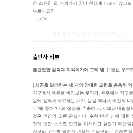
은 스캔한 걸 가져가서 굳이 현장에 나오지 않고도
부르나요?”
--- p.18
사서가 고개를 돌려 목 뒤에 붙어 있는 명함 크기의
한 정보를 보내 줘요. 머리에 구멍을 내서 수술을 할
해 당신의 모습을 보고 있어요.”
출판사 리뷰
--- p.41
불완전한 감각과 지각이기에 그려 낼 수 있는 우주
“완전 인간형 로봇이 금지된 이유를 기억하나요? 
봇들을 학대하기 시작했죠. 그런데 인간을 닮은 로
| 시공을 달리하는 세 개의 장대한 모험을 촘촘히 엮
물이라도 되는 것처럼 완전 인간형 로봇 학대 금지법
지구에서 우주를 바라보는 우리가, 우주에서 지구를
--- p.83
몸에 갇혀서 사고하는 내가, 몸을 떠나서 여전히 나
‘너’를 통해 ‘나’의 성질을 추출하고, 사회와 대
“내 예상대로라면 멀지 않은 시기에 지구 전체의 연
것은 인간의 오랜 관습이다. 수천 년간 신에 대한
변칙을 정확히 소모할 수 있고. 필연적인 발생인 거지
것이 인간 스스로 인간을 이해하고 싶었기 때문임
는 게 아니야. 번개를 유도하는 것과 번개를 만드는 
지구와 우주를 넘어선 관점으로 탐구하는 존재론적 