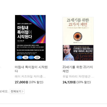
가
마침내 특이점이 시작된
21세기를 위한 21가지
다
제언
레이 커즈와일 저/이충호 역/장대익 감수
비즈니스북스
유발 하라리 저/전병근 역
김영사
|
|
27,000
원
(10% 할인)
24,120
원
(10% 할인)
보세요.
전체보기