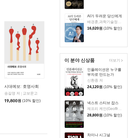
AI가 두려운 당신에게
배경훈,과학기술정보통신부 저
16,020
원
(10% 할인)
이 분야 신상품
더보기
인플레이션은 누구를
부자로 만드는가
신환종 저
시대예보: 호명사회
24,120
원
(10% 할인)
송길영 저
교보문고
|
19,800
원
(10% 할인)
넥스트 스티브 잡스
제프리 케인(Geoffrey Cain) 저/이민석 역
28,800
원
(10% 할인)
차이나 시그널