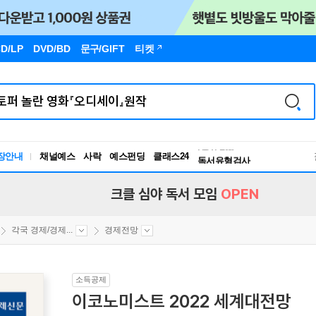
D/LP
DVD/BD
문구
/GIFT
티켓
장안내
채널예스
사락
예스펀딩
클래스24
독서유형검사
RBTI Lab
독서유형검사
크클 심야 독서 모임
OPEN
각국 경제/경제...
경제전망
소득공제
이코노미스트 2022 세계대전망