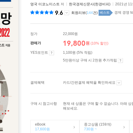
영국 이코노미스트
저
한국경제신문사(한경비피)
2021년 1
9.6
경제 경영 to
회원리뷰(
144
건)
베스트
정가
22,000원
19,800
원
판매가
(10% 할인)
YES포인트
1,100원 (5% 적립)
5만원이상 구매 시 2천원 추가적립
결제혜택
카드/간편결제 혜택을 확인하세요
구매 시 참고사항
현재 새 상품은 구매 할 수 없습니다. 아래 
해보세요.
eBook
중고상품 (159개)
17,600원
730원 ~