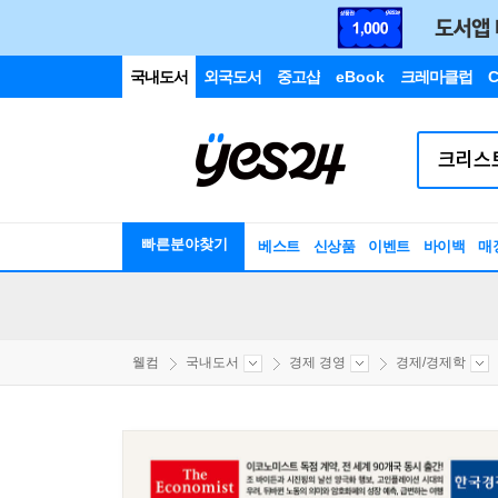
국내도서
외국도서
중고샵
eBook
크레마클럽
C
빠른분야찾기
베스트
신상품
이벤트
바이백
매
웰컴
국내도서
경제 경영
경제/경제학