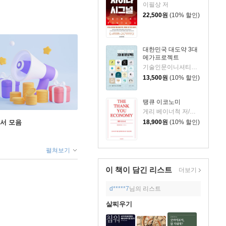
이필상 저
22,500
원
(10% 할인)
대한민국 대도약 3대
메가프로젝트
기술인문이니셔티브 집현 저
13,500
원
(10% 할인)
땡큐 이코노미
게리 베이너척 저/박선주 역
도서 모음
18,900
원
(10% 할인)
펼쳐보기
이 책이 담긴
리스트
더보기
d*****7
님의 리스트
살찌우기