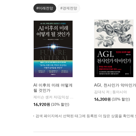
#미래전망
#경제전망
AI 이후의 미래 어떻게
AGI, 천사인가 악마인
될 것인가
김대식 저
동아시아
|
제이슨 솅커 저/김익성 역
더페이지
|
16,200
원
(10% 할인)
16,920
원
(10% 할인)
검색 페이지에서 선택된 태그에 등록된 더 많은 상품을 확인해 