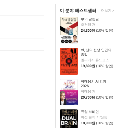
이 분야 베스트셀러
더보기
부의 갈림길
오건영 저
24,300
원
(10% 할인)
AI, 신의 탄생 인간의
종말
엘리에저 유드코스키,네이트 소아레스 공저/고영훈 역
19,800
원
(10% 할인)
박태웅의 AI 강의
2026
박태웅 저
20,700
원
(10% 할인)
듀얼 브레인
이선 몰릭 저/신동숙 역
18,900
원
(10% 할인)