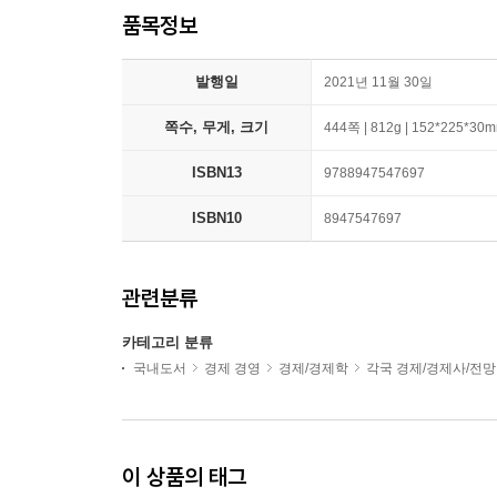
품목정보
발행일
2021년 11월 30일
쪽수, 무게, 크기
444쪽 | 812g | 152*225*30
ISBN13
9788947547697
ISBN10
8947547697
관련분류
카테고리 분류
국내도서
경제 경영
경제/경제학
각국 경제/경제사/전망
이 상품의 태그