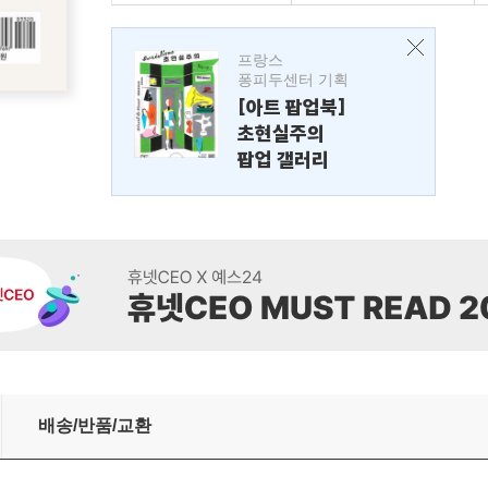
프랑스
퐁피두센터 기획
[아트 팝업북]
초현실주의
팝업 갤러리
배송/반품/교환