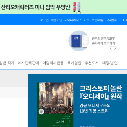
로그인
회원가입
마이페이지
카트
주문/배송
고객센터
Gl
젊은 작가
예사단독판매
이달의사은품
특가할인
추천도서
대량/법인