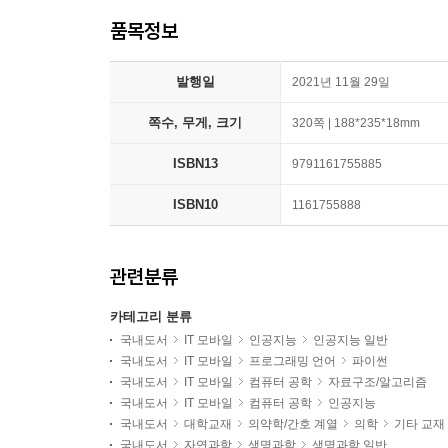
품목정보
발행일
2021년 11월 29일
쪽수, 무게, 크기
320쪽 | 188*235*18mm
ISBN13
9791161755885
ISBN10
1161755888
관련분류
카테고리 분류
국내도서
IT 모바일
인공지능
인공지능 일반
국내도서
IT 모바일
프로그래밍 언어
파이썬
국내도서
IT 모바일
컴퓨터 공학
자료구조/알고리즘
국내도서
IT 모바일
컴퓨터 공학
인공지능
국내도서
대학교재
의약학/간호 계열
의학
기타 교재
국내도서
자연과학
생명과학
생명과학 일반