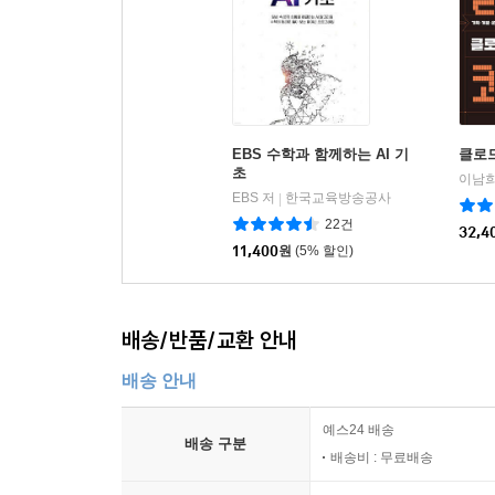
______PATIENT 테이블
20%를 쓴다.’는 말을 실감할 수 있을 것이다.
______VISIT 테이블
제시하는 데 이 책이 유용할 것이다. 머신러닝, 인
______MEDICATIONS 테이블
______LABS 테이블
______VITALS 테이블
______MORT 테이블
EBS 수학과 함께하는 AI 기
클로
초
이남희
__SQLite 세션 시작
EBS 저
한국교육방송공사
|
__데이터 엔지니어링, SQL을 사용해 한 번에 하나
22건
32,4
____쿼리 셋 #0: 여섯 개의 테이블 생성
11,400
원
(5% 할인)
______쿼리 셋 #0a: PATIENT 테이블 만들기
______쿼리 셋 #0b: VISIT 테이블 만들기
______쿼리 셋 #0c: MEDICATIONS 테이블 만들기
배송/반품/교환 안내
______쿼리 셋 #0d: LABS 테이블 만들기
배송 안내
______쿼리 셋 #0e: VITALS 테이블 만들기
______쿼리 셋 #0f: MORT 테이블 만들기
예스24 배송
______쿼리 셋 #0g: 테이블 보기
배송 구분
배송비 : 무료배송
____쿼리 셋 #1: MORT_FINAL 테이블 만들기