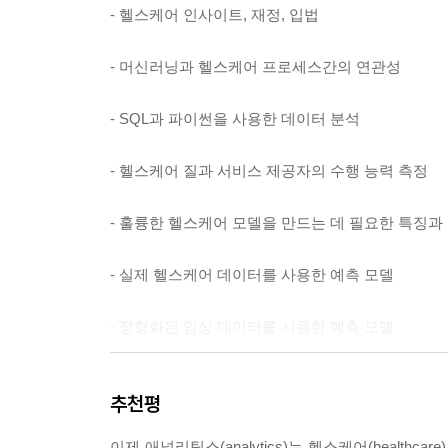
____ICD
- 헬스케어 인사이트, 재정, 입법
____CPT
____LOINC
- 머신러닝과 헬스케어 프로세스간의 연관성
____NDC
____SNOMED-CT
- SQL과 파이썬을 사용한 데이터 분석
__헬스케어 애널리틱스 쪼개 보기
____인구 집단
- 헬스케어 질과 서비스 제공자의 수행 능력 측정
____의학적 과제
______질병 선별
- 훌륭한 헬스케어 모델을 만드는 데 필요한 특징과
______진단
______질병 결과와 예후
- 실제 헬스케어 데이터를 사용한 예측 모델
______치료에 대한 반응
____데이터 포맷
- 정형화된 임상 데이터를 사용한 예측 모델
______정형 데이터
______비정형 데이터
- 헬스케어 애널리틱스의 미래
______영상 기록
추천평
______기타 데이터 포맷
이 책의 대상 독자
이제 애널리틱스(analytics)는 헬스케어(heal