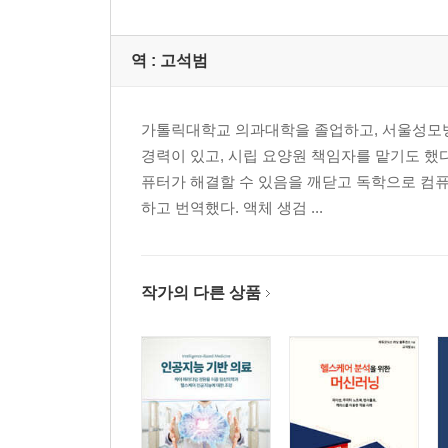
______스파이더 통합 개발 환경
____SQLite
역 :
고석범
____커맨드라인 툴
____텍스트 에디터 설치
__요약
가톨릭대학교 의과대학을 졸업하고, 서울성모병
__참고 자료
경력이 있고, 시립 요양원 책임자를 맡기도 했다
퓨터가 해결할 수 있음을 깨닫고 독학으로 컴퓨
2장. 헬스케어의 기초
하고 번역했다. 액체 생검 ...
__미국에서 헬스케어 서비스가 전달되는 방법
____헬스케어 산업의 기초
작가의 다른 상품
____보건 재정
______행위별 수가제
______가치 기반 케어
____헬스케어 정책
______환자 권리와 프라이버시 보호
______전자 의무 기록 채용 정도