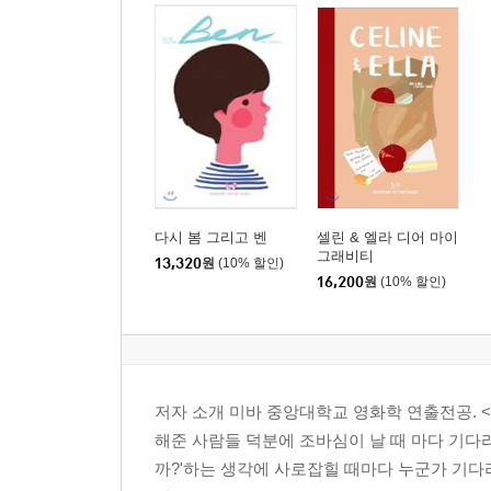
다시 봄 그리고 벤
셀린 & 엘라 디어 마이
그래비티
13,320
원
(10% 할인)
16,200
원
(10% 할인)
저자 소개 미바 중앙대학교 영화학 연출전공. <셀
해준 사람들 덕분에 조바심이 날 때 마다 기다리
까?'하는 생각에 사로잡힐 때마다 누군가 기다