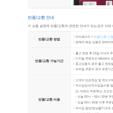
반품/교환 안내
※ 상품 설명에 반품/교환과 관련한 안내가 있는경우 아래 
마이페이지 >
반품/교환 신청
반품/교환 방법
판매자 배송 상품은 판매자와
출고 완료 후 10일 이내의 
디지털 콘텐츠인 eBook의 
반품/교환 가능기간
중고상품의 경우 출고 완료일
모바일 쿠폰의 경우 유효기간(
고객의 단순변심 및 착오구
직수입양서/직수입일서중 일
단, 아래의 주문/취소 조건인
오늘 00시 ~ 06시 30분 
반품/교환 비용
오늘 06시 30분 이후 주문
직수입 음반/영상물/기프트 