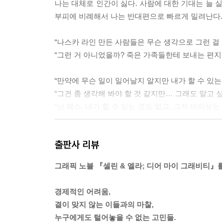
나는 대체로 인간이 싫다. 사람에 대한 기대는 늘 
부피에 비례해서 나는 반대편으로 빠르게 밀려난다. 물
“나스카 라인 만든 사람들은 무슨 생각으로 그런 걸
“그런 거 아니었을까? 죽은 가족들한테 보내는 편지 같은 거
“만약에 무슨 일이 일어날지 알지만 내가 할 수 있는
“그건 좀 생각해 봐야 할 것 같지만… 그래도 알고 싶
“난 패스. 내가 할 수 있는 것도 없고, 그저 바라보는 게
때때로 당신은 그 일이 일어나기 전까지 당신이 무엇을 
출판사 리뷰
“싫으면 하지 않아도 돼. 엄마가 네 인생을 대신 
그래픽 노블 『셀린 & 엘라; 디어 마이 그래비티』를
도, 멈출 수 없는 그런 상태가 되거든. 그때는 이미 돌이킬 
경제적인 어려움,
감당할 수 없게 어두운 무언가를 꺼내 놓으면 사람들은 겁
결이 맞지 않는 이들과의 마찰,
누구에게도 털어놓을 수 없는 고민들.