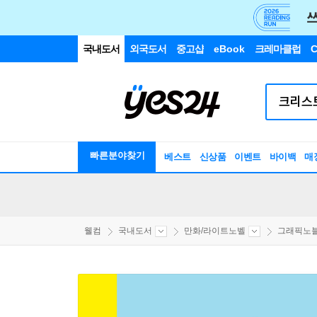
국내도서
외국도서
중고샵
eBook
크레마클럽
C
빠른분야찾기
베스트
신상품
이벤트
바이백
매
웰컴
국내도서
만화/라이트노벨
그래픽노