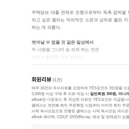
“말하고 나니까 넘 좋다! 걱정했었는데….” “왜 걱정을
“그냥… 네가 놀릴까 봐 걱정했는데, 좋아하는 걸 같
주택담보 대출 연체로 은행으로부터 독촉 압박을 
“응. 그 마음 나도 알 것 같아.”
되고 싶은 엘라는 악의적인 소문과 상처로 물든 
하는 게 괴롭다.
--- p. 149
벗어날 수 없을 것 같은 일상에서
두 사람을 그나마 숨 쉬게 하는 것은
서로가 함께한 시간 뿐이다.
셀린은 범성애자이다. 누군가를 사랑하는 데 있어 
회원리뷰
것이 두려워 타인과 친밀한 사이가 되는 것을 꺼린다
(1건)
빚을 갚으며 사느니 하루라도 빨리 독립하는 것이
매주 10건의 우수리뷰를 선정하여 YES포인트 3만원을 드
3,000원 이상 구매 후 리뷰 작성 시
일반회원 300원, 마니아
버리고 떠나 돌아오지 못한 곳이기도 하다. 타인에게
eBook은 다운로드 후 작성한 리뷰만 YES포인트 지급됩니
클래스는 첫번째 회차 주문확정 시점부터 마지막 회차 주문
엘라는 셀린을 만나기 전까지는 동성에게 연애 감정
사락 독서모임으로 진행된 클래스는 사락 독서모임 게시판
열고 낄낄대는 게 고작 반사신경 따위나 배우자고 이
eBook 페이백, CD/LP, DVD/Blu-ray, 패션 및 판매금
교실 문을 박차고 나간 셀린을 보고 사랑에 빠진다.