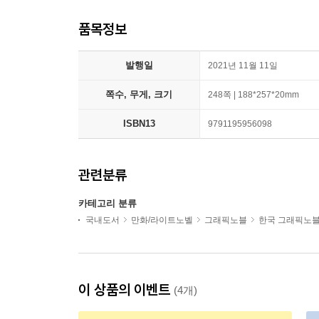
품목정보
발행일
2021년 11월 11일
쪽수, 무게, 크기
248쪽 | 188*257*20mm
ISBN13
9791195956098
관련분류
카테고리 분류
국내도서
만화/라이트노벨
그래픽노블
한국 그래픽노
이 상품의 이벤트
(4개)