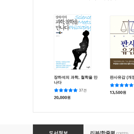
장하석의 과학, 철학을 만
판사유감 (개
나다
37건
13,500
원
20,000
원
배달의민족은 배달하지 않는다
도서정보
리뷰/한줄평
(13/221)