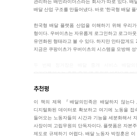
관리하는 배민라이더스라는 회사가 따로 있다. 배
113만 원을 더 지급해야 한다. 노동시간을 고려하면
배달 산업 구조를 만들어냈다. 바로 ‘한국형 배달 플
최저임금 노동자보다 조금 더 많이 버는 셈이다. 이
해야 한다. 그런데 월 500만 원 이상 버는 라이더들은
한국형 배달 플랫폼 산업을 이해하기 위해 우리가
하는데, 어떤 속도로 움직일지 가늠하기 힘들다.
형이다. 우버이츠는 자유롭게 로그인하고 로그아웃할
유연화된 형태라고 볼 수 있다. 하지만 안타깝게도 2
--- p.235~236
지금은 쿠팡이츠가 우버이츠의 시스템을 모방해 성
두 번째 정거장은 배달 중개 서비스 배달의
요기요플러스는 주문 중개 앱 독점을 바탕으로 비교
주문 대부분을 배달 대행사들이 처리하지만, 배달
추천평
라이더는 배달의민족이나 요기요와 직접 계약을 맺
이 책의 제목 『배달의민족은 배달하지 않는다
마지막으로 부릉, 바로고. 생각대로로 대표되는 한
디지털화된 데이터로 확보하고 여기에 노동을 접속
들어오는 노동자들의 시간과 기능을 세분화해서 자
현재 배달 산업에서 가장 보편적인 형태는 한국형 
사장이며 고립무원의 단독자이다. 플랫폼은 자본주
노동자에게 입히면서도 아무런 책임을 지지 않을 수
제도로 규제하기 어렵다. 배달 노동자 박정훈은 이