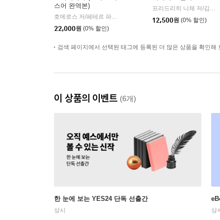
스어 완역본)
프리드리히 니체 저/김철 편역
호메로스 저/페테르 파울 루벤스 그림/박문재 역
현대지성
|
12,500
원
(0% 할인)
22,000
원
(0% 할인)
검색 페이지에서 선택된 태그에 등록된 더 많은 상품을 확인해 
이 상품의 이벤트
(6개)
한 눈에 보는 YES24 단독 선출간
e
상시
상