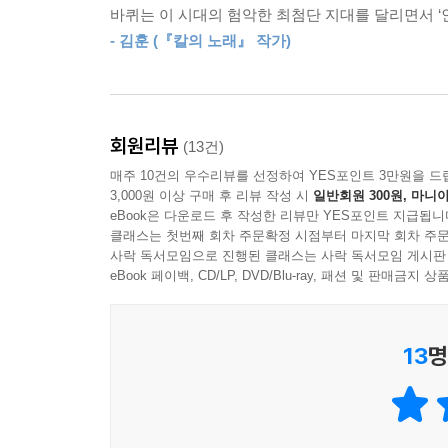
바퀴는 이 시대의 험악한 최첨단 지대를 달리면서 ‘인
최근 전 세계적으로 이슈가 되고 있는 플랫폼의 형
- 김훈 (『칼의 노래』 작가)
(양자)를 중개한다. 그런데 한국은 주문 중개 플랫폼
배달 대행사가 끼어 있다. 그래서 한국의 플랫폼 산업
중개한다.
회원리뷰
(13건)
여기에는 배달 대행 플랫폼 사와 동네 배달 대행사의
매주 10건의 우수리뷰를 선정하여 YES포인트 3만원을 드
그리고 이 동네 배달 대행사는 라이더와 ‘알선 계약
3,000원 이상 구매 후 리뷰 작성 시
일반회원 300원, 마니아
플랫폼 회사는 라이더와 아무런 관계가 없다. 그
eBook은 다운로드 후 작성한 리뷰만 YES포인트 지급됩니
입어야 한다. 게다가 CU 편의점 알라가 가맹점의 직
클래스는 첫번째 회차 주문확정 시점부터 마지막 회차 주문
사락 독서모임으로 진행된 클래스는 사락 독서모임 게시판
eBook 페이백, CD/LP, DVD/Blu-ray, 패션 및 판매금
플랫폼 ‘노동자’가 쓴 ‘현장’ 이야기
플랫폼 산업이 주목받고 있다. 2017년 7월 카카
13
명
타다는 플랫폼 산업과 4차 산업혁명의 중심이 됐다
아이콘이 됐다. 이런 분위기는 ‘4차산업혁명위원회’
플랫폼이 주목받으면서 배달 산업에 관한 관심도 