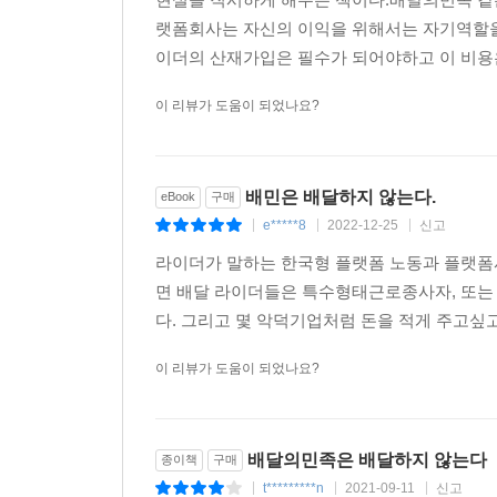
역시 투명하게 공개되지 않아 해외 직구를 하는 예가 
랫폼회사는 자신의 이익을 위해서는 자기역할을
이더의 산재가입은 필수가 되어야하고 이 비용은
그러나 라이더 박정훈은 한국형 플랫폼 산업이 낳은
‘플랫폼이란 대체 무엇이고, 왜 등장했는가?’라는
이 리뷰가 도움이 되었나요?
필요한지, 이게 정말로 지속 가능하고 바람직한 
현장감 넘치는 설명이 돋보인다. 그리고 이런 질
있을까?’, ‘라이더와 음식점 사장은 모르는 플랫폼
배민은 배달하지 않는다.
eBook
구매
이 질문의 답을 찾기 위해 동료 라이더들과 함께 “이
e*****8
2022-12-25
신고
|
|
|
라이더가 말하는 한국형 플랫폼 노동과 플랫폼사
배달료는 비싼가?
면 배달 라이더들은 특수형태근로종사자, 또는 
다. 그리고 몇 악덕기업처럼 돈을 적게 주고싶고
책은 배달 산업과 노동에 관한 첨예한 논의들을 소
소개한다(박정훈 페이스북 9월 7일 글 참조).
이 리뷰가 도움이 되었나요?
1. 과거에는 배달료가 무료였다?
배달의민족은 배달하지 않는다
종이책
구매
배달료가 무료였으면 과거의 배달 노동자들의 인
t*********n
2021-09-11
신고
|
|
|