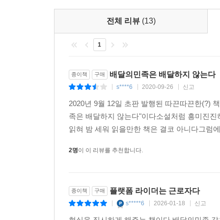
“플랫폼은 인간의 일상 전체를 디지털화된 데이터
거대하고 치밀한 망(網) 안으로 들어오는 노동
전체 리뷰
(13)
플랫폼에 고용되어 있지 않고 스스로 사장이며 고
신기루와 같고 허깨비와 같아서 법과 제도로 규제
1
현실을 기록하고 있다. 그의 오토바이 두 바퀴는 이 
배달의민족은 배달하지 않는다
종이책
구매
이처럼 김훈 작가는 배달의민족으로 상징되는 플랫
s****6
2020-09-26
신고
|
|
|
파악한다. 따라서 이 책의 제목을 ‘플랫폼은 노동하지
2020년 9월 12일 초판 발행된 따끈따끈한(
노동’에 관한 이야기다.
족은 배달하지 않는다"이다소설처럼 흥미진진하
읽혀 밤 세워 읽을만한 책은 결코 아니다그럼에도
라이더가 쏘아 올린 작은 공
2명
이 이 리뷰를 추천합니다.
위에서 설명한 한국형 플랫폼 산업이 낳은 문제는 
근로자로 볼 것인가의 문제다. 이는 배달료 산정 방
영업용 보험 문제도 있다. 이 보험료가 20대 라이더
플랫폼 라이더는 근로자다
종이책
구매
때문에 보험사는 보험료를 높이고, 보험료가 높기 
s*****6
2026-01-18
신고
|
|
|
믿기 어렵겠지만, 한국에는 오토바이 정비 자격증이 
현실을 직시하게 해주는 책이다.배달의민족 같