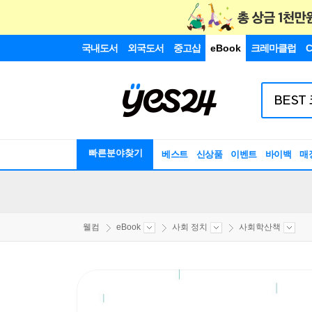
국내도서
외국도서
중고샵
eBook
크레마클럽
C
빠른분야찾기
베스트
신상품
이벤트
바이백
매
웰컴
eBook
사회 정치
사회학산책