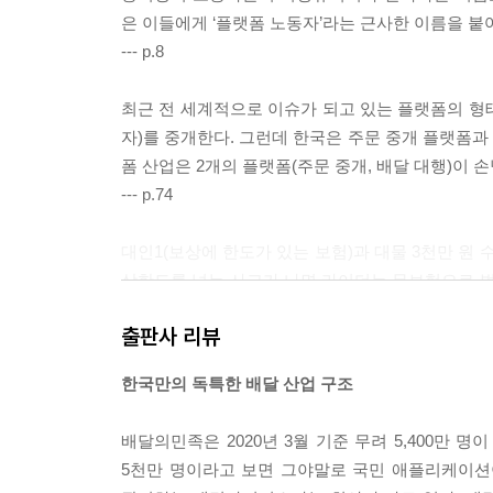
은 이들에게 ‘플랫폼 노동자’라는 근사한 이름을 붙
--- p.8
최근 전 세계적으로 이슈가 되고 있는 플랫폼의 형태
자)를 중개한다. 그런데 한국은 주문 중개 플랫폼과
폼 산업은 2개의 플랫폼(주문 중개, 배달 대행)이 
--- p.74
대인1(보상에 한도가 있는 보험)과 대물 3천만 원
상한도를 넘는 사고가 나면 라이더는 무보험으로 벌
하는데, 대인2를 가입하려면 연간 보험료가 800만
출판사 리뷰
가입 대수는 13만 대, 유상운송보험 가입 대수는 
손해율이 가입 대수가 적은 유상운송보험보다 높다.
한국만의 독특한 배달 산업 구조
--- p.231
배달의민족은 2020년 3월 기준 무려 5,400만 명이
월 300만 원은 초보이고 보통 월 400만 원은 번다
5천만 명이라고 보면 그야말로 국민 애플리케이션
보다 주 22시간을 더 일한다. 만약 근로자 신분으