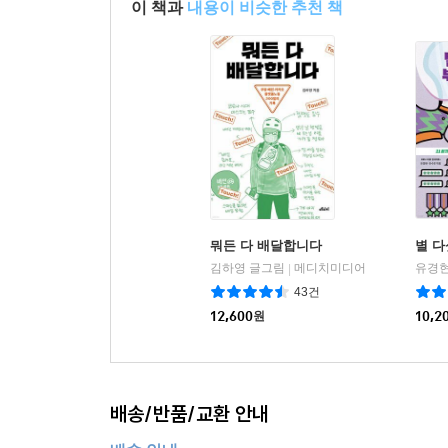
이 책과
내용이 비슷한 추천 책
뭐든 다 배달합니다
별 다
김하영 글그림
메디치미디어
유경현
|
43건
12,600
원
10,2
배송/반품/교환 안내