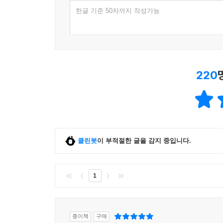
한글 기준 50자까지 작성가능
4. 소비자가 부담하는 배달료가 5,000원 넘게 나왔
장거리 배달일 가능성이 높습니다. 배달 앱에 나오
음식점에서 먼 거리에 있는 손님의 동네에 광고를
220
경우가 있습니다. 저는 가끔 3~4km 떨어진 프랜
듭니다. 오토바이 배달에 125cc급 오토바이가 등
가기 때문에 할증을 붙이지 않으면 잡을 이유가 
좋습니다. 배달 앱도 이런 시스템을 잘 설명해야 하
클린봇
이 부적절한 글을 감지 중입니다.
1
종이책
구매