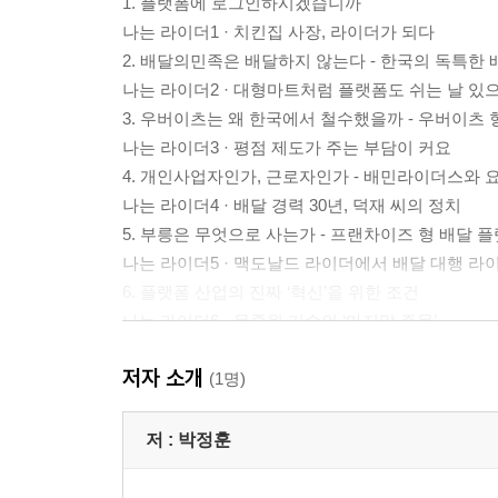
1. 플랫폼에 로그인하시겠습니까
나는 라이더1 · 치킨집 사장, 라이더가 되다
2. 배달의민족은 배달하지 않는다 - 한국의 독특한 
나는 라이더2 · 대형마트처럼 플랫폼도 쉬는 날 있
3. 우버이츠는 왜 한국에서 철수했을까 - 우버이츠
나는 라이더3 · 평점 제도가 주는 부담이 커요
4. 개인사업자인가, 근로자인가 - 배민라이더스와
나는 라이더4 · 배달 경력 30년, 덕재 씨의 정치
5. 부릉은 무엇으로 사는가 - 프랜차이즈 형 배달 
나는 라이더5 · 맥도날드 라이더에서 배달 대행 라
6. 플랫폼 산업의 진짜 ‘혁신’을 위한 조건
나는 라이더6 · 문중원 기수의 ‘마지막 주문’
저자 소개
나가며 · 알고리즘이라는 신
(1명)
저 :
박정훈