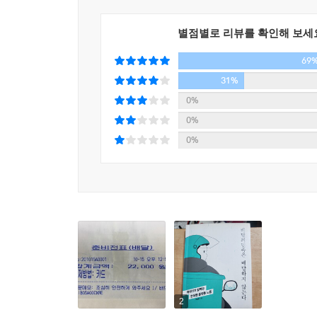
아쉽게도 한국의 사례를 바탕으로 한 콘텐츠는 
현장감 있게 전문적으로 다룬 책은 아직까지 없을 
별점별로 리뷰를 확인해 보세
69
이 책을 쓴 박정훈은 한국 최초의 배달 노동자들의
31%
자유롭게 일할 수 있는 일자리를 찾다 우연히 맥도날드
0%
시위를 했다. 이 시위가 주목받은 데 힘입어 라이더유
0%
배달 대행, 배민라이더스를 두루 경험했다. 다양한 
0%
부처 관료와 국회의원, 박사, 법조인, 음식점 사장 
6장으로 구성된 이 책에는 각 장 뒤에 현직 라이더들
덕재 씨, 맥도날드 라이더에서 배달 대행 라이더로 
플랫폼의 시대, ‘인간의 노동’에 관해 - 김훈 작가 추
이 책을 추천한 『칼의 노래』 김훈 작가의 말처
요약하고 있다.”
2