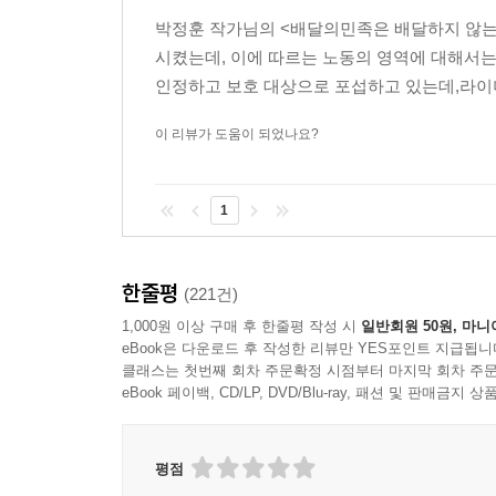
지불하고 있었습니다. 배달을 외주화(배달 대행에 
박정훈 작가님의 <배달의민족은 배달하지 않는
시켰는데, 이에 따르는 노동의 영역에 대해서
2. 1.5km 이내 배달료는 어떻게 분배되나?
인정하고 보호 대상으로 포섭하고 있는데,라이더
음식점 사장님은 주문 중개 플랫폼인 배달의민족과 
이 리뷰가 도움이 되었나요?
보시면 됩니다. 주문이 들어온 뒤에 배달할 때 배달 
바로고, 생각대로 등에 100원 정도를, 동네 배달
사장이 지불하고 절반은 소비자에게 내라고 하는 겁
1
동네 배달 대행업에서는 음식점을 확보하기 위해 
10년간 배달료가 오르지 않은 겁니다. 최근 배달료
한줄평
(221건)
1,000원 이상 구매 후 한줄평 작성 시
일반회원 50원, 마니
3. 배달료는 비싼가?
eBook은 다운로드 후 작성한 리뷰만 YES포인트 지급됩니
클래스는 첫번째 회차 주문확정 시점부터 마지막 회차 주문
eBook 페이백, CD/LP, DVD/Blu-ray, 패션 및 판매금
만약 직접 고용해서 라이더에게 임금을 지불했다면, 
보통 이정도 생각하시는 것 같습니다. 여기에 4대 보
원보다 더 많이 부담해야겠지요. 적어도 월 400만
평점
정도 금액을 부담해야 합니다(물론 맥도날드 라이더들