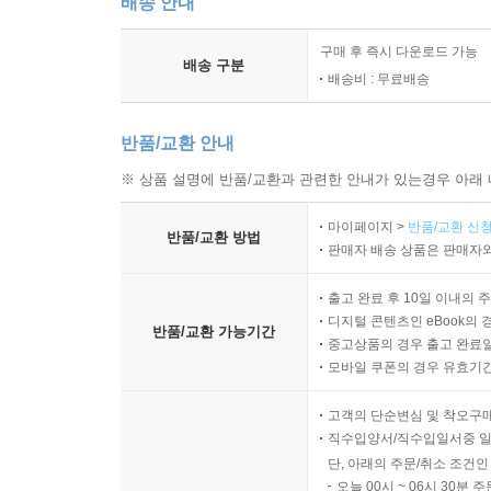
배송 안내
구매 후 즉시 다운로드 가능
배송 구분
배송비 : 무료배송
반품/교환 안내
※ 상품 설명에 반품/교환과 관련한 안내가 있는경우 아래 
마이페이지 >
반품/교환 신청
반품/교환 방법
판매자 배송 상품은 판매자와
출고 완료 후 10일 이내의 
디지털 콘텐츠인 eBook의 
반품/교환 가능기간
중고상품의 경우 출고 완료일
모바일 쿠폰의 경우 유효기간(
고객의 단순변심 및 착오구
직수입양서/직수입일서중 일
단, 아래의 주문/취소 조건인
오늘 00시 ~ 06시 30분 