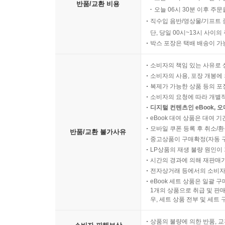
반품/교환 비용
오늘 06시 30분 이후 주문
직수입 음반/영상물/기프트 
단, 당일 00시~13시 사이
박스 포장은 택배 배송이 가
소비자의 책임 있는 사유로 
소비자의 사용, 포장 개봉에 
복제가 가능한 상품 등의 포장을 
소비자의 요청에 따라 개별
디지털 컨텐츠인 eBook, 
eBook 대여 상품은 대여 기
모바일 쿠폰 등록 후 취소/환
반품/교환 불가사유
중고상품이 구매확정(자동 
LP상품의 재생 불량 원인이 기
시간의 경과에 의해 재판매가
전자상거래 등에서의 소비자
eBook 세트 상품은 일괄 
1개의 상품으로 취급 및 판매
우, 세트 상품 전부 및 세트
상품의 불량에 의한 반품, 교