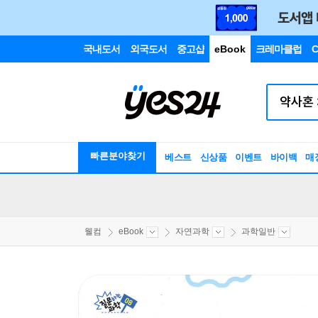
국내도서
외국도서
중고샵
eBook
크레마클럽
C
빠른분야찾기
베스트
신상품
이벤트
바이백
매
웰컴
eBook
자연과학
과학일반