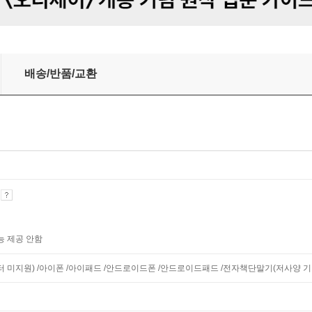
배송/반품/교환
기
능 제공 안함
니터 미지원) /아이폰 /아이패드 /안드로이드폰 /안드로이드패드 /전자책단말기(저사양 기기 