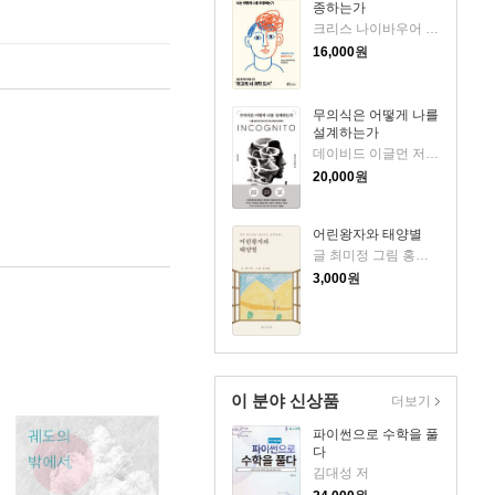
종하는가
크리스 나이바우어 저/김윤종 역
16,000
원
무의식은 어떻게 나를
설계하는가
데이비드 이글먼 저/김승욱 역
20,000
원
어린왕자와 태양별
글 최미정 그림 홍예림 저
3,000
원
이 분야 신상품
더보기
파이썬으로 수학을 풀
다
김대성 저