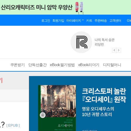
로그인
회원가입
마이페이지
카트
주문/배송
고객센터
Gl
쿠폰받기
단독선출간
eBook필기방법
eBook리더기
디지털머니
기
?
[ EPUB ]