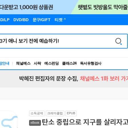
D/LP
DVD/BD
문구
/GIFT
티켓
장안내
채널예스
사락
예스펀딩
클래스24
독서유형검사
RBTI Lab
독서유형검사
박혜진 편집자의 문장 수집,
채널예스 1화 보러 가
소득공제
크레마클럽
EPUB
탄소 중립으로 지구를 살리자고
eBook