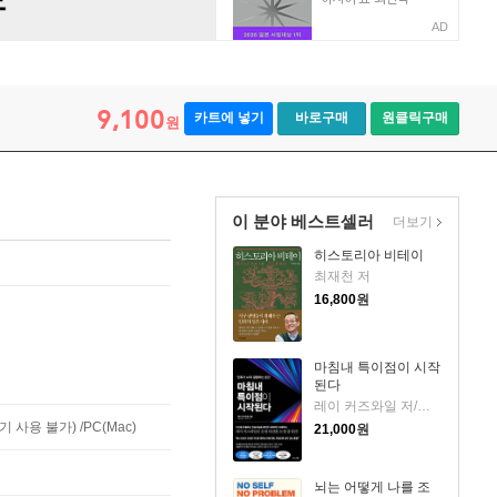
AD
9,100
카트에 넣기
바로구매
원클릭구매
원
이 분야 베스트셀러
더보기
히스토리아 비테이
최재천 저
16,800
원
마침내 특이점이 시작
된다
레이 커즈와일 저/이충호 역/장대익 감수
사용 불가) /PC(Mac)
21,000
원
뇌는 어떻게 나를 조