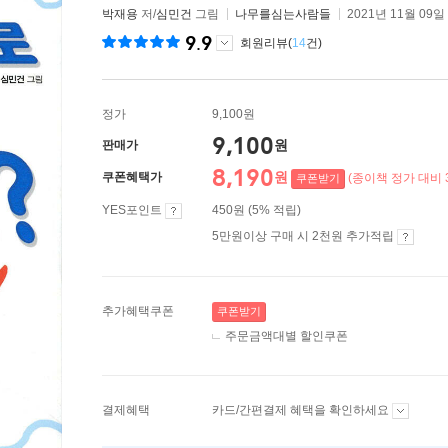
박재용
저/
심민건
그림
나무를심는사람들
2021년 11월 09일
9.9
회원리뷰(
14
건)
정가
9,100원
9,100
원
판매가
8,190
원
쿠폰혜택가
(종이책 정가 대비 
쿠폰받기
YES포인트
450원 (5% 적립)
5만원이상 구매 시 2천원 추가적립
추가혜택쿠폰
쿠폰받기
주문금액대별 할인쿠폰
결제혜택
카드/간편결제 혜택을 확인하세요