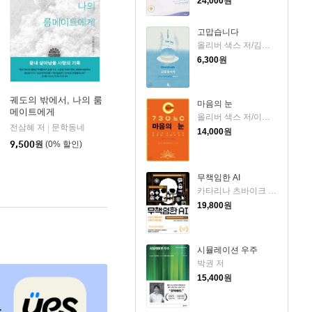
24,000
원
고맙습니다
올리버 색스 저/김명남 역
6,300
원
궤도의 밖에서, 나의 룸
마음의 눈
메이트에게
올리버 색스 저/이민아 역
전삼혜 저
문학동네
|
14,000
원
9,500
원
(0% 할인)
무책임한 AI
카타리나 츠바이크 저/유영미 역
19,800
원
시뮬레이션 우주
박권 저
15,400
원