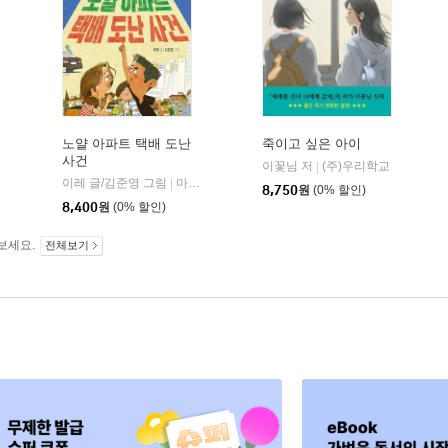
노얄 아파트 택배 도난
죽이고 싶은 아이
사건
이꽃님 저
(주)우리학교
|
이레 글/김준영 그림
마주별
|
8,750
원
(0% 할인)
8,400
원
(0% 할인)
보세요.
전체보기