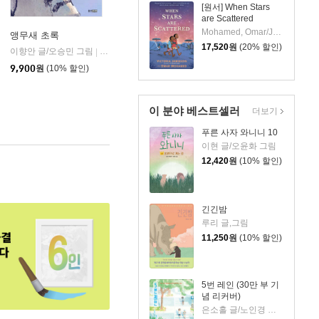
[원서] When Stars
are Scattered
Mohamed, Omar/Jamieson, Victoria(ILL)
앵무새 초록
17,520
원
(20% 할인)
이향안 글/오승민 그림
웅진주니어
|
9,900
원
(10% 할인)
이 분야 베스트셀러
더보기
푸른 사자 와니니 10
이현 글/오윤화 그림
12,420
원
(10% 할인)
긴긴밤
루리 글,그림
11,250
원
(10% 할인)
5번 레인 (30만 부 기
념 리커버)
은소홀 글/노인경 그림