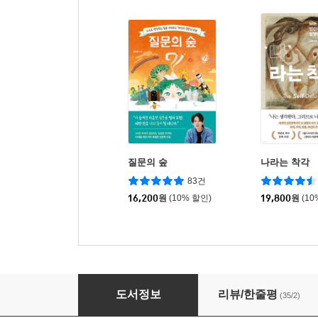
질문의 숲
나라는 착각
83건
16,200
원
(10% 할인)
19,800
원
(10
별들이 흩어질 때
도서정보
리뷰/한줄평
(35/2)