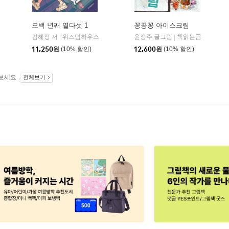
오백 년째 열다섯 1
꽁꽁꽁 아이스크림
김혜정 저
위즈덤하우스
윤정주 글그림
책읽는곰
|
|
11,250
원
(10% 할인)
12,600
원
(10% 할인)
보세요.
전체보기