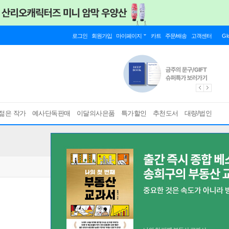
로그인
회원가입
마이페이지
카트
주문/배송
고객센터
Gl
젊은 작가
예사단독판매
이달의사은품
특가할인
추천도서
대량/법인