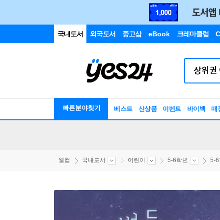
국내도서
외국도서
중고샵
eBook
크레마클럽
C
빠른분야찾기
베스트
신상품
이벤트
바이백
매
웰컴
국내도서
어린이
5-6학년
5-