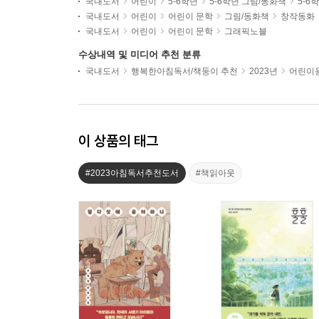
국내도서
어린이
5-6학년
5-6학년 그림/동화책
5-6
국내도서
어린이
어린이 문학
그림/동화책
창작동화
국내도서
어린이
어린이 문학
그래픽노블
수상내역 및 미디어 추천 분류
국내도서
행복한아침독서/책둥이 추천
2023년
어린이용
이 상품의 태그
#2023아침독서추천도서
#책읽아웃