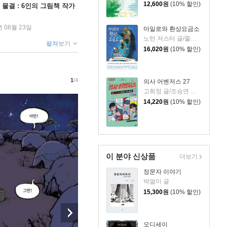
12,600
원
(10% 할인)
 물결 : 6인의 그림책 작가
년 08월 23일
마일로와 환상요금소
노턴 저스터 글/줄스 파이퍼 그림/김난령 역
펼쳐보기
16,020
원
(10% 할인)
1
/4
의사 어벤저스 27
고희정 글/조승연 그림/류정민 감수
14,220
원
(10% 할인)
이 분야 신상품
더보기
정문자 이야기
박멀미 글
15,300
원
(10% 할인)
오디세이