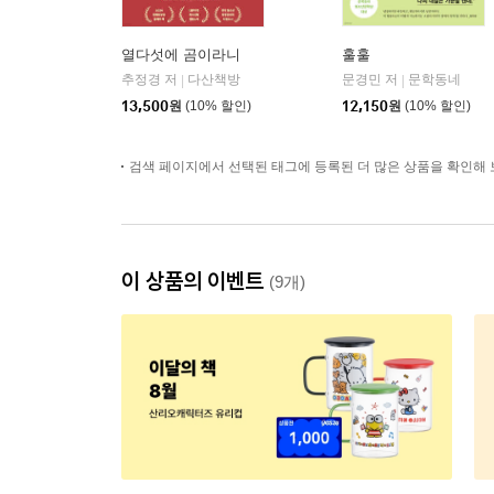
열다섯에 곰이라니
훌훌
추정경 저
다산책방
문경민 저
문학동네
|
|
13,500
원
(10% 할인)
12,150
원
(10% 할인)
검색 페이지에서 선택된 태그에 등록된 더 많은 상품을 확인해 
이 상품의 이벤트
(9개)