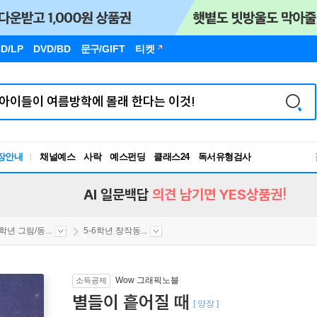
D/LP
DVD/BD
문구
/GIFT
티켓
장안내
채널예스
사락
예스펀딩
클래스24
독서유형검사
RBTI Lab
독서유형검사
AI 일문백답
의견 남기면 YES상품권!
6학년 그림/동...
5-6학년 창작동...
Wow 그래픽노블
소득공제
별들이 흩어질 때
[ 양장 ]