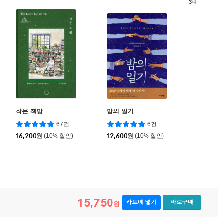
3
/4
작은 책방
밤의 일기
67건
6건
16,200
원
(10% 할인)
12,600
원
(10% 할인)
15,750
카트에 넣기
바로구매
원