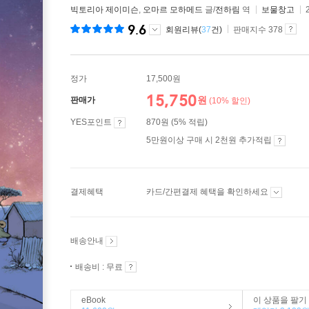
빅토리아 제이미슨
,
오마르 모하메드
글/
전하림
역
보물창고
9.6
회원리뷰(
37
건)
판매지수 378
정가
17,500원
15,750
원
판매가
(10% 할인)
YES포인트
870원 (5% 적립)
5만원이상 구매 시 2천원 추가적립
결제혜택
카드/간편결제 혜택을 확인하세요
배송안내
배송비 : 무료
eBook
이 상품을 팔기