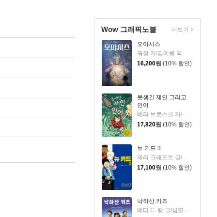
Wow 그래픽노블
더보기
오아시스
궈징 저/김예원 역
16,200
원
(10% 할인)
못생긴 제인 그리고
인어
베라 브로스골 저/조고은 역
17,820
원
(10% 할인)
뉴 키드 3
제리 크래프트 글/조고은 역
17,100
원
(10% 할인)
낙하산 키즈
베티 C. 탕 글/심연희 역