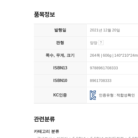
품목정보
발행일
2021년 12월 20일
판형
양장
쪽수, 무게, 크기
264쪽 | 606g | 140*210*24
ISBN13
9788961708333
ISBN10
8961708333
KC인증
인증유형 : 적합성확인
관련분류
카테고리 분류