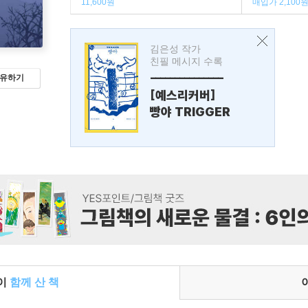
11,600원
매입가 2,100
김은성 작가
친필 메시지 수록
---------------
유하기
[예스리커버]
빵야 TRIGGER
들이
함께 산 책