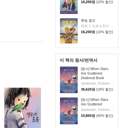
16,200
원
(10% 할인)
햇빛 캠프
재럿 J. 크로소치카 저/조고은 역
16,200
원
(10% 할인)
이 책의 원서/번역서
[원서] When Stars
Are Scattered:
(National Book
Award Finalist)
Jamieson, Victoria / Mohamed, Omar / Jamieson, Victoria
36,620
원
(18% 할인)
[원서] When Stars
Are Scattered
Jamieson, Victoria / Mohamed, Omar / Jamieson, Victoria
10,800
원
(40% 할인)