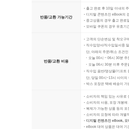
출고 완료 후 10일 이내의 
디지털 콘텐츠인 eBook의 
반품/교환 가능기간
중고상품의 경우 출고 완료일
모바일 쿠폰의 경우 유효기간(
고객의 단순변심 및 착오구
직수입양서/직수입일서중 일
단, 아래의 주문/취소 조건인
오늘 00시 ~ 06시 30분 
반품/교환 비용
오늘 06시 30분 이후 주문
직수입 음반/영상물/기프트 
단, 당일 00시~13시 사이
박스 포장은 택배 배송이 가
소비자의 책임 있는 사유로 
소비자의 사용, 포장 개봉에 
복제가 가능한 상품 등의 포장을 
소비자의 요청에 따라 개별
디지털 컨텐츠인 eBook, 
eBook 대여 상품은 대여 기