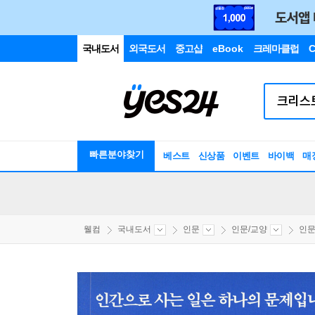
국내도서
외국도서
중고샵
eBook
크레마클럽
C
빠른분야찾기
베스트
신상품
이벤트
바이백
매
웰컴
국내도서
인문
인문/교양
인