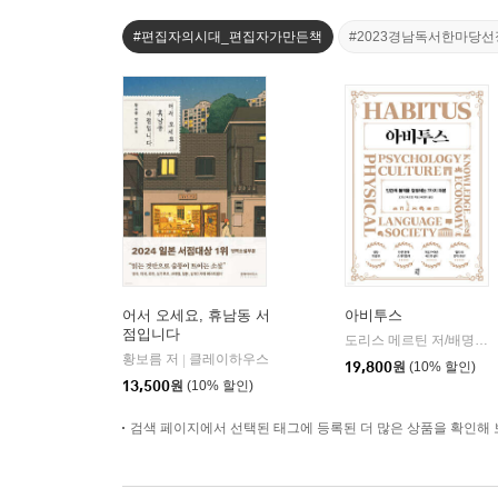
#편집자의시대_편집자가만든책
#2023경남독서한마당
어서 오세요, 휴남동 서
아비투스
점입니다
도리스 메르틴 저/배명자 역
황보름 저
클레이하우스
|
19,800
원
(10% 할인)
13,500
원
(10% 할인)
검색 페이지에서 선택된 태그에 등록된 더 많은 상품을 확인해 