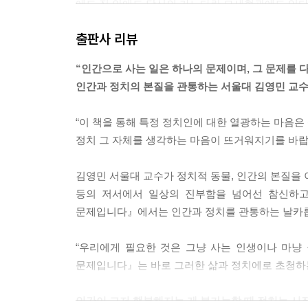
에도 집 안에도 당신의 가느다란 모세혈관에도 있다.
--- p.23~24
출판사 리뷰
바로 그 투표 행위를 통해서 엄청난 일이 벌어진다.
“인간으로 사는 일은 하나의 문제이며, 그 문제를 
자신의 생존과 안위만을 위해 동분서주하던 인간들
인간과 정치의 본질을 관통하는 서울대 김영민 교수
한 것이다. 국가권력을 창출하고자 투표장에 간 순
--- p.109
“이 책을 통해 특정 정치인에 대한 열광하는 마음은 
정치 그 자체를 생각하는 마음이 뜨거워지기를 바랍
자신과는 다른 방식으로 같은 대상을 바라보는 흑
윤리의 빛이 깃든다면 바로 이 지점에서다. 이 사회
김영민 서울대 교수가 정치적 동물, 인간의 본질을 
통해서라기보다는 아마 이러한 윤리의 빛을 통해서
등의 저서에서 일상의 진부함을 넘어선 참신하고
--- p.222
문제입니다』에서는 인간과 정치를 관통하는 날카롭
인간은 신이 아니고 세상은 천국이 아니다. 세상은 
“우리에게 필요한 것은 그냥 사는 인생이나 마냥
로 재구성해볼 수 있어야 한다. 물어야 한다. 이 
문제입니다』는 바로 그러한 삶과 정치에로 초청하는
개선을 도모할 수 있다.
--- p.253
인간이 그저 행복해지는 게 불가능할 때 정치는 시