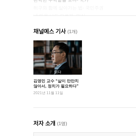
허구와 함께 살아가는 법- 국민주권
내 마음 나도 모르게- 민심
채널예스 기사
2부 열광과 냉소 사이에서
(1개)
정치적 열광과 냉소 사이에서- 정치 참여의 스펙트
무도회와 대의정치- 선거
투표할 때 일어나는 일- 투표
원본은 없다- 대의정치
읽다
위대한 리더는 좇지 않고 바라본다- 정치 리더십
김영민 교수 “삶이 만만치
않아서, 정치가 필요하다”
그리고 사람들의 마음 풍경이 바뀌었다- 정치 연설
2021년 11월 11일
어떤 검사의 정치- 법
괴수물을 심각하게 바라보다 보면- 국제 관계
3부 정치는 거기에 없고, 어디에나 있다
저자 소개
(1명)
장소는 우리를 상상하게 한다- 공간