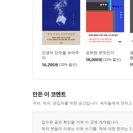
못난 이의 정치- 중앙과 지방
두 도시의 비 오는 풍경- 신분
5부 생각의 공화국
문제를 어떻게 해결할 것인가- 한국 사회
새로운 서사를 찾아서- 1980년대 운동권 세대
인생의 단맛을 보여주
공부란 무엇인가
인간은 언제 변하는가- 예술적 정치
마
18,000
원
(10% 할인)
16,200
원
(10% 할인)
1
정치인은 잘 씻어야 한다- 심미적 정치
스탠딩 코미디를 본다는 것은- 관제 성공담을 넘어
새로운 사회계약을 찾아서- 사회계약
선진국의 환상을 넘어서- 생각의 공동체
만든 이 코멘트
저자, 역자, 편집자를 위한 공간입니다. 독자들에게 전하고
에필로그- 인간은 정치적 동물이라는데
접수된 글은 확인을 거쳐 이 곳에 게재됩니다.
독자 분들의 리뷰는 리뷰 쓰기를, 책에 대한 문의는 1: