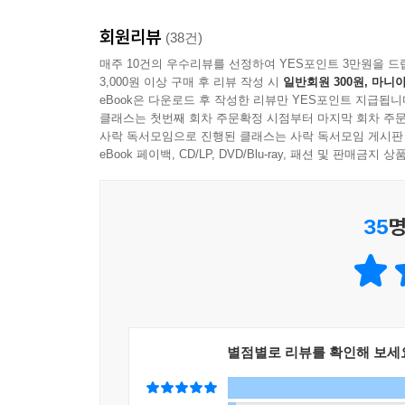
여기에 쉽고 확실한 답은 없다. 오히려 쉬운 답이 
회원리뷰
싫어하건 좋아하건, 타인과 더불어 살아가야 하는
(38건)
거대한 음모가가 존재하고 그 음모가만 없애면 되는 
있기 때문이다. 정치는 바로 그 운명을 사랑하는 법
매주 10건의 우수리뷰를 선정하여 YES포인트 3만원을 드
사람은 무관하다고 이야기하는 사람, 막연하게 이건 
3,000원 이상 구매 후 리뷰 작성 시
일반회원 300원, 마니아
있는 문제는 흔치 않기 때문에 ‘정치’가 존재한다고
한다. 모든 대안은 그 나름의 부작용이 있다는 걸 
eBook은 다운로드 후 작성한 리뷰만 YES포인트 지급됩니
고 있는 사람, 일시에 모든 문제를 해결할 수는 없
클래스는 첫번째 회차 주문확정 시점부터 마지막 회차 주문
“삶이 쉽지 않은 이유는 타인과 더불어 살아야 하는
사락 독서모임으로 진행된 클래스는 사락 독서모임 게시판
해주려는 사람 말을 경청해야 한다.
이 사회에서 책임 있는 인간으로 산다는 것은 가능
eBook 페이백, CD/LP, DVD/Blu-ray, 패션 및 판매금
--- p.259
정치는 어디에 있는가? 정치는 어디에나 있다
35
명
김영민 교수는 책 전반에서 정치란 무엇인지, 정
근본적으로 바꿔낼 수 있는 정치의 가능성에 대해 
“정치가 어디 있냐고? 어느 날 눈을 떠보니 이 세
힘으로 할 수 있는 것은 없고, 다른 사람과 함께하려
별점별로 리뷰를 확인해 보세
필요하고, 권력 남용을 막으려니 자유가 필요하고, (.