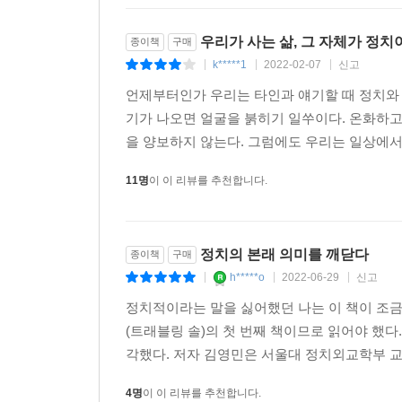
김영민 교수는 책 말미에서 다음과 같이 이야기한다
우리가 사는 삶, 그 자체가 정치
종이책
구매
다음 대통령이 누가 될지 궁금해서 역술원을 찾는
k*****1
2022-02-07
신고
|
|
|
반응하기 전에 생각하는 시민, 질문하는 시민이 되
언제부터인가 우리는 타인과 얘기할 때 정치와
기가 나오면 얼굴을 붉히기 일쑤이다. 온화하고
“생각은 침잠이 아니라 모험이며, 그것이야말로 
을 양보하지 않는다. 그럼에도 우리는 일상에서
단순히 반응하는 일을 넘어, 타성에 젖지 않은 채,
11명
이 이 리뷰를 추천합니다.
정치의 본래 의미를 깨닫다
종이책
구매
h*****o
2022-06-29
신고
|
|
|
정치적이라는 말을 싫어했던 나는 이 책이 조
(트래블링 솔)의 첫 번째 책이므로 읽어야 했
각했다. 저자 김영민은 서울대 정치외교학부 교
4명
이 이 리뷰를 추천합니다.