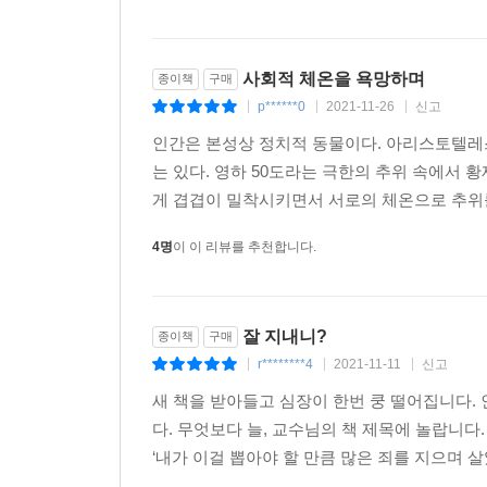
사회적 체온을 욕망하며
종이책
구매
p******0
2021-11-26
신고
|
|
|
인간은 본성상 정치적 동물이다. 아리스토텔레
는 있다. 영하 50도라는 극한의 추위 속에서 황
게 겹겹이 밀착시키면서 서로의 체온으로 추위를
4명
이 이 리뷰를 추천합니다.
잘 지내니?
종이책
구매
r********4
2021-11-11
신고
|
|
|
새 책을 받아들고 심장이 한번 쿵 떨어집니다.
다. 무엇보다 늘, 교수님의 책 제목에 놀랍니
‘내가 이걸 뽑아야 할 만큼 많은 죄를 지으며 살