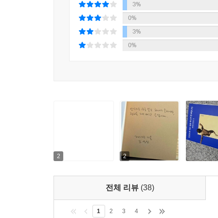
당연해 보이던 것이 더 이상 당연해 보이지 않을 때
3%
0%
당연해 보이던 것이 더 이상 당연해 보이지 않을 
3%
정치는 시작된다고 저자는 이야기한다. 책은 정치의 
0%
더불어 살아야 하는 정치적 동물, 인간이 마주해야 
“짙어진 풀냄새를 맡으면서 아무도 없는 산책길
도모하다가 일생을 마치는 일은 얼마나 유혹적인
단호하게 말한다. “우리 아테네 사람들은 공적
간주한다.”“
선거라는 이벤트를 통해서 정치적 열망을 실현하는
거리가 먼 이야기라고 생각했던 이들, 정치라고 
2
2
자리를 생각해볼 기회를 제공해줄 것이다. 이 책을
삶을 어떻게 바꿀 수 있을지, 그리고 이를 위해 어
전체 리뷰
(38)
생각하는 시민, 질문하는 시민의 공화국
1
2
3
4