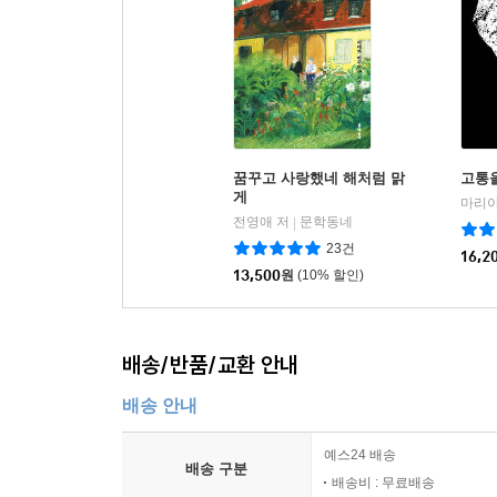
꿈꾸고 사랑했네 해처럼 맑
고통을
게
마리아
전영애 저
문학동네
|
23건
16,2
13,500
원
(10% 할인)
배송/반품/교환 안내
배송 안내
예스24 배송
배송 구분
배송비 : 무료배송