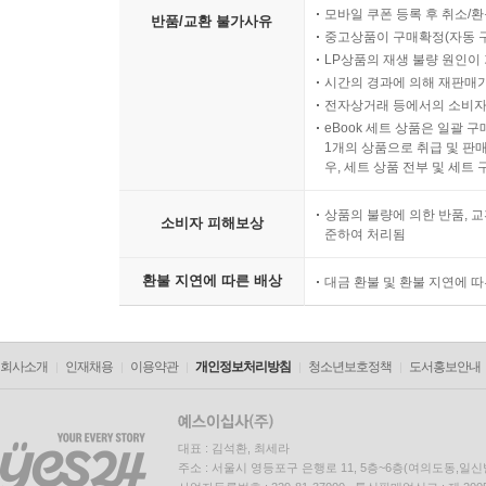
모바일 쿠폰 등록 후 취소/환
반품/교환 불가사유
중고상품이 구매확정(자동 
LP상품의 재생 불량 원인이 기
시간의 경과에 의해 재판매가
전자상거래 등에서의 소비자
eBook 세트 상품은 일괄 
1개의 상품으로 취급 및 판매
우, 세트 상품 전부 및 세트
상품의 불량에 의한 반품, 교
소비자 피해보상
준하여 처리됨
환불 지연에 따른 배상
대금 환불 및 환불 지연에 
회사소개
인재채용
이용약관
개인정보처리방침
청소년보호정책
도서홍보안내
대표 : 김석환, 최세라
주소 : 서울시 영등포구 은행로 11, 5층~6층(여의도동,일신