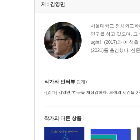
저 :
김영민
누군가 이 나라를 몸에 비유한다면- 정치적 비유
어디에서 와서 어디로 가는가- 시대의 동선, 동선의
두 편의 서핑 영화- 현실도피
서울대학교 정치외교학부
갱 영화와 교차편집- 성과 속
연구를 하고 있으며, 그 연장
상처받은 이의 고통과 영광- 공감
ught》(2017)와 
식물이 질주한다- 보통 사람들
(2021)를 출간했다. 
4부 가장 좋은 것은 아직 오지 않았다
괴물이냐 활력이냐- 다민족 사회
작가와 인터뷰
(2개)
사랑은 어디에- 동성애
[읽다]
김영민 “한국을 재점검하자, 모색의 시간을 가
내가 소풍 나온 강아지 새끼인 줄 아느냐- 여성
낳을 것인가, 말 것인가- 인구
21세기 서울 풍경- 아파트
작가의 다른 상품
언젠가 더러운 잠에서 깨어날 수 있다면- 윤리
형님과 아우의 세계를 넘어서- 유사 가족의 사회
판데믹 시대의 국가- 전염병과 국가