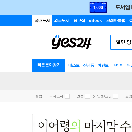
국내도서
외국도서
중고샵
eBook
크레마클럽
C
빠른분야찾기
베스트
신상품
이벤트
바이백
매
웰컴
국내도서
인문
인문/교양
교양