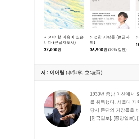
지켜야 할 마음이 있습
의젓한 사람들 (큰글자
니다 (큰글자도서)
책)
1
37,000
원
36,900
원
(10% 할인)
저 :
이어령
(李御寧, 호:凌宵)
1933년 충남 아산에서
를 취득했다. 서울대 재
당시 문단의 거장들을 비
[한국일보], [중앙일보],