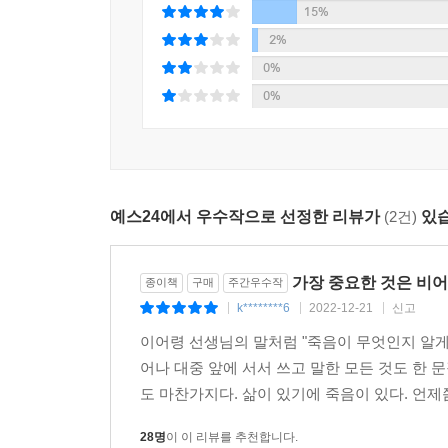
15%
스승 이어령은 우리에게 자신의 죽음이 끝을 의미하는
오래 사는 셈”이라고……. 글을 쓰고 말하는 것이 
2%
쓰는” 다음이 있다며, 현재 자신에게 벌어진 “모든
0%
0%
스승은 “죽음이 무엇인지 알려주기 위해” “생사를 
“자기만의 무늬”를 찾아 헤매는 이들을 위해 자신의
존재”하길 바라는 이런 스승과 함께라면 어쩌면 우리는
예스24에서 우수작으로 선정한 리뷰가
(2건)
있습
“마지막을 써내려가는 지금까지 나는 이 책의 운명
가슴에 안기는 마지막 꽃 한 송이로 기억되면 좋겠다
_「작별인사」에서
가장 중요한 것은 비
종이책
구매
주간우수작
k********6
2022-12-21
신고
|
|
|
이어령 선생님의 말처럼 "죽음이 무엇인지 알게
어나 대중 앞에 서서 쓰고 말한 모든 것도 한 
도 마찬가지다. 삶이 있기에 죽음이 있다. 언제