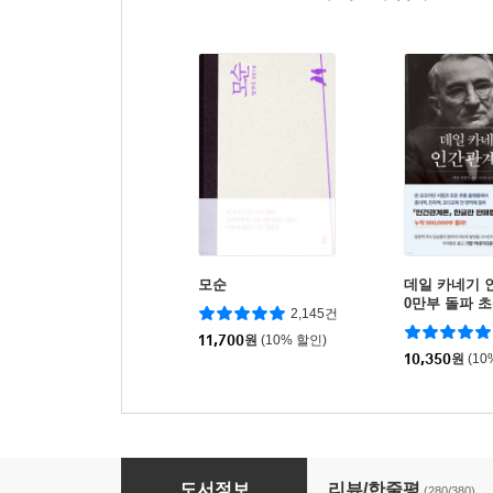
모순
데일 카네기 
0만부 돌파 
2,145건
역본)
11,700
원
(10% 할인)
10,350
원
(10
이어령의 마지막 수업
도서정보
리뷰/한줄평
(280/380)