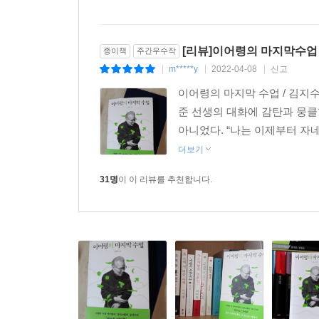
28명
이 이 리뷰를 추천합니다.
[리뷰]이어령의 마지막수업
종이책
주간우수작
m*****y
2022-04-08
신고
|
|
|
이어령의 마지막 수업 / 김지
준 선생의 대화에 감탄과 뭉클
아니었다. “나는 이제부터 자네
더보기
31명
이 이 리뷰를 추천합니다.