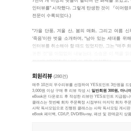
7천여 개 이상의 댓글이 달리며 큰 화제를 모았고,
인터뷰를” 시작했다. 그렇게 탄생한 것이 『이어령의
정작 나는 선생님과 나의 대화가 어떻게 흘러갈지 알
전문이 수록되었다.)
로서 그는 항상 용기백배했고, 듣고 정리하는 자로서
을 줄 거라 믿었고, 그는 내가 가장 ‘촉촉한’ 이어령
“가을 단풍, 겨울 산, 봄의 매화, 그리고 여름
--- p.241
‘죽음’이란 벗을 소개하며, “남아 있는 세대를 위
인터뷰를 취소해야 할 때도 있었지만, 그는 “매주 화
“바다에 일어나는 파도를 보게. 파도는 아무리 높게
귀한 것”을 아낌없이 내놓는다. 스승은 이 책을 
이기에 바다는 한 번도 그 수평이라는 걸 가져본 적이
자신의 “유언”처럼 남을 이 책을 완성했다.
직이는 파도였으나, 모두가 평등한 수평으로 돌아간다
회원리뷰
“나는 이제부터 자네와 아주 중요한 이야기를 시
(280건)
--- p.291
이해하겠나? 어둠의 팔뚝을 넘어뜨리고 받은 전리품
매주 10건의 우수리뷰를 선정하여 YES포인트 3만원을 드
3,000원 이상 구매 후 리뷰 작성 시
일반회원 300원, 마니아
_「다시, 라스트 인터뷰」에서
eBook은 다운로드 후 작성한 리뷰만 YES포인트 지급됩니
클래스는 첫번째 회차 주문확정 시점부터 마지막 회차 주문
“이 책은 죽음 혹은 삶을 묻는
사락 독서모임으로 진행된 클래스는 사락 독서모임 게시판
애잔한 질문에 대한 아름다운 답이다.”
eBook 페이백, CD/LP, DVD/Blu-ray, 패션 및 판매금
삶과 죽음 속 사랑, 용서, 종교, 과학, 꿈, 돈 