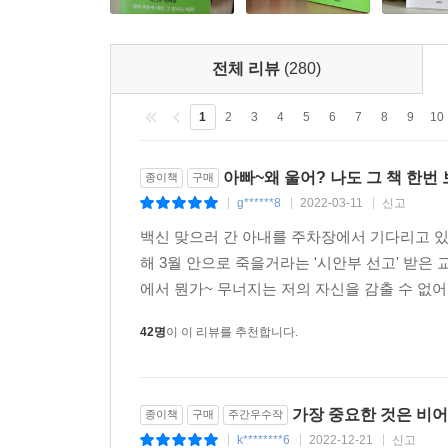
전체 리뷰
(280)
1
2
3
4
5
6
7
8
9
10
아빠~왜 울어? 나도 그 책 한번
종이책
구매
g******8
2022-03-11
신고
|
|
|
백신 맞으러 간 아내를 주차장에서 기다리고 있을
해 3월 안으로 죽을거라는 '시안부 선고' 받은
에서 뭔가~ 무너지는 저의 자신을 감출 수 없어
42명
이 이 리뷰를 추천합니다.
가장 중요한 것은 비
종이책
구매
주간우수작