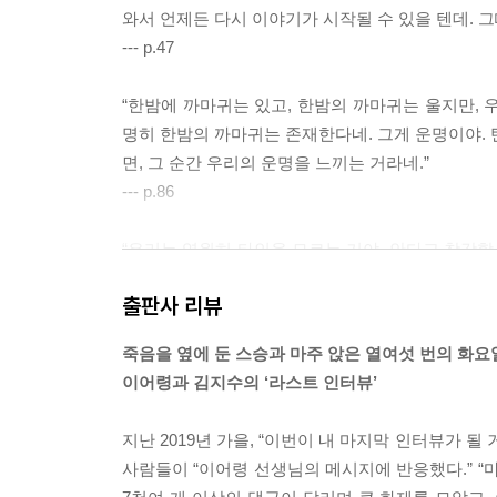
와서 언제든 다시 이야기가 시작될 수 있을 텐데. 
--- p.47
“한밤에 까마귀는 있고, 한밤의 까마귀는 울지만, 
명히 한밤의 까마귀는 존재한다네. 그게 운명이야. 탄
면, 그 순간 우리의 운명을 느끼는 거라네.”
--- p.86
“우리는 영원히 타인을 모르는 거야. 안다고 착각할
내가 될 수 없고 나는 어머니가 될 수 없어. 목숨보
출판사 리뷰
런데 우리는 마치 그렇지 않은 것처럼 위선을 떨지. ‘
--- p.120
죽음을 옆에 둔 스승과 마주 앉은 열여섯 번의 화요
이어령과 김지수의 ‘라스트 인터뷰’
“죽기 직전, 눈앞에는 인생이 파노라마 필름처럼 펼
“아닐세. 인생은 파노라마가 아니야. 한 커트의 프
지난 2019년 가을, “이번이 내 마지막 인터뷰가 
레임에서 관찰이 이뤄지고, 관계가 이뤄져. 찍지 못한
사람들이 “이어령 선생님의 메시지에 반응했다.” 
--- p.155~156