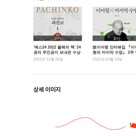
4. 그래서 외로웠네
운 나쁜 사람은 이 세상에 태어나지 못해 / 지혜의 
5. 고아의 감각이 우리를 나아가게 한다
읽다
읽다
'예스24 2022 올해의 책' 24
故이어령 인터뷰집 『이
권의 주인공이 보내온 수상
령의 마지막 수업』 2주 
솔로몬이라는 바보, 바보들의 거짓말 / 아직도 ‘모
소감
속 1위
2022년 12월 06일
2022년 03월 10일
거슬러라
6. 손잡이 달린 인간, 손잡이가 없는 인간
상세 이미지
‘케이스 바이 케이스’에 진실이 있다 / 나는 타인의 
7. 파뿌리의 지옥, 파뿌리의 천국
어쩌면 우리는 모두 파 뿌리 / 구구단은 무조건 외울 