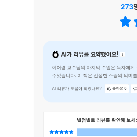
273
스승이기에 전할 수 있는 지혜들로 가득하다. 그는
물음에 은유와 비유로 가득한 답을 내놓으며, “죽음
“무엇보다 스승은 내게 죽음이 생의 한가운데 있다는
교실 사이, 매미 떼의 울음이 끊긴 그 순간…… 우
죽음을 한여름의 태양 아래로 가져와 빛으로 일광욕
AI가 리뷰를 요약했어요!
_「프롤로그」에서
이어령 교수님의 마지막 수업은 독자에게 
또한, 스승은 “유언의 레토릭”으로 가득한 수많은
주었습니다. 이 책은 진정한 스승의 의미를
커트인지, 왜 인간은 타인에 의해 바뀔 수 없는지”
이어령 교수님은 사람의 마음
이야기하기도 한다.
AI 리뷰가 도움이 되었나요?
좋아요
0
“나 절대로 안 죽는다.
언제나 네가 필요할 때 네 곁에서 글 쓰고 말할 거야.
자기만의 길을 찾아 떠난 이들에게
별점별로 리뷰를 확인해 보세
스승이 전하는 담담한 위로