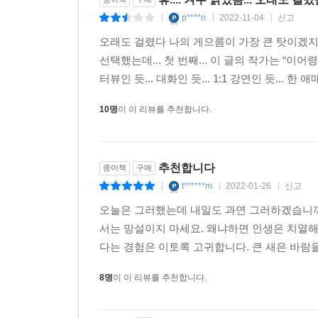
휴.... 겨우 읽었음... 오래도 걸렸음
종이책
구매
p****n
2022-11-04
신고
|
|
|
오래도 걸렸다 나의 게으름이 가장 큰 탓이겠지만.
선택했는데... 첫 번째... 이 글의 작가는 “
터뷰인 듯... 대화인 듯... 1:1 강연인 듯... 한 
10명
이 이 리뷰를 추천합니다.
추천합니다
종이책
구매
t******m
2022-01-26
신고
|
|
|
오늘은 그러했는데 내일도 과연 그러하겠습니까
서는 망설이지 마세요. 왜냐하면 인생은 치열해
다는 경험은 이토록 고귀합니다. 큰 새은 바람을
8명
이 이 리뷰를 추천합니다.