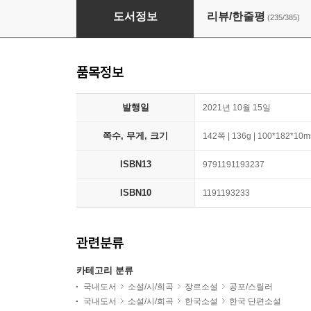
아홉수 가위
도서정보
리뷰/한줄평
(235/385)
품목정보
발행일
2021년 10월 15일
쪽수, 무게, 크기
142쪽 | 136g | 100*182*10
ISBN13
9791191193237
ISBN10
1191193233
관련분류
카테고리 분류
국내도서
소설/시/희곡
장르소설
공포/스릴러
국내도서
소설/시/희곡
한국소설
한국 단편소설