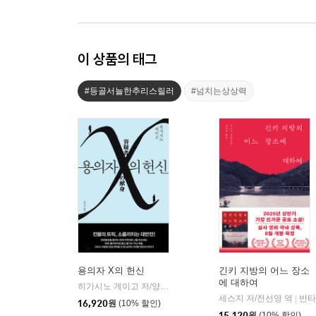
이 상품의 태그
#등골서늘한추리스릴러
#넘치는상상력
용의자 X의 헌신
긴키 지방의 어느 장소
에 대하여
히가시노 게이고 저/양억관 역
재인
|
세스지 저/전선영 역
반타
|
16,920
원
(10% 할인)
15,120
원
(10% 할인)