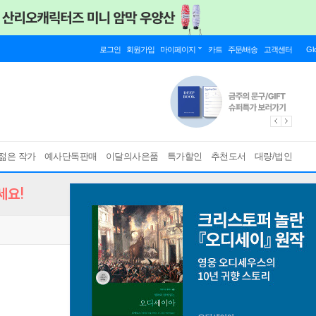
로그인
회원가입
마이페이지
카트
주문/배송
고객센터
Gl
젊은 작가
예사단독판매
이달의사은품
특가할인
추천도서
대량/법인
세요!