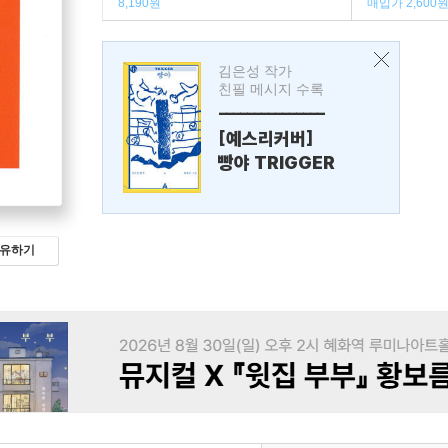
8,190원
매입가 2,600
김은성 작가
친필 메시지 수록
---------------
[예스리커버]
빵야 TRIGGER
유하기