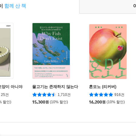
들이
함께 산 책
모양이 아니야
물고기는 존재하지 않는다
혼모노 (리커버)
25건
1,710건
916건
% 할인)
15,300
원
(10% 할인)
16,200
원
(10% 할인)