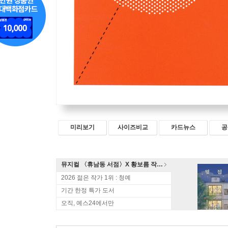
미리보기
사이즈비교
카드뉴스
공
뮤지컬 〈휴남동 서점〉X 황보름 작가 북토크
2026 젊은 작가 1위 : 청예
기간 한정 특가 도서
오직, 예스24에서만