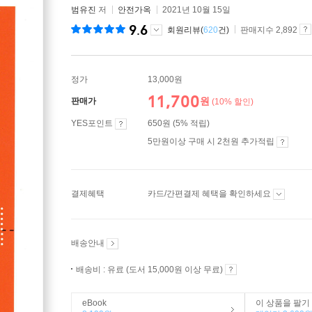
범유진
저
안전가옥
2021년 10월 15일
9.6
회원리뷰(
620
건)
판매지수 2,892
정가
13,000원
11,700
원
판매가
(10% 할인)
YES포인트
650원 (5% 적립)
5만원이상 구매 시 2천원 추가적립
결제혜택
카드/간편결제 혜택을 확인하세요
배송안내
배송비 : 유료 (도서 15,000원 이상 무료)
eBook
이 상품을 팔기