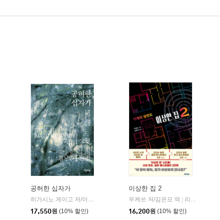
공허한 십자가
이상한 집 2
히가시노 게이고 저/이선희 역
자음과모음
우케쓰 저/김은모 역
리드비(READbie)
|
|
17,550
원
(10% 할인)
16,200
원
(10% 할인)