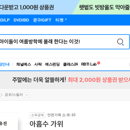
D/LP
DVD/BD
문구
/GIFT
티켓
독서유형검사
장안내
채널예스
사락
예스펀딩
클래스24
RBTI Lab
독서유형검사
주말에는 더욱 알뜰하게!
최대 2,000원 상품권 받으
공포/스릴러
안전가옥 쇼-트-10
소득공제
아홉수 가위