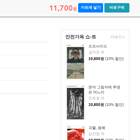
11,700
카트에 넣기
바로구매
원
안전가옥 쇼-트
더보기
오프사이드
김미조 저
10,800
원
(10% 할인)
문어 그림자에 루명
쓴 며느리
오유경 저
10,800
원
(10% 할인)
괴물, 용혜
김진영 저