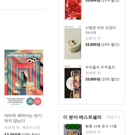
10,800
원
(10% 할인)
사랑은 하트 모양이
아니야
김효인 저
10,800
원
(10% 할인)
우리들의 우주열차
최해린 저
10,800
원
(10% 할인)
악마의 계약서는 만기
이 분야 베스트셀러
더보기
되지 않는다
빵충 사육 준수 사항
리러하 저
팩토리나인
|
김혜영 저
13,050
원
(10% 할인)