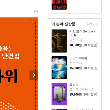
1
/4
이 분야 신상품
더보기
시간 표류 (Temporal
Drift)
권진오 저
18,000
원
(10% 할인)
굿나이트메어
전건우 저
15,300
원
(10% 할인)
올라야
로버트 루이스 스티븐슨 등저/장용준 역
15,300
원
(10% 할인)