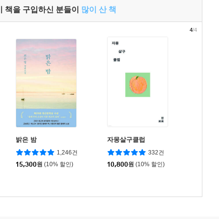
이 책을 구입하신 분들이
많이 산 책
4
/4
밝은 밤
자몽살구클럽
1,246건
332건
15,300
원
(10% 할인)
10,800
원
(10% 할인)