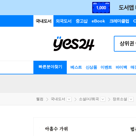
국내도서
외국도서
중고샵
eBook
크레마클럽
C
빠른분야찾기
베스트
신상품
이벤트
바이백
매
웰컴
국내도서
소설/시/희곡
장르소설