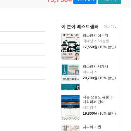
원
이 분야 베스트셀러
더보기
최소한의 삼국지
최태성 저/이성원 감수
17,550
원
(10% 할인)
최소한의 세계사
이다지 저
20,700
원
(10% 할인)
나는 오늘도 유물과
대화하러 간다
서헌강 저
19,800
원
(10% 할인)
지리의 기원