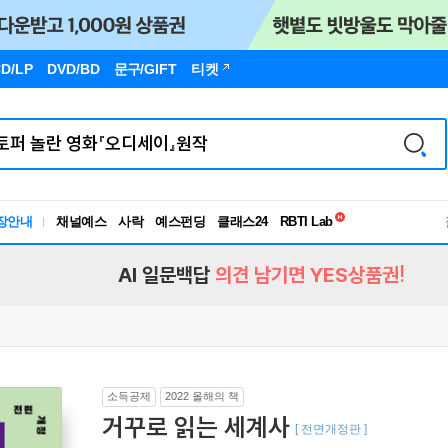
D/LP
DVD/BD
문구
/GIFT
티켓
독서유형검사
RBTI Lab
장안내
채널예스
사락
예스펀딩
클래스24
독서유형검사
AI 일문백답
의견 남기면 YES상품권!
소득공제
2022 올해의 책
거꾸로 읽는 세계사
[ 전면개정판 ]