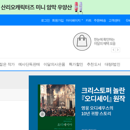
로그인
회원가입
마이페이지
카트
주문/배송
고객센터
Gl
젊은 작가
예사단독판매
이달의사은품
특가할인
추천도서
대량/법인