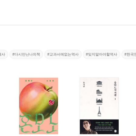
계사
#다시만난나의책
#교과서에없는역사
#잊지말아야할역사
#한국