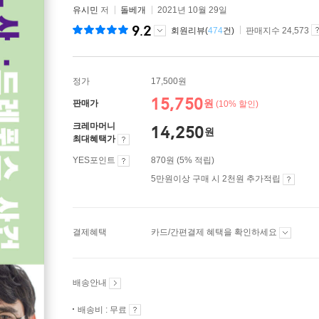
유시민
저
돌베개
2021년 10월 29일
9.2
회원리뷰(
474
건)
판매지수 24,573
정가
17,500원
15,750
원
판매가
(10% 할인)
크레마머니
14,250
원
최대혜택가
YES포인트
870원 (5% 적립)
5만원이상 구매 시 2천원 추가적립
결제혜택
카드/간편결제 혜택을 확인하세요
배송안내
배송비 : 무료