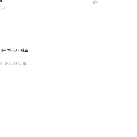
크
상시
진시
읽는 한국사 세트
스
2025년 05월 15일
|