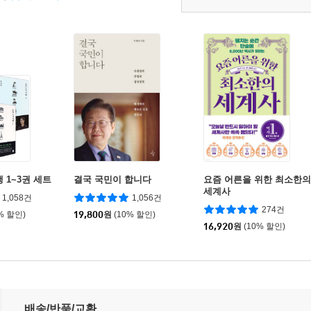
 1~3권 세트
결국 국민이 합니다
요즘 어른을 위한 최소한의
세계사
1,058건
1,056건
274건
% 할인)
19,800
원
(10% 할인)
16,920
원
(10% 할인)
배송/반품/교환