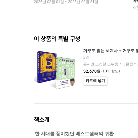
마
2026년 08월 01일 ~ 2026년 08월 31일
소
이 상품의 특별 구성
거꾸로 읽는 세계사 + 거꾸로 
2권
유시민,조경철,조부용 저
클랩북
|
32,670
원
(10% 할인)
카트에 넣기
책소개
한 시대를 풍미했던 베스트셀러의 귀환