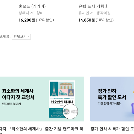
혼모노 (리커버)
유럽 도시 기행 1
성해나 저
창비
유시민 저
생각의길
|
|
16,200
원
(10% 할인)
14,850
원
(10% 할인)
보세요.
전체보기
다지 『최소한의 세계사』 출간 기념 랜드마크 북
정가 인하 & 특가 할인 