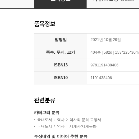
품목정보
발행일
2021년 10월 29일
쪽수, 무게, 크기
404쪽 | 582g | 153*225*30
ISBN13
9791191438406
ISBN10
1191438406
관련분류
카테고리 분류
국내도서
역사
역사와 문화 교양서
국내도서
역사
세계사/세계문화
수상내역 및 미디어 추천 분류