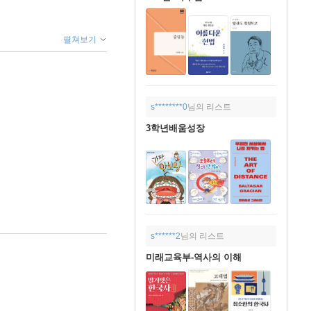
펼쳐보기
s********0
님의 리스트
3학년배움성장
s******2
님의 리스트
미래교육부-역사의 이해