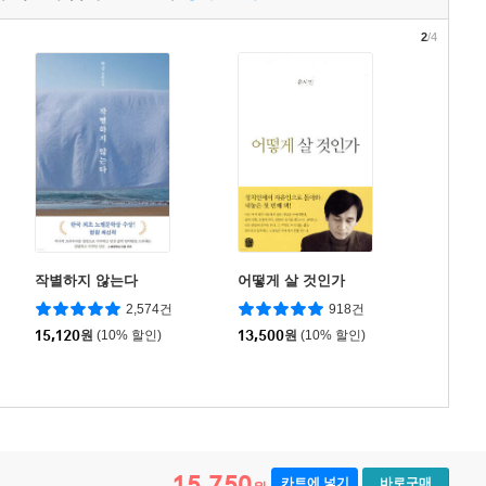
2
/4
작별하지 않는다
어떻게 살 것인가
2,574건
918건
15,120
원
(10% 할인)
13,500
원
(10% 할인)
15,750
카트에 넣기
바로구매