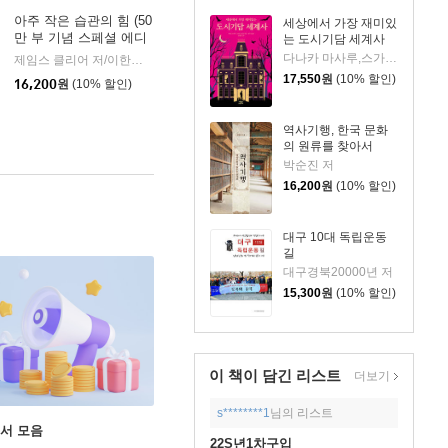
아주 작은 습관의 힘 (50
세상에서 가장 재미있
만 부 기념 스페셜 에디
는 도시기담 세계사
션)
다나카 마사루,스가이 노리코 저/서수지 역
제임스 클리어 저/이한이 역
비즈니스북스
|
17,550
원
(10% 할인)
16,200
원
(10% 할인)
역사기행, 한국 문화
의 원류를 찾아서
박순진 저
16,200
원
(10% 할인)
대구 10대 독립운동
길
대구경북20000년 저
15,300
원
(10% 할인)
이 책이 담긴
리스트
더보기
s********1
님의 리스트
도서 모음
22S년1차구입