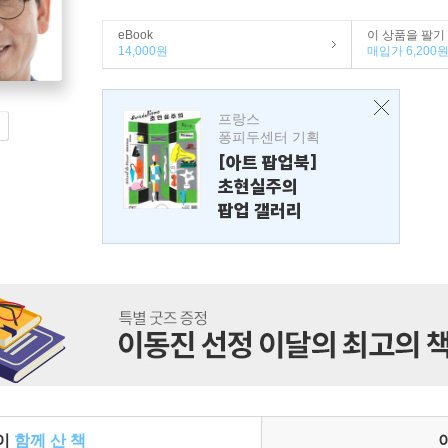
eBook
이 상품을 팔기
14,000원
매입가 6,200
프랑스
퐁피두센터 기획
[아트 팝업북]
초현실주의
팝업 갤러리
들이
함께 산 책