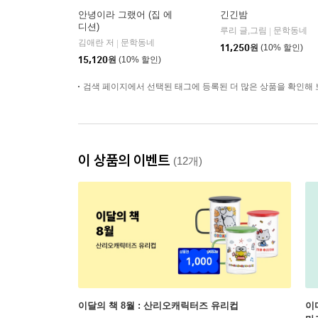
안녕이라 그랬어 (집 에
긴긴밤
디션)
루리 글,그림
문학동네
|
김애란 저
문학동네
|
11,250
원
(10% 할인)
15,120
원
(10% 할인)
검색 페이지에서 선택된 태그에 등록된 더 많은 상품을 확인해 
이 상품의 이벤트
(12개)
이달의 책 8월 : 산리오캐릭터즈 유리컵
이