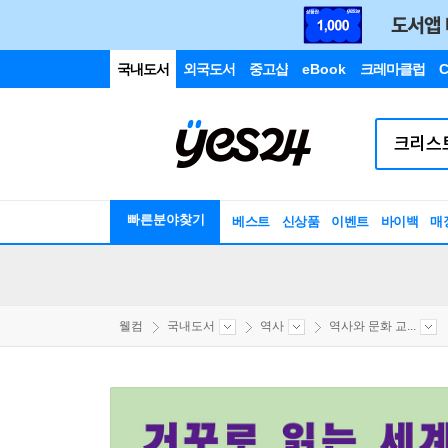
국내도서
외국도서
중고샵
eBook
크레마클럽
C
빠른분야찾기
베스트
신상품
이벤트
바이백
매
웰컴
국내도서
역사
역사와 문화 교...