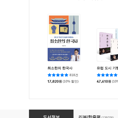
최소한의 한국사
유럽 도시 기행
818건
17,820
원
(10% 할인)
47,610
원
(10
거꾸로 읽는 세계사
도서정보
리뷰/한줄평
(138/336)