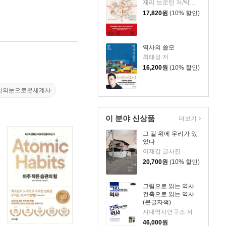
제리 브로턴 저/박세연 역
17,820
원
(10% 할인)
역사의 쓸모
최태성 저
16,200
원
(10% 할인)
인의눈으로본세계사
이 분야 신상품
더보기
그 길 위에 우리가 있
었다
이재갑 글사진
20,700
원
(10% 할인)
그림으로 읽는 역사
건축으로 읽는 역사
(큰글자책)
시대역사연구소 저
46,000
원