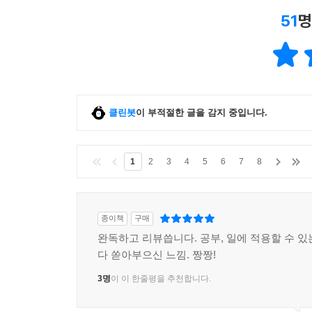
51
명
클린봇
이 부적절한 글을 감지 중입니다.
1
2
3
4
5
6
7
8
종이책
구매
완독하고 리뷰씁니다. 공부, 일에 적용할 수 있
다 쏟아부으신 느낌. 짱짱!
3명
이 이 한줄평을 추천합니다.