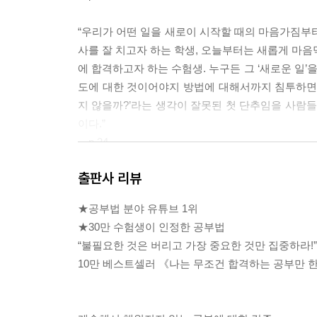
“우리가 어떤 일을 새로이 시작할 때의 마음가짐부
사를 잘 치고자 하는 학생, 오늘부터는 새롭게 마음
에 합격하고자 하는 수험생. 누구든 그 ‘새로운 일’
도에 대한 것이어야지 방법에 대해서까지 침투하면 큰
지 않을까?’라는 생각이 잘못된 첫 단추임을 사람들
이다.”
---p.24
출판사 리뷰
“내게 정말로 맞는, 내 행복을 위한 공부의 방법을 
것은 수험 생활이 불필요하게 길어지거나 때로 원하
★공부법 분야 유튜브 1위
고하고 그것을 분석의 대상으로 삼는 것은 중요하
★30만 수험생이 인정한 공부법
에 적용해보고 내게 맞는 방식으로 다듬어가는 노력
“불필요한 것은 버리고 가장 중요한 것만 집중하라!”
---p.34
10만 베스트셀러 《나는 무조건 합격하는 공부만 
의식하지 못하고 있었겠지만, 적어도 시험 공부에 있
라고 부르고 있다. 나만의 문제 풀이 공식이라는 의