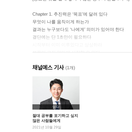
Chapter 1. 추진력은 ‘목표’에 달려 있다
무엇이 나를 움직이게 하는가
결과는 누구보다도 ‘나에게’ 의미가 있어야 한다
결단에는 단 1초만이 필요하다
시작부터 이미 이루었다고 상상하라
보폭이 크지 않아야 시작할 수 있다
열등감을 삶의 일부로 받아들여라
채널예스 기사
공부나 일은 절대 아름답게 진행되지 않는다
(1개)
Chapter 2. 공부의 본질을 꿰뚫는 발상의 전환
창조 대신 모방부터 하라
조합의 첫 번째 전제 : 탐색과 수집
조합의 두 번째 전제 : 분석
읽다
조합의 완성 : 핵심 가치의 부여
절대 공부를 포기하고 싶지
않은 사람들에게
2021년 10월 29일
Chapter 3. 적게 공부해도 성과는 좋은 공부 프로세