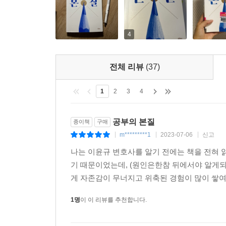
것이다.
공부 마인드가 필요한 순간은 계속된다
4
공부든 일이든 원하는 목표에 대해 거듭 실패를 반
공부머리, 열악한 상황, 의지와 노력의 부족 등을 
전체 리뷰
(37)
계속해서 ‘좀 더 나은 나’를 만드는 과정 중에 있
계속된다. 중요한 것은 어느 곳을 목적지로 설정해
1
2
3
4
안타깝다.” 《공부의 본질》을 통해 자신에게 잠
목표를 달성해야 하는 압박감의 순간들이 계속 놓여
공부의 본질
종이책
구매
m*********1
2023-07-06
신고
|
|
|
나는 이윤규 변호사를 알기 전에는 책을 전혀 
기 때문이었는데, (원인은한참 뒤에서야 알게되
게 자존감이 무너지고 위축된 경험이 많이 쌓여
1명
이 이 리뷰를 추천합니다.