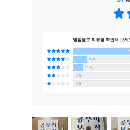
것에 불과하다.
저자는 수험생들을 상담하다 보면 자신의 공부에서 뭐
---p.143
공부법들 따라는 하고 있는데, 막상 시험만 치면 성
공부를 하던 중에 자신의 눈이 계속해서 같은 페이
“실제 평가자가 무엇을 원하는지에 대해서는 공부를
속에 남지 않고 그저 활자 위를 지난 것 같은 경험을
편입시키고 동화되는 것을 공부라고 여겼다. 그 결과
듣는 것으로 계획을 세웠는데 도무지 공부가 되지 
별점별로 리뷰를 확인해 보세
다. (…) 이러한 상황에서 대부분의 사람은 내가 
공부란 단순히 심리적 만족이 아니라 ‘결과’를 통해
의 비율을 잘못 설정하였기 때문에 생긴 문제이지, 
것이다. 《공부의 본질》은 이처럼 공부에 대한 기
16%
자신만의 공부법을 튼튼하게 세우고, 자신이 바라던
--- p.176
11%
0%
그토록 원하던 결과를 빠르고 확실하게 얻는 9가지
0%
이 책에서 제시하는 공부법은 총 3가지 영역으로 나
추진력 확보, 그리고 공부가 본궤도에 오른 후 흔들
있는데, 남들의 공부법을 나만의 공부법으로 만드는 
정리·인출법(7장), 아직 바꿀 수 있는지 점검하는 
영역인 4장과 5장에서는 시간 관리법과 집중의 기
이렇게 9가지 기술만 내 것으로 만들면 그동안 자