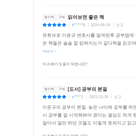
읽어보면 좋은 책
종이책
구매
k******8
2024-08-19
신고
|
|
|
유튜브로 이윤규 변호사를 알게된후 공부법에 
쓴 책들은 술술 잘 읽혀지는거 같다책을 읽으
더보기
이 리뷰가 도움이 되었나요?
[도서] 공부의 본질
종이책
구매
y*****1
2022-11-28
신고
|
|
|
이운규의 공부이 본질. 늦은 나이에 공부를 하
시 공부를 잘 시작해봐야 겠다는 결심도 하게 됐
알아서 잘만 하던 것들도 이렇게 흐려지고 읽고나