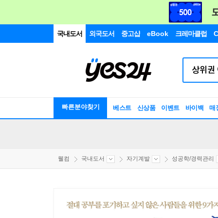
국내도서
외국도서
중고샵
eBook
크레마클럽
C
빠른분야찾기
베스트
신상품
이벤트
바이백
매
웰컴
국내도서
자기계발
성공학/경력관리