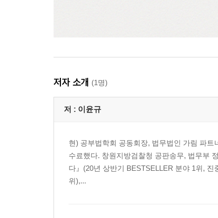
저자 소개
(1명)
저 :
이윤규
현) 공부법학회 공동회장, 법무법인 가림 파트너
수료했다. 창원지방검찰청 공판송무, 법무부 정
다』(20년 상반기 BESTSELLER 분야 1위, 
위),...