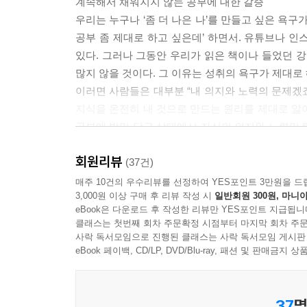
계속해서 채워지지 않는 공부에 대한 갈증
이 프로토콜을 만들기 위한 전제의 의미가 크다. ‘
우리는 누구나 ‘좀 더 나은 나’를 만들고 싶은 욕구
내가 얼마만큼 아는가에 달린 것이 아니라, 얼마만큼
공부 좀 제대로 하고 싶은데’ 하면서. 유튜브나 인
정보인 ‘문제 풀이 기준(또는 프로토콜)’을 공부하지 않
있다. 그러나 그동안 우리가 읽은 책이나 들었던 강
많지 않을 것이다. 그 이유는 성취의 욕구가 제대로
공부를 할 때 복습이 중요하다는 말을 참 많이 듣는
이러면 사람들은 대부분 “내 의지와 노력의 문제겠죠”
럴까? (…) 결론적으로 ‘복습’은 두 가지로 구별되
지식을 온전히 내 것으로 만드는 원리를 제대로 알
가 있다는 것이다. 배운 것을 반복해서 내 것으로 
공부에 발만 담근 상태에서 자신의 의지와 노력만 
이를 구별하지 않고 무작정 일정한 시간이 지나면 앞
않은 사람들을 위한 결정적인 기술 9가지를 담았다.
람 입장에서는 내가 아는 것, 편하고 익숙한 것을 
회원리뷰
(37건)
이유이다.
현재 가장 많은 수험생이 뜨겁게 지지하고 있는 단
매주 10건의 우수리뷰를 선정하여 YES포인트 3만원을 드
---p.123
3,000원 이상 구매 후 리뷰 작성 시
일반회원 300원, 마니아
첫 책이었음에도 10만 부 가까이 팔리며 자기계발
eBook은 다운로드 후 작성한 리뷰만 YES포인트 지급됩니
유튜브 채널 ‘DreamSchool 이윤규 변호사’는 그
직장을 다니는 사람의 경우에는 무언가 새롭게 공부
클래스는 첫번째 회차 주문확정 시점부터 마지막 회차 주문
있다. 댓글들을 보면 “공부에 대한 틀을 깬 분” 
사락 독서모임으로 진행된 클래스는 사락 독서모임 게시판
지난 주의 나와 이번 주의 나, 다음 주의 나의 기
등의 인증이 끊임없이 이어지고 있다. 이는 9개
eBook 페이백, CD/LP, DVD/Blu-ray, 패션 및 판매금
데 어떤 원칙을 가지고 시간을 관리해야 할까? 이에 
상담해온 사례들과 여러 공신들과 다양한 분야의 
에 일어날 것인지는 별로 중요하지 않다. (…) 그
일어났다는 것에, 바람직하다고 생각되는 인간상에
37
명
나만 만족하는 공부인가, 결과가 만족스러운 공부