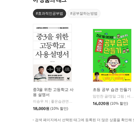
#효과적인공부법
#공부잘하는방법
중3을 위한 고등학교 사
초등 공부 습관 만들기
용 설명서
임민찬 글/정일 그림
서사원주니어
|
이승우 저
좋은습관연구소
|
16,020
원
(10% 할인)
18,000
원
(10% 할인)
검색 페이지에서 선택된 태그에 등록된 더 많은 상품을 확인해 