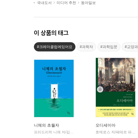
국내도서
미디어 추천
동아일보
이 상품의 태그
#크레마클럽에있어요
#과학자
#과학입문
#교양
니체의 초월자
오디세이아
프리드리히 니체 저/김철 편역
히읏
호메로스 저/페테르 파울 루벤스 그림/박문재 역
|