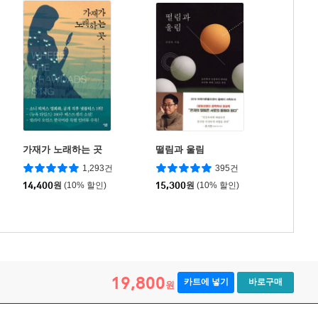
가재가 노래하는 곳
떨림과 울림
1,293건
395건
14,400
원
(10% 할인)
15,300
원
(10% 할인)
19,800
카트에 넣기
바로구매
원