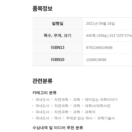
품목정보
발행일
2021년 09월 16일
쪽수, 무게, 크기
440쪽 | 656g | 151*225*27
ISBN13
9791166819698
ISBN10
1166819698
관련분류
카테고리 분류
국내도서
자연과학
과학
재미있는 과학이야기
국내도서
자연과학
과학
과학사/과학사전
국내도서
자연과학
과학
과학자
국내도서
역사
주제로 읽는 역사
과학기술사
수상내역 및 미디어 추천 분류