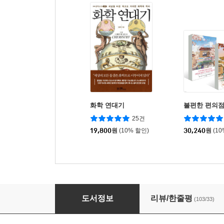
화학 연대기
불편한 편의점
25건
19,800
원
(10% 할인)
30,240
원
(1
과학자의 흑역사
도서정보
리뷰/한줄평
(103/33)