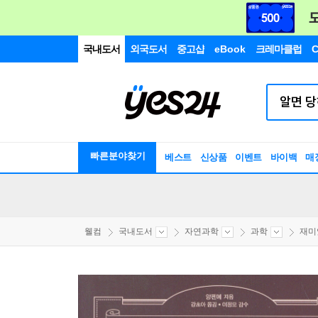
국내도서
외국도서
중고샵
eBook
크레마클럽
C
빠른분야찾기
베스트
신상품
이벤트
바이백
매
웰컴
국내도서
자연과학
과학
재미