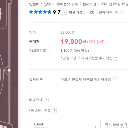
양젠예
저/
강초아
역/
이정모
감수
현대지성
2021년 09월 16
9.7
회원리뷰(
136
건)
판매지수 546
정가
22,000원
19,800
원
판매가
(10% 할인)
YES포인트
1,100원 (5% 적립)
5만원이상 구매 시 2천원 추가적립
결제혜택
카드/간편결제 혜택을 확인하세요
배송안내
배송비 : 무료
eBook
이 상품을 팔기