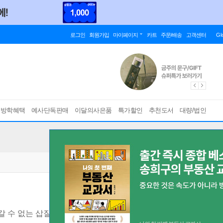
로그인
회원가입
마이페이지
카트
주문/배송
고객센터
Gl
름방학혜택
예사단독판매
이달의사은품
특가할인
추천도서
대량/법인
갈 수 없는 삽질의 기록들