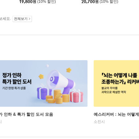
19,800
원
(10% 할인)
20,700
원
(10% 할인)
보세요.
전체보기
가 인하 & 특가 할인 도서 모음
예스리커버 : 뇌는 어떻
시
소진시