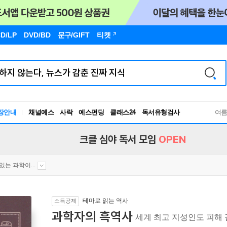
D/LP
DVD/BD
문구
/GIFT
티켓
장안내
채널예스
사락
예스펀딩
클래스24
독서유형검사
여
RBTI Lab
독서유형검사
크클 심야 독서 모임
OPEN
있는 과학이...
테마로 읽는 역사
소득공제
과학자의 흑역사
세계 최고 지성인도 피해 