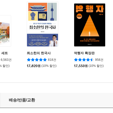
 세트
최소한의 한국사
역행자 확장판
6,563건
818건
958건
0% 할인)
17,820
원
(10% 할인)
17,550
원
(10% 할인)
배송/반품/교환