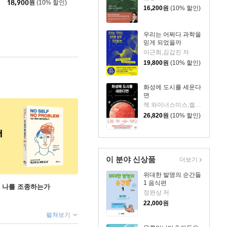
18,900
원
(10% 할인)
16,200
원
(10% 할인)
우리는 어쩌다 과학을
믿게 되었을까
이근희,김갑진 저
19,800
원
(10% 할인)
화성에 도시를 세운다
면
잭 와이너스미스,켈리 와이너스미스 저/지웅배 역
26,820
원
(10% 할인)
이 분야 신상품
더보기
위대한 발명의 순간들
1 음식편
게 나를 조종하는가
정완상 저
22,000
원
펼쳐보기