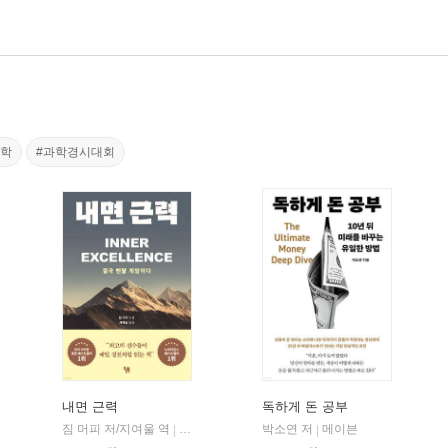
과학
#과학경시대회
내면 근력
독하게 돈 공부
짐 머피 저/지여울 역
현대지성
윌북(willbook)
박소연 저
메이븐
|
|
|