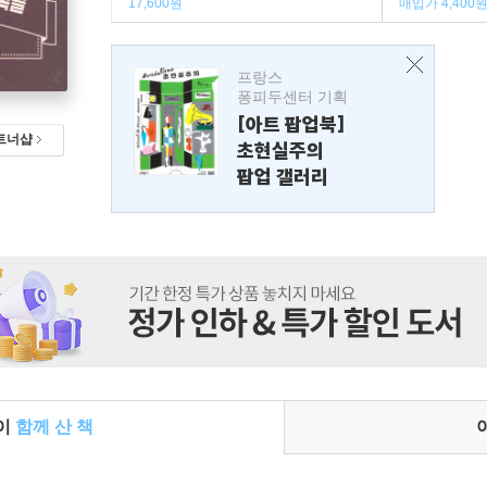
17,600원
매입가 4,400
프랑스
퐁피두센터 기획
[아트 팝업북]
트너샵
초현실주의
팝업 갤러리
들이
함께 산 책