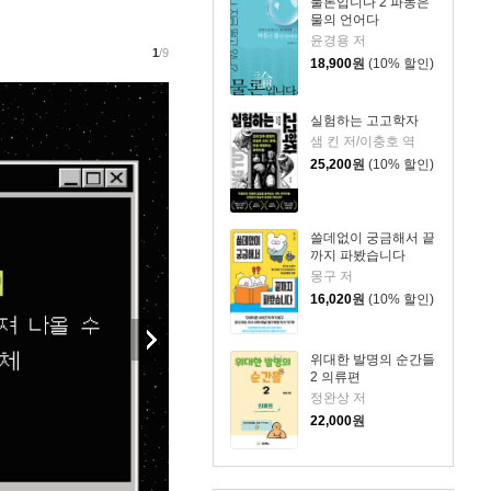
물론입니다 2 파동은
물의 언어다
윤경용 저
1
/9
18,900
원
(10% 할인)
실험하는 고고학자
샘 킨 저/이충호 역
25,200
원
(10% 할인)
쓸데없이 궁금해서 끝
까지 파봤습니다
몽구 저
16,020
원
(10% 할인)
위대한 발명의 순간들
2 의류편
정완상 저
22,000
원