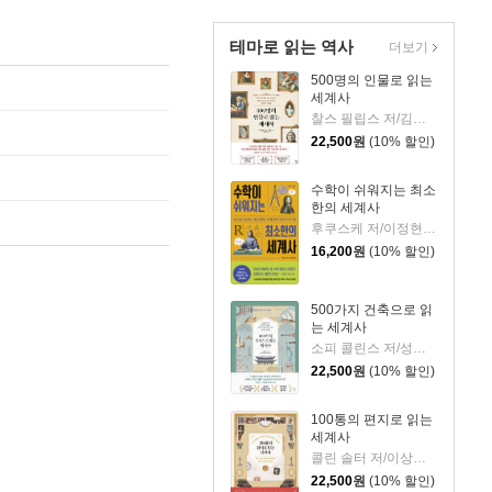
테마로 읽는 역사
더보기
500명의 인물로 읽는
세계사
찰스 필립스 저/김봉중 감수/임지연 역
22,500
원
(10% 할인)
수학이 쉬워지는 최소
한의 세계사
후쿠스케 저/이정현 역
16,200
원
(10% 할인)
500가지 건축으로 읽
는 세계사
소피 콜린스 저/성소희 역
22,500
원
(10% 할인)
100통의 편지로 읽는
세계사
콜린 솔터 저/이상미 역
22,500
원
(10% 할인)