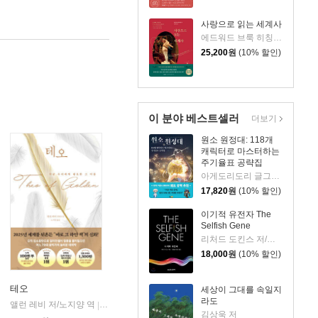
사랑으로 읽는 세계사
에드워드 브룩 히칭 저/신솔잎 역
25,200
원
(10% 할인)
이 분야 베스트셀러
더보기
원소 원정대: 118개
캐릭터로 마스터하는
주기율표 공략집
아게도리도리 글그림/박재현 역/장홍제 감수
17,820
원
(10% 할인)
이기적 유전자 The
Selfish Gene
리처드 도킨스 저/홍영남,이상임 공역
18,000
원
(10% 할인)
테오
세상이 그대를 속일지
라도
앨런 레비 저/노지양 역
오팬하우스
|
김상욱 저