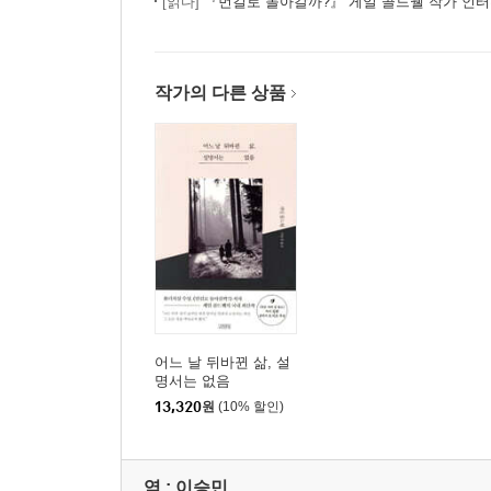
[읽다]
『먼길로 돌아갈까?』 게일 콜드웰 작가 인
작가의 다른 상품
어느 날 뒤바뀐 삶, 설
명서는 없음
13,320
원
(10% 할인)
역 :
이승민