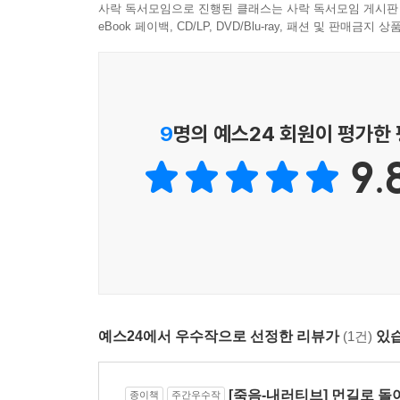
사락 독서모임으로 진행된 클래스는 사락 독서모임 게시판
eBook 페이백, CD/LP, DVD/Blu-ray, 패션 및 판매금
예기치 못한 죽음, 남겨진 이의 삶
그리고 이야기에 깃든 영원한 우정
9
명의 예스24 회원이 평가한
충격은 예기치 않게 찾아왔다. 캐럴라인의 폐에서 
빨랐고 남은 시간은 얼마 없었지만, 캐럴라인은 
9.
사람들을 더 걱정했고, 유언장을 작성하고 오랜 
‘작은 야수’에 그야말로 어울리는 것이었다. 그런
불가능해지고, 끝없이 이어지던 대화 대신 “침묵의 
캐럴라인의 목소리를 대신했다. 상대의 물음에는 
쓰다듬는 행위로 표현된다. 끝내 캐럴라인은 의식을
어딘가에 있을 그녀의 숨소리를 하염없이 세는 것뿐이었
두 사람이 서로의 삶에 들어간 지 7년 만의 일이었다
예스24에서 우수작으로 선정한 리뷰가
(1건)
있습
“캐럴라인에게 아직 못 한 말이 있으면 다 해요.” 
다음날 의료진이 모든 약물 투여를 중단했다. 그녀
[죽음-내러티브] 먼길로 돌
종이책
주간우수작