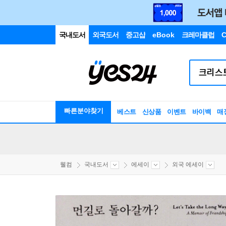
국내도서
외국도서
중고샵
eBook
크레마클럽
C
빠른분야찾기
베스트
신상품
이벤트
바이백
매
웰컴
국내도서
에세이
외국 에세이