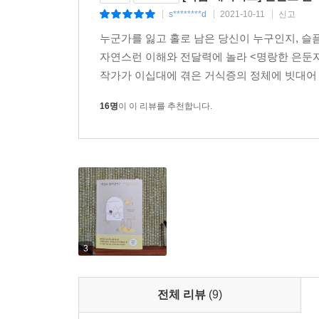
토했다.
s********d
2021-10-11
신고
|
|
|
--- p.215~216
누군가를 잃고 홀로 남은 당신이 누구인지, 슬픔
자연스런 이해와 전달력에 놀라 <명랑한 은둔자
장례식을 치르고도 게일은 캐럴라인을 쉽사리 떠나
작가가 이십대에 겪은 거식증의 정체에 빗대어 
부재라는 현실”이 숨통을 조여왔고, 참을 수 없는 
과소평가하거나 캐럴라인의 단점을 꼽아보기도 
16명
이 이 리뷰를 추천합니다.
시시때때로 캐럴라인에게 머릿속으로, 입 밖으로 말
달라졌는지 이야기하고 싶은 충동이 일 때도 있었다
배신하는 것처럼 느껴지던 시간이었다.
캐럴라인의 죽음은 심장에 뚫린 빈자리였다. 나는
실재이고, 범죄현장처럼 보존된 기억이었으며, 이 
--- p.237
3
그로부터 꼭 6년 뒤, 클레먼타인도 세상을 떠난다
시절에 없어서는 안 될 존재였고, 가장 슬펐던 순간
전체 리뷰
(9)
이별들을 견뎠고, 견딜 수 있을 거라고 믿지 않