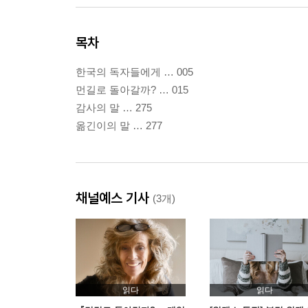
목차
한국의 독자들에게 … 005
먼길로 돌아갈까? … 015
감사의 말 … 275
옮긴이의 말 … 277
채널예스 기사
(3개)
읽다
읽다