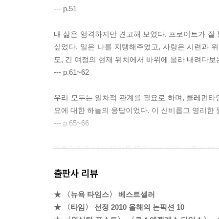
--- p.51
내 삶은 엄격하지만 견고해 보였다. 프로이트가 잘
싶었다. 일은 나를 지탱해주었고, 사랑은 시련과 
도, 긴 여정의 현재 위치에서 바위에 올라 내려다보
--- p.61~62
우리 모두는 일차적 관계를 필요로 하며, 클레먼타인
요에 대한 하늘의 응답이었다. 이 신비롭고 영리한 
--- p.65~66
캐럴라인과 나는 우리도 모르는 사이에 서로를 밝
는 주춤거리며 서로에게서 물러설 필요가 없었다.
출판사 리뷰
--- p.130
★ 〈뉴욕 타임스〉 베스트셀러
이 모든 게 기억나는 것은 내가 이 모든 것을 기억
★ 〈타임〉 선정 2010 올해의 논픽션 10
이 난다. 지금은 내 기억을 떠올리며 깜짝 놀라지만