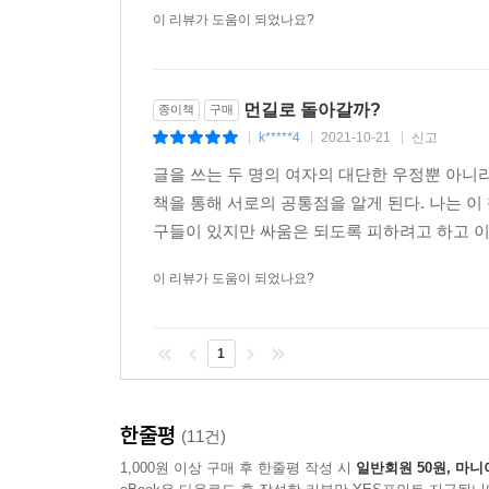
이 리뷰가 도움이 되었나요?
개들과 함께 뛰노는 풀밭과 숲에서, 로잉 수업과 
떨어진, 닫혔으되 잠기지 않은 어느 문 너머에 있다
먼길로 돌아갈까?
하나가 묻겠지. 지금 뭐해? 그러면 모든 게 다시 시
종이책
구매
--- p.185
k*****4
2021-10-21
신고
|
|
|
글을 쓰는 두 명의 여자의 대단한 우정뿐 아니
좋은 우정이란 얼마나 위대하고 아름다운가. 그리고
책을 통해 서로의 공통점을 알게 된다. 나는 
『먼길로 돌아갈까?』는 ‘우정’이라는 지극히 보편
구들이 있지만 싸움은 되도록 피하려고 하고 이 
연대를 뜨겁게 목도하게 한다. 책을 다 읽고 나
이 리뷰가 도움이 되었나요?
게일과 헤어지는 시간을 늦추려 했던 캐럴라인처럼,
“먼길로 돌아갈까?
시간이 천천히 흐르도록. 지금이 조금 더 길어지도록
1
한줄평
(11건)
1,000원 이상 구매 후 한줄평 작성 시
일반회원 50원, 마니