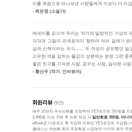
이를 죽음으로 떠나보낸 사람들에게 이보다 더 뜨겁고
--- p.49
- 최은영 (소설가)
그 무렵 둘의 나이는 각각 사십대와 삼십대 중반이
만나리라고 기대하기는 비교적 늦은 시기. 성장
에세이를 읽으며 우리는 작가와 일방적인 가상의 우
집안에서 나고 자란 ‘반항아’, 캐럴라인은 대학도시
각각과 그들의 관계로까지 향하며 여러 갈래가 된다
대화를 통해 알게 된 것은 각자 거쳐온 삶의 경로
삶과 산책이라는 의식…… 두 여성이 공유했던 일
동시에 무너뜨렸던 술, 시련과 위로를 함께 주었
고유한 색을 입히는 물감의 성분에는 분명 그런 종
질곡에서 빠져나와 혼자만의 고요한 삶에 단단히 
좋은 친구를 가져본 사람, 꿈꾸는 사람, 잃어본 사람
빈방”을 열어 지난날의 경험을 나누고 위로를 주
- 황선우 (작가, 인터뷰어)
그렇게 자연 속에서 개와 함께 걷고 노를 저으며 
삶에 없어서는 안 될 존재로 서서히 스며든다. 둘만
낡은 규범에 따르면 모름지기 남자는 운동, 여자는
회원리뷰
(9건)
이동한 거리가 길어질수록 우리가 디딘 내면의 땅
매주 10건의 우수리뷰를 선정하여 YES포인트 3만원을 드
우정에 대해 글을 쓴다는 것이 공기를 붙잡으려는
3,000원 이상 구매 후 리뷰 작성 시
일반회원 300원, 마니아
함께 있었다. 장미에게 자리를 내주는 격자 울타리처
eBook은 다운로드 후 작성한 리뷰만 YES포인트 지급됩니
--- p.132
클래스는 첫번째 회차 주문확정 시점부터 마지막 회차 주문