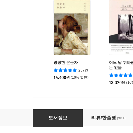
명랑한 은둔자
어느 날 뒤바뀐
는 없음
257건
14,400
원
(10% 할인)
13,320
원
(10
먼길로 돌아갈까?
도서정보
리뷰/한줄평
(9/11)