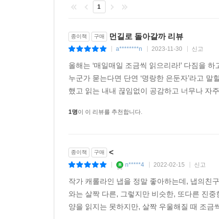
그것이 나의 남은 나날을 규정하리라 지레짐작하지
1
“이야기라는 세계의 영원한 현재 안에 우정의 시간
먼길로 돌아갈까 리뷰
종이책
구매
엄청난 상실은 결코 극복되는 일이 아님을 이제는
a********n
2023-11-30
신고
|
|
|
생명체로 만든다. 고통 자체에서 해답이 나온다고 나
이야기를 요구하고 이야기를 탄생시킨다. 고대 부족
올해는 ‘매일매일 조금씩 읽으리라!’ 다짐을 하
찍힌 발걸음의 흔적을 찾기 위해, 우리는 이야기를 
누군가 묻는다면 단연 ‘명랑한 은둔자’라고 말할
--- p.268~269
했고 읽는 내내 끊임없이 공감하고 너무나 자주 
1명
이 이 리뷰를 추천합니다.
빛나는 시절을 함께한 소중한 존재에 바치는 헌사
<
종이책
구매
이제 게일은 캐럴라인이 남긴 보트를 타고 강에서
n*****4
2022-02-15
신고
|
|
|
움직임은 느려졌을지언정, 눈을 감고 캐럴라인의 
말한다. “아마 내가 꽤 대견하겠지.” 만일 시간을
작가 캐롤라인 냅을 정말 좋아하는데, 냅의친구
않았을까. 삶에서 깊이 사랑할 상대를 만나는 것은 
와는 살짝 다른, 그렇지만 비슷한, 또다른 진중
가장 치열한 싸움은 고독하게 치러야 하지만, 두려
양을 읽지는 못하지만, 살짝 우울해질 때 조금씩
공유했기에. 그리고 지금은 게일 “혼자 전장에서 버