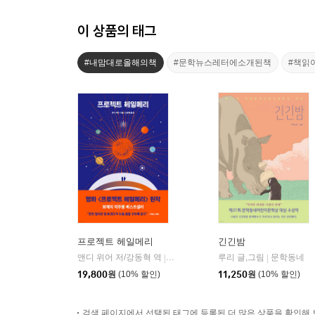
이 상품의 태그
#내맘대로올해의책
#문학뉴스레터에소개된책
#책읽
프로젝트 헤일메리
긴긴밤
앤디 위어 저/강동혁 역
알에이치코리아(RHK)
루리 글,그림
문학동네
|
|
19,800
원
(10% 할인)
11,250
원
(10% 할인)
검색 페이지에서 선택된 태그에 등록된 더 많은 상품을 확인해 