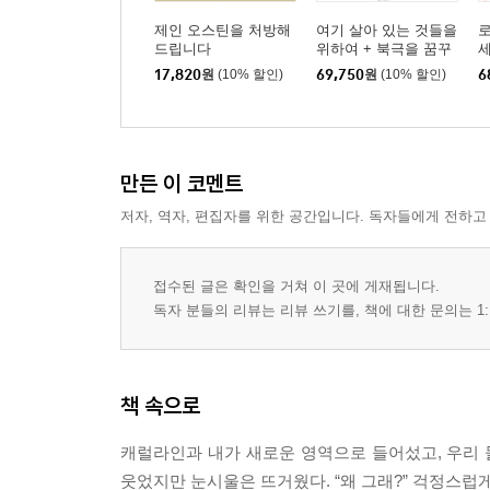
제인 오스틴을 처방해
여기 살아 있는 것들을
드립니다
위하여 + 북극을 꿈꾸
다 + 호라이즌 세트
17,820
원
(10% 할인)
69,750
원
(10% 할인)
6
만든 이 코멘트
저자, 역자, 편집자를 위한 공간입니다. 독자들에게 전하고
접수된 글은 확인을 거쳐 이 곳에 게재됩니다.
독자 분들의 리뷰는 리뷰 쓰기를, 책에 대한 문의는 1:
책 속으로
캐럴라인과 내가 새로운 영역으로 들어섰고, 우리 둘
웃었지만 눈시울은 뜨거웠다. “왜 그래?” 걱정스럽게