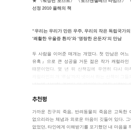
★ 〈워싱턴 포스트〉 〈로스앤젤레스 타임스〉 〈
그 억양과 음역과 타이밍이 완벽한 유머까지. 이것을
선정 2010 올해의 책
--- p.197~198
그녀의 죽음을 마주하라. 애도의 궤적을 정의할 수 
“우리는 우리가 만든 우주, 우리의 작은 독립국가의
--- p.234
‘쾌활한 우울증 환자’와 ‘명랑한 은둔자’의 만남
다시는 캐럴라인 같은 친구를 만나지 못하리란 걸 알
두 사람을 이어준 매개는 개였다. 첫 만남은 어느
다는 사실은 달콤하고도 씁쓸한 의리였다. 이제 그녀
유혹』으로 큰 성공을 거둔 젊은 작가 캐럴라인 
--- p.238
때문이었다. 몇 년 뒤 산책길에 우연히 다시 마
캐럴라인의 개 ‘루실’까지 넷이서 하는 산책이 그들
옛날 나바호족 사람들은 러그를 짤 때 어울리지 않는
냈는데 상상한 것보다 더 재미있고 멋진 사람이 
러그 안에 갇힌 에너지를 풀어주고 또다른 창조로 
소통하며 온종일 침묵에 가까운 시간을 보내던 “쾌
다.
추천평
대화를 하며 걷고 또 걸었고, 물이 잔잔한 날이면 강으
인생에서 굳게 품을 가치가 있는 이야기에는 모두 이
가까운 친구의 죽음, 반려동물의 죽음은 고독한 
바닥에 털썩 주저앉아 얼기설기 낡은 울타리에 등
--- p.271
없으리라는 체념과 외로운 마음이 깃들어 있다. 그런
주머니를 뒤졌다. 상식이 있거나 개가 없는 사람들이
없었던, 타인에게 이해받기를 포기했던 내 마음을 작가
웃곤 했다. 그렇지만 내가 원하는 곳은 다른 어디도