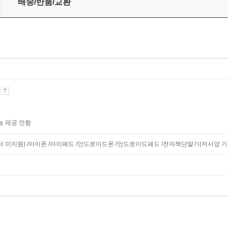
배송/반품/교환
기
능 제공 안함
니터 미지원) /아이폰 /아이패드 /안드로이드폰 /안드로이드패드 /전자책단말기(저사양 기기 