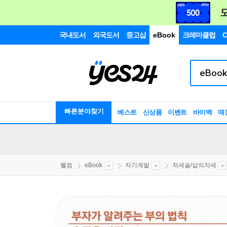
국내도서
외국도서
중고샵
eBook
크레마클럽
C
빠른분야찾기
베스트
신상품
이벤트
바이백
매
웰컴
eBook
자기계발
처세술/삶의자세