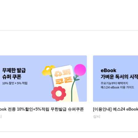
Book 전종 10%할인+5%적립 무한발급 슈퍼쿠폰
[이용안내] 예스24 eBo
시
상시