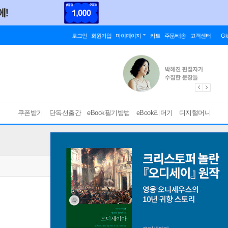
로그인
회원가입
마이페이지
카트
주문/배송
고객센터
Gl
쿠폰받기
단독선출간
eBook필기방법
eBook리더기
디지털머니