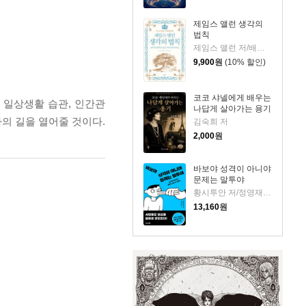
제임스 앨런 생각의
법칙
제임스 앨런 저/배지은 역
9,900
원
(10% 할인)
코코 샤넬에게 배우는
 일상생활 습관, 인간관
나답게 살아가는 용기
자의 길을 열어줄 것이다.
김숙희 저
2,000
원
바보야 성격이 아니야
문제는 말투야
황시투안 저/정영재 역
13,160
원