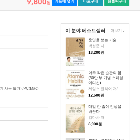
9,800
카트에 넣기
바로구매
원클릭구매
원
이 분야 베스트셀러
더보기
운명을 보는 기술
박성준 저
13,200
원
아주 작은 습관의 힘
(50만 부 기념 스페셜
에디션)
사용 불가) /PC(Mac)
제임스 클리어 저/이한이 역
12,600
원
매일 한 줄이 인생을
바꾼다
검마사 저
8,900
원