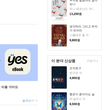
부처님 말씀대로 살아
보니
토니 페르난도 저/강정선 역
13,200
원
생각하라 그리고 부자
가 되어라
나폴레온 힐 저
9,800
원
이 분야 신상품
더보기
조직호구
한규은 저
4,900
원
ok 이용 가이드
행운이 쏟아지는 날
AI 글로사 저
펼쳐보기
8,500
원