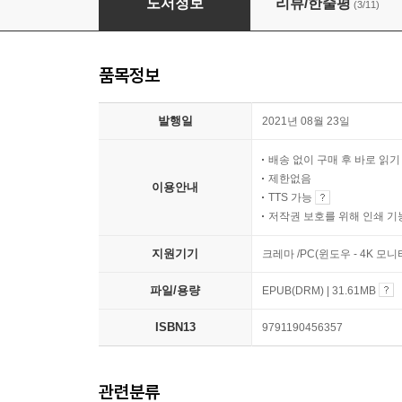
도서정보
리뷰/한줄평
(3/11)
품목정보
발행일
2021년 08월 23일
배송 없이 구매 후 바로 읽
제한없음
이용안내
TTS 가능
저작권 보호를 위해 인쇄 기
지원기기
크레마 /PC(윈도우 - 4K 모
파일/용량
EPUB(DRM) | 31.61MB
ISBN13
9791190456357
관련분류