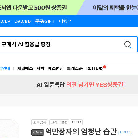
D/LP
DVD/BD
문구
/GIFT
티켓
독서유형검사
RBTI Lab
장안내
채널예스
사락
예스펀딩
클래스24
독서유형검사
AI 일문백답
의견 남기면 YES상품권!
소득공제
크레마클럽
EPUB
억만장자의 엄청난 습관
[ EPUB ]
eBook