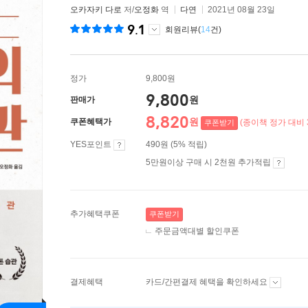
오카자키 다로
저/
오정화
역
다연
2021년 08월 23일
9.1
회원리뷰(
14
건)
정가
9,800원
9,800
원
판매가
8,820
원
쿠폰혜택가
(종이책 정가 대비 
쿠폰받기
YES포인트
490원 (5% 적립)
5만원이상 구매 시 2천원 추가적립
추가혜택쿠폰
쿠폰받기
주문금액대별 할인쿠폰
결제혜택
카드/간편결제 혜택을 확인하세요