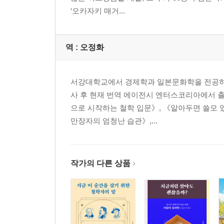
‘오카자키 매거...
Habit 09 이른 아침의 한 시간을 소중히 한다
: 아침 루틴이 쾌적한 하루를 보장한다
Habit 10 ‘개인 연간 계획’을 세운다
역 :
오정화
: 스케줄 규칙을 정하여 ‘기적의 1주일’을 만든다
Habit 11 어포메이션을 매일 외친다
: 기분 좋게 만드는 비장의 말버릇을 정한다
서강대학교에서 경제학과 일본문화학을 전공하였
Habit 12 불안을 통제하다
사 후 현재 번역 에이전시 엔터스코리아에서 출
: ‘지금’에 집중하면 긍정적인 마음을 유지할 수 있다
으로 시작하는 철학 입문》, 《알아두면 쓸모 
Habit 13 1초 만에 새롭게 바꾸다
만장자의 엄청난 습관》,...
: 기분을 단숨에 전환하여 부정적인 감정을 끌고 가
Habit 14 명품을 판별하다
: 주변에 좋은 품질의 물건들을 갖추고 심미안을 기
작가의 다른 상품
Habit 15 품격을 풍기다
: 최고급 가게에서 평가받는 ‘잘 아는 손님’을 목표
Chapter 3 인간관계 습관