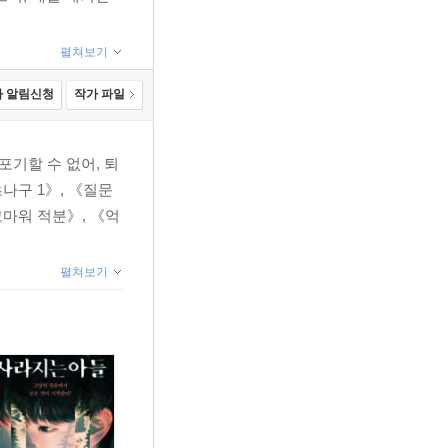
펼쳐보기
 알림신청
작가 파일
기할 수 없어, 퇴
나구 1》, 《질문
고마워 적분》, 《억
펼쳐보기