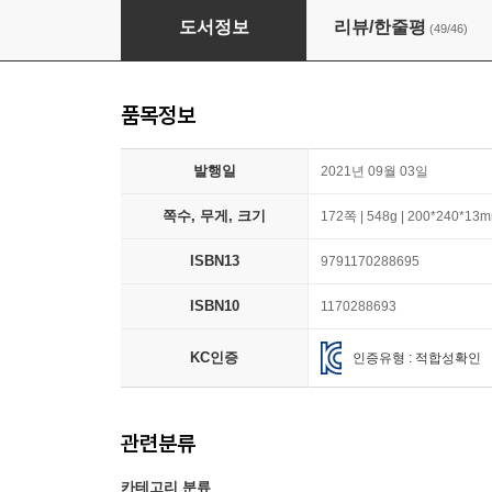
너처럼 예쁜 동시, 나태주 동시 따라 쓰기
도서정보
리뷰/한줄평
(49/46)
품목정보
발행일
2021년 09월 03일
쪽수, 무게, 크기
172쪽 | 548g | 200*240*13
ISBN13
9791170288695
ISBN10
1170288693
KC인증
인증유형 : 적합성확인
관련분류
카테고리 분류