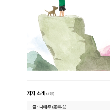
저자 소개
(2명)
글 :
나태주
(羅泰柱)