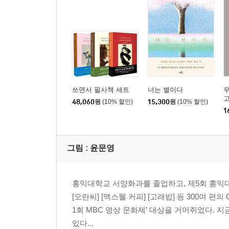
쓰면서 필사책 세트
너는 별이다
48,060
원
(10% 할인)
15,300
원
(10% 할인)
1
그림 :
윤문영
홍익대학교 서양화과를 졸업하고, 제5회 홍익
[오란씨] [맥스웰 커피] [고래밥] 등 300여 편
1회 MBC 영상 문화제’ 대상을 거머쥐었다. 
있다...