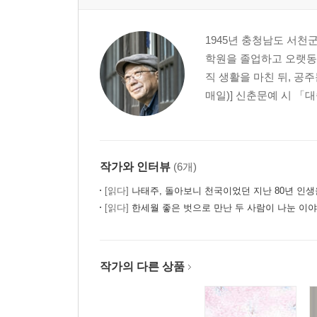
1945년 충청남도 서천
학원을 졸업하고 오랫동안
직 생활을 마친 뒤, 공
매일)] 신춘문예 시 「대
작가와 인터뷰
(6개)
[읽다]
나태주, 돌아보니 천국이었던 지난 80년 인생을
[읽다]
한세월 좋은 벗으로 만난 두 사람이 나눈 이야
작가의 다른 상품