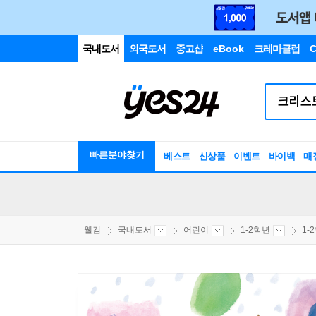
국내도서
외국도서
중고샵
eBook
크레마클럽
C
빠른분야찾기
베스트
신상품
이벤트
바이백
매
웰컴
국내도서
어린이
1-2학년
1-