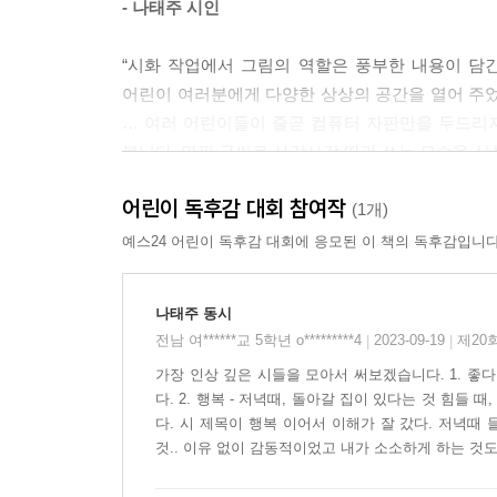
- 나태주 시인
“시화 작업에서 그림의 역할은 풍부한 내용이 담
어린이 여러분에게 다양한 상상의 공간을 열어 주었
… 여러 어린이들이 줄곧 컴퓨터 자판만을 두드리지
봅니다. 연필 글씨로 사각사각 따라 쓰는 모습을 상
- 윤문영 화가
어린이 독후감 대회 참여작
(1개)
예스24 어린이 독후감 대회에 응모된 이 책의 독후감입니다
나태주 동시
전남 여******교 5학년 o*********4
2023-09-19
제20
|
|
가장 인상 깊은 시들을 모아서 써보겠습니다. 1. 좋다
다. 2. 행복 - 저녁때, 돌아갈 집이 있다는 것 힘들
다. 시 제목이 행복 이어서 이해가 잘 갔다. 저녁때 
것.. 이유 없이 감동적이었고 내가 소소하게 하는 것도 