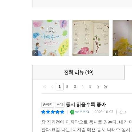
4
2
전체 리뷰
(49)
1
2
3
4
5
동시 읽을수록 좋아
종이책
구매
w******3
2021-10-07
신고
|
|
|
잠 자기전에 마지막으로 동시를 읽는다. 내가 
잔다.요즘 나는 [너처럼 예쁜 동시 나태주 동시