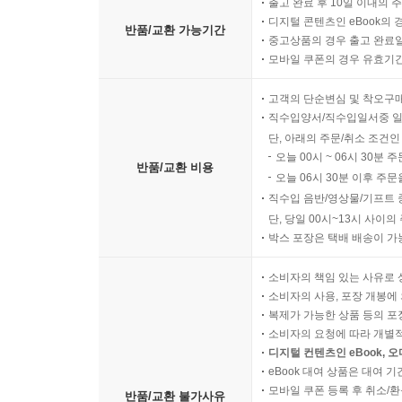
출고 완료 후 10일 이내의 
디지털 콘텐츠인 eBook의 
반품/교환 가능기간
중고상품의 경우 출고 완료일
모바일 쿠폰의 경우 유효기간(
고객의 단순변심 및 착오구
직수입양서/직수입일서중 일
단, 아래의 주문/취소 조건인
오늘 00시 ~ 06시 30분 
반품/교환 비용
오늘 06시 30분 이후 주문
직수입 음반/영상물/기프트 
단, 당일 00시~13시 사이
박스 포장은 택배 배송이 가
소비자의 책임 있는 사유로 
소비자의 사용, 포장 개봉에 
복제가 가능한 상품 등의 포장을 
소비자의 요청에 따라 개별
디지털 컨텐츠인 eBook, 
eBook 대여 상품은 대여 기
모바일 쿠폰 등록 후 취소/환
반품/교환 불가사유