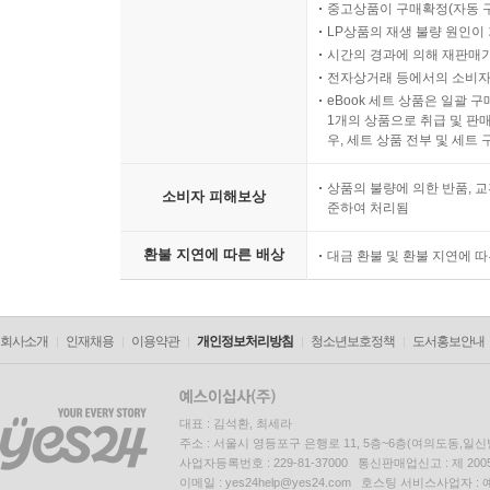
중고상품이 구매확정(자동 
LP상품의 재생 불량 원인이 기
시간의 경과에 의해 재판매가
전자상거래 등에서의 소비자
eBook 세트 상품은 일괄 
1개의 상품으로 취급 및 판매
우, 세트 상품 전부 및 세트
상품의 불량에 의한 반품, 교
소비자 피해보상
준하여 처리됨
환불 지연에 따른 배상
대금 환불 및 환불 지연에 
회사소개
인재채용
이용약관
개인정보처리방침
청소년보호정책
도서홍보안내
대표 : 김석환, 최세라
주소 : 서울시 영등포구 은행로 11, 5층~6층(여의도동,일신
사업자등록번호 : 229-81-37000 통신판매업신고 : 제 200
이메일 : yes24help@yes24.com 호스팅 서비스사업자 :