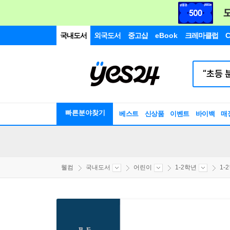
국내도서
외국도서
중고샵
eBook
크레마클럽
C
빠른분야찾기
베스트
신상품
이벤트
바이백
매
웰컴
국내도서
어린이
1-2학년
1-