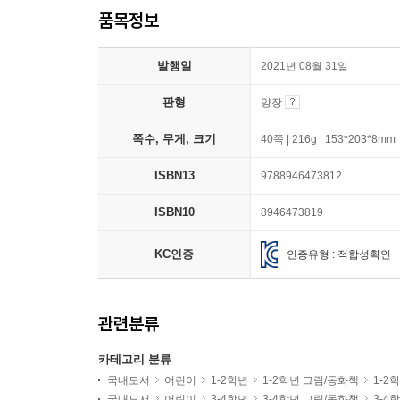
품목정보
발행일
2021년 08월 31일
판형
양장
쪽수, 무게, 크기
40쪽 | 216g | 153*203*8mm
ISBN13
9788946473812
ISBN10
8946473819
KC인증
인증유형 : 적합성확인
관련분류
카테고리 분류
국내도서
어린이
1-2학년
1-2학년 그림/동화책
1-2
국내도서
어린이
3-4학년
3-4학년 그림/동화책
3-4