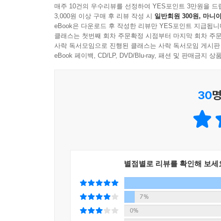
매주 10건의 우수리뷰를 선정하여 YES포인트 3만원을 드
3,000원 이상 구매 후 리뷰 작성 시
일반회원 300원, 마니아
주름에 걸려 있는 행복과 슬픔, 그리고 한 사람의 
eBook은 다운로드 후 작성한 리뷰만 YES포인트 지급됩니
“할아버지, 얼굴에 있는 주름은 어쩌다 생긴 거예요
클래스는 첫번째 회차 주문확정 시점부터 마지막 회차 주문
노인이라면 당연하게 여겨지는 그들 얼굴, 목, 
사락 독서모임으로 진행된 클래스는 사락 독서모임 게시판
느껴졌을지도 모를 일이다.
eBook 페이백, CD/LP, DVD/Blu-ray, 패션 및 판매금
그 누구도 던지지 않았던 질문, 얼굴의 주름은 어떻
질문을 한 사람은 네가 처음이구나.” 거침없이 매
30
명
노인에게 다가온 손자의 물음은 켜켜이 쌓인 주름들
그 수많은 가는 선과 굵은 선에는 저마다 지난 세월 
일 때문에 생긴단다. 행복한 일과 슬픈 일 때문에 
생긴 주름과 슬픈 일들의 울음으로 생긴 주름 그리고
있다.
별점별로 리뷰를 확인해 보세
7%
0%