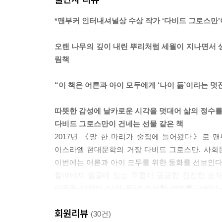
*맨부커 인터내셔널상 수상 작가 ‘다비드 그로스만’
오랜 나무의 깊이 내린 뿌리처럼 세월이 지나면서 
림책
“이 책은 어른과 아이 모두에게 ‘나이 듦’이라는 멋
따뜻한 감성에 날카로운 시각을 덧대어 삶의 정수를
다비드 그로스만이 건네는 선물 같은 책
2017년 《말 한 마리가 술집에 들어왔다》로 
이스라엘 현대문학의 거장 다비드 그로스만. 사회
이번에는 어른과 아이 모두를 위한 동화를 선보인다
할아버지 얼굴에 있는 주름이 궁금한 천진한 손자
있음을 말하며 ‘나이 듦’의 진정한 의미를 그린
그림의 만남으로, 오랜 나무의 깊이 내린 뿌리처럼
회원리뷰
일인지 들려주는 아름다운 동화다.
(30건)