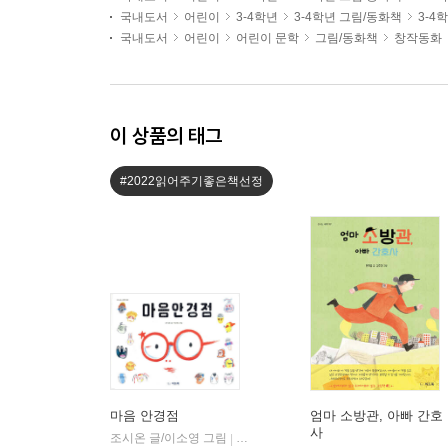
국내도서
어린이
3-4학년
3-4학년 그림/동화책
3-4
국내도서
어린이
어린이 문학
그림/동화책
창작동화
이 상품의 태그
#2022읽어주기좋은책선정
마음 안경점
엄마 소방관, 아빠 간호
사
조시온 글/이소영 그림
씨드북
|