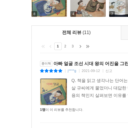
8
4
7
전체 리뷰
(11)
1
2
3
아빠 얼굴 조선 시대 왕의 어진을 그
종이책
j****g
2021-09-12
신고
|
|
|
Q. 책을 읽고 생각나는 단어는? 
살 규씨에게 물었더니 대답한 
용의 책인지 살펴보면 이유를 알
1명
이 이 리뷰를 추천합니다.