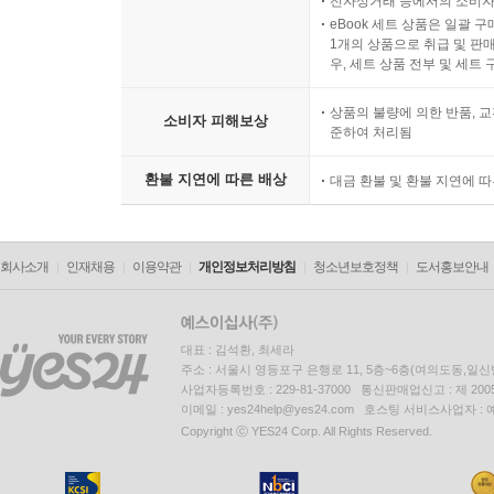
전자상거래 등에서의 소비자
eBook 세트 상품은 일괄 
1개의 상품으로 취급 및 판매
우, 세트 상품 전부 및 세트
상품의 불량에 의한 반품, 교
소비자 피해보상
준하여 처리됨
환불 지연에 따른 배상
대금 환불 및 환불 지연에 
회사소개
인재채용
이용약관
개인정보처리방침
청소년보호정책
도서홍보안내
대표 : 김석환, 최세라
주소 : 서울시 영등포구 은행로 11, 5층~6층(여의도동,일신
사업자등록번호 : 229-81-37000 통신판매업신고 : 제 200
이메일 : yes24help@yes24.com 호스팅 서비스사업자 :
Copyright ⓒ YES24 Corp. All Rights Reserved.