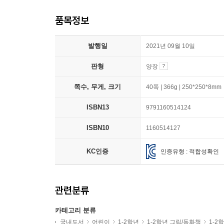
품목정보
발행일
2021년 09월 10일
판형
양장
쪽수, 무게, 크기
40쪽 | 366g | 250*250*8mm
ISBN13
9791160514124
ISBN10
1160514127
KC인증
인증유형 : 적합성확인
관련분류
카테고리 분류
국내도서
어린이
1-2학년
1-2학년 그림/동화책
1-2