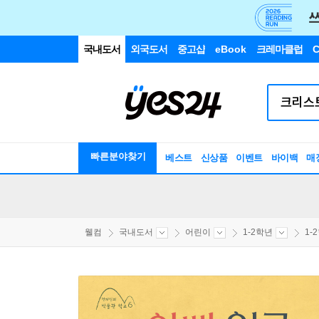
국내도서
외국도서
중고샵
eBook
크레마클럽
C
빠른분야찾기
베스트
신상품
이벤트
바이백
매
웰컴
국내도서
어린이
1-2학년
1-