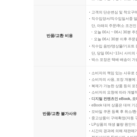
고객의 단순변심 및 착오구
직수입양서/직수입일서중 일
단, 아래의 주문/취소 조건인
오늘 00시 ~ 06시 30분 
반품/교환 비용
오늘 06시 30분 이후 주문
직수입 음반/영상물/기프트 
단, 당일 00시~13시 사이
박스 포장은 택배 배송이 가
소비자의 책임 있는 사유로 
소비자의 사용, 포장 개봉에 
복제가 가능한 상품 등의 포장을 
소비자의 요청에 따라 개별
디지털 컨텐츠인 eBook, 
eBook 대여 상품은 대여 기
모바일 쿠폰 등록 후 취소/환
반품/교환 불가사유
중고상품이 구매확정(자동 
LP상품의 재생 불량 원인이 기
시간의 경과에 의해 재판매가