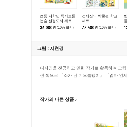
초등 저학년 독서토론·
전재신의 박물관 학교
반
논술 선정도서 세트
세트
36,000
원
(10% 할인)
77,400
원
(10% 할인)
1
그림 :
지현경
디자인을 전공하고 민화 작가로 활동하며 그림책
린 책으로 『소가 된 게으름뱅이』 『엄마 언제
작가의 다른 상품