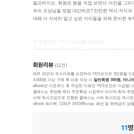
필요하지요. 화원은 왕을 직접 보면서 어진을 그리
우리 조상님들 정말 대단하죠? 탄탄한 역사 지식과
대해 더 자세히 알고 싶은 아이들을 위해 준비한 부
옛 전통에서 우리의 모습을 살펴봐요
『전재신의 박물관 학교』 시리즈 여섯 번째 이야
회원리뷰
박물관을 통해 우리 조상의 삶 이야기를 전하는 
(11건)
삼았어요. 왕의 얼굴을 그린 화원이 왕의 초상화
매주 10건의 우수리뷰를 선정하여 YES포인트 3만원을 드
3,000원 이상 구매 후 리뷰 작성 시
일반회원 300원, 마니아
한국적인 민화가 어우러져 멋진 작품이 완성되었어
eBook은 다운로드 후 작성한 리뷰만 YES포인트 지급됩니
사진 대신 그림을 남겼어요. 근엄해 보이는 화원이
클래스는 첫번째 회차 주문확정 시점부터 마지막 회차 주문
인물의 성품까지 잘 담아낼 만큼 뛰어났다고 해요
사락 독서모임으로 진행된 클래스는 사락 독서모임 게시판
양반들의 초상화를 감상할 수 있어요. 카메라가 
eBook 페이백, CD/LP, DVD/Blu-ray, 패션 및 판매금
이렇듯 박물관에 있는 우리 조상의 흔적을 자세히
우리의 삶과 동떨어진 옛것이 아니랍니다.
11
명