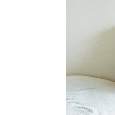
멋 내기의 즐거움
좋은 본보기가 되어준 〈섹스 앤 더 시티〉
명품을 살 때는 온라인 중고 장터를 활용한다
가방과 액세서리를 골고루 다 사용한다
세미 롱스커트는 멋과 편안함을 동시에 누릴 수 있
스트라이프의 매력
캐주얼한 평상복은 바지와 레깅스가 정석이다
원피스의 매력을 재발견하다
나만의 패션 원칙을 바탕으로 패스트 패션 브랜드의
옷을 사기 전에 예산을 정해서 과소비하지 않도록 
제5장 생활 속 작은 지혜와 아이디어
심플한 집이어도 화초가 있는 생활이 좋다
그때그때 조금씩 청소하면 집을 깨끗이 유지할 수 
천원숍을 지혜롭게 활용한다
요리에는 수고를 들이지 않는다
마음에 드는 그릇만 갖추어 놓는다