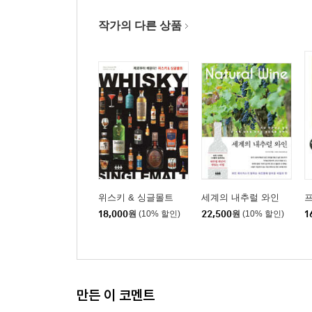
작가의 다른 상품
위스키 & 싱글몰트
세계의 내추럴 와인
프
18,000
원
(10% 할인)
22,500
원
(10% 할인)
1
만든 이 코멘트