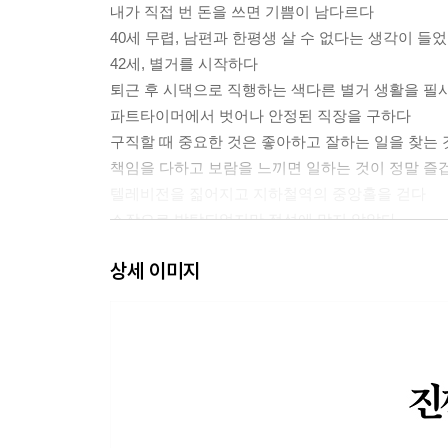
내가 직접 번 돈을 쓰면 기쁨이 남다르다
40세 무렵, 남편과 한평생 살 수 없다는 생각이 들
42세, 별거를 시작하다
퇴근 후 시댁으로 직행하는 색다른 별거 생활을 필
파트타이머에서 벗어나 안정된 직장을 구하다
구직할 때 중요한 것은 좋아하고 잘하는 일을 찾는
책임을 다하고 보람을 느끼면 일하는 것이 정말 즐
텔레비전을 짊어지고 지하철역의 중앙홀을 걷다
소장으로 발탁되었지만 적성에 맞지 않았다
56세, 정규직을 그만둘 생각을 하다
상세 이미지
제2장 57세부터 경력을 낮추기로 했다
46세, 작은 아파트를 마련하다
보너스는 대출금 상환과 아이들 학비에 썼지만, 나
정년을 3년 앞두고 퇴직을 결심하다
60세부터 받을 수 있는 퇴직연금 덕분에 용기를 내
주 5일 일하는 풀타임 파트직을 찾다