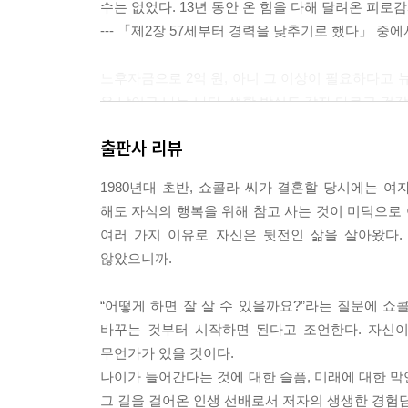
수는 없었다. 13년 동안 온 힘을 다해 달려온 피
--- 「제2장 57세부터 경력을 낮추기로 했다」 중에
노후자금으로 2억 원, 아니 그 이상이 필요하다고 
은 남이고 나는 나다. 생활 방식도 각자 다르고 건
다니. 나는 그런 모호한 정보에는 귀를 기울이지 않
출판사 리뷰
물론 노후 대비책은 필요하다고 생각하지만, 나는 살
놓았기 때문에 마음이 아주 편하다.
1980년대 초반, 쇼콜라 씨가 결혼할 당시에는 
--- 「제3장 적은 돈으로도 여유로운 삶을 살 수 있
해도 자식의 행복을 위해 참고 사는 것이 미덕으로 
여러 가지 이유로 자신은 뒷전인 삶을 살아왔다.
나는 드라마 〈섹스 앤 더 시티〉를 무척 좋아한다. 
않았으니까.
자의 우정을 그린 세계에 완전히 빠져들었다. 주인공
빈티지한 옷을 맵시 있게 입은 패션을 보는 것만으
“어떻게 하면 잘 살 수 있을까요?”라는 질문에 쇼
것을 찾아 손에 넣었다.
바꾸는 것부터 시작하면 된다고 조언한다. 자신이
--- 「제4장 멋 내기는 큰 즐거움이다」 중에서
무언가가 있을 것이다.
나이가 들어간다는 것에 대한 슬픔, 미래에 대한 막
방 하나짜리 구조인 우리 집은 칸막이를 허물고 원
그 길을 걸어온 인생 선배로서 저자의 생생한 경험