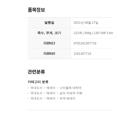
품목정보
발행일
2021년 08월 27일
쪽수, 무게, 크기
222쪽 | 308g | 130*188*13
ISBN13
9791191307719
ISBN10
1191307719
관련분류
카테고리 분류
국내도서
에세이
나이듦에 대하여
국내도서
에세이
삶의 자세와 지혜
국내도서
에세이
외국 에세이