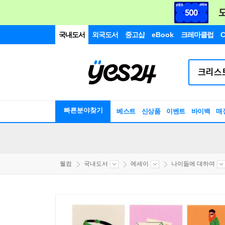
국내도서
외국도서
중고샵
eBook
크레마클럽
C
빠른분야찾기
베스트
신상품
이벤트
바이백
매
웰컴
국내도서
에세이
나이듦에 대하여