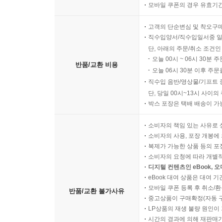
모바일 쿠폰의 경우 유효기간(
고객의 단순변심 및 착오구
직수입양서/직수입일서중 일
단, 아래의 주문/취소 조건인
오늘 00시 ~ 06시 30분 
반품/교환 비용
오늘 06시 30분 이후 주문
직수입 음반/영상물/기프트 
단, 당일 00시~13시 사이
박스 포장은 택배 배송이 가
소비자의 책임 있는 사유로 
소비자의 사용, 포장 개봉에 
복제가 가능한 상품 등의 포장을 
소비자의 요청에 따라 개별
디지털 컨텐츠인 eBook, 
eBook 대여 상품은 대여 기
모바일 쿠폰 등록 후 취소/환
반품/교환 불가사유
중고상품이 구매확정(자동 
LP상품의 재생 불량 원인이 기
시간의 경과에 의해 재판매가