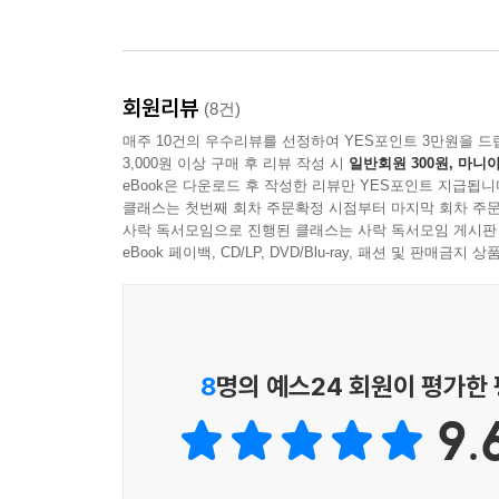
않다.
그렇다고 매일 청소기를 돌리거나 바닥을 반짝반짝
그래서 나는 얼룩이 생기면 바로 닦고 먼지가 쌓이기
눈에 띄는 대로 바로 얼룩과 먼지를 제거해주면 청소
회원리뷰
(8건)
--- 「제5장 생활 속 작은 지혜와 아이디어」 중에서
매주 10건의 우수리뷰를 선정하여 YES포인트 3만원을 드
3,000원 이상 구매 후 리뷰 작성 시
일반회원 300원, 마니아
eBook은 다운로드 후 작성한 리뷰만 YES포인트 지급됩니
클래스는 첫번째 회차 주문확정 시점부터 마지막 회차 주문
사락 독서모임으로 진행된 클래스는 사락 독서모임 게시판
eBook 페이백, CD/LP, DVD/Blu-ray, 패션 및 판매금
8
명의 예스24 회원이 평가한
9.