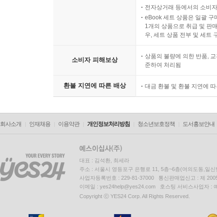
전자상거래 등에서의 소비자
eBook 세트 상품은 일괄 
1개의 상품으로 취급 및 판매
우, 세트 상품 전부 및 세트
상품의 불량에 의한 반품, 교
소비자 피해보상
준하여 처리됨
환불 지연에 따른 배상
대금 환불 및 환불 지연에 
회사소개
인재채용
이용약관
개인정보처리방침
청소년보호정책
도서홍보안내
대표 : 김석환, 최세라
주소 : 서울시 영등포구 은행로 11, 5층~6층(여의도동,일신
사업자등록번호 : 229-81-37000 통신판매업신고 : 제 200
이메일 : yes24help@yes24.com 호스팅 서비스사업자 :
Copyright ⓒ YES24 Corp. All Rights Reserved.