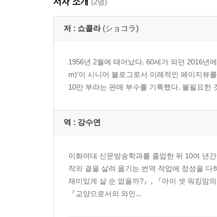
저자 소개
(2명)
저 :
쇼콜라
(ショコラ)
1956년 2월에 태어났다. 60세가 되던 2016년에 시
m)’이 시니어 블로그로서 이례적인 페이지뷰를
10만 부라는 판매 부수를 기록했다. 불필요한 것
역 :
강수연
이화여대 신문방송학과를 졸업한 뒤 10여 년간
작의 결을 살려 옮기는 번역 작업에 정성을 다하
재미있게 살 순 없을까?』, 『아이 셋 워킹맘의
『교양으로서의 와인...