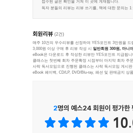
접수된 글은 확인을 거쳐 이 곳에 게재됩니다.
· 44세 구물丘勿단군.......................................... 123
독자 분들의 리뷰는 리뷰 쓰기를, 책에 대한 문의는 1:
· 46세 보을普乙단군 ......................................... 125
· 47세 고열가古列加단군 ................................... 126
· 단군조선의 문화업적........................................ 128
회원리뷰
(2건)
· 중국 왕조 성립에 결정적 역할을 한 단군조선....... 
매주 10건의 우수리뷰를 선정하여 YES포인트 3만원을 드
· 단군조선의 망국과 북부여의 탄생...................... 1
3,000원 이상 구매 후 리뷰 작성 시
일반회원 300원, 마니아
· 한민족 9천년사의 잃어버린 고리, 부여사............. 
eBook은 다운로드 후 작성한 리뷰만 YES포인트 지급됩니
클래스는 첫번째 회차 주문확정 시점부터 마지막 회차 주문
제3부
사락 독서모임으로 진행된 클래스는 사락 독서모임 게시판
eBook 페이백, CD/LP, DVD/Blu-ray, 패션 및 판매금
천상의 문이 다시 열리다
본론 3 동북아의 신교 삼신 제천문화.........................
· 천원지방 구조의 참성단.................................... 15
· 환국·배달·조선, 고구려와 중국의 제천행사.......... 
· 제천문화의 근본 주제 : 삼신상제님과 일체된 삶... 
2
명의 예스24 회원이 평가한
· 단군조선의 제왕학, 신왕종전神王倧佺의 도道....... 
10.
· 신왕종전의 도 강해.......................................... 168
· 단군조선에 기원을 둔 북방 유목문화.................. 1