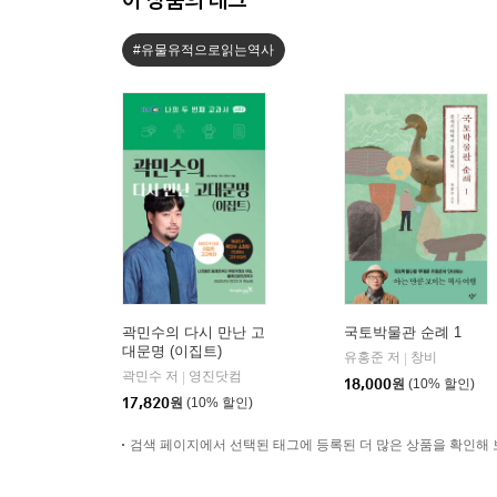
#유물유적으로읽는역사
곽민수의 다시 만난 고
국토박물관 순례 1
대문명 (이집트)
유홍준 저
창비
|
곽민수 저
영진닷컴
|
18,000
원
(10% 할인)
17,820
원
(10% 할인)
검색 페이지에서 선택된 태그에 등록된 더 많은 상품을 확인해 