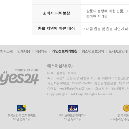
상품의 불량에 의한 반품, 교
소비자 피해보상
준하여 처리됨
환불 지연에 따른 배상
대금 환불 및 환불 지연에 
회사소개
인재채용
이용약관
개인정보처리방침
청소년보호정책
도서홍보안내
대표 : 김석환, 최세라
주소 : 서울시 영등포구 은행로 11, 5층~6층(여의도동,일신
사업자등록번호 : 229-81-37000 통신판매업신고 : 제 200
이메일 : yes24help@yes24.com 호스팅 서비스사업자 :
Copyright ⓒ YES24 Corp. All Rights Reserved.