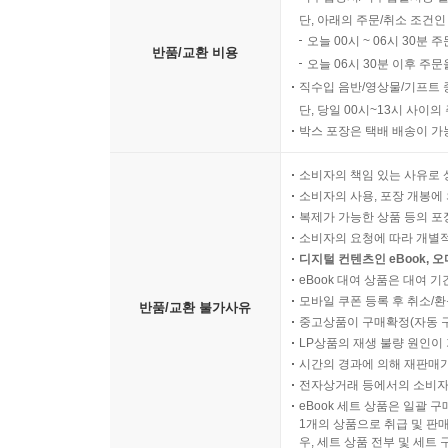
단, 아래의 주문/취소 조건인
오늘 00시 ~ 06시 30분 
반품/교환 비용
오늘 06시 30분 이후 주문
직수입 음반/영상물/기프트 
단, 당일 00시~13시 사이
박스 포장은 택배 배송이 가
소비자의 책임 있는 사유로 
소비자의 사용, 포장 개봉에 
복제가 가능한 상품 등의 포장을 
소비자의 요청에 따라 개별
디지털 컨텐츠인 eBook, 
eBook 대여 상품은 대여 기
모바일 쿠폰 등록 후 취소/환
반품/교환 불가사유
중고상품이 구매확정(자동 
LP상품의 재생 불량 원인이 기
시간의 경과에 의해 재판매가
전자상거래 등에서의 소비자
eBook 세트 상품은 일괄 
1개의 상품으로 취급 및 판매
우, 세트 상품 전부 및 세트