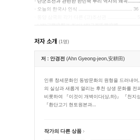
· 단군조선과 관련한 한민족 뿌리 역사의 왜곡..........
· 오늘의 한국사 인식 ........................................... 36
· 동양 삼국의 각기 다른 (고)조선관 ....................... 
· 낙랑군樂浪郡과 최씨낙랑국崔氏樂浪國..................
· 역사 왜곡의 주제 정리........................................ 69
저자 소개
· 지금은 역사를 상실한 암흑시대........................... 7
(1명)
제2부
저 :
안경전
(Ahn Gyeong-jeon,安耕田)
한민족 9천 년 역사를 바로 세우는 역사 경전 『환
·『환단고기』의 구성............................................. 
인류 창세문화인 동방문화의 원형을 드러내어, 
· 소전거사와 역사 문화 회복의 주인공 3인방........... 
의 실상과 새롭게 열리는 후천 상생 문화를 전
· 해학 이기와 운초 계연수..................................... 7
비롯하여 『이것이 개벽이다(상,하)』 『천지
· 이존비李尊庇의 역사 정신................................... 7
『환단고기 현토원본과...
본론 2 동방 천자의 나라, 단군조선............................
· 단군조선의 2,096년 삼왕조三王朝 역사................ 
· 국조 단군왕검................................................... 82
· 삼왕조三王朝로 전개된 단군조선.......................... 
작가의 다른 상품
· 마흔일곱 분 단군왕검의 치적............................... 