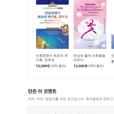
· 2세 부루扶婁단군............................................ 101
· 3세 가륵嘉勒단군............................................ 103
· 4세 오사구烏斯丘단군...................................... 103
· 5세 구을丘乙단군 ........................................... 105
· 11세 도해道奚단군.......................................... 105
· 13세 흘달屹達단군.......................................... 106
· 15세 대음代音단군 ......................................... 109
· 16세 위나尉那단군 ......................................... 110
인류문명사 최초의 계
천상의 율려 조화꽃을
인
· 21세 소태蘇台단군.......................................... 112
시록, 천부경
피우다
2
· 22세 색불루索弗婁단군: 제2왕조 시대 개막 ........ 
13,500
원
(10% 할인)
13,500
원
(10% 할인)
· 23세 아홀阿忽단군.......................................... 115
· 25세 솔나率那단군.......................................... 116
· 27세 두밀豆密단군 ......................................... 117
만든 이 코멘트
· 33세 감물甘勿단군.......................................... 118
· 35세 사벌沙伐단군.......................................... 119
저자, 역자, 편집자를 위한 공간입니다. 독자들에게 전하고
· 36세 매륵買勒단군.......................................... 120
· 43세 물리勿理단군 ......................................... 123