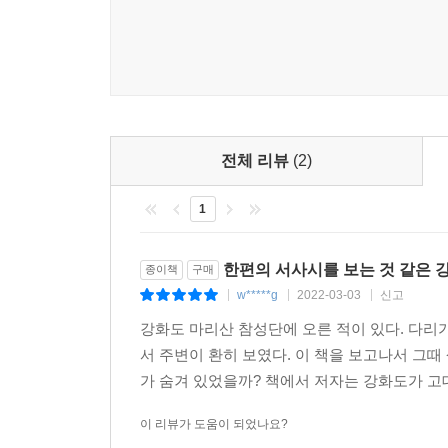
· 서양에 전해진 동방의 신교 삼신 문화................. 1
· 훈족을 통해 서양에 전파된 동방의 천자 문화....... 
· 동방 신교문화를 그대로 가져간 북방 유목문화..... 
· 흉노족의 좌우현왕 제도와 천자 사상.................. 2
· 흉노족의 일월 숭배 풍습................................... 20
결론 우주광명 역사를 복원하는 대한사람.................
전체 리뷰
(2)
· 인류 근대사의 첫 출발점, 동학의 ‘다시 개벽’ 선언...
· 상제님의 강세 소식을 전한 최수운 대신사........... 2
1
· 1894년 동학혁명과 그 후 600만 참 동학군.......... 2
· 지구촌 대통일의 개벽 시간대............................. 2
한편의 서사시를 보는 것 같은 
· 한민족을 병들게 한 소한사관............................ 21
종이책
구매
· 천지부모와 하나 된 태일 인간............................ 2
w*****g
2022-03-03
신고
|
|
|
강화도 마리산 참성단에 오른 적이 있다. 다리
서 주변이 환히 보였다. 이 책을 보고나서 그때
가 숨겨 있었을까? 책에서 저자는 강화도가 고
이 리뷰가 도움이 되었나요?