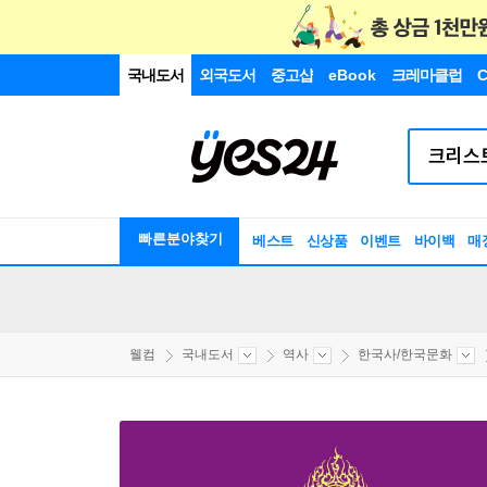
국내도서
외국도서
중고샵
eBook
크레마클럽
C
빠른분야찾기
베스트
신상품
이벤트
바이백
매
웰컴
국내도서
역사
한국사/한국문화