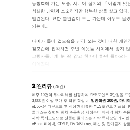
동창회에 가는 도중, 시니어 잡지의 「이렇게 멋
--- p.98
성실한 남편과 소소하지만 행복한 삶을 살고 있다.
발견된다. 묘한 불안감이 도는 가운데 아무도 몰
“유미, 고마워. 초대해주는 것만으로 기운이 나는걸
되는데...
튜브로 연결하지도 않고 꼴깍 죽었잖아. 그런 좋은 
세 사람은 안심한 듯 돌아갔다. 전부 거짓말이다. 
나이가 들어 겉모습을 신경 쓰는 것에 대한 개인
이다.
겉모습에 집착하면 주변 이웃들 사이에서 좋지 않
--- p.141
고령자들에게 눈 딱 감고 한마디 하면 돌아오는 대
이어진다.
이와타로가 돌아가자마자 이치고가 족자 상자를 손
“어쩔 거야, 이거.”
언젠가 작가는 팔십 대 중심의 모임에 나간 적이
“첩 본인한테 되돌려줄 거야.”
회원리뷰
겉모습을 단장하는 사람으로 명확히 양분된 현실이
(28건)
“뭐엇?!”
잔혹하게도 동년배로는 여겨지지 않을 정도로 겉
매주 10건의 우수리뷰를 선정하여 YES포인트 3만원을 드
네 사람이 동시에 소리를 질렀다.
3,000원 이상 구매 후 리뷰 작성 시
일반회원 300원, 마니아
활발하게 발언하고 웃고 주위를 배려하는 경향이 
“안 그럴 거면 받아두지도 않았어. 너희 아빠는 족
eBook은 다운로드 후 작성한 리뷰만 YES포인트 지급됩니
준다는 것을 실감했다고 한다. 물론 나이가 들면서
지 아내를 바보 취급했던 남편이라니. 그 자식이 푹 
클래스는 첫번째 회차 주문확정 시점부터 마지막 회차 주문
하지만 그 모임에서 양극단의 후기 고령자를 보고 
사락 독서모임으로 진행된 클래스는 사락 독서모임 게시판
--- p.239
‘자기 방치Self- neglect’가 아닐까.‘니글렉
eBook 페이백, CD/LP, DVD/Blu-ray, 패션 및 판매금