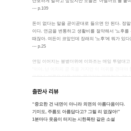
단호하게 말하고 싶었지만 오늘은 ‘아닐까요’를 붙
--- p.109
돈이 없다는 말을 곧이곧대로 들으면 안 된다. 정
이다. 연금을 변통하고 생활비를 절약해서 ‘노후를 
때잖아. 여든이 코앞인데 장래의 ‘노후’에 뭐가 있다
--- p.25
연일 이어지는 불볕더위에 이와조는 매일 투덜대고 
“아아, 난 어차피 곧 죽을 거지만 이 더위를 견뎌야
라지나. 여름은 더운 거야. 물고기는 헤엄치고, 갓난
--- p.67
출판사 리뷰
“이즈미, 할머니 보폭이 좁아졌어?”
“중요한 건 내면이 아니라 외면의 아름다움이다.
“딱히 잘 모르겠지만, 작년보다는 좁아졌나. 왜?”
기미도, 주름도 아름답다고? 그럴 리 없잖아!”
이즈미는 솔직하다. ‘보폭이 좁아지는 것’과 ‘노화’
1분마다 웃음이 터지는 시한폭탄 같은 소설
……그런가, 작년보다는 좁아졌나.
몸에서 힘이 빠졌다. 확실히 한 걸음씩, 쇠퇴는 가차