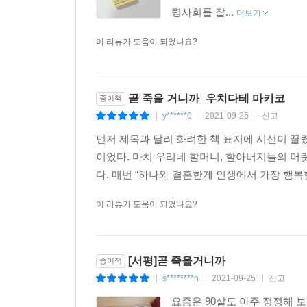
령사회를 잘...
더보기
이 리뷰가 도움이 되었나요?
곧 죽을 거니까_우치다테 마키코
종이책
y******0
2021-09-25
신고
|
|
|
먼저 제목과 달리 화려한 책 표지에 시선이 끌
이었다. 마치 우리네 할머니, 할아버지들의 머
다. 매번 “하나와 결혼한게 인생에서 가장 행복
이 리뷰가 도움이 되었나요?
[서평]곧 죽을거니까
종이책
s********n
2021-09-25
신고
|
|
|
요즘은 90살도 아주 정정해 