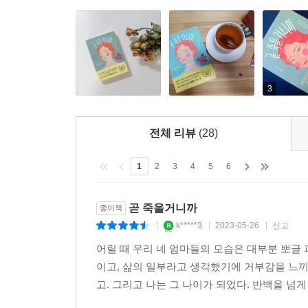
--- p.351
3
전체 리뷰
(28)
1
2
3
4
5
6
곧 죽을거니까
종이책
k*****3
2023-05-26
신고
|
|
|
어릴 때 우리 네 엄마들의 모습은 대부분 뽀글
이고, 삶의 일부라고 생각했기에 거부감을 느끼
고. 그리고 나는 그 나이가 되었다. 반백을 넘게