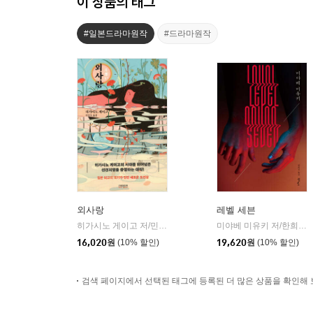
이 상품의 태그
#일본드라마원작
#드라마원작
외사랑
레벨 세븐
히가시노 게이고 저/민경욱 역
소미미디어
미야베 미유키 저/한희선 역
|
16,020
원
(10% 할인)
19,620
원
(10% 할인)
검색 페이지에서 선택된 태그에 등록된 더 많은 상품을 확인해 