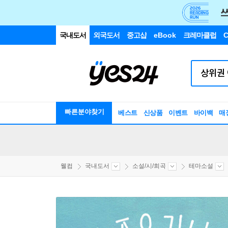
국내도서
외국도서
중고샵
eBook
크레마클럽
C
빠른분야찾기
베스트
신상품
이벤트
바이백
매
웰컴
국내도서
소설/시/희곡
테마소설