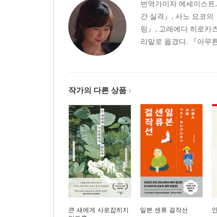
번역가이자 에세이스트.
간 실격』, 사노 요코의
링』, 고레에다 히로카즈
리말로 옮겼다. 『아무튼,
작가의 다른 상품
큰 새에게 사로잡히지
일본 센류 걸작선