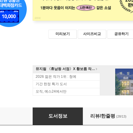
미리보기
사이즈비교
공유하기
뮤지컬 〈휴남동 서점〉X 황보름 작가 북토크
2026 젊은 작가 1위 : 청예
기간 한정 특가 도서
오직, 예스24에서만
곧 죽을 거니까
도서정보
리뷰/한줄평
(28/13)