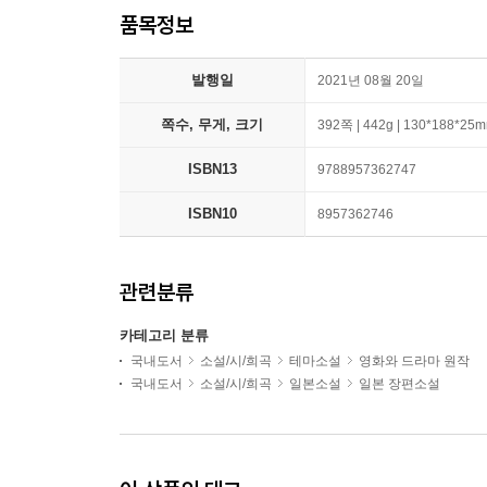
품목정보
발행일
2021년 08월 20일
쪽수, 무게, 크기
392쪽 | 442g | 130*188*25
ISBN13
9788957362747
ISBN10
8957362746
관련분류
카테고리 분류
국내도서
소설/시/희곡
테마소설
영화와 드라마 원작
국내도서
소설/시/희곡
일본소설
일본 장편소설