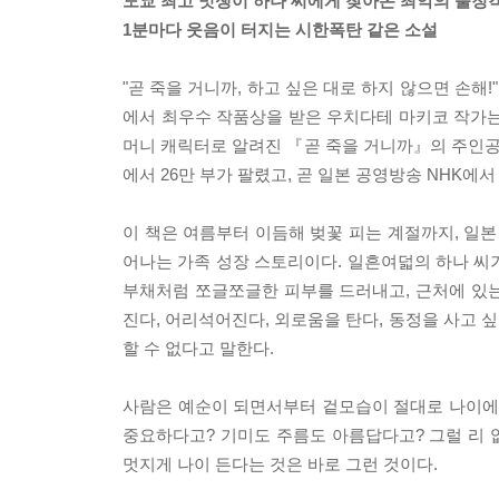
도쿄 최고 멋쟁이 하나 씨에게 찾아온 최악의 불청
1분마다 웃음이 터지는 시한폭탄 같은 소설
"곧 죽을 거니까, 하고 싶은 대로 하지 않으면 손해
에서 최우수 작품상을 받은 우치다테 마키코 작가는
머니 캐릭터로 알려진 『곧 죽을 거니까』의 주인공 
에서 26만 부가 팔렸고, 곧 일본 공영방송 NHK에
이 책은 여름부터 이듬해 벚꽃 피는 계절까지, 일본
어나는 가족 성장 스토리이다. 일흔여덟의 하나 씨가
부채처럼 쪼글쪼글한 피부를 드러내고, 근처에 있는 
진다, 어리석어진다, 외로움을 탄다, 동정을 사고 싶
할 수 없다고 말한다.
사람은 예순이 되면서부터 겉모습이 절대로 나이에 
중요하다고? 기미도 주름도 아름답다고? 그럴 리 없
멋지게 나이 든다는 것은 바로 그런 것이다.