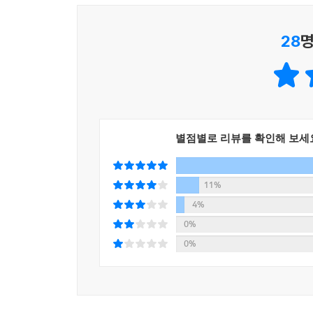
방치하는 것이다.
“밥 먹으러 가자고 불러도, 쇼핑하러 가자고 권해도 ‘
치고 싶지 않아’라며 싹 거절하고. 먹을 걸 들고 가도 
28
명
백세 시대인 요즘, 세계에서 가장 빠른 고령화 
“응…….”
마무리 짓기 위한 활동을 말한다. 이 책은 기존의 
“그러면 우리도 ‘맘대로 해, 망할 할망구’라고 생각한
책에서 두 가지 의미로 쓰이고 있는데 첫 번째가
“응…….”
비관형이라면 두 번째는 낙관형으로 ‘곧 죽을 거니까 
“하지만 자기 방치가 심해지기 전에 아빠한테 애인이
의미로 쓰인다. 주인공 하나 씨는 당연히 후자다. 
가 되기도 한대. 버릴 의욕도 사라져서 보건소나 복
있다.
이치고의 표정은 진지했다.
별점별로 리뷰를 확인해 보세
“그 여자 덕분이야. 그 여자랑 아빠가 사십이 년이나
“다시 안 일어섰어.
11%
--- p.265
4%
0%
거실 창문으로 첩이 홀로 걸어가는 모습이 보였다. 
0%
나는 선 채로 호두 센베이를 와작와작 먹으며 그 모
럴 때 일부러 선물을 들고 오는 것도 묘하게 특이해
첩까지 용서하다니 보살을 초월해 대일여래다. 이렇